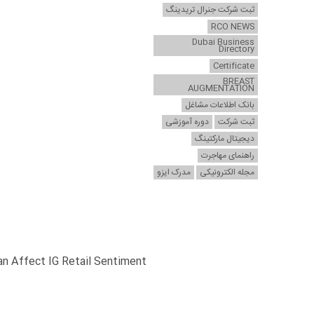
ثبت شرکت جنرال تریدینگ
RCO NEWS
Dubai Business
Directory
Certificate
BREAST
AUGMENTATION
بانک اطلاعات مشاغل
ثبت شرکت
دوره آموزشی
دیجیتال مارکتینگ
راهنمای مهاجرت
مجله الکترونیکی
مدرک ایزو
n Affect IG Retail Sentiment