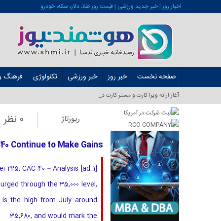
اخبار روز | خبر جدید ورزشی | قیمت روز طلا، دلار، سکه، خودرو
صفحه نخست
خبر روز
خبر ورزشی
تکنولوژی
فرهنگ و 
آغاز ارائه ویزا کارت و مستر کارت در ایران از شهری_
0 نظر
رپورتاژ
C40 Continue to Make Gains
kei 225, CAC 40 – Analysis
urged through the 35,000 level,
t is the high from July around
35,680, and would mark the