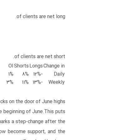
of clients are
net long.
of clients are
net short.
OI
Shorts
Longs
Change in
1%
8%
-12%
Daily
3%
11%
-13%
Weekly
cks on the door of June highs
e beginning of June.​This puts
marks a step-change after the
now become support, and the