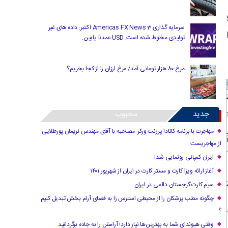
سرمایه گذاری Americas FX News 3 اکتبر: داده های غیر
تولیدی مخلوط شده است. USD عمدتا پایین.
مرغ ۸۰ هزار تومانی آمد/ مرغ ارزان را از کجا بخریم؟
جدید
محبوب
مهاجرت با برنامه کانادا پرزنت ورکر: مصاحبه با آقای مهندس نریمان پورطلایی
از مهاجریست
ایران کمپانی رونمایی شد!
آغاز ارائه ویزا کارت و مستر کارت در ایران از شهریور ۱۴۰۱
سیم کارت گرجستان دائمی در ایران
چگونه مطب پزشکان را از محیطی استرس زا به فضای آرام بخش تبدیل کنیم
؟
وقتی هیوندای شما به بهترین‌ها نیاز دارد؛ آرامش را به جاده برگردانید