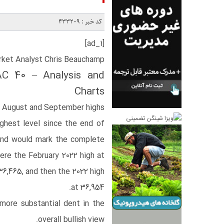
کد خبر : 433209
[ad_1]
arket Analyst Chris Beauchamp
AC 40 – Analysis and
Charts
 August and September highs
ighest level since the end of
 and would mark the complete
ere the February 2022 high at
36,465, and then the 2022 high
at 36,954.
more substantial dent in the
overall bullish view.