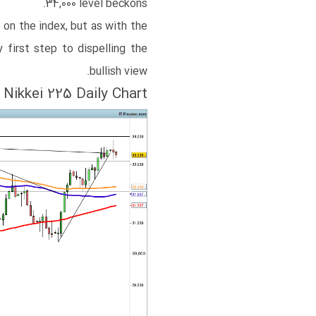
34,000 level beckons.
 on the index, but as with the
first step to dispelling the
bullish view.
Nikkei 225 Daily Chart