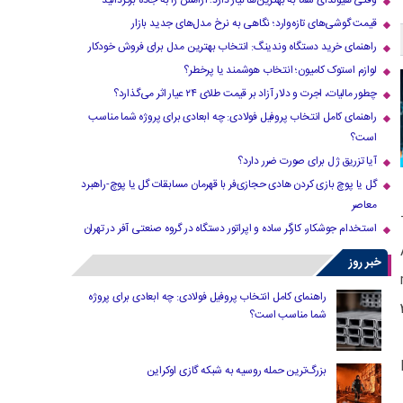
وقتی هیوندای شما به بهترین‌ها نیاز دارد؛ آرامش را به جاده برگردانید
قیمت گوشی‌های تازه‌وارد؛ نگاهی به نرخ مدل‌های جدید بازار
راهنمای خرید دستگاه وندینگ: انتخاب بهترین مدل برای فروش خودکار
لوازم استوک کامیون؛ انتخاب هوشمند یا پرخطر؟
چطور مالیات، اجرت و دلار آزاد بر قیمت طلای ۲۴ عیار اثر می‌گذارد؟
راهنمای کامل انتخاب پروفیل فولادی: چه ابعادی برای پروژه شما مناسب
است؟
آیا تزریق ژل برای صورت ضرر دارد​؟
گل یا پوچ بازی کردن هادی حجازی‌فر با قهرمان مسابقات گل یا پوچ-راهبرد
معاصر
استخدام جوشکار، کارگر ساده و اپراتور دستگاه در گروه صنعتی آفر در تهران
خبر روز
راهنمای کامل انتخاب پروفیل فولادی: چه ابعادی برای پروژه
شما مناسب است؟
بزرگ‌ترین حمله روسیه به شبکه گازی اوکراین