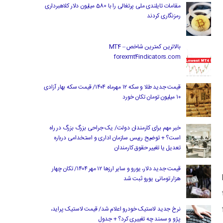
مقامات تایلندی ملی پرتغالی را با 580 میلیون دلار کلاهبرداری
رمزنگاری کردند
بالاترین کمترین شاخص MT4 –
forexmt4indicators.com
قیمت جدید طلا و سکه ۱۲ مهرماه ۱۴۰۴/ قیمت سکه بهار آزادی
۱۰ میلیون تومان تکان خورد
خبر مهم برای کارمندان دولت/ یک جراحی بزرگ بزرگ در راه
است؟ + توضیح رییس سازمان اداری و استخدامی درباره
تعدیل یا تغییر حقوق کارمندان
قیمت جدید دلار، یورو و سایر ارزها ۱۲ مهر ۱۴۰۴/ تکان چهار
هزار تومانی یورو ثبت شد
نرخ جدید لاستیک خودرو اعلام شد/ قیمت لاستیک پراید،
پژو و سمند چه تغییری کرد؟ + جدول