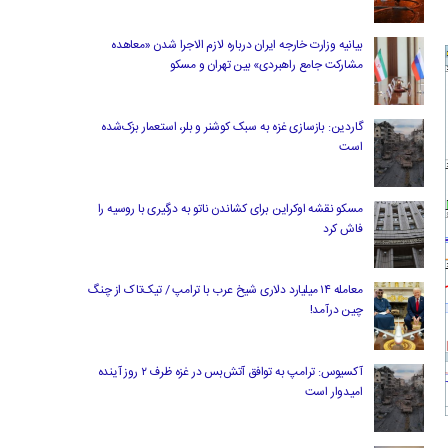
بیانیه وزارت خارجه ایران درباره لازم‌ الاجرا شدن «معاهده
مشارکت جامع راهبردی» بین تهران و مسکو
گاردین: بازسازی غزه به سبک کوشنر و بلر، استعمار بزک‌شده
است
مسکو نقشه اوکراین برای کشاندن ناتو به درگیری با روسیه را
فاش کرد
معامله ۱۴ میلیارد دلاری شیخ عرب با ترامپ / تیک‌تاک از چنگ
چین درآمد!
آکسیوس: ترامپ به توافق آتش‌بس در غزه ظرف ۲ روز آینده
امیدوار است