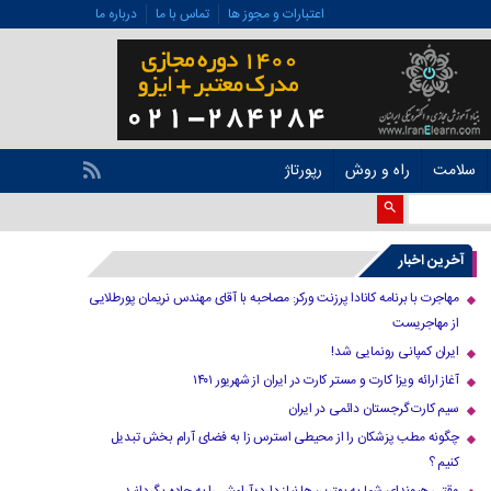
اعتبارات و مجوز ها
تماس با ما
درباره ما
سلامت
راه و روش
رپورتاژ
آخرین اخبار
مهاجرت با برنامه کانادا پرزنت ورکر: مصاحبه با آقای مهندس نریمان پورطلایی
از مهاجریست
ایران کمپانی رونمایی شد!
آغاز ارائه ویزا کارت و مستر کارت در ایران از شهریور ۱۴۰۱
سیم کارت گرجستان دائمی در ایران
چگونه مطب پزشکان را از محیطی استرس زا به فضای آرام بخش تبدیل
کنیم ؟