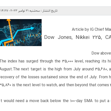
تاریخ انتشار : سه‌شنبه 21 نوامبر 2023 - 14:27
Article by IG Chief M
Dow Jones, Nikkei 225, C
Dow
above
​The index has surged through the 35,000 level, reaching its h
August.​The next target is the high from July around 35,680,
recovery of the losses sustained since the end of July. From h
35,860 is the next level to watch, and then beyond that comes 
​It would need a move back below the 100-day SMA to put a 