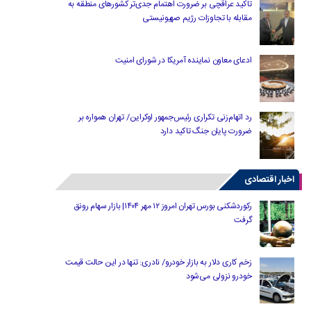
تاکید عراقچی بر ضرورت اهتمام جدی‌تر کشورهای منطقه به
مقابله با تجاوزات رژیم صهیونیستی
ادعای معاون نماینده آمریکا در شورای امنیت
رد اتهام‌زنی تکراری رئیس‌جمهور اوکراین/ تهران همواره بر
ضرورت پایان جنگ تاکید دارد
اخبار اقتصادی
رکوردشکنی بورس تهران امروز ۱۲ مهر ۱۴۰۴| بازار سهام رونق
گرفت
زخم کاری دلار به بازار خودرو/ نادری: تنها در این حالت قیمت
خودرو نزولی می‌شود