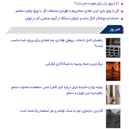
آیا تزریق ژل برای صورت ضرر دارد​؟
گل یا پوچ بازی کردن هادی حجازی‌فر با قهرمان مسابقات گل یا پوچ-راهبرد معاصر
استخدام جوشکار، کارگر ساده و اپراتور دستگاه در گروه صنعتی آفر در تهران
خبر روز
راهنمای کامل انتخاب پروفیل فولادی: چه ابعادی برای پروژه شما مناسب
است؟
بزرگ‌ترین حمله روسیه به شبکه گازی اوکراین
بیانیه وزارت خارجه ایران درباره لازم‌ الاجرا شدن «معاهده مشارکت جامع
راهبردی» بین تهران و مسکو
گاردین: بازسازی غزه به سبک کوشنر و بلر، استعمار بزک‌شده است