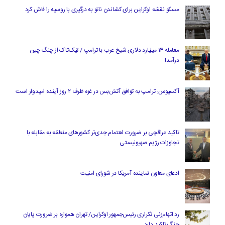
مسکو نقشه اوکراین برای کشاندن ناتو به درگیری با روسیه را فاش کرد
معامله ۱۴ میلیارد دلاری شیخ عرب با ترامپ / تیک‌تاک از چنگ چین
درآمد!
آکسیوس: ترامپ به توافق آتش‌بس در غزه ظرف ۲ روز آینده امیدوار است
تاکید عراقچی بر ضرورت اهتمام جدی‌تر کشورهای منطقه به مقابله با
تجاوزات رژیم صهیونیستی
ادعای معاون نماینده آمریکا در شورای امنیت
رد اتهام‌زنی تکراری رئیس‌جمهور اوکراین/ تهران همواره بر ضرورت پایان
جنگ تاکید دارد