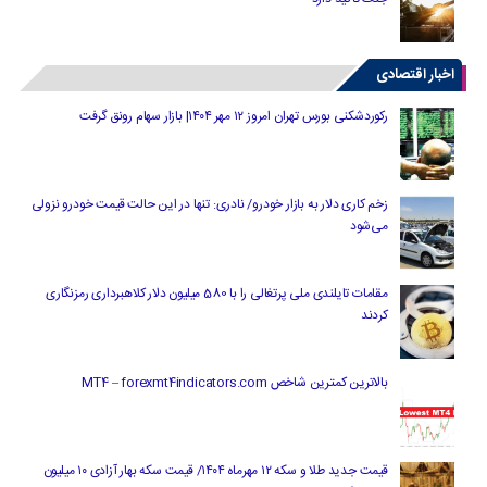
اخبار اقتصادی
رکوردشکنی بورس تهران امروز ۱۲ مهر ۱۴۰۴| بازار سهام رونق گرفت
زخم کاری دلار به بازار خودرو/ نادری: تنها در این حالت قیمت خودرو نزولی
می‌شود
مقامات تایلندی ملی پرتغالی را با 580 میلیون دلار کلاهبرداری رمزنگاری
کردند
بالاترین کمترین شاخص MT4 – forexmt4indicators.com
قیمت جدید طلا و سکه ۱۲ مهرماه ۱۴۰۴/ قیمت سکه بهار آزادی ۱۰ میلیون