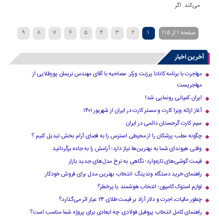
می‌کند. اگر
صفحه 1 از 115
1
2
3
4
5
6
7
8
9
»
...
40
30
20
›
10
آخرین اخبار
مهاجرت با برنامه کانادا پرزنت ورکر: مصاحبه با آقای مهندس نریمان پورطلایی از
مهاجریست
ایران کمپانی رونمایی شد!
آغاز ارائه ویزا کارت و مستر کارت در ایران از شهریور ۱۴۰۱
سیم کارت گرجستان دائمی در ایران
چگونه مطب پزشکان را از محیطی استرس زا به فضای آرام بخش تبدیل کنیم ؟
وقتی هیوندای شما به بهترین‌ها نیاز دارد؛ آرامش را به جاده برگردانید
قیمت گوشی‌های تازه‌وارد؛ نگاهی به نرخ مدل‌های جدید بازار
راهنمای خرید دستگاه وندینگ: انتخاب بهترین مدل برای فروش خودکار
لوازم استوک کامیون؛ انتخاب هوشمند یا پرخطر؟
چطور مالیات، اجرت و دلار آزاد بر قیمت طلای ۲۴ عیار اثر می‌گذارد؟
راهنمای کامل انتخاب پروفیل فولادی: چه ابعادی برای پروژه شما مناسب است؟