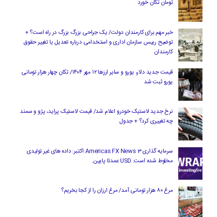
تومان تکان خورد
خبر مهم برای کارمندان دولت/ یک جراحی بزرگ بزرگ در راه است؟ +
توضیح رییس سازمان اداری و استخدامی درباره تعدیل یا تغییر حقوق
کارمندان
قیمت جدید دلار، یورو و سایر ارزها ۱۲ مهر ۱۴۰۴/ تکان چهار هزار تومانی
یورو ثبت شد
نرخ جدید لاستیک خودرو اعلام شد/ قیمت لاستیک پراید، پژو و سمند
چه تغییری کرد؟ + جدول
سرمایه گذاری Americas FX News 3 اکتبر: داده های غیر تولیدی
مخلوط شده است. USD عمدتا پایین.
مرغ ۸۰ هزار تومانی آمد/ مرغ ارزان را از کجا بخریم؟