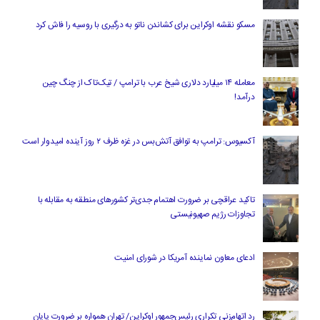
مسکو نقشه اوکراین برای کشاندن ناتو به درگیری با روسیه را فاش کرد
معامله ۱۴ میلیارد دلاری شیخ عرب با ترامپ / تیک‌تاک از چنگ چین
درآمد!
آکسیوس: ترامپ به توافق آتش‌بس در غزه ظرف ۲ روز آینده امیدوار است
تاکید عراقچی بر ضرورت اهتمام جدی‌تر کشورهای منطقه به مقابله با
تجاوزات رژیم صهیونیستی
ادعای معاون نماینده آمریکا در شورای امنیت
رد اتهام‌زنی تکراری رئیس‌جمهور اوکراین/ تهران همواره بر ضرورت پایان