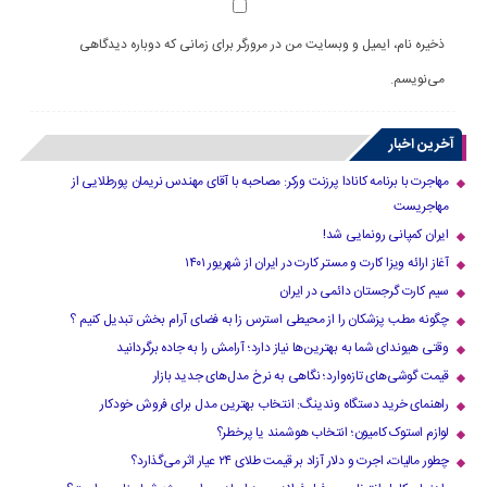
ذخیره نام، ایمیل و وبسایت من در مرورگر برای زمانی که دوباره دیدگاهی
می‌نویسم.
آخرین اخبار
مهاجرت با برنامه کانادا پرزنت ورکر: مصاحبه با آقای مهندس نریمان پورطلایی از
مهاجریست
ایران کمپانی رونمایی شد!
آغاز ارائه ویزا کارت و مستر کارت در ایران از شهریور ۱۴۰۱
سیم کارت گرجستان دائمی در ایران
چگونه مطب پزشکان را از محیطی استرس زا به فضای آرام بخش تبدیل کنیم ؟
وقتی هیوندای شما به بهترین‌ها نیاز دارد؛ آرامش را به جاده برگردانید
قیمت گوشی‌های تازه‌وارد؛ نگاهی به نرخ مدل‌های جدید بازار
راهنمای خرید دستگاه وندینگ: انتخاب بهترین مدل برای فروش خودکار
لوازم استوک کامیون؛ انتخاب هوشمند یا پرخطر؟
چطور مالیات، اجرت و دلار آزاد بر قیمت طلای ۲۴ عیار اثر می‌گذارد؟