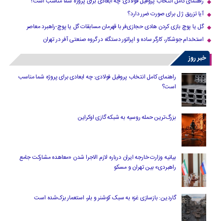
راهنمای کامل انتخاب پروفیل فولادی: چه ابعادی برای پروژه شما مناسب است؟
آیا تزریق ژل برای صورت ضرر دارد​؟
گل یا پوچ بازی کردن هادی حجازی‌فر با قهرمان مسابقات گل یا پوچ-راهبرد معاصر
استخدام جوشکار، کارگر ساده و اپراتور دستگاه در گروه صنعتی آفر در تهران
خبر روز
راهنمای کامل انتخاب پروفیل فولادی: چه ابعادی برای پروژه شما مناسب
است؟
بزرگ‌ترین حمله روسیه به شبکه گازی اوکراین
بیانیه وزارت خارجه ایران درباره لازم‌ الاجرا شدن «معاهده مشارکت جامع
راهبردی» بین تهران و مسکو
گاردین: بازسازی غزه به سبک کوشنر و بلر، استعمار بزک‌شده است