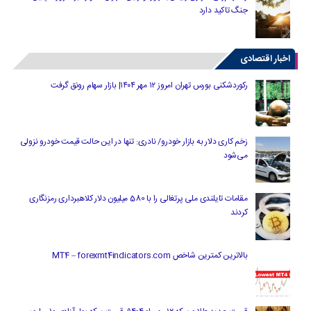
جنگ تاکید دارد
اخبار اقتصادی
رکوردشکنی بورس تهران امروز ۱۲ مهر ۱۴۰۴| بازار سهام رونق گرفت
زخم کاری دلار به بازار خودرو/ نادری: تنها در این حالت قیمت خودرو نزولی
می‌شود
مقامات تایلندی ملی پرتغالی را با 580 میلیون دلار کلاهبرداری رمزنگاری
کردند
بالاترین کمترین شاخص MT4 – forexmt4indicators.com