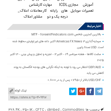
ICDL مهارت
کارشناس
آموزش مجازی
های رایانه کار
معاملات املاک_
تعمیرات موبایل
درجه یک و دو
مشاور املاک
اخبار مرتبط
بالاترین کمترین شاخص MT4 – forexmt4indicators.com
سرمایه گذاری Americas FX News 3 اکتبر: داده های غیر تولیدی مخلوط شده
است. USD عمدتا پایین.
ساعت کالاها – هفته سپتامبر 29 – اکتبر 3 – تجزیه و تحلیل و پیش بینی – 3 اکتبر
2025
GBP/AUD انتظار می رود با توجه به اینکه نگرانی های بودجه انگلستان به پوند
کاهش می یابد
USD/CHF بالاتر از 0.7950 پس از رد در 0.8000
لینک کوتاه
برچسب ها :
Commodities
،
climbed
،
CFTC
،
350.1K
،
328.4K