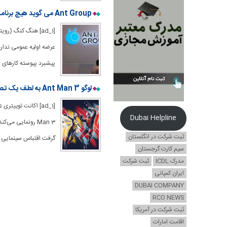
Ant Group می گوید هیچ برنامه ای برای شروع IPO وجود ندارد
عرضه اولیه عمومی ندارد.
پیشبرد پیوسته کارهای اصلاحی خود
لوگو Ant Man 3 به لطف یک تصویر از پشت صحنه رونمایی شد
Dubai Helpline
Man 3 رونمایی می
ثبت شرکت در انگلستان
گرفت اقتباس سینمایی او را س
سیم کارت گرجستان
مدرک ICDL
ثبت شرکت
ایران کمپانی
DUBAI COMPANY
RCO NEWS
ثبت شرکت در آمریکا
اقامت امارات