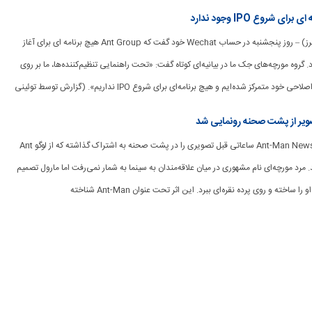
[ad_1] هنگ کنگ (رویترز) – روز پنجشنبه در حساب Wechat خود گفت که Ant Group هیچ برنامه ای برای آغاز
 گروه مورچه‌های جک ما در بیانیه‌ای کوتاه گفت: «تحت راهنمایی تنظیم‌کننده‌ها، ما بر روی
 متمرکز شده‌ایم و هیچ برنامه‌ای برای شروع IPO نداریم». (گزارش توسط توئینی
[ad_1] اکانت توییتری Ant-Man News ساعاتی قبل تصویری را در پشت صحنه به اشتراک گذاشته که از لوگو Ant
‌کند. مرد مورچه‌ای نام مشهوری در میان علاقه‌مندان به سینما به شمار نمی‌رفت اما مارول تصمیم
اخته و روی پرده نقره‌ای ببرد. این اثر تحت عنوان Ant-Man شناخته