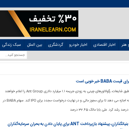
هنر
اخبار اقتصادی
اخبار خودرو
گردشگری
بین الملل
سبک زندگی
[ad_1] اشتراک گذاری: طبق شایعات، رگولاتورهای چینی به زودی جریمه ۱.۱ میلیارد دلاری Ant Group را اعلام خواهند
کرد. این جریمه به مورچه اجازه می دهد تا برای مجوز مالی و در نهایت درخواست مجدد برای IPO کند. سهام BABA در
پس از آن که لوئیس کوئند، یکی از بنیانگذاران، پیشنهاد بازپرداخت ANT برای پایان دادن به بحران سرمایه‌گذاران