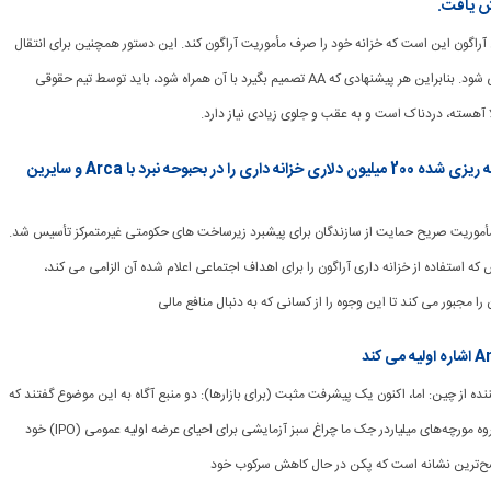
یش یافت.
جمن آراگون این است که خزانه خود را صرف مأموریت آراگون کند. این دستور همچنین برای انتقال
وجوه به DAO اعمال می شود. بنابراین هر پیشنهادی که AA تصمیم بگیرد با آن همراه شود، باید توسط تیم حقوقی
 آهسته، دردناک است و به عقب و جلوی زیادی نیاز دارد.
آراگون (ANT) کنترل DAO برنامه ریزی شده 200 میلیون دلاری خزانه داری را در بحبوحه نبرد با Arca و سایرین
ون با مأموریت صریح حمایت از سازندگان برای پیشبرد زیرساخت های حکومتی غیرمتمرکز تأسیس شد.
ه استفاده از خزانه داری آراگون را برای اهداف اجتماعی اعلام شده آن الزامی می کند،
را مجبور می کند تا این وجوه را از کسانی که به دنبال منافع مالی
ان کننده از چین: اما، اکنون یک پیشرفت مثبت (برای بازارها): دو منبع آگاه به این موضوع گفتند که
رهبری مرکزی چین به گروه مورچه‌های میلیاردر جک ما چراغ سبز آزمایشی برای احیای عرضه اولیه عمومی (IPO) خود
ح‌ترین نشانه است که پکن در حال کاهش سرکوب خود