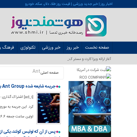
اخبار روز | خبر جدید ورزشی | قیمت روز طلا، دلار، سکه، خودرو
صفحه نخست
خبر روز
خبر ورزشی
تکنولوژی
فرهنگ و 
آغاز ارائه ویزا کارت و مستر کارت در ایرا_
Ant
صفحه اصلی
جریمه شایعه شده Ant Group برای قیمت BABA خبر خوبی است
اولین ساعت جمعه 6.6 درصد رشد کرد. علی بابا مالک 32.65 درصد