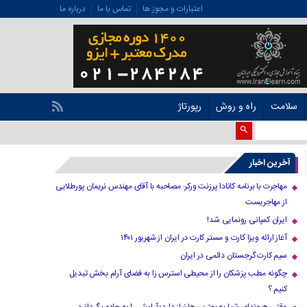
اعتبارات و مجوز ها
تماس با ما
درباره ما
سلامت
راه و روش
رپورتاژ
آخرین اخبار
مهاجرت با برنامه کانادا پرزنت ورکر: مصاحبه با آقای مهندس نریمان پورطلایی
از مهاجریست
ایران کمپانی رونمایی شد!
آغاز ارائه ویزا کارت و مستر کارت در ایران از شهریور ۱۴۰۱
سیم کارت گرجستان دائمی در ایران
چگونه مطب پزشکان را از محیطی استرس زا به فضای آرام بخش تبدیل
کنیم ؟