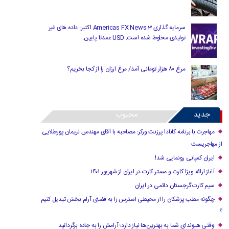
سرمایه گذاری Americas FX News 3 اکتبر: داده های غیر
تولیدی مخلوط شده است. USD عمدتا پایین.
مرغ ۸۰ هزار تومانی آمد/ مرغ ارزان را از کجا بخریم؟
جدید
محبوب
مهاجرت با برنامه کانادا پرزنت ورکر: مصاحبه با آقای مهندس نریمان پورطلایی
از مهاجریست
ایران کمپانی رونمایی شد!
آغاز ارائه ویزا کارت و مستر کارت در ایران از شهریور ۱۴۰۱
سیم کارت گرجستان دائمی در ایران
چگونه مطب پزشکان را از محیطی استرس زا به فضای آرام بخش تبدیل کنیم
؟
وقتی هیوندای شما به بهترین‌ها نیاز دارد؛ آرامش را به جاده برگردانید