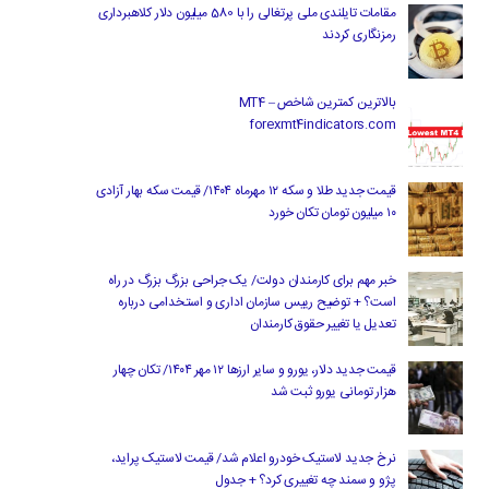
مقامات تایلندی ملی پرتغالی را با 580 میلیون دلار کلاهبرداری
رمزنگاری کردند
بالاترین کمترین شاخص MT4 –
forexmt4indicators.com
قیمت جدید طلا و سکه ۱۲ مهرماه ۱۴۰۴/ قیمت سکه بهار آزادی
۱۰ میلیون تومان تکان خورد
خبر مهم برای کارمندان دولت/ یک جراحی بزرگ بزرگ در راه
است؟ + توضیح رییس سازمان اداری و استخدامی درباره
تعدیل یا تغییر حقوق کارمندان
قیمت جدید دلار، یورو و سایر ارزها ۱۲ مهر ۱۴۰۴/ تکان چهار
هزار تومانی یورو ثبت شد
نرخ جدید لاستیک خودرو اعلام شد/ قیمت لاستیک پراید،
پژو و سمند چه تغییری کرد؟ + جدول