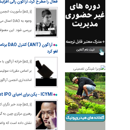
فعال را مطرح کرد، آراگون رالی افزا
[ad_1] مأموریت ان
بررسی شود. این معمولا
لغو کرد
[ad_1] خزانه آراگ
بر اساس مقررات سوئیس ک
امانتداری انجمن آراگون 
ICYMI – پکن برای احیای Ant IPO اشاره اولیه می کند
[ad_1] چند خبر نگر
نشان داده است که واض