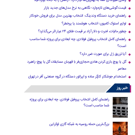
وقتی هیوندای شما به بهترین‌ها نیاز دارد؛ آرامش را به جاده برگردانید
قیمت گوشی‌های تازه‌وارد؛ نگاهی به نرخ مدل‌های جدید بازار
راهنمای خرید دستگاه وندینگ: انتخاب بهترین مدل برای فروش خودکار
لوازم استوک کامیون؛ انتخاب هوشمند یا پرخطر؟
چطور مالیات، اجرت و دلار آزاد بر قیمت طلای ۲۴ عیار اثر می‌گذارد؟
راهنمای کامل انتخاب پروفیل فولادی: چه ابعادی برای پروژه شما مناسب
است؟
آیا تزریق ژل برای صورت ضرر دارد​؟
گل یا پوچ بازی کردن هادی حجازی‌فر با قهرمان مسابقات گل یا پوچ-راهبرد
معاصر
استخدام جوشکار، کارگر ساده و اپراتور دستگاه در گروه صنعتی آفر در تهران
خبر روز
راهنمای کامل انتخاب پروفیل فولادی: چه ابعادی برای پروژه
شما مناسب است؟
بزرگ‌ترین حمله روسیه به شبکه گازی اوکراین