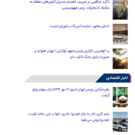
تاکید عراقچی بر ضرورت اهتمام جدی‌تر کشورهای منطقه به
مقابله با تجاوزات رژیم صهیونیستی
ادعای معاون نماینده آمریکا در شورای امنیت
رد اتهام‌زنی تکراری رئیس‌جمهور اوکراین/ تهران همواره بر
ضرورت پایان جنگ تاکید دارد
اخبار اقتصادی
رکوردشکنی بورس تهران امروز ۱۲ مهر ۱۴۰۴| بازار سهام رونق
گرفت
زخم کاری دلار به بازار خودرو/ نادری: تنها در این حالت قیمت
خودرو نزولی می‌شود