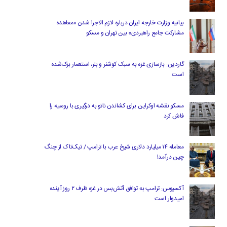
بیانیه وزارت خارجه ایران درباره لازم‌ الاجرا شدن «معاهده
مشارکت جامع راهبردی» بین تهران و مسکو
گاردین: بازسازی غزه به سبک کوشنر و بلر، استعمار بزک‌شده
است
مسکو نقشه اوکراین برای کشاندن ناتو به درگیری با روسیه را
فاش کرد
معامله ۱۴ میلیارد دلاری شیخ عرب با ترامپ / تیک‌تاک از چنگ
چین درآمد!
آکسیوس: ترامپ به توافق آتش‌بس در غزه ظرف ۲ روز آینده
امیدوار است