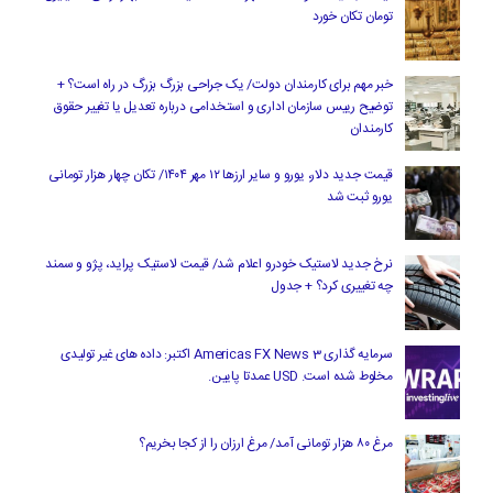
تومان تکان خورد
خبر مهم برای کارمندان دولت/ یک جراحی بزرگ بزرگ در راه است؟ +
توضیح رییس سازمان اداری و استخدامی درباره تعدیل یا تغییر حقوق
کارمندان
قیمت جدید دلار، یورو و سایر ارزها ۱۲ مهر ۱۴۰۴/ تکان چهار هزار تومانی
یورو ثبت شد
نرخ جدید لاستیک خودرو اعلام شد/ قیمت لاستیک پراید، پژو و سمند
چه تغییری کرد؟ + جدول
سرمایه گذاری Americas FX News 3 اکتبر: داده های غیر تولیدی
مخلوط شده است. USD عمدتا پایین.
مرغ ۸۰ هزار تومانی آمد/ مرغ ارزان را از کجا بخریم؟