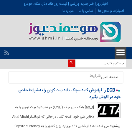
اخبار روز | خبر جدید ورزشی | قیمت روز طلا، دلار، سکه، خودرو
اعتبارات و مجوز ها
تماس با ما
درباره ما
شرایط
صفحه اصلی
ECB را فراموش کنید – چک باید بیت کوین را به شرایط خاص
خود در آغوش بگیرد
[ad_1] بانک ملی چک (CNB) در نظر دارد بیت کوین را به
ذخایر ملی خود اضافه کند ، در حالی که فرماندار Aleš Michl
پیشنهاد می کند تا 5 ٪ از ذخایر 140 میلیارد یورو کشور را به Cryptocurrency