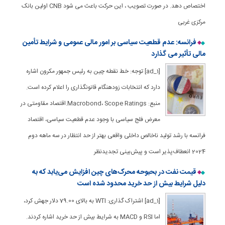
اختصاص دهد. در صورت تصویب ، این حرکت باعث می شود CNB اولین بانک
مرکزی غربی
فرانسه: عدم قطعیت سیاسی بر امور مالی عمومی و شرایط تأمین
مالی تأثیر می گذارد
[ad_1] توجه: خط نقطه چین به رئیس جمهور مکرون اشاره
دارد که انتخابات زودهنگام قانونگذاری را اعلام کرده است.
منبع: Macrobond، Scope Ratings.اقتصاد مقاومتی در
معرض فلج سیاسی با وجود عدم قطعیت سیاسی، اقتصاد
فرانسه با رشد تولید ناخالص داخلی واقعی بهتر از حد انتظار در سه ماهه دوم
2024 انعطاف‌پذیر است و پیش‌بینی تجدیدنظر
قیمت نفت در بحبوحه محرک‌های چین افزایش می‌یابد که به
دلیل شرایط بیش از حد خرید محدود شده است
[ad_1] اشتراک گذاری: WTI به بالای 79.00 دلار جهش کرد،
اما RSI و MACD به شرایط بیش از حد خرید اشاره کردند.