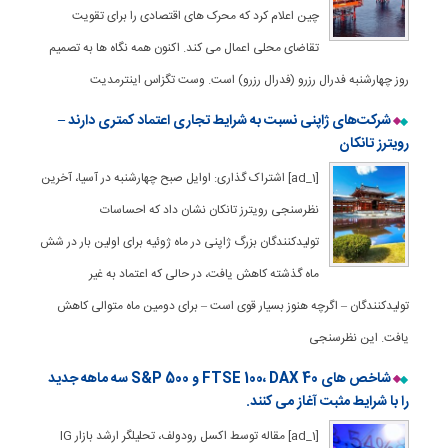
چین اعلام کرد که محرک های اقتصادی را برای تقویت
تقاضای محلی اعمال می کند. اکنون همه نگاه ها به تصمیم
روز چهارشنبه فدرال رزرو (فدرال رزرو) است. وست تگزاس اینترمدیت
شرکت‌های ژاپنی نسبت به شرایط تجاری اعتماد کمتری دارند –
رویترز تانکان
[ad_1] اشتراک گذاری: اوایل صبح چهارشنبه در آسیا، آخرین
نظرسنجی رویترز تانکان نشان داد که احساسات
تولیدکنندگان بزرگ ژاپنی در ماه ژوئیه برای اولین بار در شش
ماه گذشته کاهش یافت، در حالی که اعتماد به غیر
تولیدکنندگان – اگرچه هنوز بسیار قوی است – برای دومین ماه متوالی کاهش
یافت. این نظرسنجی
شاخص های FTSE 100، DAX 40 و S&P 500 سه ماهه جدید
را با شرایط مثبت آغاز می کنند.
[ad_1] مقاله توسط اکسل رودولف، تحلیلگر ارشد بازار IG