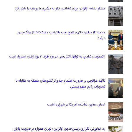
مسکو نقشه اوکراین برای کشاندن ناتو به درگیری با روسیه را فاش کرد
معامله ۱۴ میلیارد دلاری شیخ عرب با ترامپ / تیک‌تاک از چنگ چین
درآمد!
آکسیوس: ترامپ به توافق آتش‌بس در غزه ظرف ۲ روز آینده امیدوار است
تاکید عراقچی بر ضرورت اهتمام جدی‌تر کشورهای منطقه به مقابله با
تجاوزات رژیم صهیونیستی
ادعای معاون نماینده آمریکا در شورای امنیت
رد اتهام‌زنی تکراری رئیس‌جمهور اوکراین/ تهران همواره بر ضرورت پایان