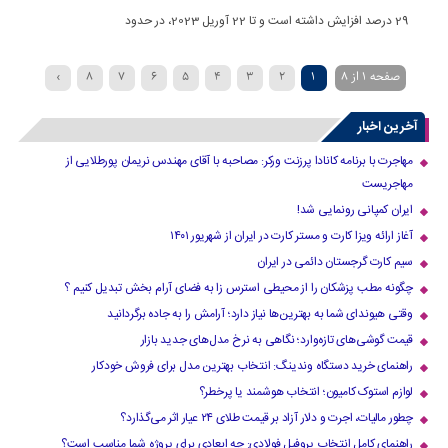
29 درصد افزایش داشته است و تا 22 آوریل 2023، در حدود
صفحه 1 از 8
1
2
3
4
5
6
7
8
›
آخرین اخبار
مهاجرت با برنامه کانادا پرزنت ورکر: مصاحبه با آقای مهندس نریمان پورطلایی از
مهاجریست
ایران کمپانی رونمایی شد!
آغاز ارائه ویزا کارت و مستر کارت در ایران از شهریور ۱۴۰۱
سیم کارت گرجستان دائمی در ایران
چگونه مطب پزشکان را از محیطی استرس زا به فضای آرام بخش تبدیل کنیم ؟
وقتی هیوندای شما به بهترین‌ها نیاز دارد؛ آرامش را به جاده برگردانید
قیمت گوشی‌های تازه‌وارد؛ نگاهی به نرخ مدل‌های جدید بازار
راهنمای خرید دستگاه وندینگ: انتخاب بهترین مدل برای فروش خودکار
لوازم استوک کامیون؛ انتخاب هوشمند یا پرخطر؟
چطور مالیات، اجرت و دلار آزاد بر قیمت طلای ۲۴ عیار اثر می‌گذارد؟
راهنمای کامل انتخاب پروفیل فولادی: چه ابعادی برای پروژه شما مناسب است؟