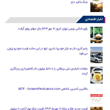
جنگ تاکید دارد
اخبار اقتصادی
رکوردشکنی بورس تهران امروز ۱۲ مهر ۱۴۰۴| بازار سهام رونق گرفت
زخم کاری دلار به بازار خودرو/ نادری: تنها در این حالت قیمت خودرو نزولی
می‌شود
مقامات تایلندی ملی پرتغالی را با 580 میلیون دلار کلاهبرداری رمزنگاری
کردند
بالاترین کمترین شاخص MT4 – forexmt4indicators.com
قیمت جدید طلا و سکه ۱۲ مهرماه ۱۴۰۴/ قیمت سکه بهار آزادی ۱۰ میلیون