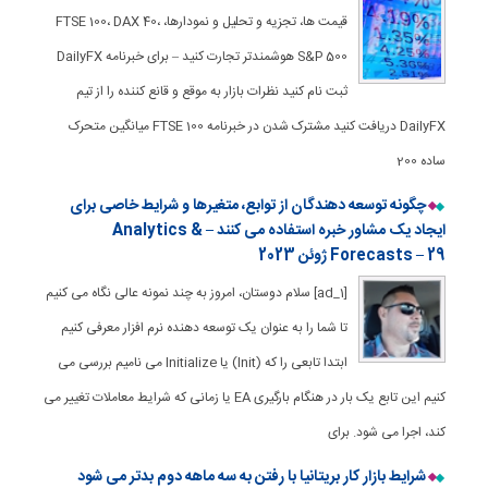
قیمت ها، تجزیه و تحلیل و نمودارها، FTSE 100، DAX 40،
S&P 500 هوشمندتر تجارت کنید – برای خبرنامه DailyFX
ثبت نام کنید نظرات بازار به موقع و قانع کننده را از تیم
DailyFX دریافت کنید مشترک شدن در خبرنامه FTSE 100 میانگین متحرک
ساده 200
چگونه توسعه دهندگان از توابع، متغیرها و شرایط خاصی برای
ایجاد یک مشاور خبره استفاده می کنند – Analytics &
Forecasts – 29 ژوئن 2023
[ad_1] سلام دوستان، امروز به چند نمونه عالی نگاه می کنیم
تا شما را به عنوان یک توسعه دهنده نرم افزار معرفی کنیم
ابتدا تابعی را که (Init) یا Initialize می نامیم بررسی می
کنیم این تابع یک بار در هنگام بارگیری EA یا زمانی که شرایط معاملات تغییر می
کند، اجرا می شود. برای
شرایط بازار کار بریتانیا با رفتن به سه ماهه دوم بدتر می شود