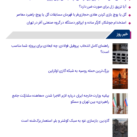
آیا تزریق ژل برای صورت ضرر دارد​؟
گل یا پوچ بازی کردن هادی حجازی‌فر با قهرمان مسابقات گل یا پوچ-راهبرد معاصر
استخدام جوشکار، کارگر ساده و اپراتور دستگاه در گروه صنعتی آفر در تهران
خبر روز
راهنمای کامل انتخاب پروفیل فولادی: چه ابعادی برای پروژه شما مناسب
است؟
بزرگ‌ترین حمله روسیه به شبکه گازی اوکراین
بیانیه وزارت خارجه ایران درباره لازم‌ الاجرا شدن «معاهده مشارکت جامع
راهبردی» بین تهران و مسکو
گاردین: بازسازی غزه به سبک کوشنر و بلر، استعمار بزک‌شده است