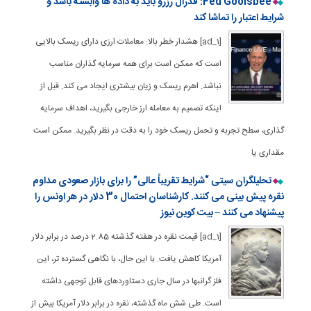
Fed Goolsbee: فدرال رزرو باید به داده ها وابسته باشد و
شرایط اعتبار را تماشا کند
[ad_1] هشدار خطر بالا: معاملات ارزی دارای ریسک بالایی
است که ممکن است برای همه سرمایه گذاران مناسب
نباشد. اهرم ریسک و زیان بیشتری ایجاد می کند. قبل از
اینکه تصمیم به معامله ارز خارجی بگیرید، اهداف سرمایه
گذاری، سطح تجربه و تحمل ریسک خود را به دقت در نظر بگیرید. ممکن است
مقداری یا
تحلیلگران سیتی “شرایط تقریباً عالی” را برای بازار صعودی مداوم
نقره پیش بینی می کنند. کارشناسان احتمال 30 دلار در هر اونس را
پیشنهاد می کنند – بیت کوین نیوز
[ad_1] قیمت نقره در هفته گذشته 2.85 درصد در برابر دلار
آمریکا کاهش یافت. با این حال، با نگاهی گسترده تر، این
فلز گرانبها در سال جاری دستاوردهای قابل توجهی داشته
است. طی شش ماه گذشته، نقره در برابر دلار آمریکا بیش از