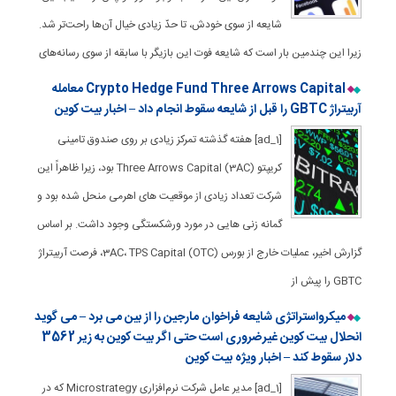
شایعه از سوی خودش، تا حدّ زیادی خیال آن‌ها راحت‌تر شد.
زیرا این چندمین بار است که شایعه فوت این بازیگر با سابقه از سوی رسانه‌های
Crypto Hedge Fund Three Arrows Capital معامله
آربیتراژ GBTC را قبل از شایعه سقوط انجام داد – اخبار بیت کوین
[ad_1] هفته گذشته تمرکز زیادی بر روی صندوق تامینی
کریپتو Three Arrows Capital (3AC) بود، زیرا ظاهراً این
شرکت تعداد زیادی از موقعیت های اهرمی منحل شده بود و
گمانه زنی هایی در مورد ورشکستگی وجود داشت. بر اساس
گزارش اخیر، عملیات خارج از بورس (OTC) 3AC، TPS Capital، فرصت آربیتراژ
GBTC را پیش از
میکرواستراتژی شایعه فراخوان مارجین را از بین می برد – می گوید
انحلال بیت کوین غیرضروری است حتی اگر بیت کوین به زیر 3562
دلار سقوط کند – اخبار ویژه بیت کوین
[ad_1] مدیر عامل شرکت نرم‌افزاری Microstrategy که در