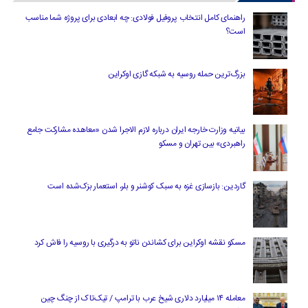
راهنمای کامل انتخاب پروفیل فولادی: چه ابعادی برای پروژه شما مناسب
است؟
بزرگ‌ترین حمله روسیه به شبکه گازی اوکراین
بیانیه وزارت خارجه ایران درباره لازم‌ الاجرا شدن «معاهده مشارکت جامع
راهبردی» بین تهران و مسکو
گاردین: بازسازی غزه به سبک کوشنر و بلر، استعمار بزک‌شده است
مسکو نقشه اوکراین برای کشاندن ناتو به درگیری با روسیه را فاش کرد
معامله ۱۴ میلیارد دلاری شیخ عرب با ترامپ / تیک‌تاک از چنگ چین