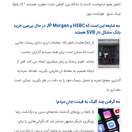
کشور عضو درخواست کننده یا دادگاه بین المللی تحت تعقیب هستند.” [ad_2]
لینک منبع : هوشمند نیوز
شایعه این است که HSBC و JP Morgan در حال بررسی خرید
بانک مشکل دار SVB هستند
[ad_1] هشدار خطر بالا: معاملات ارزی دارای ریسک بالایی
است که ممکن است برای همه سرمایه گذاران مناسب
نباشد. اهرم ریسک و زیان بیشتری ایجاد می کند. قبل از
اینکه تصمیم به معامله ارز خارجی بگیرید، اهداف سرمایه
گذاری، سطح تجربه و تحمل ریسک خود را به دقت در نظر بگیرید. ممکن است
مقداری یا
گرفتن چند کلیک به قیمت جان مردم!
[ad_1] در روزهای گذشته، شایعه‌ای مبنی بر درگذشت رضا
رویگری، بازیگر مشهور منتشر شد که نگرانی‌هایی را برای
دوستداران این هنرمند به وجود آورد و پس از تکذیب این