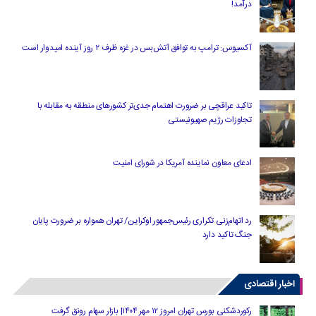
درآمد!
آکسیوس: ترامپ به توافق آتش‌بس در غزه ظرف ۲ روز آینده امیدوار است
تاکید عراقچی بر ضرورت اهتمام جدی‌تر کشورهای منطقه به مقابله با
تجاوزات رژیم صهیونیستی
ادعای معاون نماینده آمریکا در شورای امنیت
رد اتهام‌زنی تکراری رئیس‌جمهور اوکراین/ تهران همواره بر ضرورت پایان
جنگ تاکید دارد
اخبار اقتصادی
رکوردشکنی بورس تهران امروز ۱۲ مهر ۱۴۰۴| بازار سهام رونق گرفت