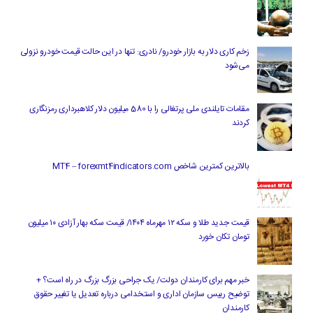
زخم کاری دلار به بازار خودرو/ نادری: تنها در این حالت قیمت خودرو نزولی
می‌شود
مقامات تایلندی ملی پرتغالی را با 580 میلیون دلار کلاهبرداری رمزنگاری
کردند
بالاترین کمترین شاخص MT4 – forexmt4indicators.com
قیمت جدید طلا و سکه ۱۲ مهرماه ۱۴۰۴/ قیمت سکه بهار آزادی ۱۰ میلیون
تومان تکان خورد
خبر مهم برای کارمندان دولت/ یک جراحی بزرگ بزرگ در راه است؟ +
توضیح رییس سازمان اداری و استخدامی درباره تعدیل یا تغییر حقوق
کارمندان