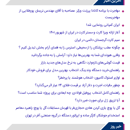
آخرین اخبار
مهاجرت با برنامه کانادا پرزنت ورکر: مصاحبه با آقای مهندس نریمان پورطلایی از
مهاجریست
ایران کمپانی رونمایی شد!
آغاز ارائه ویزا کارت و مستر کارت در ایران از شهریور ۱۴۰۱
سیم کارت گرجستان دائمی در ایران
چگونه مطب پزشکان را از محیطی استرس زا به فضای آرام بخش تبدیل کنیم ؟
وقتی هیوندای شما به بهترین‌ها نیاز دارد؛ آرامش را به جاده برگردانید
قیمت گوشی‌های تازه‌وارد؛ نگاهی به نرخ مدل‌های جدید بازار
راهنمای خرید دستگاه وندینگ: انتخاب بهترین مدل برای فروش خودکار
لوازم استوک کامیون؛ انتخاب هوشمند یا پرخطر؟
چطور مالیات، اجرت و دلار آزاد بر قیمت طلای ۲۴ عیار اثر می‌گذارد؟
راهنمای کامل انتخاب پروفیل فولادی: چه ابعادی برای پروژه شما مناسب است؟
آیا تزریق ژل برای صورت ضرر دارد​؟
گل یا پوچ بازی کردن هادی حجازی‌فر با قهرمان مسابقات گل یا پوچ-راهبرد معاصر
استخدام جوشکار، کارگر ساده و اپراتور دستگاه در گروه صنعتی آفر در تهران
خبر روز