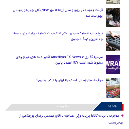
قیمت جدید دلار، یورو و سایر ارزها ۱۲ مهر ۱۴۰۴/ تکان چهار هزار تومانی
یورو ثبت شد
نرخ جدید لاستیک خودرو اعلام شد/ قیمت لاستیک پراید، پژو و سمند
چه تغییری کرد؟ + جدول
سرمایه گذاری Americas FX News 3 اکتبر: داده های غیر تولیدی
مخلوط شده است. USD عمدتا پایین.
مرغ ۸۰ هزار تومانی آمد/ مرغ ارزان را از کجا بخریم؟
جدید
محبوب
مهاجرت با برنامه کانادا پرزنت ورکر: مصاحبه با آقای مهندس نریمان پورطلایی از
مهاجریست