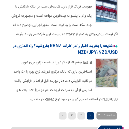
فهرست نزدک قرار دارد، شایعه‌ای مبنی بر اینکه شرکتش با
یک وام با پشتوانه بیت‌کوین مواجه است و مجبور به فروش
چند سکه است را رد کرده است. مدیر اجرایی توضیح داد که
اگر قیمت ارز دیجیتال به کمتر از 3562 دلار برسد، این شرکت می‌تواند وثیقه
شایعه را بخرید، اخبار را در اطراف RBNZ بفروشید؟ راه اندازی در
NZD/JPY، NZD/USD
[ad_1] چشم انداز دلار نیوزلند: شبیه دژاوو برای کیوی
استآخرین باری که بانک مرکزی نیوزلند نرخ بهره را 50 واحد
در ثانیه افزایش داد، دلار نیوزلند قبل از اعلام افزایش یافت
اما پس از آن به سرعت فروخت. هر دو نرخ NZD/JPY و
NZD/USD در آستانه تصمیم گیری در مورد نرخ RBNZ در ماه می،
صفحه 1 از 3
1
2
3
›