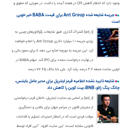
وجود دارد که انتظار کاهش CPI در هفته آینده را داشت. در صورتی که حقوق و
جریمه شایعه شده Ant Group برای قیمت BABA خبر خوبی
است
[ad_1] اشتراک گذاری: طبق شایعات، رگولاتورهای چینی به
زودی جریمه ۱.۱ میلیارد دلاری Ant Group را اعلام خواهند
کرد. این جریمه به مورچه اجازه می دهد تا برای مجوز مالی و
در نهایت درخواست مجدد برای IPO کند. سهام BABA در
اولین ساعت جمعه 6.6 درصد رشد کرد. علی بابا مالک 32.65 درصد
شایعه تایید نشده اعلامیه قرمز اینترپل برای مدیر عامل بایننس،
چانگ پنگ ژائو، BNB، بیت کوین را کاهش داد
[ad_1] بر اساس وب‌سایت اینترپل، «اعلان قرمز درخواستی
از مجریان قانون در سراسر جهان برای یافتن و دستگیری
موقت فردی است که در انتظار استرداد، تسلیم یا اقدامات
قانونی مشابه است». این سایت افزود: “این افراد توسط