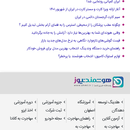
ایران کمپانی رونمایی شد!
آغاز ارائه ویزا کارت و مستر کارت در ایران از شهریور ۱۴۰۱
سیم کارت گرجستان دائمی در ایران
چگونه مطب پزشکان را از محیطی استرس زا به فضای آرام بخش تبدیل کنیم ؟
وقتی هیوندای شما به بهترین‌ها نیاز دارد؛ آرامش را به جاده برگردانید
قیمت گوشی‌های تازه‌وارد؛ نگاهی به نرخ مدل‌های جدید بازار
راهنمای خرید دستگاه وندینگ: انتخاب بهترین مدل برای فروش خودکار
لوازم استوک کامیون؛ انتخاب هوشمند یا پرخطر؟
هلدینگ توسعه
آموزشگاه
جزوه آموزشی
دوره آموزشی
دهندگان
اصفهان
ثبت شرکت
اخذ ایزو
آزمون آنلاین
راهنمای مهاجرت
مجله خودرو
مهاجرت به کانادا
مهاجرت به
مهاجرت به