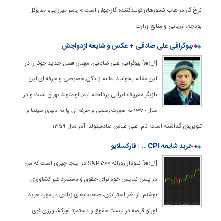
نرخ گاز در هاب کشورهای تولیدکننده گاز جهان است.» یاسر میرزایی، مدیرکل
بودجه، ارزیابی و منابع وزارت
بیوگرافی علی صادقی + عکس و شایعه ازدواجش
[ad_1] بیوگرافی علی صادقی، مهمان فصل جدید جوکر را در
این مقاله بخوانید. ما به زندگی خصوصی و حرفه ای این
بازیگر معروف ایرانی پرداخته ایم. او متولد تهران است و در
سال 1370 به صورت رسمی و حرفه ای پا به دنیای سینما و
تلویزیون گذاشته است. نام: علی عباس صادقیتولد: آذر سال 1359
خرید شایعه CPI… | فارکسلایو
[ad_1] نمودار روزانه S&P 500 در اینجا چیزی است که من
در پیش نمایش خود برای حقوق و دستمزد غیر کشاورزی
نوشتم: از نظر استراتژی، صحبت‌های زیادی در مورد خرید
اوراق قرضه در لیست حقوق و دستمزد غیرکشاورزی قوی