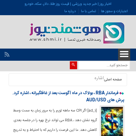
اخبار روز | خبر جدید ورزشی | قیمت روز طلا، دلار، سکه، خودرو
اعتبارات و مجوز ها
تماس با ما
درباره ما
اشاره
صفحه اصلی
فرماندار RBA ، بولاک در ماه آگوست بعد از غافلگیرانه ، اشاره کرد.
پرش های AUD/USD
[ad_1] اگر CPI سه ماهه تورم را به مرور زمان به سمت وسط
گروه نشان دهد ، RBA می تواند نرخ بهره را در جلسه بعدی
کاهش دهد. ما این فرصت را داریم که با احتیاط و به تدریج