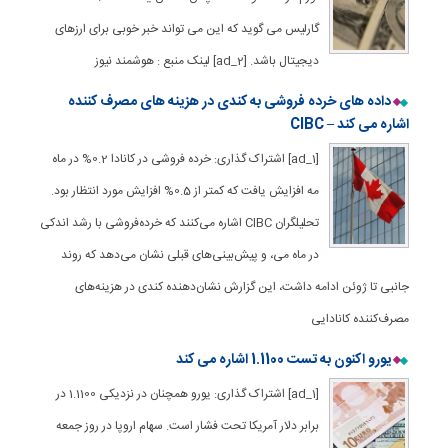
گارلیس می گوید که این می تواند خبر خوبی برای ارزهای
دیجیتال باشد. [ad_2] لینک منبع : هوشمند نیوز
داده های خرده فروشی به کندی در هزینه های مصرف کننده
اشاره می کند – CIBC
[ad_1] اشتراک گذاری: خرده فروشی در کانادا 0.2% در ماه
مه افزایش یافت که کمتر از 0.5% افزایش مورد انتظار بود.
تحلیلگران CIBC اشاره می‌کنند که خرده‌فروشی با رشد اندکی
در ماه می، و پیش‌بینی‌های قبلی نشان می‌دهد که روند
جانبی تا ژوئن ادامه داشت، این گزارش نشان‌دهنده کندی در هزینه‌های
مصرف‌کننده کانادایی
یورو اکنون به تست 1.1100 اشاره می کند
[ad_1] اشتراک گذاری: یورو همچنان در نزدیکی 1.1100 در
برابر دلار آمریکا تحت فشار است. سهام اروپا در روز جمعه