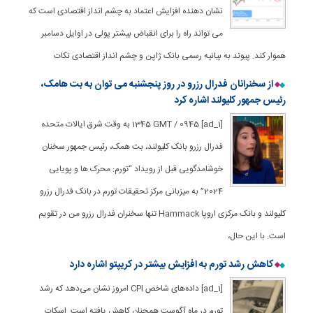
نشان دهنده افزایش اعتماد به چشم انداز اقتصادی است که
می تواند راه را برای انقباض بیشتر پولی در اوایل دسامبر
هموار کند. پیوند به بیانیه رسمی بانک ژاپن و چشم انداز اقتصادی نکات
از سخنرانان فدرال رزرو در روز پنجشنبه می توان به بت هامک،
رئیس جمهور کلیولند اشاره کرد
[ad_1] 1345 GMT / 0945 به وقت شرق ایالات متحده
فدرال رزرو بانک کلیولند، بت همک، رئیس جمهور سخنان
خوشامدگویی قبل از رویداد “تورم: محرک ها و پویایی
2024” به میزبانی مرکز تحقیقات تورم در بانک فدرال رزرو
کلیولند و بانک مرکزی اروپا Hammack تنها سخنران فدرال رزرو من در تقویم
است. با این حال،
کاهش رشد تورم به افزایش بیشتر در کریپتو اشاره دارد
[ad_1] داده‌های شاخص CPI امروز نشان می‌دهد که رشد
تورم در ماه آگوست همچنان کاهش یافته است. اسکات