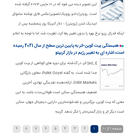
این تصویر دیده می شود که در 10 مارس 2023 گرفته شده
است. رویترز/دادو روویک/تصویر/عکس فایل نوشته ساموئل
ایندیک لندن (رویترز) – دلار آمریکا روز پنجشنبه پس از
اینکه فدرال رزرو نرخ بهره را بدون تغییر رها کرد، تقویت شد، اما با توجه به اعلام
همبستگی بیت کوین-اتر به پایین ترین سطح از سال 2021 رسیده
است، اشاره ای به تغییر رژیم در بازار کریپتو
[ad_1] اتر، در گذشته، برای دوره های کوتاهی از بیت کوین
جدا شده است. به گفته Pulkit Goyal، معاون بازرگانی
OrBit Markets، ارائه‌دهنده نقدینگی نهادی، آخرین
تضعیف همبستگی ممکن است طولانی‌مدت باشد، به این
معنی که بیت کوین، بزرگترین و نقدشونده‌ترین دارایی دیجیتال جهان، ممکن
است دیگر اتر و بازار گسترده‌تر را لنگر ندهد. گزینه
صفحه 1 از 10
1
2
3
4
5
6
7
8
9