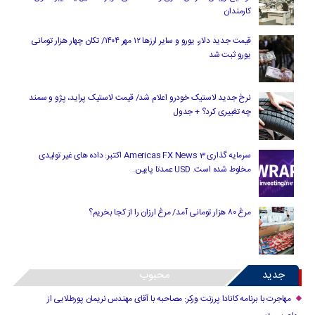
کارمندان
قیمت جدید دلار، یورو و سایر ارزها ۱۲ مهر ۱۴۰۴/ تکان چهار هزار تومانی
یورو ثبت شد
نرخ جدید لاستیک خودرو اعلام شد/ قیمت لاستیک پراید، پژو و سمند
چه تغییری کرد؟ + جدول
سرمایه گذاری Americas FX News 3 اکتبر: داده های غیر تولیدی
مخلوط شده است. USD عمدتا پایین.
مرغ ۸۰ هزار تومانی آمد/ مرغ ارزان را از کجا بخریم؟
جدید
محبوب
مهاجرت با برنامه کانادا پرزنت ورکر: مصاحبه با آقای مهندس نریمان پورطلایی از