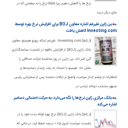
نرخ ها را کاهش دهیم زیرا RBA نرخ را به سطحی که در
جای دیگر دیده
ین ژاپن علیرغم اشاره معاون BOJ برای افزایش نرخ بهره توسط
Investing.com کاهش یافت
[ad_1] Investing.com– علیرغم اینکه ریوزو هیمینو، معاون
بانک ژاپن (BOJ) از افزایش بالقوه در نشست سیاستگذاری
آتی خبر داد، ین ژاپن در روز سه‌شنبه حرکت حداقلی را
نشان داد. هیمینو با استناد به رشد پایدار دستمزدها و
انتظارات از چشم انداز سیاست واضح تر ایالات متحده پس از سخنرانی رئیس
جمهور منتخب دونالد ترامپ در
بانک مرکزی ژاپن نرخ‌ها را نگه می‌دارد، به حرکت احتمالی دسامبر
اشاره می‌کند
[ad_1] بانک ژاپن (BOJ) نرخ بهره کوتاه مدت خود را در
نشست سیاست امروز 0.25 درصد حفظ کرد، در حالی که