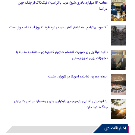
معامله ۱۴ میلیارد دلاری شیخ عرب با ترامپ / تیک‌تاک از چنگ چین
درآمد!
آکسیوس: ترامپ به توافق آتش‌بس در غزه ظرف ۲ روز آینده امیدوار است
تاکید عراقچی بر ضرورت اهتمام جدی‌تر کشورهای منطقه به مقابله با
تجاوزات رژیم صهیونیستی
ادعای معاون نماینده آمریکا در شورای امنیت
رد اتهام‌زنی تکراری رئیس‌جمهور اوکراین/ تهران همواره بر ضرورت پایان
جنگ تاکید دارد
اخبار اقتصادی