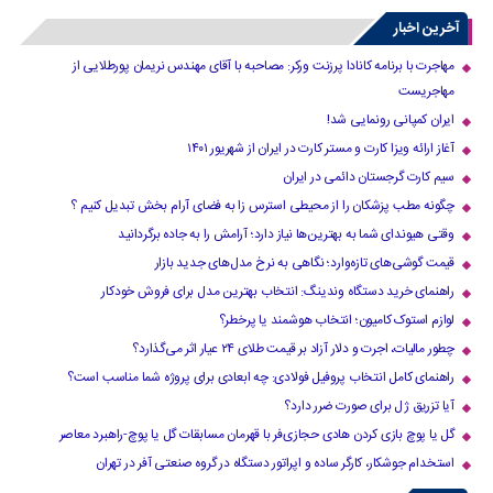
›
10
آخرین اخبار
مهاجرت با برنامه کانادا پرزنت ورکر: مصاحبه با آقای مهندس نریمان پورطلایی از
مهاجریست
ایران کمپانی رونمایی شد!
آغاز ارائه ویزا کارت و مستر کارت در ایران از شهریور ۱۴۰۱
سیم کارت گرجستان دائمی در ایران
چگونه مطب پزشکان را از محیطی استرس زا به فضای آرام بخش تبدیل کنیم ؟
وقتی هیوندای شما به بهترین‌ها نیاز دارد؛ آرامش را به جاده برگردانید
قیمت گوشی‌های تازه‌وارد؛ نگاهی به نرخ مدل‌های جدید بازار
راهنمای خرید دستگاه وندینگ: انتخاب بهترین مدل برای فروش خودکار
لوازم استوک کامیون؛ انتخاب هوشمند یا پرخطر؟
چطور مالیات، اجرت و دلار آزاد بر قیمت طلای ۲۴ عیار اثر می‌گذارد؟
راهنمای کامل انتخاب پروفیل فولادی: چه ابعادی برای پروژه شما مناسب است؟
آیا تزریق ژل برای صورت ضرر دارد​؟
گل یا پوچ بازی کردن هادی حجازی‌فر با قهرمان مسابقات گل یا پوچ-راهبرد معاصر
استخدام جوشکار، کارگر ساده و اپراتور دستگاه در گروه صنعتی آفر در تهران