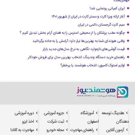
مهاجریست
ایران کمپانی رونمایی شد!
آغاز ارائه ویزا کارت و مستر کارت در ایران از شهریور ۱۴۰۱
سیم کارت گرجستان دائمی در ایران
چگونه مطب پزشکان را از محیطی استرس زا به فضای آرام بخش تبدیل کنیم ؟
وقتی هیوندای شما به بهترین‌ها نیاز دارد؛ آرامش را به جاده برگردانید
قیمت گوشی‌های تازه‌وارد؛ نگاهی به نرخ مدل‌های جدید بازار
راهنمای خرید دستگاه وندینگ: انتخاب بهترین مدل برای فروش خودکار
لوازم استوک کامیون؛ انتخاب هوشمند یا پرخطر؟
هلدینگ توسعه
آموزشگاه
جزوه آموزشی
دوره آموزشی
دهندگان
اصفهان
ثبت شرکت
اخذ ایزو
آزمون آنلاین
راهنمای مهاجرت
مجله خودرو
مهاجرت به کانادا