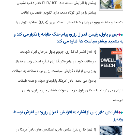
بیشتر با افزایش بسته شد. EUR/USD خطر عقب نشینی
بیشتر را در افق کوتاه مدت دارد. تقویم اقتصادی ایالات
متحده و منطقه یورو در پایان هفته خالی است. یورو (EUR) عملکرد نزولی را
جروم پاول، رئیس فدرال رزرو، پیام جنگ طلبانه را تکرار می کند و
به تشدید بیشتر سیاست ها اشاره می کند
[ad_1] اشتراک گذاری: جروم پاول در حال ایراد شهادت
دوسالانه خود در برابر قانونگذاران کنگره است. رئیس فدرال
رزرو پس از ارائه گزارش سیاست پولی نیمه سالانه به سوالات
پاسخ می دهد. دلار آمریکا، بازارهای سهام و همه طبقات
دارایی می توانند با سخنان پاول در حال حرکت باشند. جروم پاول، رئیس
سیستم
افزایش دلار پس از اشاره به افزایش فدرال رزرو؛ ین لغزش توسط
رویترز
[ad_1] © رویترز. عکس فایل: اسکناس های دلار آمریکا در