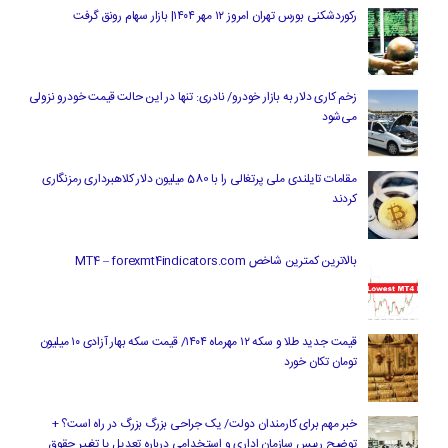
رکوردشکنی بورس تهران امروز ۱۲ مهر ۱۴۰۴| بازار سهام رونق گرفت
زخم کاری دلار به بازار خودرو/ نادری: تنها در این حالت قیمت خودرو نزولی
می‌شود
مقامات تایلندی ملی پرتغالی را با 580 میلیون دلار کلاهبرداری رمزنگاری
کردند
بالاترین کمترین شاخص MT4 – forexmt4indicators.com
قیمت جدید طلا و سکه ۱۲ مهرماه ۱۴۰۴/ قیمت سکه بهار آزادی ۱۰ میلیون
تومان تکان خورد
خبر مهم برای کارمندان دولت/ یک جراحی بزرگ بزرگ در راه است؟ +
توضیح رییس سازمان اداری و استخدامی درباره تعدیل یا تغییر حقوق