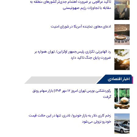
تاکید عراقچی بر ضرورت اهتمام جدی‌تر کشورهای منطقه به
مقابله با تجاوزات رژیم صهیونیستی
ادعای معاون نماینده آمریکا در شورای امنیت
رد اتهام‌زنی تکراری رئیس‌جمهور اوکراین/ تهران همواره بر
ضرورت پایان جنگ تاکید دارد
اخبار اقتصادی
رکوردشکنی بورس تهران امروز ۱۲ مهر ۱۴۰۴| بازار سهام رونق
گرفت
زخم کاری دلار به بازار خودرو/ نادری: تنها در این حالت قیمت
خودرو نزولی می‌شود