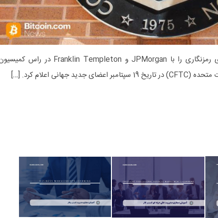
جدید تیز می کند. CFTC استراتژی رمزنگاری را با JPMorgan و Franklin Templeton در راس کمیسی
د جهانی اعلام کرد. […]