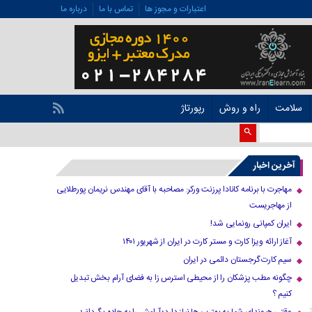
اعتبارات و مجوز ها
تماس با ما
درباره ما
سلامت
راه و روش
رپورتاژ
آخرین اخبار
مهاجرت با برنامه کانادا پرزنت ورکر: مصاحبه با آقای مهندس نریمان پورطلایی
از مهاجریست
ایران کمپانی رونمایی شد!
آغاز ارائه ویزا کارت و مستر کارت در ایران از شهریور ۱۴۰۱
سیم کارت گرجستان دائمی در ایران
چگونه مطب پزشکان را از محیطی استرس زا به فضای آرام بخش تبدیل
کنیم ؟