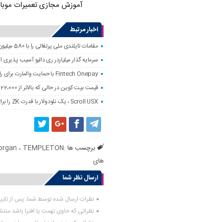
آموزش مجازی تعمیرات موبا
اخبار مرتبط
مقامات تایلندی ملی پرتغالی را با 580 میلیون دلار کلاهبرداری رمزنگاری کردند
سرمایه گذار میلیاردر ری دالیو آسیب پذیری
Fintech Onepay با حمایت والمارت برای راه اندازی خدمات تجارت و حضانت رمزنگاری
قیمت بیت کوین در حالی که بالاتر از 122،000 دلار است ، به همه زمانه نزدیک است
Scroll USX ، یک نئودولار با قدرت ZK را برای پرداخت راه اندازی می کند
برچسب ها :
TEMPLETON
،
organ
های
ارسال نظر شما
نظرات ارسال شده توسط شما، پس از تای
نظراتی که حاوی تهمت یا افترا باشد منت