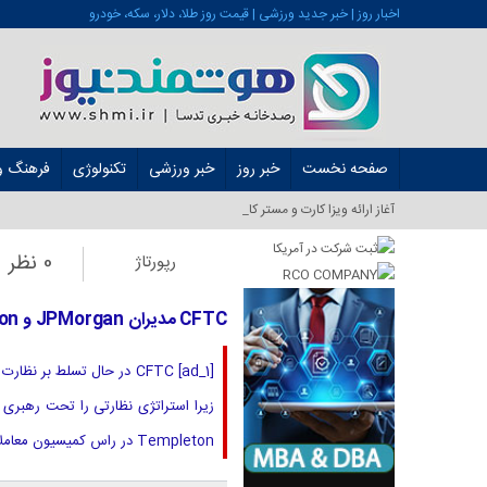
اخبار روز | خبر جدید ورزشی | قیمت روز طلا، دلار، سکه، خودرو
صفحه نخست
خبر روز
خبر ورزشی
تکنولوژی
فرهنگ و 
آغاز ارائه ویزا کارت و مستر کارت در ایران از _
0 نظر
رپورتاژ
CFTC مدیران JPMorgan و Franklin Templeton برای نقش های کلیدی در نظارت رمزنگاری
[ad_1] CFTC در حال تسلط 
Templeton در راس کمیسیون معاملات معاملات آتی کالاهای ایالات متحده (CFTC) در تاریخ