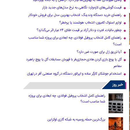
وقتی هیوندای شما به بهترین‌ها نیاز دارد؛ آرامش را به جاده برگردانید
قیمت گوشی‌های تازه‌وارد؛ نگاهی به نرخ مدل‌های جدید بازار
راهنمای خرید دستگاه وندینگ: انتخاب بهترین مدل برای فروش خودکار
لوازم استوک کامیون؛ انتخاب هوشمند یا پرخطر؟
چطور مالیات، اجرت و دلار آزاد بر قیمت طلای ۲۴ عیار اثر می‌گذارد؟
راهنمای کامل انتخاب پروفیل فولادی: چه ابعادی برای پروژه شما مناسب
است؟
آیا تزریق ژل برای صورت ضرر دارد​؟
گل یا پوچ بازی کردن هادی حجازی‌فر با قهرمان مسابقات گل یا پوچ-راهبرد
معاصر
استخدام جوشکار، کارگر ساده و اپراتور دستگاه در گروه صنعتی آفر در تهران
خبر روز
راهنمای کامل انتخاب پروفیل فولادی: چه ابعادی برای پروژه
شما مناسب است؟
بزرگ‌ترین حمله روسیه به شبکه گازی اوکراین