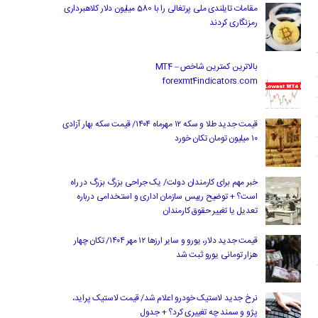
مقامات تایلندی ملی پرتغالی را با 580 میلیون دلار کلاهبرداری
رمزنگاری کردند
بالاترین کمترین شاخص MT4 –
forexmt4indicators.com
قیمت جدید طلا و سکه ۱۲ مهرماه ۱۴۰۴/ قیمت سکه بهار آزادی
۱۰ میلیون تومان تکان خورد
خبر مهم برای کارمندان دولت/ یک جراحی بزرگ بزرگ در راه
است؟ + توضیح رییس سازمان اداری و استخدامی درباره
تعدیل یا تغییر حقوق کارمندان
قیمت جدید دلار، یورو و سایر ارزها ۱۲ مهر ۱۴۰۴/ تکان چهار
هزار تومانی یورو ثبت شد
نرخ جدید لاستیک خودرو اعلام شد/ قیمت لاستیک پراید،
پژو و سمند چه تغییری کرد؟ + جدول