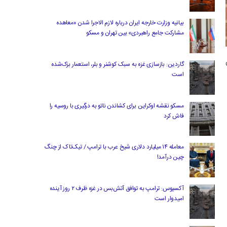
بیانیه وزارت خارجه ایران درباره لازم‌ الاجرا شدن «معاهده
مشارکت جامع راهبردی» بین تهران و مسکو
ون
گاردین: بازسازی غزه به سبک کوشنر و بلر، استعمار بزک‌شده
است
مسکو نقشه اوکراین برای کشاندن ناتو به درگیری با روسیه را
فاش کرد
معامله ۱۴ میلیارد دلاری شیخ عرب با ترامپ / تیک‌تاک از چنگ
چین درآمد!
آکسیوس: ترامپ به توافق آتش‌بس در غزه ظرف ۲ روز آینده
امیدوار است