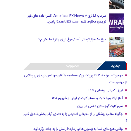
سرمایه گذاری Americas FX News 3 اکتبر: داده های غیر
تولیدی مخلوط شده است. USD عمدتا پایین.
مرغ ۸۰ هزار تومانی آمد/ مرغ ارزان را از کجا بخریم؟
جدید
محبوب
مهاجرت با برنامه کانادا پرزنت ورکر: مصاحبه با آقای مهندس نریمان پورطلایی
از مهاجریست
ایران کمپانی رونمایی شد!
آغاز ارائه ویزا کارت و مستر کارت در ایران از شهریور ۱۴۰۱
سیم کارت گرجستان دائمی در ایران
چگونه مطب پزشکان را از محیطی استرس زا به فضای آرام بخش تبدیل کنیم
؟
وقتی هیوندای شما به بهترین‌ها نیاز دارد؛ آرامش را به جاده برگردانید