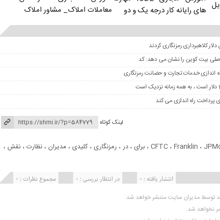
یل
معاملات املاک_ مشاور املاک
های رایانه کار درجه یک و دو
 اصلی بیت کوین را نشان می دهد: کد
لینک کوتاه
JPM
،
Franklin
،
CFTC
،
برای
،
در
،
رمزنگاری
،
کلیدی
،
مدیران
،
نظارت
،
نقش
،
انتشار یافته : 0
در انتظار بررسی : 0
مجموع نظرات : 0
ید توسط مدیران سایت منتشر خواهد شد.
شر نخواهد شد.