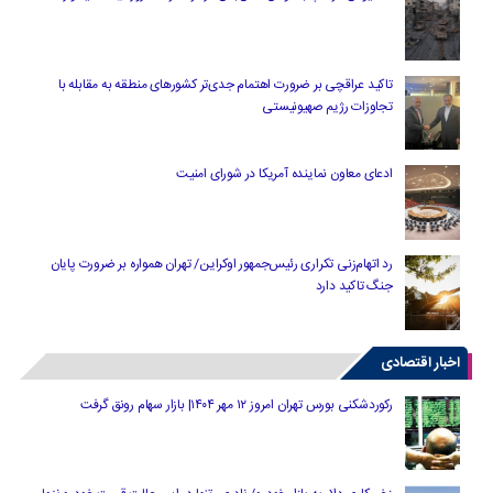
تاکید عراقچی بر ضرورت اهتمام جدی‌تر کشورهای منطقه به مقابله با
تجاوزات رژیم صهیونیستی
ادعای معاون نماینده آمریکا در شورای امنیت
رد اتهام‌زنی تکراری رئیس‌جمهور اوکراین/ تهران همواره بر ضرورت پایان
جنگ تاکید دارد
اخبار اقتصادی
رکوردشکنی بورس تهران امروز ۱۲ مهر ۱۴۰۴| بازار سهام رونق گرفت