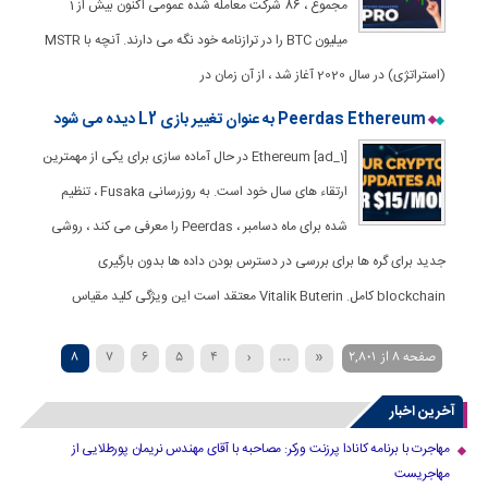
مجموع ، 86 شرکت معامله شده عمومی اکنون بیش از 1
میلیون BTC را در ترازنامه خود نگه می دارند. آنچه با MSTR
(استراتژی) در سال 2020 آغاز شد ، از آن زمان در
Peerdas Ethereum به عنوان تغییر بازی L2 دیده می شود
[ad_1] Ethereum در حال آماده سازی برای یکی از مهمترین
ارتقاء های سال خود است. به روزرسانی Fusaka ، تنظیم
شده برای ماه دسامبر ، Peerdas را معرفی می کند ، روشی
جدید برای گره ها برای بررسی در دسترس بودن داده ها بدون بارگیری
blockchain کامل. Vitalik Buterin معتقد است این ویژگی کلید مقیاس
صفحه 8 از 2,801
«
...
‹
4
5
6
7
8
30
20
›
13
12
11
10
9
آخرین اخبار
»
...
40
مهاجرت با برنامه کانادا پرزنت ورکر: مصاحبه با آقای مهندس نریمان پورطلایی از
مهاجریست