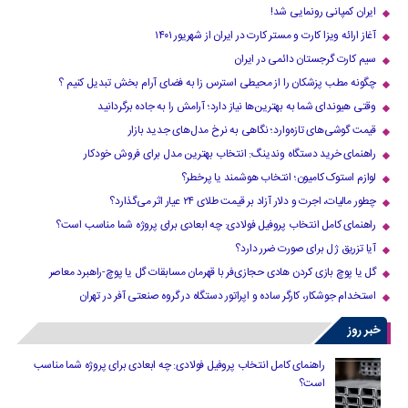
ایران کمپانی رونمایی شد!
آغاز ارائه ویزا کارت و مستر کارت در ایران از شهریور ۱۴۰۱
سیم کارت گرجستان دائمی در ایران
چگونه مطب پزشکان را از محیطی استرس زا به فضای آرام بخش تبدیل کنیم ؟
وقتی هیوندای شما به بهترین‌ها نیاز دارد؛ آرامش را به جاده برگردانید
قیمت گوشی‌های تازه‌وارد؛ نگاهی به نرخ مدل‌های جدید بازار
راهنمای خرید دستگاه وندینگ: انتخاب بهترین مدل برای فروش خودکار
لوازم استوک کامیون؛ انتخاب هوشمند یا پرخطر؟
چطور مالیات، اجرت و دلار آزاد بر قیمت طلای ۲۴ عیار اثر می‌گذارد؟
راهنمای کامل انتخاب پروفیل فولادی: چه ابعادی برای پروژه شما مناسب است؟
آیا تزریق ژل برای صورت ضرر دارد​؟
گل یا پوچ بازی کردن هادی حجازی‌فر با قهرمان مسابقات گل یا پوچ-راهبرد معاصر
استخدام جوشکار، کارگر ساده و اپراتور دستگاه در گروه صنعتی آفر در تهران
خبر روز
راهنمای کامل انتخاب پروفیل فولادی: چه ابعادی برای پروژه شما مناسب
است؟