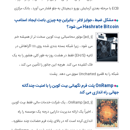
ECB با مرحله بعدی آزمایش یورو دیجیتال به جلو فشار می آورد ، بانک مرکزی
مشکل ضبط ، جوایز لاغر – بنابراین چه چیزی باعث ایجاد استامپ
Hashrate Bitcoin می شود؟
[ad_1] موتور محاسباتی بیت کوین سخت تر از همیشه خم
می شود ، زیرا شبکه بسته بندی شده روی 111 اگزاهاش در
ثانیه (EH/S) فقط در هشت روز-به طور کلی هشور را به یک
فک کشیده می کند. هرچه این جانور را تأمین می کند ،
شبکه را به قلمرو Uncharted سوق می دهد. پشت
OnRamp پلت فرم نگهبانی بیت کوین را با امنیت چندگانه
جهانی راه اندازی می کند
[ad_1] OnRamp ، یک شرکت خدمات مالی فقط بیت کوین
، اخیراً یک ارائه مدیریت دارایی درجه یک موسسه را راه
اندازی کرده است که در بالای پلت فرم حضانت چند منظوره ،