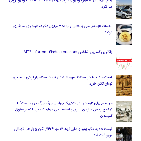
زخم کاری دلار به بازار خودرو/ نادری: تنها در این حالت قیمت خودرو نزولی
می‌شود
مقامات تایلندی ملی پرتغالی را با 580 میلیون دلار کلاهبرداری رمزنگاری
کردند
بالاترین کمترین شاخص MT4 – forexmt4indicators.com
قیمت جدید طلا و سکه ۱۲ مهرماه ۱۴۰۴/ قیمت سکه بهار آزادی ۱۰ میلیون
تومان تکان خورد
خبر مهم برای کارمندان دولت/ یک جراحی بزرگ بزرگ در راه است؟ +
توضیح رییس سازمان اداری و استخدامی درباره تعدیل یا تغییر حقوق
کارمندان
قیمت جدید دلار، یورو و سایر ارزها ۱۲ مهر ۱۴۰۴/ تکان چهار هزار تومانی
یورو ثبت شد