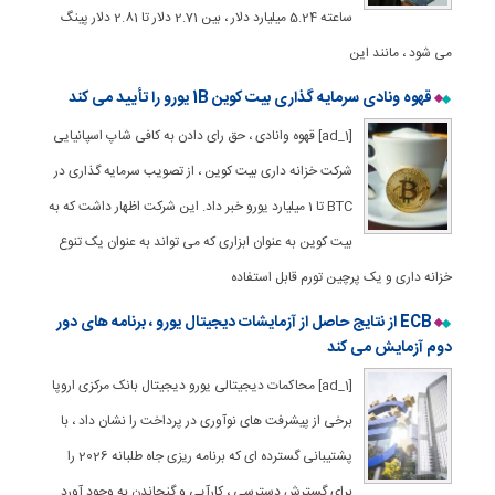
ساعته 5.24 میلیارد دلار ، بین 2.71 دلار تا 2.81 دلار پینگ
می شود ، مانند این
قهوه ونادی سرمایه گذاری بیت کوین 1B یورو را تأیید می کند
[ad_1] قهوه وانادی ، حق رای دادن به کافی شاپ اسپانیایی
شرکت خزانه داری بیت کوین ، از تصویب سرمایه گذاری در
BTC تا 1 میلیارد یورو خبر داد. این شرکت اظهار داشت که به
بیت کوین به عنوان ابزاری که می تواند به عنوان یک تنوع
خزانه داری و یک پرچین تورم قابل استفاده
ECB از نتایج حاصل از آزمایشات دیجیتال یورو ، برنامه های دور
دوم آزمایش می کند
[ad_1] محاکمات دیجیتالی یورو دیجیتال بانک مرکزی اروپا
برخی از پیشرفت های نوآوری در پرداخت را نشان داد ، با
پشتیبانی گسترده ای که برنامه ریزی جاه طلبانه 2026 را
برای گسترش دسترسی ، کارآیی و گنجاندن به وجود آورد.