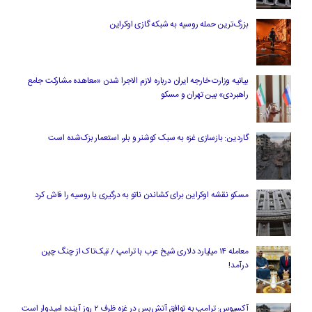
بزرگ‌ترین حمله روسیه به شبکه گازی اوکراین
بیانیه وزارت خارجه ایران درباره لازم‌ الاجرا شدن «معاهده مشارکت جامع
راهبردی» بین تهران و مسکو
گاردین: بازسازی غزه به سبک کوشنر و بلر، استعمار بزک‌شده است
مسکو نقشه اوکراین برای کشاندن ناتو به درگیری با روسیه را فاش کرد
معامله ۱۴ میلیارد دلاری شیخ عرب با ترامپ / تیک‌تاک از چنگ چین
درآمد!
آکسیوس: ترامپ به توافق آتش‌بس در غزه ظرف ۲ روز آینده امیدوار است