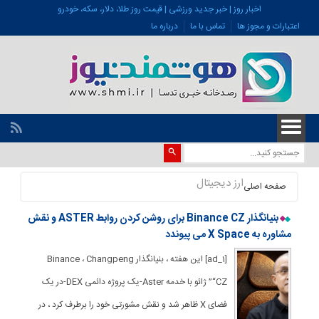
اخبار روز | خبر جدید ورزشی | قیمت روز طلا، دلار، سکه، خودرو
اعتبارات و مجوز ها
تماس با ما
درباره ما
ارز دیجیتال
صفحه اصلی
بنیانگذار Binance CZ برای روشن کردن روابط ASTER و نقش
مشاوره به X Space می پیوندد
[ad_1] این هفته ، بنیانگذار Binance ، Changpeng
“CZ” ژائو با خدمه Aster-یک پروژه دائمی DEX-در یک
فضای X ظاهر شد و نقش مشورتی خود را برطرف کرد ، در