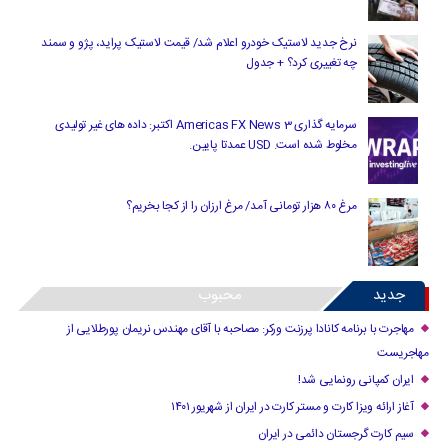
نرخ جدید لاستیک خودرو اعلام شد/ قیمت لاستیک پراید، پژو و سمند
چه تغییری کرد؟ + جدول
سرمایه گذاری Americas FX News 3 اکتبر: داده های غیر تولیدی
مخلوط شده است. USD عمدتا پایین.
مرغ ۸۰ هزار تومانی آمد/ مرغ ارزان را از کجا بخریم؟
جدید
محبوب
مهاجرت با برنامه کانادا پرزنت ورکر: مصاحبه با آقای مهندس نریمان پورطلایی از
مهاجریست
ایران کمپانی رونمایی شد!
آغاز ارائه ویزا کارت و مستر کارت در ایران از شهریور ۱۴۰۱
سیم کارت گرجستان دائمی در ایران