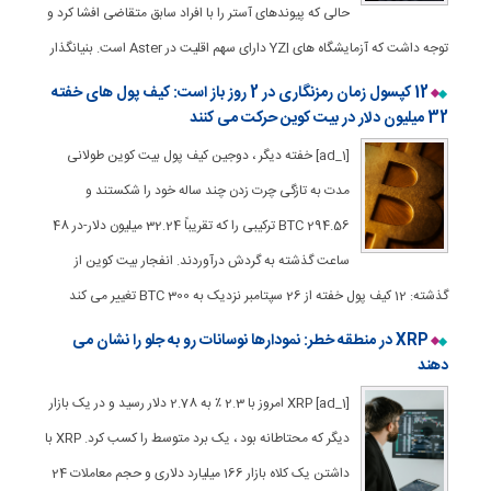
حالی که پیوندهای آستر را با افراد سابق متقاضی افشا کرد و
توجه داشت که آزمایشگاه های YZI دارای سهم اقلیت در Aster است. بنیانگذار
12 کپسول زمان رمزنگاری در 2 روز باز است: کیف پول های خفته
32 میلیون دلار در بیت کوین حرکت می کنند
[ad_1] خفته دیگر ، دوجین کیف پول بیت کوین طولانی
مدت به تازگی چرت زدن چند ساله خود را شکستند و
294.56 BTC ترکیبی را که تقریباً 32.24 میلیون دلار-در 48
ساعت گذشته به گردش درآوردند. انفجار بیت کوین از
گذشته: 12 کیف پول خفته از 26 سپتامبر نزدیک به 300 BTC تغییر می کند
XRP در منطقه خطر: نمودارها نوسانات رو به جلو را نشان می
دهند
[ad_1] XRP امروز با 2.3 ٪ به 2.78 دلار رسید و در یک بازار
دیگر که محتاطانه بود ، یک برد متوسط ​​را کسب کرد. XRP با
داشتن یک کلاه بازار 166 میلیارد دلاری و حجم معاملات 24