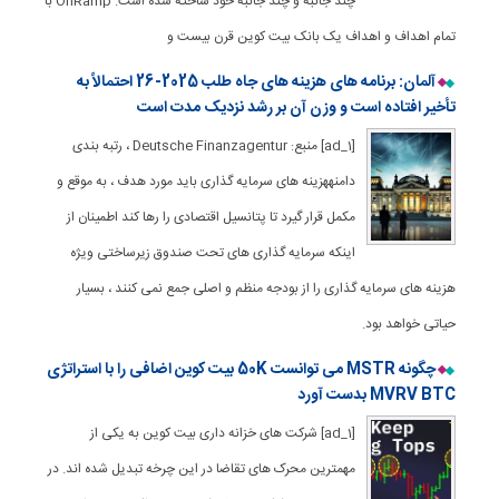
چند جانبه و چند جانبه خود ساخته شده است. OnRamp با
تمام اهداف و اهداف یک بانک بیت کوین قرن بیست و
آلمان: برنامه های هزینه های جاه طلب 2025-26 احتمالاً به
تأخیر افتاده است و وزن آن بر رشد نزدیک مدت است
[ad_1] منبع: Deutsche Finanzagentur ، رتبه بندی
دامنههزینه های سرمایه گذاری باید مورد هدف ، به موقع و
مکمل قرار گیرد تا پتانسیل اقتصادی را رها کند اطمینان از
اینكه سرمایه گذاری های تحت صندوق زیرساختی ویژه
هزینه های سرمایه گذاری را از بودجه منظم و اصلی جمع نمی كنند ، بسیار
حیاتی خواهد بود.
چگونه MSTR می توانست 50K بیت کوین اضافی را با استراتژی
MVRV BTC بدست آورد
[ad_1] شرکت های خزانه داری بیت کوین به یکی از
مهمترین محرک های تقاضا در این چرخه تبدیل شده اند. در