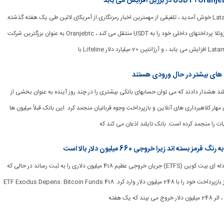
[ad_1] به Latam Insights خوش آمدید ، تلفیقی از مهمترین اخبار رمزنگاری از آمریکای لاتین طی یک هفته گذشته.
در نسخه این هفته: ونزوئلا پرداختهای داخلی خود را به USDT منتقل می کند ، Oranjebtc به عنوان بزرگترین شرکت
 های بیشتر در حال ورودی هستند
ک تایلند هشدار دادند که می توان حسابهای بانکی بیشتری را در چند روز آینده به عنوان بخشی از
ار کلاهبرداری های آنلاین و بازپرداخت وجوه قربانیان منجمد کرد. این بانک قبلاً میلیون ها
ت را منجمد کرده است. بانک تایلند اذعان می کند که
[ad_1] صندوق های مبادله ای بیت کوین (ETFS) جریان خروجی عظیم 418 میلیون دلاری را به ثبت رساند در حالی که
Ether ETF پنجمین روز بازپرداخت خود را با 248 میلیون دلار وارد کرد. ETF Exodus Depens: Bitcoin Funds 418
 که یک هفته