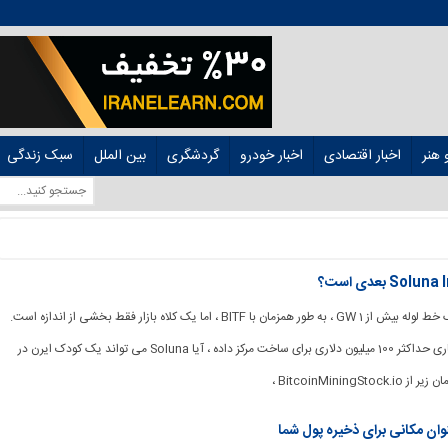
هنر
اخبار اقتصادی
اخبار خودرو
گردشگری
بین الملل
سبک زندگی
[ad_1] SLNH دارای یک خط لوله بیش از 1 GW ، به طور همزمان با BITF ، اما یک کلاه بازار فقط بخشی از اندازه است.
با داشتن تسهیلات اعتباری حداکثر 100 میلیون دلاری برای ساخت مرکز داده ، آیا Soluna می تواند یک کودک ایرن در
BitcoinMining ،
وان مکانی برای ذخیره پول شما