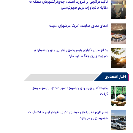
تاکید عراقچی بر ضرورت اهتمام جدی‌تر کشورهای منطقه به
مقابله با تجاوزات رژیم صهیونیستی
ادعای معاون نماینده آمریکا در شورای امنیت
رد اتهام‌زنی تکراری رئیس‌جمهور اوکراین/ تهران همواره بر
ضرورت پایان جنگ تاکید دارد
اخبار اقتصادی
رکوردشکنی بورس تهران امروز ۱۲ مهر ۱۴۰۴| بازار سهام رونق
گرفت
زخم کاری دلار به بازار خودرو/ نادری: تنها در این حالت قیمت
خودرو نزولی می‌شود