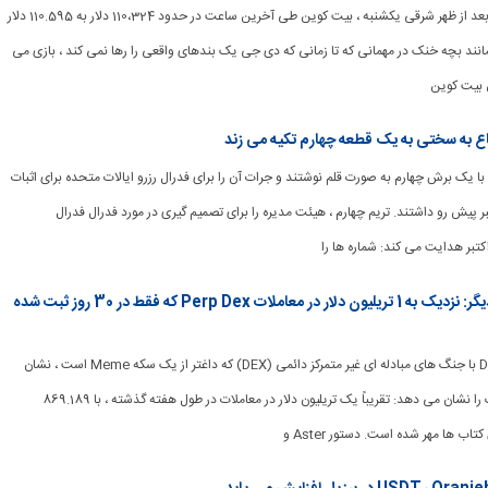
[ad_1] در ساعت 4:25 بعد از ظهر شرقی یکشنبه ، بیت کوین طی آخرین ساعت در حدود 110،324 دلار به 110.595 دلار
ند بچه خنک در مهمانی که تا زمانی که دی جی یک بندهای واقعی را رها نمی کند ، بازی می
ن بیت کوین
 عملاً با یک برش چهارم به صورت قلم نوشتند و جرات آن را برای فدرال رزرو ایالات متحده برای اثبات
بر پیش رو داشتند. تریم چهارم ، هیئت مدیره را برای تصمیم گیری در مورد فدرال فدرال
Aster ، Hyperliquid و موارد دیگر: نزدیک به 1 تریلیون دلار در معاملات Perp Dex که فقط در 30 روز ثبت شده
[ad_1] Defillama.com با جنگ های مبادله ای غیر متمرکز دائمی (DEX) که داغتر از یک سکه Meme است ، نشان
می دهد که میدان جنگ را نشان می دهد: تقریباً یک تریلیون دلار در معاملات در طول هفته گذشته ، با 869.189
تاب ها مهر شده است. دستور Aster و