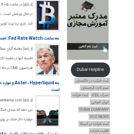
در حال چرخش است ، مان
کند. بازی برد بیت کوی
ساعت Fed Rate Watch: اجماع به سختی به یک قطعه چهارم تکیه می زند
[ad_1] معامله گران
اشتباه آنها در جلسه اکت
فدراسیون CME در ماه اکتبر هدایت می کند: شماره ها را
Dubai Helpline
ثبت شرکت در انگلستان
سیم کارت گرجستان
است
مدرک ICDL
ثبت شرکت
ایران کمپانی
DUBAI COMPANY
RCO NEWS
میلیارد دلار خنک بر روی ک
ثبت شرکت در آمریکا
اقامت امارات