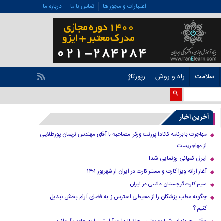
اعتبارات و مجوز ها
تماس با ما
درباره ما
سلامت
راه و روش
رپورتاژ
آخرین اخبار
مهاجرت با برنامه کانادا پرزنت ورکر: مصاحبه با آقای مهندس نریمان پورطلایی
از مهاجریست
ایران کمپانی رونمایی شد!
آغاز ارائه ویزا کارت و مستر کارت در ایران از شهریور ۱۴۰۱
سیم کارت گرجستان دائمی در ایران
چگونه مطب پزشکان را از محیطی استرس زا به فضای آرام بخش تبدیل
کنیم ؟