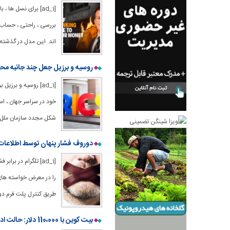
[ad_1] برای نسل 
بررسی ، راحتی ، حساب ه
اند. این مدل در گذشته ک
روسیه و برزیل جعل چند جانبه محکم تر با BRICS ، G20 ، ساز
[ad_1] روسیه و بر
شکل مجدد سازمان ملل متحد ، بریکس
دوروف فشار پنهان توسط اطلاعات ف
[ad_1] تلگرام در 
را در معرض خواسته های
طریق کنترل پلت فرم دو
بیت کوین با 110،000 دلار: حالت ادغام ، جریان ETF و تنظیم “Uptober”