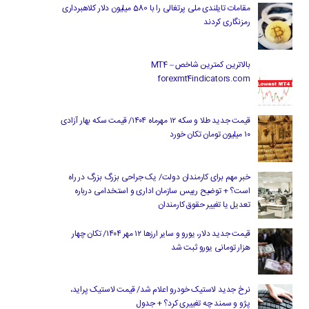
مقامات تایلندی ملی پرتغالی را با 580 میلیون دلار کلاهبرداری
رمزنگاری کردند
بالاترین کمترین شاخص MT4 –
forexmt4indicators.com
قیمت جدید طلا و سکه ۱۲ مهرماه ۱۴۰۴/ قیمت سکه بهار آزادی
۱۰ میلیون تومان تکان خورد
خبر مهم برای کارمندان دولت/ یک جراحی بزرگ بزرگ در راه
است؟ + توضیح رییس سازمان اداری و استخدامی درباره
تعدیل یا تغییر حقوق کارمندان
قیمت جدید دلار، یورو و سایر ارزها ۱۲ مهر ۱۴۰۴/ تکان چهار
هزار تومانی یورو ثبت شد
نرخ جدید لاستیک خودرو اعلام شد/ قیمت لاستیک پراید،
پژو و سمند چه تغییری کرد؟ + جدول