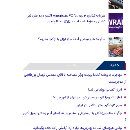
سرمایه گذاری Americas FX News 3 اکتبر: داده های غیر
تولیدی مخلوط شده است. USD عمدتا پایین.
مرغ ۸۰ هزار تومانی آمد/ مرغ ارزان را از کجا بخریم؟
جدید
محبوب
مهاجرت با برنامه کانادا پرزنت ورکر: مصاحبه با آقای مهندس نریمان پورطلایی
از مهاجریست
ایران کمپانی رونمایی شد!
آغاز ارائه ویزا کارت و مستر کارت در ایران از شهریور ۱۴۰۱
سیم کارت گرجستان دائمی در ایران
چگونه مطب پزشکان را از محیطی استرس زا به فضای آرام بخش تبدیل کنیم
؟
وقتی هیوندای شما به بهترین‌ها نیاز دارد؛ آرامش را به جاده برگردانید