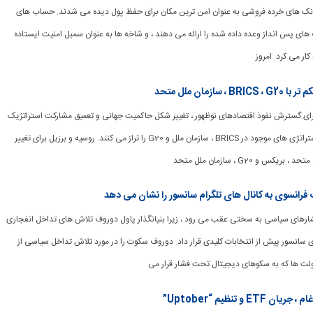
ها ، بانک های خرده فروشی به عنوان امن ترین مکان برای حفظ پول دیده می شدند. حساب های
ای پس انداز وعده داده شده را ارائه می دهند ، و شاخه ها به عنوان سمبل امنیت ایستاده
ار می کرد. امروز
مان ملل متحد
زیل برای گسترش نفوذ اقتصادهای نوظهور ، تغییر شکل حاکمیت جهانی و تعمیق مشارکت استراتژیک
خود در سراسر جهان ، استراتژی های موجود در BRICS ، سازمان ملل و G20 را تراز می کنند. روسیه و برزیل برای تغییر
 و G20 ، سازمان ملل متحد
رانسوی به کانال های تلگرام سانسور را نشان می دهد
برابر فشارهای سیاسی به سختی عقب می رود ، زیرا بنیانگذار پاول دوروف تلاش های تداخل انفجاری
 سانسور پیش از انتخابات کلیدی قرار داد. دوروف سکوت را در مورد تلاش تداخل سیاسی از
لت ها که به سکوهای دیجیتال تحت فشار قرار می