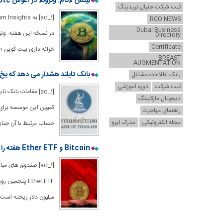
بینش لاتام: ونزوئلا در آغوش USDT ، Oranjebtc در برزیل افزایش می یابد
ثبت شرکت جنرال تریدینگ
RCO NEWS
Dubai Business
Directory
Certificate
خزانه داری بیت کوین Latam افزایش می یابد ، و آرژانتین 20 میلیارد دلار Lifeline با
BREAST
AUGMENTATION
بانک تایلند هشدار می دهد که یخ
بانک اطلاعات مشاغل
ثبت شرکت
دوره آموزشی
[ad_1] مقامات بان
دیجیتال مارکتینگ
کمپین این موسسه برای مه
راهنمای مهاجرت
مجله الکترونیکی
مدرک ایزو
حساب مرتبط با آن جنایا
Bitcoin و Ether ETF هفته را به رنگ قرمز بسته اند زیرا خروجی 660 میلیون دلار بالا است
میلیون دلار ریخته است ، اتر 248 میلیون دلار خروج می بیند