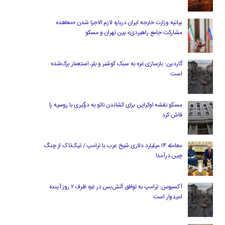
بیانیه وزارت خارجه ایران درباره لازم‌ الاجرا شدن «معاهده
مشارکت جامع راهبردی» بین تهران و مسکو
گاردین: بازسازی غزه به سبک کوشنر و بلر، استعمار بزک‌شده
است
مسکو نقشه اوکراین برای کشاندن ناتو به درگیری با روسیه را
فاش کرد
معامله ۱۴ میلیارد دلاری شیخ عرب با ترامپ / تیک‌تاک از چنگ
چین درآمد!
آکسیوس: ترامپ به توافق آتش‌بس در غزه ظرف ۲ روز آینده
امیدوار است