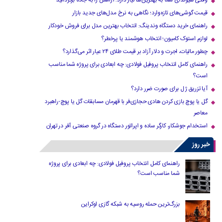
وقتی هیوندای شما به بهترین‌ها نیاز دارد؛ آرامش را به جاده برگردانید
قیمت گوشی‌های تازه‌وارد؛ نگاهی به نرخ مدل‌های جدید بازار
راهنمای خرید دستگاه وندینگ: انتخاب بهترین مدل برای فروش خودکار
لوازم استوک کامیون؛ انتخاب هوشمند یا پرخطر؟
چطور مالیات، اجرت و دلار آزاد بر قیمت طلای ۲۴ عیار اثر می‌گذارد؟
راهنمای کامل انتخاب پروفیل فولادی: چه ابعادی برای پروژه شما مناسب
است؟
آیا تزریق ژل برای صورت ضرر دارد​؟
گل یا پوچ بازی کردن هادی حجازی‌فر با قهرمان مسابقات گل یا پوچ-راهبرد
معاصر
استخدام جوشکار، کارگر ساده و اپراتور دستگاه در گروه صنعتی آفر در تهران
خبر روز
راهنمای کامل انتخاب پروفیل فولادی: چه ابعادی برای پروژه
شما مناسب است؟
بزرگ‌ترین حمله روسیه به شبکه گازی اوکراین