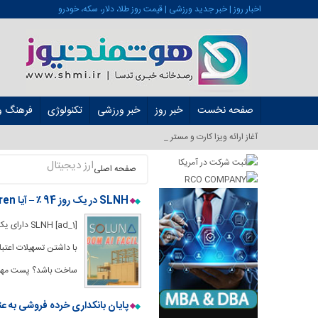
اخبار روز | خبر جدید ورزشی | قیمت روز طلا، دلار، سکه، خودرو
صفحه نخست
خبر روز
خبر ورزشی
تکنولوژی
فرهنگ و 
آغاز ارائه ویزا کارت و مستر کارت در ایرا_
ارز دیجیتال
صفحه اصلی
SLNH در یک روز 94 ٪ – آیا Soluna Iren بعدی است؟
ساخت باشد؟ پست مهمان زیر از Stock.io
پایان بانکداری خرده فروشی به عن