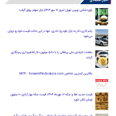
اخبار اقتصادی
رکوردشکنی بورس تهران امروز ۱۲ مهر ۱۴۰۴| بازار سهام رونق گرفت
زخم کاری دلار به بازار خودرو/ نادری: تنها در این حالت قیمت خودرو نزولی
می‌شود
مقامات تایلندی ملی پرتغالی را با 580 میلیون دلار کلاهبرداری رمزنگاری
کردند
بالاترین کمترین شاخص MT4 – forexmt4indicators.com
قیمت جدید طلا و سکه ۱۲ مهرماه ۱۴۰۴/ قیمت سکه بهار آزادی ۱۰ میلیون
تومان تکان خورد
خبر مهم برای کارمندان دولت/ یک جراحی بزرگ بزرگ در راه است؟ +