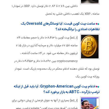
داخلی بین 2.78 تا 2.86 دلار نوسان دارد. XRP در نمودار 1
ساعته ، XRP یک تعصب داخلی خنثی به تحمل
ساعت بیت کوین قیمت: آیا نوسانگرهای Oversold یک
تظاهرات امدادی را برانگیخته اند؟
[ad_1] بیت کوین با 108،413 دلار با حجم معاملات 24
ساعته 22.57 میلیارد دلار و سرمایه گذاری در بازار 2.15
تریلیون دلار معامله می شود. در 24 ساعت گذشته ،
cryptocurrency بین 108،262 دلار و 109،453 دلار در
نوسان بود که نشان دهنده ادغام محکم در یک محدوده باریک است. نمودار
روزانه بیت کوین یک
ادغام بیت کوین Gryphon-American: آیا باید قبل از اینکه
ترامپ بازگردد ، ABTC به بازار برخورد کند؟
[ad_1] بسیاری از آنها به عنوان فرصتی از پیش دولتی برای
شرکت در “شرط بندی بیت کوین” خانواده ترامپ ، سهم