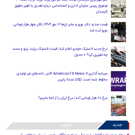
توضیح رییس سازمان اداری و استخدامی درباره تعدیل یا تغییر حقوق
کارمندان
قیمت جدید دلار، یورو و سایر ارزها ۱۲ مهر ۱۴۰۴/ تکان چهار هزار تومانی
یورو ثبت شد
نرخ جدید لاستیک خودرو اعلام شد/ قیمت لاستیک پراید، پژو و سمند
چه تغییری کرد؟ + جدول
سرمایه گذاری Americas FX News 3 اکتبر: داده های غیر تولیدی
مخلوط شده است. USD عمدتا پایین.
مرغ ۸۰ هزار تومانی آمد/ مرغ ارزان را از کجا بخریم؟
جدید
محبوب