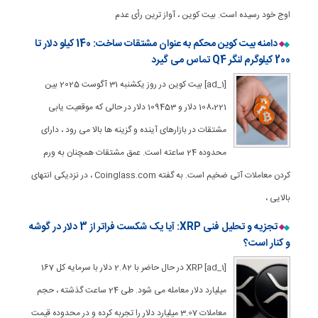
اوج خود رسیده است. بیت کوین ، آواز ترین رأی عدم
دامنه بیت کوین محکم به عنوان مشتقات ساخت: 140 کیلو دلار تا
200 کیلوگرم لنگر Q4 تماس می گیرد
[ad_1] بیت کوین در روز یکشنبه 31 آگوست 2025 بین
108،221 دلار و 109453 دلار در حالی که موقعیت یابی
مشتقات در بازارهای آینده و گزینه ها بالا می رود ، دارای
محدوده 24 ساعته است. عمق مشتقات همچنان به ورم
کردن معاملات آتی ضخیم است. به گفته Coinglass.com ، در نزدیکی انتهای
بالایی ،
تجزیه و تحلیل فنی XRP: آیا یک شکست فراتر از 3 دلار در گوشه
و کنار است؟
[ad_1] XRP در حال حاضر با 2.82 دلار با سرمایه کل 167
میلیارد دلار معامله می شود. طی 24 ساعت گذشته ، حجم
معاملات 3.07 میلیارد دلار را تجربه کرده و در محدوده قیمت