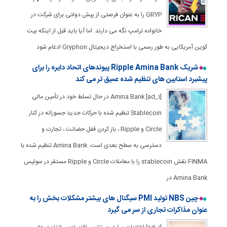
GRYP را به عنوان فرصتی از پیش دولتی برای شرکت در
خانواده ترامپ نگه می دارند. اما آیا باید قبل از اینکه بیت
کوین آمریکایی به طور رسمی با استخراج دیجیتال Gryphon ادغام شود
شریک Ripple Amina Bank پیوندهای اتحاد دایره را برای
پیشبرد استابین های تنظیم شده عمیق تر می کند
[ad_1] Amina Bank در حال تسلط خود در تأمین مالی
Stablecoin تنظیم شده با حرکات جدید جسورانه در کنار
Circle و Ripple ، باز کردن قفل حضانت ، تجارت و
دسترسی به سطح بعدی است. Amina Bank تنظیم شده با
FINMA نقش stablecoin را با معاملات Circle و Ripple مستقر در سوئیس
Amina Bank در
چین NBS تولید PMI سیگنال های بیشتر مشکلات بخش را به
عنوان مذاکرات تجاری از سر می گیرد