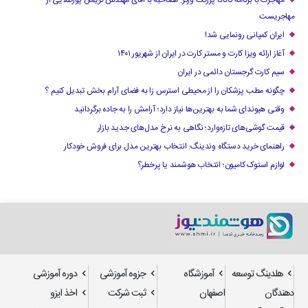
مهاجرت با برنامه کانادا پرزنت ورکر: مصاحبه با آقای مهندس نریمان پورطلایی از
مهاجریست
ایران کمپانی رونمایی شد!
آغاز ارائه ویزا کارت و مستر کارت در ایران از شهریور ۱۴۰۱
سیم کارت گرجستان دائمی در ایران
چگونه مطب پزشکان را از محیطی استرس زا به فضای آرام بخش تبدیل کنیم ؟
وقتی هیوندای شما به بهترین‌ها نیاز دارد؛ آرامش را به جاده برگردانید
قیمت گوشی‌های تازه‌وارد؛ نگاهی به نرخ مدل‌های جدید بازار
راهنمای خرید دستگاه وندینگ: انتخاب بهترین مدل برای فروش خودکار
لوازم استوک کامیون؛ انتخاب هوشمند یا پرخطر؟
هلدینگ توسعه
آموزشگاه
جزوه آموزشی
دوره آموزشی
دهندگان
اصفهان
ثبت شرکت
اخذ ایزو