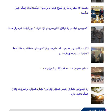
معامله ۱۴ میلیارد دلاری شیخ عرب با ترامپ / تیک‌تاک از چنگ چین
درآمد!
آکسیوس: ترامپ به توافق آتش‌بس در غزه ظرف ۲ روز آینده امیدوار است
تاکید عراقچی بر ضرورت اهتمام جدی‌تر کشورهای منطقه به مقابله با
تجاوزات رژیم صهیونیستی
ادعای معاون نماینده آمریکا در شورای امنیت
رد اتهام‌زنی تکراری رئیس‌جمهور اوکراین/ تهران همواره بر ضرورت پایان
جنگ تاکید دارد