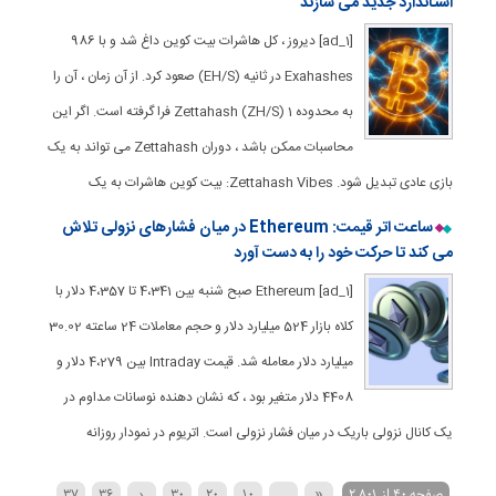
استاندارد جدید می سازند
[ad_1] دیروز ، کل هاشرات بیت کوین داغ شد و با 986
Exahashes در ثانیه (EH/S) صعود کرد. از آن زمان ، آن را
به محدوده 1 Zettahash (ZH/S) فرا گرفته است. اگر این
محاسبات ممکن باشد ، دوران Zettahash می تواند به یک
بازی عادی تبدیل شود. Zettahash Vibes: بیت کوین هاشرات به یک
ساعت اتر قیمت: Ethereum در میان فشارهای نزولی تلاش
می کند تا حرکت خود را به دست آورد
[ad_1] Ethereum صبح شنبه بین 4،341 تا 4،357 دلار با
کلاه بازار 524 میلیارد دلار و حجم معاملات 24 ساعته 30.02
میلیارد دلار معامله شد. قیمت Intraday بین 4،279 دلار و
4408 دلار متغیر بود ، که نشان دهنده نوسانات مداوم در
یک کانال نزولی باریک در میان فشار نزولی است. اتریوم در نمودار روزانه
صفحه 40 از 2,801
«
...
10
20
30
‹
36
37