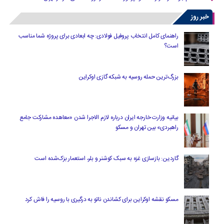
خبر روز
راهنمای کامل انتخاب پروفیل فولادی: چه ابعادی برای پروژه شما مناسب
است؟
بزرگ‌ترین حمله روسیه به شبکه گازی اوکراین
بیانیه وزارت خارجه ایران درباره لازم‌ الاجرا شدن «معاهده مشارکت جامع
راهبردی» بین تهران و مسکو
گاردین: بازسازی غزه به سبک کوشنر و بلر، استعمار بزک‌شده است
مسکو نقشه اوکراین برای کشاندن ناتو به درگیری با روسیه را فاش کرد