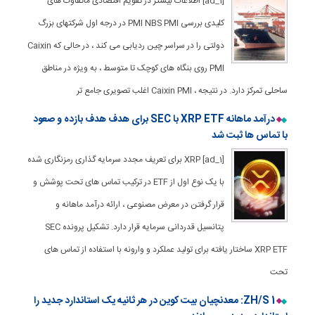
[ad_1] اطلاعات بیشتر در تقویم اقتصادی ماتفاوت های
کلیدی بررسی PMI NBS PMI در درجه اول شرکتهای بزرگ
دولتی را در سراسر چین ردیابی می کند ، در حالی که Caixin
PMI روی بنگاه های کوچک تا متوسط ​​، به ویژه در مناطق
ساحلی تمرکز دارد. در نتیجه ، Caixin PMI اغلب تصویری جامع تر
درآمد ماهانه XRP ETF با SEC برای هدف هدف بازده و صعود
با تماس ها ثبت شد
[ad_1] XRP برای تعریف مجدد سرمایه گذاری رمزنگاری شده
با یک نوع اول از ETF در ترکیب تماس های تحت پوشش و
قرار گرفتن در معرض مصنوعی ، ارائه درآمد ماهانه و
پتانسیل قدردانی سرمایه قرار دارد. تشکیل پرونده SEC
XRP ETF ساختار یافته برای تولید عملکرد و وارونه با استفاده از تماس های
تحت
1 ZH/S: معدنچیان بیت کوین در هر ثانیه یک استاندارد جدید را