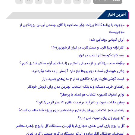
45
44
43
42
41
40
39
38
آخرین اخبار
»
...
70
60
50
›
مهاجرت با برنامه کانادا پرزنت ورکر: مصاحبه با آقای مهندس نریمان پورطلایی از
مهاجریست
ایران کمپانی رونمایی شد!
آغاز ارائه ویزا کارت و مستر کارت در ایران از شهریور ۱۴۰۱
سیم کارت گرجستان دائمی در ایران
چگونه مطب پزشکان را از محیطی استرس زا به فضای آرام بخش تبدیل کنیم ؟
وقتی هیوندای شما به بهترین‌ها نیاز دارد؛ آرامش را به جاده برگردانید
قیمت گوشی‌های تازه‌وارد؛ نگاهی به نرخ مدل‌های جدید بازار
راهنمای خرید دستگاه وندینگ: انتخاب بهترین مدل برای فروش خودکار
لوازم استوک کامیون؛ انتخاب هوشمند یا پرخطر؟
چطور مالیات، اجرت و دلار آزاد بر قیمت طلای ۲۴ عیار اثر می‌گذارد؟
راهنمای کامل انتخاب پروفیل فولادی: چه ابعادی برای پروژه شما مناسب است؟
آیا تزریق ژل برای صورت ضرر دارد​؟
گل یا پوچ بازی کردن هادی حجازی‌فر با قهرمان مسابقات گل یا پوچ-راهبرد معاصر
استخدام جوشکار، کارگر ساده و اپراتور دستگاه در گروه صنعتی آفر در تهران