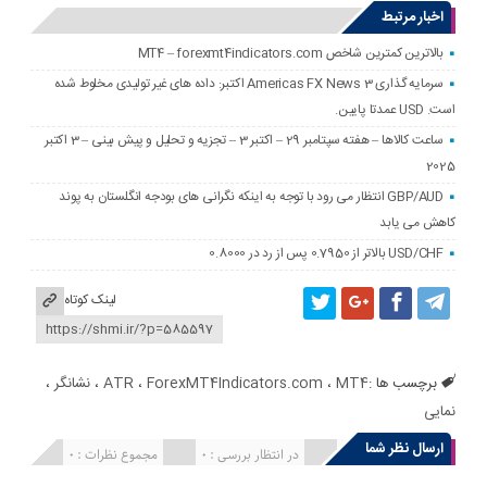
اخبار مرتبط
بالاترین کمترین شاخص MT4 – forexmt4indicators.com
سرمایه گذاری Americas FX News 3 اکتبر: داده های غیر تولیدی مخلوط شده
است. USD عمدتا پایین.
ساعت کالاها – هفته سپتامبر 29 – اکتبر 3 – تجزیه و تحلیل و پیش بینی – 3 اکتبر
2025
GBP/AUD انتظار می رود با توجه به اینکه نگرانی های بودجه انگلستان به پوند
کاهش می یابد
USD/CHF بالاتر از 0.7950 پس از رد در 0.8000
لینک کوتاه
برچسب ها :
MT4
،
ForexMT4Indicators.com
،
ATR
،
نشانگر
،
نمایی
ارسال نظر شما
انتشار یافته : 0
در انتظار بررسی : 0
مجموع نظرات : 0