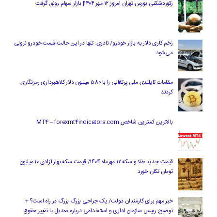
رکوردشکنی بورس تهران امروز ۱۲ مهر ۱۴۰۴| بازار سهام رونق گرفت
زخم کاری دلار به بازار خودرو/ نادری: تنها در این حالت قیمت خودرو نزولی
می‌شود
مقامات تایلندی ملی پرتغالی را با 580 میلیون دلار کلاهبرداری رمزنگاری
کردند
بالاترین کمترین شاخص MT4 – forexmt4indicators.com
قیمت جدید طلا و سکه ۱۲ مهرماه ۱۴۰۴/ قیمت سکه بهار آزادی ۱۰ میلیون
تومان تکان خورد
خبر مهم برای کارمندان دولت/ یک جراحی بزرگ بزرگ در راه است؟ +
توضیح رییس سازمان اداری و استخدامی درباره تعدیل یا تغییر حقوق