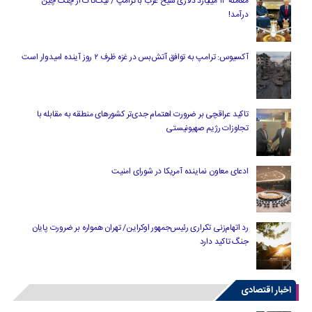
معامله ۱۴ میلیارد دلاری شیخ عرب با ترامپ / تیک‌تاک از چنگ چین
درآمد!
آکسیوس: ترامپ به توافق آتش‌بس در غزه ظرف ۲ روز آینده امیدوار است
تاکید عراقچی بر ضرورت اهتمام جدی‌تر کشورهای منطقه به مقابله با
تجاوزات رژیم صهیونیستی
ادعای معاون نماینده آمریکا در شورای امنیت
رد اتهام‌زنی تکراری رئیس‌جمهور اوکراین/ تهران همواره بر ضرورت پایان
جنگ تاکید دارد
اخبار اقتصادی