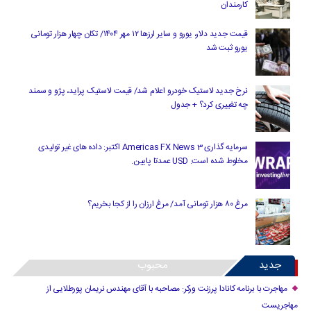
کارمندان
قیمت جدید دلار، یورو و سایر ارزها ۱۲ مهر ۱۴۰۴/ تکان چهار هزار تومانی
یورو ثبت شد
نرخ جدید لاستیک خودرو اعلام شد/ قیمت لاستیک پراید، پژو و سمند
چه تغییری کرد؟ + جدول
سرمایه گذاری Americas FX News 3 اکتبر: داده های غیر تولیدی
مخلوط شده است. USD عمدتا پایین.
مرغ ۸۰ هزار تومانی آمد/ مرغ ارزان را از کجا بخریم؟
جدید
محبوب
مهاجرت با برنامه کانادا پرزنت ورکر: مصاحبه با آقای مهندس نریمان پورطلایی از
مهاجریست