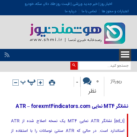
اخبار روز | خبر جدید ورزشی | قیمت روز طلا، دلار، سکه، خودرو
اعتبارات و مجوز ها
تماس با ما
درباره ما
-
0
رپورتاژ
نظر
نشانگر MT4 نمایی ATR – forexmt4indicators.com
[ad_1] نشانگر ATR نمایی MT4 یک نسخه اصلاح شده از ATR
استاندارد است. در حالی که ATR سنتی نوسانات را با استفاده از