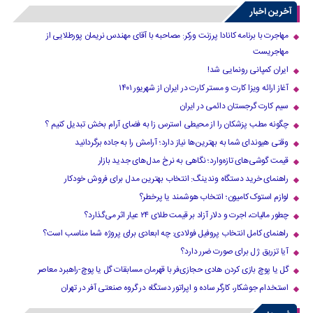
آخرین اخبار
مهاجرت با برنامه کانادا پرزنت ورکر: مصاحبه با آقای مهندس نریمان پورطلایی از
مهاجریست
ایران کمپانی رونمایی شد!
آغاز ارائه ویزا کارت و مستر کارت در ایران از شهریور ۱۴۰۱
سیم کارت گرجستان دائمی در ایران
چگونه مطب پزشکان را از محیطی استرس زا به فضای آرام بخش تبدیل کنیم ؟
وقتی هیوندای شما به بهترین‌ها نیاز دارد؛ آرامش را به جاده برگردانید
قیمت گوشی‌های تازه‌وارد؛ نگاهی به نرخ مدل‌های جدید بازار
راهنمای خرید دستگاه وندینگ: انتخاب بهترین مدل برای فروش خودکار
لوازم استوک کامیون؛ انتخاب هوشمند یا پرخطر؟
چطور مالیات، اجرت و دلار آزاد بر قیمت طلای ۲۴ عیار اثر می‌گذارد؟
راهنمای کامل انتخاب پروفیل فولادی: چه ابعادی برای پروژه شما مناسب است؟
آیا تزریق ژل برای صورت ضرر دارد​؟
گل یا پوچ بازی کردن هادی حجازی‌فر با قهرمان مسابقات گل یا پوچ-راهبرد معاصر
استخدام جوشکار، کارگر ساده و اپراتور دستگاه در گروه صنعتی آفر در تهران