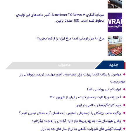
سرمایه گذاری Americas FX News 3 اکتبر: داده های غیر تولیدی
مخلوط شده است. USD عمدتا پایین.
مرغ ۸۰ هزار تومانی آمد/ مرغ ارزان را از کجا بخریم؟
جدید
محبوب
مهاجرت با برنامه کانادا پرزنت ورکر: مصاحبه با آقای مهندس نریمان پورطلایی از
مهاجریست
ایران کمپانی رونمایی شد!
آغاز ارائه ویزا کارت و مستر کارت در ایران از شهریور ۱۴۰۱
سیم کارت گرجستان دائمی در ایران
چگونه مطب پزشکان را از محیطی استرس زا به فضای آرام بخش تبدیل کنیم ؟
وقتی هیوندای شما به بهترین‌ها نیاز دارد؛ آرامش را به جاده برگردانید
قیمت گوشی‌های تازه‌وارد؛ نگاهی به نرخ مدل‌های جدید بازار