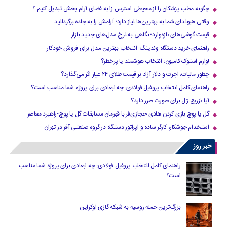
چگونه مطب پزشکان را از محیطی استرس زا به فضای آرام بخش تبدیل کنیم ؟
وقتی هیوندای شما به بهترین‌ها نیاز دارد؛ آرامش را به جاده برگردانید
قیمت گوشی‌های تازه‌وارد؛ نگاهی به نرخ مدل‌های جدید بازار
راهنمای خرید دستگاه وندینگ: انتخاب بهترین مدل برای فروش خودکار
لوازم استوک کامیون؛ انتخاب هوشمند یا پرخطر؟
چطور مالیات، اجرت و دلار آزاد بر قیمت طلای ۲۴ عیار اثر می‌گذارد؟
راهنمای کامل انتخاب پروفیل فولادی: چه ابعادی برای پروژه شما مناسب است؟
آیا تزریق ژل برای صورت ضرر دارد​؟
گل یا پوچ بازی کردن هادی حجازی‌فر با قهرمان مسابقات گل یا پوچ-راهبرد معاصر
استخدام جوشکار، کارگر ساده و اپراتور دستگاه در گروه صنعتی آفر در تهران
خبر روز
راهنمای کامل انتخاب پروفیل فولادی: چه ابعادی برای پروژه شما مناسب
است؟
بزرگ‌ترین حمله روسیه به شبکه گازی اوکراین