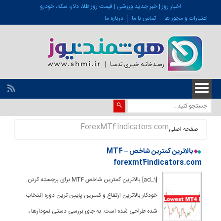
اخبار روز | خبر جدید ورزشی | قیمت روز طلا، دلار، سکه، خودرو
اعتبارات و مجوز ها
تماس با ما
درباره ما
ForexMT4Indicators.com
صفحه اصلی
بالاترین کمترین شاخص MT4 –
forexmt4indicators.com
[ad_1] بالاترین کمترین شاخص MT4 برای برجسته کردن
خودکار بالاترین ارتفاع و کمترین پایین ترین دوره انتخاب
شده طراحی شده است. به جای بررسی دستی نمودارها ،