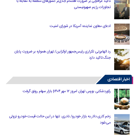
تاکید عراقچی بر ضرورت اهتمام جدی‌تر کشورهای منطقه به مقابله با
تجاوزات رژیم صهیونیستی
ادعای معاون نماینده آمریکا در شورای امنیت
رد اتهام‌زنی تکراری رئیس‌جمهور اوکراین/ تهران همواره بر ضرورت پایان
جنگ تاکید دارد
اخبار اقتصادی
رکوردشکنی بورس تهران امروز ۱۲ مهر ۱۴۰۴| بازار سهام رونق گرفت
زخم کاری دلار به بازار خودرو/ نادری: تنها در این حالت قیمت خودرو نزولی
می‌شود