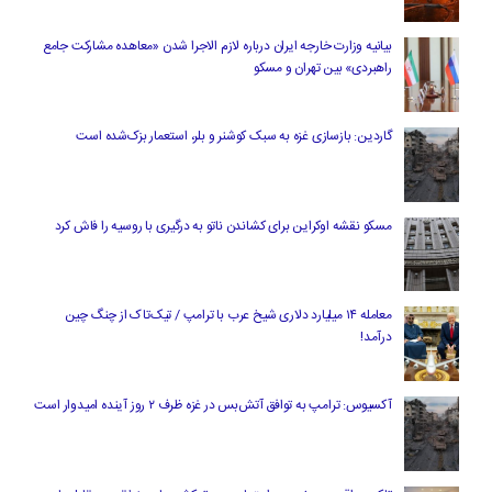
بیانیه وزارت خارجه ایران درباره لازم‌ الاجرا شدن «معاهده مشارکت جامع
راهبردی» بین تهران و مسکو
گاردین: بازسازی غزه به سبک کوشنر و بلر، استعمار بزک‌شده است
مسکو نقشه اوکراین برای کشاندن ناتو به درگیری با روسیه را فاش کرد
معامله ۱۴ میلیارد دلاری شیخ عرب با ترامپ / تیک‌تاک از چنگ چین
درآمد!
آکسیوس: ترامپ به توافق آتش‌بس در غزه ظرف ۲ روز آینده امیدوار است