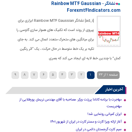
نشانگر Rainbow MT4 Gaussian –
Forexmt4Indicators.com
[ad_1] نشانگر Rainbow MT4 Gaussian ابزاری برای
پیروی از روند است که تکنیک های هموار سازی گاوسی را
برای میانگین های متحرک متعدد اعمال می کند. به جای
تکیه بر یک خط متوسط ​​در حال حرکت ، یک “اثر رنگین
کمان” با چندین خط لایه ای ایجاد می کند که بصری
صفحه 1 از 23
1
2
3
4
5
6
7
8
9
»
...
20
›
10
آخرین اخبار
مهاجرت با برنامه کانادا پرزنت ورکر: مصاحبه با آقای مهندس نریمان پورطلایی از
مهاجریست
ایران کمپانی رونمایی شد!
آغاز ارائه ویزا کارت و مستر کارت در ایران از شهریور ۱۴۰۱
سیم کارت گرجستان دائمی در ایران