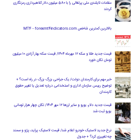
مقامات تایلندی ملی پرتغالی را با 580 میلیون دلار کلاهبرداری رمزنگاری
کردند
بالاترین کمترین شاخص MT4 – forexmt4indicators.com
قیمت جدید طلا و سکه ۱۲ مهرماه ۱۴۰۴/ قیمت سکه بهار آزادی ۱۰ میلیون
تومان تکان خورد
خبر مهم برای کارمندان دولت/ یک جراحی بزرگ بزرگ در راه است؟ +
توضیح رییس سازمان اداری و استخدامی درباره تعدیل یا تغییر حقوق
کارمندان
قیمت جدید دلار، یورو و سایر ارزها ۱۲ مهر ۱۴۰۴/ تکان چهار هزار تومانی
یورو ثبت شد
نرخ جدید لاستیک خودرو اعلام شد/ قیمت لاستیک پراید، پژو و سمند
چه تغییری کرد؟ + جدول