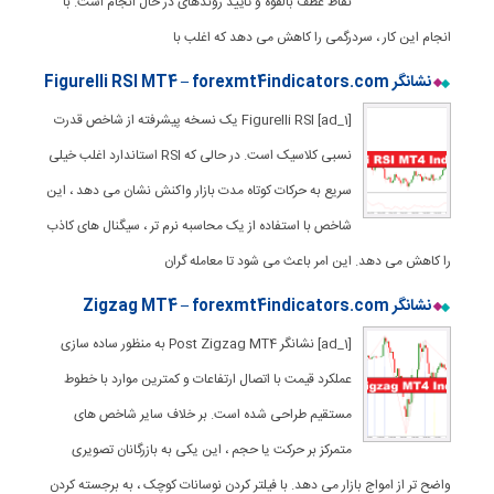
نقاط عطف بالقوه و تأیید روندهای در حال انجام است. با
انجام این کار ، سردرگمی را کاهش می دهد که اغلب با
نشانگر Figurelli RSI MT4 – forexmt4indicators.com
[ad_1] Figurelli RSI یک نسخه پیشرفته از شاخص قدرت
نسبی کلاسیک است. در حالی که RSI استاندارد اغلب خیلی
سریع به حرکات کوتاه مدت بازار واکنش نشان می دهد ، این
شاخص با استفاده از یک محاسبه نرم تر ، سیگنال های کاذب
را کاهش می دهد. این امر باعث می شود تا معامله گران
نشانگر Zigzag MT4 – forexmt4indicators.com
[ad_1] نشانگر Post Zigzag MT4 به منظور ساده سازی
عملکرد قیمت با اتصال ارتفاعات و کمترین موارد با خطوط
مستقیم طراحی شده است. بر خلاف سایر شاخص های
متمرکز بر حرکت یا حجم ، این یکی به بازرگانان تصویری
واضح تر از امواج بازار می دهد. با فیلتر کردن نوسانات کوچک ، به برجسته کردن