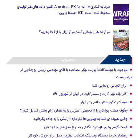
سرمایه گذاری Americas FX News 3 اکتبر: داده های غیر تولیدی
مخلوط شده است. USD عمدتا پایین.
مرغ ۸۰ هزار تومانی آمد/ مرغ ارزان را از کجا بخریم؟
جدید
محبوب
مهاجرت با برنامه کانادا پرزنت ورکر: مصاحبه با آقای مهندس نریمان پورطلایی از
مهاجریست
ایران کمپانی رونمایی شد!
آغاز ارائه ویزا کارت و مستر کارت در ایران از شهریور ۱۴۰۱
سیم کارت گرجستان دائمی در ایران
چگونه مطب پزشکان را از محیطی استرس زا به فضای آرام بخش تبدیل کنیم ؟
وقتی هیوندای شما به بهترین‌ها نیاز دارد؛ آرامش را به جاده برگردانید
قیمت گوشی‌های تازه‌وارد؛ نگاهی به نرخ مدل‌های جدید بازار
راهنمای خرید دستگاه وندینگ: انتخاب بهترین مدل برای فروش خودکار