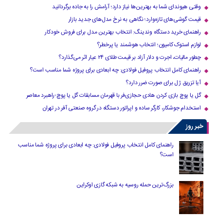
وقتی هیوندای شما به بهترین‌ها نیاز دارد؛ آرامش را به جاده برگردانید
قیمت گوشی‌های تازه‌وارد؛ نگاهی به نرخ مدل‌های جدید بازار
راهنمای خرید دستگاه وندینگ: انتخاب بهترین مدل برای فروش خودکار
لوازم استوک کامیون؛ انتخاب هوشمند یا پرخطر؟
چطور مالیات، اجرت و دلار آزاد بر قیمت طلای ۲۴ عیار اثر می‌گذارد؟
راهنمای کامل انتخاب پروفیل فولادی: چه ابعادی برای پروژه شما مناسب است؟
آیا تزریق ژل برای صورت ضرر دارد​؟
گل یا پوچ بازی کردن هادی حجازی‌فر با قهرمان مسابقات گل یا پوچ-راهبرد معاصر
استخدام جوشکار، کارگر ساده و اپراتور دستگاه در گروه صنعتی آفر در تهران
خبر روز
راهنمای کامل انتخاب پروفیل فولادی: چه ابعادی برای پروژه شما مناسب
است؟
بزرگ‌ترین حمله روسیه به شبکه گازی اوکراین