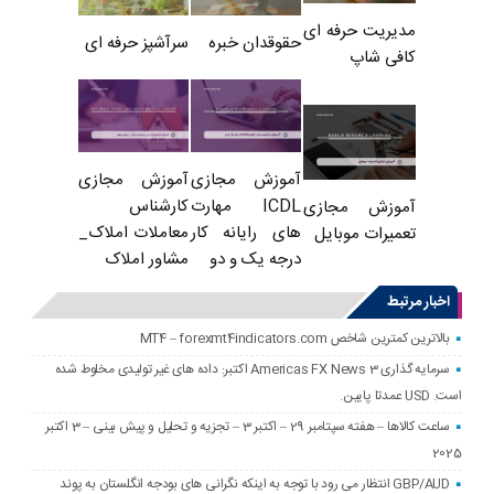
مدیریت حرفه ای
حقوقدان خبره
سرآشپز حرفه ای
کافی شاپ
آموزش مجازی
آموزش مجازی
ICDL مهارت
کارشناس
آموزش مجازی
های رایانه کار
معاملات املاک_
تعمیرات موبایل
درجه یک و دو
مشاور املاک
اخبار مرتبط
بالاترین کمترین شاخص MT4 – forexmt4indicators.com
سرمایه گذاری Americas FX News 3 اکتبر: داده های غیر تولیدی مخلوط شده
است. USD عمدتا پایین.
ساعت کالاها – هفته سپتامبر 29 – اکتبر 3 – تجزیه و تحلیل و پیش بینی – 3 اکتبر
2025
GBP/AUD انتظار می رود با توجه به اینکه نگرانی های بودجه انگلستان به پوند