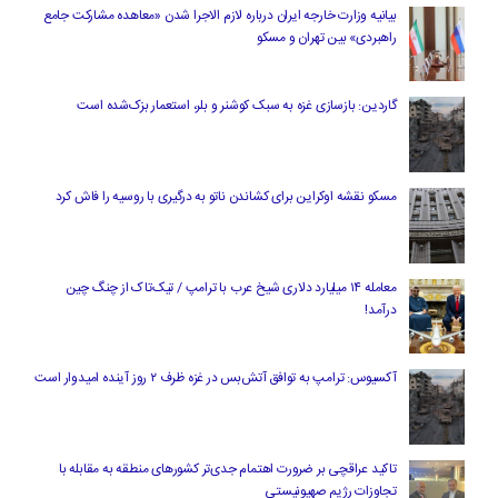
بیانیه وزارت خارجه ایران درباره لازم‌ الاجرا شدن «معاهده مشارکت جامع
راهبردی» بین تهران و مسکو
گاردین: بازسازی غزه به سبک کوشنر و بلر، استعمار بزک‌شده است
مسکو نقشه اوکراین برای کشاندن ناتو به درگیری با روسیه را فاش کرد
معامله ۱۴ میلیارد دلاری شیخ عرب با ترامپ / تیک‌تاک از چنگ چین
درآمد!
آکسیوس: ترامپ به توافق آتش‌بس در غزه ظرف ۲ روز آینده امیدوار است
تاکید عراقچی بر ضرورت اهتمام جدی‌تر کشورهای منطقه به مقابله با
تجاوزات رژیم صهیونیستی