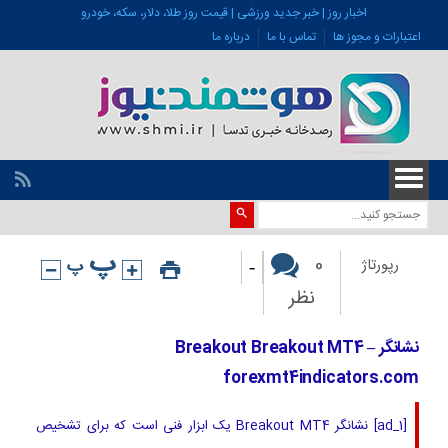
اخبار روز | خبر جدید ورزشی | قیمت روز طلا، دلار، سکه، خودرو
اعتبارات و مجوز ها
تماس با ما
درباره ما
-
0
رپورتاژ
نظر
نشانگر Breakout Breakout MT4 –
forexmt4indicators.com
[ad_1] نشانگر Breakout MT4 یک ابزار فنی است که برای تشخیص