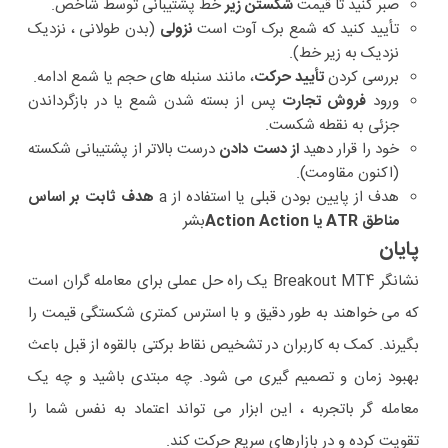
صبر کنید تا قیمت
شکستن زیر
خط پشتیبانی توسط شاخص.
تأیید کنید که شمع برک آوت است
نزولی
(بدن طولانی ، نزدیک
نزدیک به زیر خط).
بررسی کردن
تأیید حرکت
، مانند سنبله های حجم یا شمع ادامه.
ورود
فروش تجارت
پس از بسته شدن شمع یا در بازگرداندن
جزئی به نقطه شکست.
خود را قرار دهید
از دست دادن
درست بالاتر از پشتیبانی شکسته
(اکنون مقاومت).
هدف از پایین بودن قبلی یا استفاده از a
هدف ثابت بر اساس
مناطق ATR یا Action Action
بشر
پایان
نشانگر Breakout MT4 یک راه حل عملی برای معامله گران است
که می خواهند به طور دقیق و با استرس کمتری شکستگی قیمت را
بگیرند. کمک به کاربران در تشخیص نقاط برکتی بالقوه از قبل باعث
بهبود زمان و تصمیم گیری می شود. چه مبتدی باشید و چه یک
معامله گر باتجربه ، این ابزار می تواند اعتماد به نفس شما را
تقویت کرده و در بازارهای سریع حرکت کند.