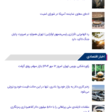
ادعای معاون نماینده آمریکا در شورای امنیت
رد اتهام‌زنی تکراری رئیس‌جمهور اوکراین/ تهران همواره بر ضرورت پایان
جنگ تاکید دارد
اخبار اقتصادی
رکوردشکنی بورس تهران امروز ۱۲ مهر ۱۴۰۴| بازار سهام رونق گرفت
زخم کاری دلار به بازار خودرو/ نادری: تنها در این حالت قیمت خودرو نزولی
می‌شود
مقامات تایلندی ملی پرتغالی را با 580 میلیون دلار کلاهبرداری رمزنگاری