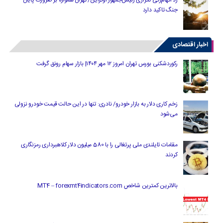
جنگ تاکید دارد
اخبار اقتصادی
رکوردشکنی بورس تهران امروز ۱۲ مهر ۱۴۰۴| بازار سهام رونق گرفت
زخم کاری دلار به بازار خودرو/ نادری: تنها در این حالت قیمت خودرو نزولی
می‌شود
مقامات تایلندی ملی پرتغالی را با 580 میلیون دلار کلاهبرداری رمزنگاری
کردند
بالاترین کمترین شاخص MT4 – forexmt4indicators.com