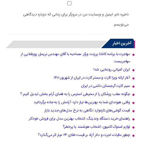
ذخیره نام، ایمیل و وبسایت من در مرورگر برای زمانی که دوباره دیدگاهی
می‌نویسم.
آخرین اخبار
مهاجرت با برنامه کانادا پرزنت ورکر: مصاحبه با آقای مهندس نریمان پورطلایی از
مهاجریست
ایران کمپانی رونمایی شد!
آغاز ارائه ویزا کارت و مستر کارت در ایران از شهریور ۱۴۰۱
سیم کارت گرجستان دائمی در ایران
چگونه مطب پزشکان را از محیطی استرس زا به فضای آرام بخش تبدیل کنیم ؟
وقتی هیوندای شما به بهترین‌ها نیاز دارد؛ آرامش را به جاده برگردانید
قیمت گوشی‌های تازه‌وارد؛ نگاهی به نرخ مدل‌های جدید بازار
راهنمای خرید دستگاه وندینگ: انتخاب بهترین مدل برای فروش خودکار
لوازم استوک کامیون؛ انتخاب هوشمند یا پرخطر؟
چطور مالیات، اجرت و دلار آزاد بر قیمت طلای ۲۴ عیار اثر می‌گذارد؟