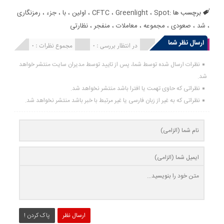
برچسب ها :
Spot
،
Greenlight
،
CFTC
،
اولین
،
با
،
جزء
،
رمزنگاری
،
شد
،
صعودی
،
مجموعه
،
معاملات
،
منفجر
،
نظارتی
ارسال نظر شما
انتشار یافته : 0
در انتظار بررسی : 0
مجموع نظرات : 0
نظرات ارسال شده توسط شما، پس از تایید توسط مدیران سایت منتشر خواهد
شد.
نظراتی که حاوی تهمت یا افترا باشد منتشر نخواهد شد.
نظراتی که به غیر از زبان فارسی یا غیر مرتبط با خبر باشد منتشر نخواهد شد.
ارسال نظر
پاک کردن !