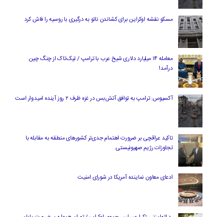
مسکو نقشه اوکراین برای کشاندن ناتو به درگیری با روسیه را فاش کرد
معامله ۱۴ میلیارد دلاری شیخ عرب با ترامپ / تیک‌تاک از چنگ چین
درآمد!
آکسیوس: ترامپ به توافق آتش‌بس در غزه ظرف ۲ روز آینده امیدوار است
تاکید عراقچی بر ضرورت اهتمام جدی‌تر کشورهای منطقه به مقابله با
تجاوزات رژیم صهیونیستی
ادعای معاون نماینده آمریکا در شورای امنیت
رد اتهام‌زنی تکراری رئیس‌جمهور اوکراین/ تهران همواره بر ضرورت پایان