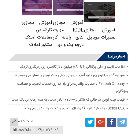
آموزش مجازی
آموزش مجازی
ICDL مهارت
کارشناس
آموزش مجازی
های رایانه کار
معاملات املاک_
تعمیرات موبایل
درجه یک و دو
مشاور املاک
اخبار مرتبط
مقامات تایلندی ملی پرتغالی را با 580 میلیون دلار کلاهبرداری رمزنگاری کردند
سرمایه گذار میلیاردر ری دالیو آسیب پذیری اصلی بیت کوین را نشان می دهد: کد
Fintech Onepay با حمایت والمارت برای راه اندازی خدمات تجارت و حضانت
رمزنگاری
قیمت بیت کوین در حالی که بالاتر از 122،000 دلار است ، به همه زمانه نزدیک است
Scroll USX ، یک نئودولار با قدرت ZK را برای پرداخت راه اندازی می کند
لینک کوتاه