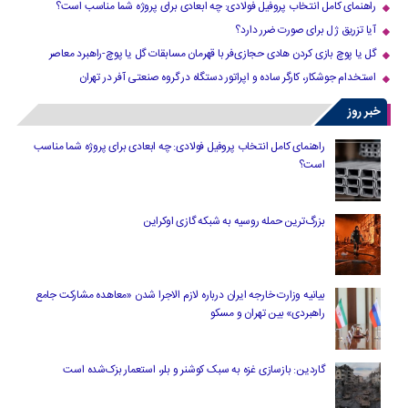
راهنمای کامل انتخاب پروفیل فولادی: چه ابعادی برای پروژه شما مناسب است؟
آیا تزریق ژل برای صورت ضرر دارد​؟
گل یا پوچ بازی کردن هادی حجازی‌فر با قهرمان مسابقات گل یا پوچ-راهبرد معاصر
استخدام جوشکار، کارگر ساده و اپراتور دستگاه در گروه صنعتی آفر در تهران
خبر روز
راهنمای کامل انتخاب پروفیل فولادی: چه ابعادی برای پروژه شما مناسب
است؟
بزرگ‌ترین حمله روسیه به شبکه گازی اوکراین
بیانیه وزارت خارجه ایران درباره لازم‌ الاجرا شدن «معاهده مشارکت جامع
راهبردی» بین تهران و مسکو
گاردین: بازسازی غزه به سبک کوشنر و بلر، استعمار بزک‌شده است