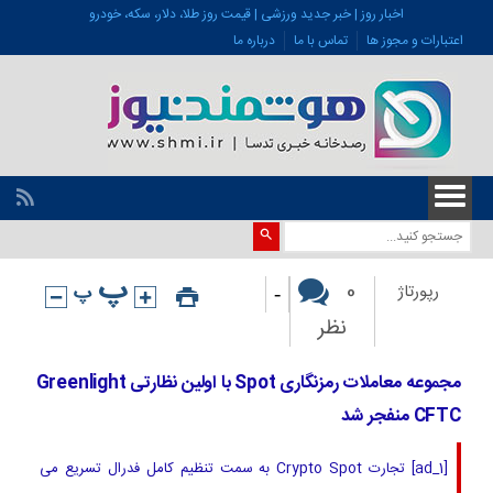
اخبار روز | خبر جدید ورزشی | قیمت روز طلا، دلار، سکه، خودرو
اعتبارات و مجوز ها
تماس با ما
درباره ما
-
0
رپورتاژ
نظر
مجموعه معاملات رمزنگاری Spot با اولین نظارتی Greenlight
CFTC منفجر شد
[ad_1] تجارت Crypto Spot به سمت تنظیم کامل فدرال تسریع می