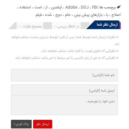
برچسب ها :
FBI
،
DOJ
،
Adobe
،
اپشتین
،
از
،
است
،
استفاده
،
اصلاح
،
با
،
بازارهای پیش بینی
،
خام
،
دوج
،
شده
،
فیلم
ارسال نظر شما
انتشار یافته : 0
در انتظار بررسی : 0
مجموع نظرات : 0
نظرات ارسال شده توسط شما، پس از تایید توسط مدیران سایت منتشر خواهد
شد.
نظراتی که حاوی تهمت یا افترا باشد منتشر نخواهد شد.
نظراتی که به غیر از زبان فارسی یا غیر مرتبط با خبر باشد منتشر نخواهد شد.
ارسال نظر
پاک کردن !