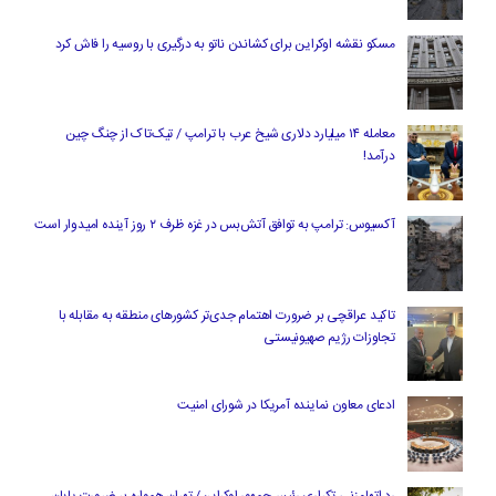
مسکو نقشه اوکراین برای کشاندن ناتو به درگیری با روسیه را فاش کرد
معامله ۱۴ میلیارد دلاری شیخ عرب با ترامپ / تیک‌تاک از چنگ چین
درآمد!
آکسیوس: ترامپ به توافق آتش‌بس در غزه ظرف ۲ روز آینده امیدوار است
تاکید عراقچی بر ضرورت اهتمام جدی‌تر کشورهای منطقه به مقابله با
تجاوزات رژیم صهیونیستی
ادعای معاون نماینده آمریکا در شورای امنیت
رد اتهام‌زنی تکراری رئیس‌جمهور اوکراین/ تهران همواره بر ضرورت پایان