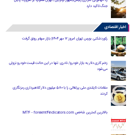
جنگ تاکید دارد
اخبار اقتصادی
رکوردشکنی بورس تهران امروز ۱۲ مهر ۱۴۰۴| بازار سهام رونق گرفت
زخم کاری دلار به بازار خودرو/ نادری: تنها در این حالت قیمت خودرو نزولی
می‌شود
مقامات تایلندی ملی پرتغالی را با 580 میلیون دلار کلاهبرداری رمزنگاری
کردند
بالاترین کمترین شاخص MT4 – forexmt4indicators.com