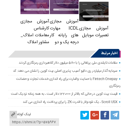
آموزش مجازی
آموزش مجازی
ICDL مهارت
کارشناس
آموزش مجازی
های رایانه کار
معاملات املاک_
تعمیرات موبایل
درجه یک و دو
مشاور املاک
اخبار مرتبط
مقامات تایلندی ملی پرتغالی را با 580 میلیون دلار کلاهبرداری رمزنگاری کردند
سرمایه گذار میلیاردر ری دالیو آسیب پذیری اصلی بیت کوین را نشان می دهد: کد
Fintech Onepay با حمایت والمارت برای راه اندازی خدمات تجارت و حضانت
رمزنگاری
قیمت بیت کوین در حالی که بالاتر از 122،000 دلار است ، به همه زمانه نزدیک است
Scroll USX ، یک نئودولار با قدرت ZK را برای پرداخت راه اندازی می کند
لینک کوتاه