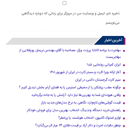
ذخیره نام، ایمیل و وبسایت من در مرورگر برای زمانی که دوباره دیدگاهی
می‌نویسم.
آخرین اخبار
مهاجرت با برنامه کانادا پرزنت ورکر: مصاحبه با آقای مهندس نریمان پورطلایی از
مهاجریست
ایران کمپانی رونمایی شد!
آغاز ارائه ویزا کارت و مستر کارت در ایران از شهریور ۱۴۰۱
سیم کارت گرجستان دائمی در ایران
چگونه مطب پزشکان را از محیطی استرس زا به فضای آرام بخش تبدیل کنیم ؟
وقتی هیوندای شما به بهترین‌ها نیاز دارد؛ آرامش را به جاده برگردانید
قیمت گوشی‌های تازه‌وارد؛ نگاهی به نرخ مدل‌های جدید بازار
راهنمای خرید دستگاه وندینگ: انتخاب بهترین مدل برای فروش خودکار
لوازم استوک کامیون؛ انتخاب هوشمند یا پرخطر؟
چطور مالیات، اجرت و دلار آزاد بر قیمت طلای ۲۴ عیار اثر می‌گذارد؟