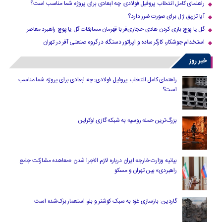
راهنمای کامل انتخاب پروفیل فولادی: چه ابعادی برای پروژه شما مناسب است؟
آیا تزریق ژل برای صورت ضرر دارد​؟
گل یا پوچ بازی کردن هادی حجازی‌فر با قهرمان مسابقات گل یا پوچ-راهبرد معاصر
استخدام جوشکار، کارگر ساده و اپراتور دستگاه در گروه صنعتی آفر در تهران
خبر روز
راهنمای کامل انتخاب پروفیل فولادی: چه ابعادی برای پروژه شما مناسب
است؟
بزرگ‌ترین حمله روسیه به شبکه گازی اوکراین
بیانیه وزارت خارجه ایران درباره لازم‌ الاجرا شدن «معاهده مشارکت جامع
راهبردی» بین تهران و مسکو
گاردین: بازسازی غزه به سبک کوشنر و بلر، استعمار بزک‌شده است