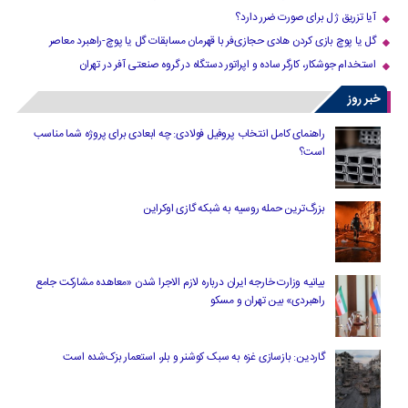
آیا تزریق ژل برای صورت ضرر دارد​؟
گل یا پوچ بازی کردن هادی حجازی‌فر با قهرمان مسابقات گل یا پوچ-راهبرد معاصر
استخدام جوشکار، کارگر ساده و اپراتور دستگاه در گروه صنعتی آفر در تهران
خبر روز
راهنمای کامل انتخاب پروفیل فولادی: چه ابعادی برای پروژه شما مناسب
است؟
بزرگ‌ترین حمله روسیه به شبکه گازی اوکراین
بیانیه وزارت خارجه ایران درباره لازم‌ الاجرا شدن «معاهده مشارکت جامع
راهبردی» بین تهران و مسکو
گاردین: بازسازی غزه به سبک کوشنر و بلر، استعمار بزک‌شده است