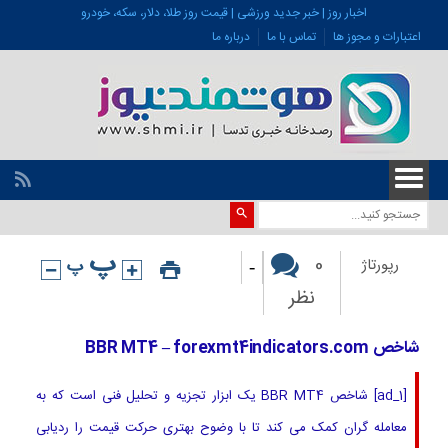
اخبار روز | خبر جدید ورزشی | قیمت روز طلا، دلار، سکه، خودرو
اعتبارات و مجوز ها
تماس با ما
درباره ما
-
0
رپورتاژ
نظر
شاخص BBR MT4 – forexmt4indicators.com
[ad_1] شاخص BBR MT4 یک ابزار تجزیه و تحلیل فنی است که به
معامله گران کمک می کند تا با وضوح بهتری حرکت قیمت را ردیابی