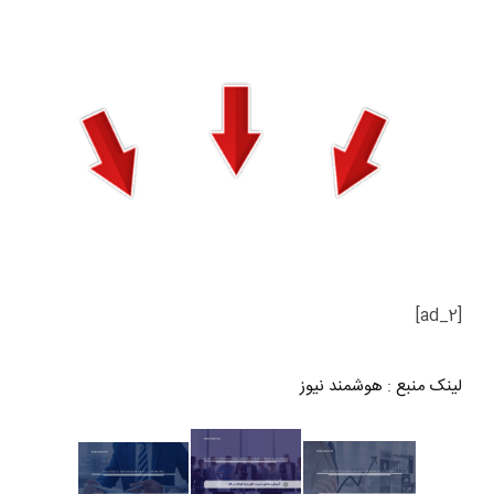
[ad_2]
لینک منبع
:
هوشمند نیوز