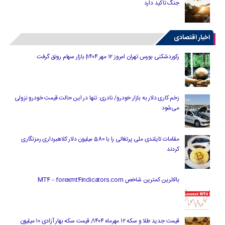
جنگ تاکید دارد
اخبار اقتصادی
رکوردشکنی بورس تهران امروز ۱۲ مهر ۱۴۰۴| بازار سهام رونق گرفت
زخم کاری دلار به بازار خودرو/ نادری: تنها در این حالت قیمت خودرو نزولی
می‌شود
مقامات تایلندی ملی پرتغالی را با 580 میلیون دلار کلاهبرداری رمزنگاری
کردند
بالاترین کمترین شاخص MT4 – forexmt4indicators.com
قیمت جدید طلا و سکه ۱۲ مهرماه ۱۴۰۴/ قیمت سکه بهار آزادی ۱۰ میلیون