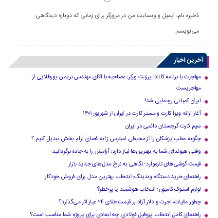
ذخیره نام، ایمیل و وبسایت من در مرورگر برای زمانی که دوباره دیدگاهی
می‌نویسم.
آخرین اخبار
مهاجرت با برنامه کانادا پرزنت ورکر: مصاحبه با آقای مهندس نریمان پورطلایی از
مهاجریست
ایران کمپانی رونمایی شد!
آغاز ارائه ویزا کارت و مستر کارت در ایران از شهریور ۱۴۰۱
سیم کارت گرجستان دائمی در ایران
چگونه مطب پزشکان را از محیطی استرس زا به فضای آرام بخش تبدیل کنیم ؟
وقتی هیوندای شما به بهترین‌ها نیاز دارد؛ آرامش را به جاده برگردانید
قیمت گوشی‌های تازه‌وارد؛ نگاهی به نرخ مدل‌های جدید بازار
راهنمای خرید دستگاه وندینگ: انتخاب بهترین مدل برای فروش خودکار
لوازم استوک کامیون؛ انتخاب هوشمند یا پرخطر؟
چطور مالیات، اجرت و دلار آزاد بر قیمت طلای ۲۴ عیار اثر می‌گذارد؟
راهنمای کامل انتخاب پروفیل فولادی: چه ابعادی برای پروژه شما مناسب است؟