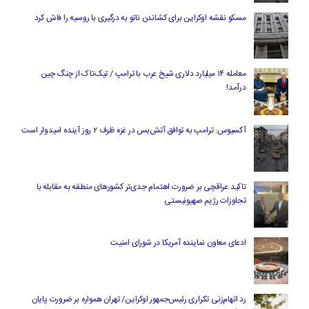
مسکو نقشه اوکراین برای کشاندن ناتو به درگیری با روسیه را فاش کرد
معامله ۱۴ میلیارد دلاری شیخ عرب با ترامپ / تیک‌تاک از چنگ چین
درآمد!
آکسیوس: ترامپ به توافق آتش‌بس در غزه ظرف ۲ روز آینده امیدوار است
تاکید عراقچی بر ضرورت اهتمام جدی‌تر کشورهای منطقه به مقابله با
تجاوزات رژیم صهیونیستی
ادعای معاون نماینده آمریکا در شورای امنیت
رد اتهام‌زنی تکراری رئیس‌جمهور اوکراین/ تهران همواره بر ضرورت پایان