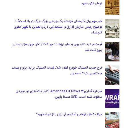
تومان تکان خورد
خبر مهم برای کارمندان دولت/ یک جراحی بزرگ بزرگ در راه است؟ +
توضیح رییس سازمان اداری و استخدامی درباره تعدیل یا تغییر حقوق
کارمندان
قیمت جدید دلار، یورو و سایر ارزها ۱۲ مهر ۱۴۰۴/ تکان چهار هزار تومانی
یورو ثبت شد
نرخ جدید لاستیک خودرو اعلام شد/ قیمت لاستیک پراید، پژو و سمند
چه تغییری کرد؟ + جدول
سرمایه گذاری Americas FX News 3 اکتبر: داده های غیر تولیدی
مخلوط شده است. USD عمدتا پایین.
مرغ ۸۰ هزار تومانی آمد/ مرغ ارزان را از کجا بخریم؟