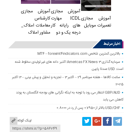
آموزش مجازی
آموزش مجازی
ICDL مهارت
کارشناس
آموزش مجازی
های رایانه کار
معاملات املاک_
تعمیرات موبایل
درجه یک و دو
مشاور املاک
اخبار مرتبط
بالاترین کمترین شاخص MT4 – forexmt4indicators.com
سرمایه گذاری Americas FX News 3 اکتبر: داده های غیر تولیدی مخلوط شده
است. USD عمدتا پایین.
ساعت کالاها – هفته سپتامبر 29 – اکتبر 3 – تجزیه و تحلیل و پیش بینی – 3 اکتبر
2025
GBP/AUD انتظار می رود با توجه به اینکه نگرانی های بودجه انگلستان به پوند
کاهش می یابد
USD/CHF بالاتر از 0.7950 پس از رد در 0.8000
لینک کوتاه