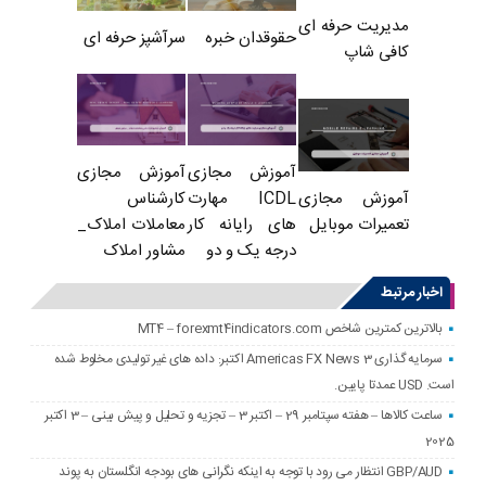
مدیریت حرفه ای
حقوقدان خبره
سرآشپز حرفه ای
کافی شاپ
آموزش مجازی
آموزش مجازی
ICDL مهارت
کارشناس
آموزش مجازی
های رایانه کار
معاملات املاک_
تعمیرات موبایل
درجه یک و دو
مشاور املاک
اخبار مرتبط
بالاترین کمترین شاخص MT4 – forexmt4indicators.com
سرمایه گذاری Americas FX News 3 اکتبر: داده های غیر تولیدی مخلوط شده
است. USD عمدتا پایین.
ساعت کالاها – هفته سپتامبر 29 – اکتبر 3 – تجزیه و تحلیل و پیش بینی – 3 اکتبر
2025
GBP/AUD انتظار می رود با توجه به اینکه نگرانی های بودجه انگلستان به پوند