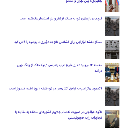
راهبردی» بین تهران و مسکو
گاردین: بازسازی غزه به سبک کوشنر و بلر، استعمار بزک‌شده است
مسکو نقشه اوکراین برای کشاندن ناتو به درگیری با روسیه را فاش کرد
معامله ۱۴ میلیارد دلاری شیخ عرب با ترامپ / تیک‌تاک از چنگ چین
درآمد!
آکسیوس: ترامپ به توافق آتش‌بس در غزه ظرف ۲ روز آینده امیدوار است
تاکید عراقچی بر ضرورت اهتمام جدی‌تر کشورهای منطقه به مقابله با
تجاوزات رژیم صهیونیستی