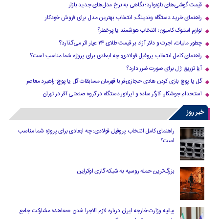
قیمت گوشی‌های تازه‌وارد؛ نگاهی به نرخ مدل‌های جدید بازار
راهنمای خرید دستگاه وندینگ: انتخاب بهترین مدل برای فروش خودکار
لوازم استوک کامیون؛ انتخاب هوشمند یا پرخطر؟
چطور مالیات، اجرت و دلار آزاد بر قیمت طلای ۲۴ عیار اثر می‌گذارد؟
راهنمای کامل انتخاب پروفیل فولادی: چه ابعادی برای پروژه شما مناسب است؟
آیا تزریق ژل برای صورت ضرر دارد​؟
گل یا پوچ بازی کردن هادی حجازی‌فر با قهرمان مسابقات گل یا پوچ-راهبرد معاصر
استخدام جوشکار، کارگر ساده و اپراتور دستگاه در گروه صنعتی آفر در تهران
خبر روز
راهنمای کامل انتخاب پروفیل فولادی: چه ابعادی برای پروژه شما مناسب
است؟
بزرگ‌ترین حمله روسیه به شبکه گازی اوکراین
بیانیه وزارت خارجه ایران درباره لازم‌ الاجرا شدن «معاهده مشارکت جامع