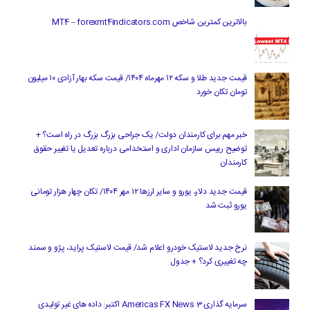
بالاترین کمترین شاخص MT4 – forexmt4indicators.com
قیمت جدید طلا و سکه ۱۲ مهرماه ۱۴۰۴/ قیمت سکه بهار آزادی ۱۰ میلیون
تومان تکان خورد
خبر مهم برای کارمندان دولت/ یک جراحی بزرگ بزرگ در راه است؟ +
توضیح رییس سازمان اداری و استخدامی درباره تعدیل یا تغییر حقوق
کارمندان
قیمت جدید دلار، یورو و سایر ارزها ۱۲ مهر ۱۴۰۴/ تکان چهار هزار تومانی
یورو ثبت شد
نرخ جدید لاستیک خودرو اعلام شد/ قیمت لاستیک پراید، پژو و سمند
چه تغییری کرد؟ + جدول
سرمایه گذاری Americas FX News 3 اکتبر: داده های غیر تولیدی