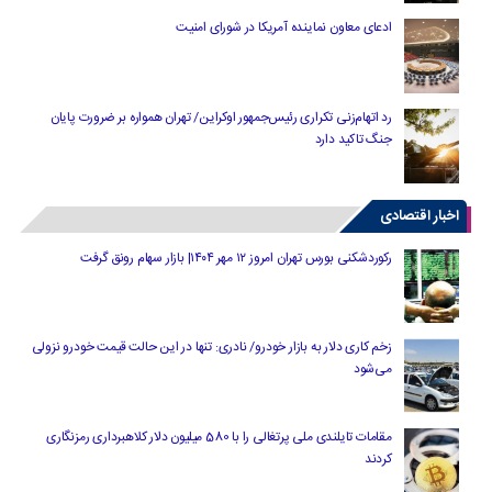
ادعای معاون نماینده آمریکا در شورای امنیت
رد اتهام‌زنی تکراری رئیس‌جمهور اوکراین/ تهران همواره بر ضرورت پایان
جنگ تاکید دارد
اخبار اقتصادی
رکوردشکنی بورس تهران امروز ۱۲ مهر ۱۴۰۴| بازار سهام رونق گرفت
زخم کاری دلار به بازار خودرو/ نادری: تنها در این حالت قیمت خودرو نزولی
می‌شود
مقامات تایلندی ملی پرتغالی را با 580 میلیون دلار کلاهبرداری رمزنگاری
کردند