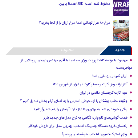
مخلوط شده است. USD عمدتا پایین.
مرغ ۸۰ هزار تومانی آمد/ مرغ ارزان را از کجا بخریم؟
جدید
محبوب
مهاجرت با برنامه کانادا پرزنت ورکر: مصاحبه با آقای مهندس نریمان پورطلایی از
مهاجریست
ایران کمپانی رونمایی شد!
آغاز ارائه ویزا کارت و مستر کارت در ایران از شهریور ۱۴۰۱
سیم کارت گرجستان دائمی در ایران
چگونه مطب پزشکان را از محیطی استرس زا به فضای آرام بخش تبدیل کنیم ؟
وقتی هیوندای شما به بهترین‌ها نیاز دارد؛ آرامش را به جاده برگردانید
قیمت گوشی‌های تازه‌وارد؛ نگاهی به نرخ مدل‌های جدید بازار
راهنمای خرید دستگاه وندینگ: انتخاب بهترین مدل برای فروش خودکار
لوازم استوک کامیون؛ انتخاب هوشمند یا پرخطر؟