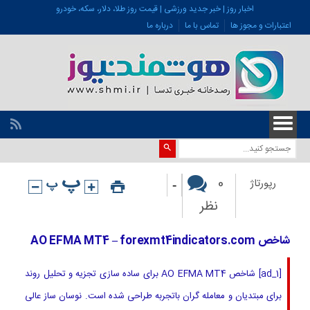
اخبار روز | خبر جدید ورزشی | قیمت روز طلا، دلار، سکه، خودرو
اعتبارات و مجوز ها
تماس با ما
درباره ما
-
0
رپورتاژ
نظر
شاخص AO EFMA MT4 – forexmt4indicators.com
[ad_1] شاخص AO EFMA MT4 برای ساده سازی تجزیه و تحلیل روند
برای مبتدیان و معامله گران باتجربه طراحی شده است. نوسان ساز عالی