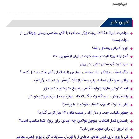
می‌نویسم.
آخرین اخبار
مهاجرت با برنامه کانادا پرزنت ورکر: مصاحبه با آقای مهندس نریمان پورطلایی از
مهاجریست
ایران کمپانی رونمایی شد!
آغاز ارائه ویزا کارت و مستر کارت در ایران از شهریور ۱۴۰۱
سیم کارت گرجستان دائمی در ایران
چگونه مطب پزشکان را از محیطی استرس زا به فضای آرام بخش تبدیل کنیم ؟
وقتی هیوندای شما به بهترین‌ها نیاز دارد؛ آرامش را به جاده برگردانید
قیمت گوشی‌های تازه‌وارد؛ نگاهی به نرخ مدل‌های جدید بازار
راهنمای خرید دستگاه وندینگ: انتخاب بهترین مدل برای فروش خودکار
لوازم استوک کامیون؛ انتخاب هوشمند یا پرخطر؟
چطور مالیات، اجرت و دلار آزاد بر قیمت طلای ۲۴ عیار اثر می‌گذارد؟
راهنمای کامل انتخاب پروفیل فولادی: چه ابعادی برای پروژه شما مناسب است؟
آیا تزریق ژل برای صورت ضرر دارد​؟
گل یا پوچ بازی کردن هادی حجازی‌فر با قهرمان مسابقات گل یا پوچ-راهبرد معاصر