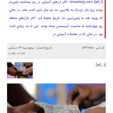
[ad_1] Investing.com– اکثر ارزهای آسیایی در روز پنجشنبه پایین‌تر
بودند زیرا دلار نزدیک به بالاترین حد دو سال اخیر ثابت ماند، در حالی
که روپیه هند به پایین‌ترین حد تاریخ سقوط کرد. اکثر بازارهای منطقه
روز چهارشنبه به مناسبت کریسمس بسته بودند. این تا حد زیادی ثابت
بود، در حالی که در معاملات آسیایی در
کد خبر : 536785
تاریخ انتشار : پنج‌شنبه 26 دسامبر
2024 - 10:46
[ad_1]