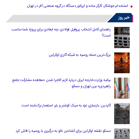
استخدام جوشکار، کارگر ساده و اپراتور دستگاه در گروه صنعتی آفر در تهران
خبر روز
راهنمای کامل انتخاب پروفیل فولادی: چه ابعادی برای پروژه شما مناسب
است؟
بزرگ‌ترین حمله روسیه به شبکه گازی اوکراین
بیانیه وزارت خارجه ایران درباره لازم‌ الاجرا شدن «معاهده مشارکت جامع
راهبردی» بین تهران و مسکو
گاردین: بازسازی غزه به سبک کوشنر و بلر، استعمار بزک‌شده است
مسکو نقشه اوکراین برای کشاندن ناتو به درگیری با روسیه را فاش کرد