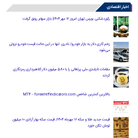
اخبار اقتصادی
رکوردشکنی بورس تهران امروز ۱۲ مهر ۱۴۰۴| بازار سهام رونق گرفت
زخم کاری دلار به بازار خودرو/ نادری: تنها در این حالت قیمت خودرو نزولی
می‌شود
مقامات تایلندی ملی پرتغالی را با 580 میلیون دلار کلاهبرداری رمزنگاری
کردند
بالاترین کمترین شاخص MT4 – forexmt4indicators.com
قیمت جدید طلا و سکه ۱۲ مهرماه ۱۴۰۴/ قیمت سکه بهار آزادی ۱۰ میلیون
تومان تکان خورد