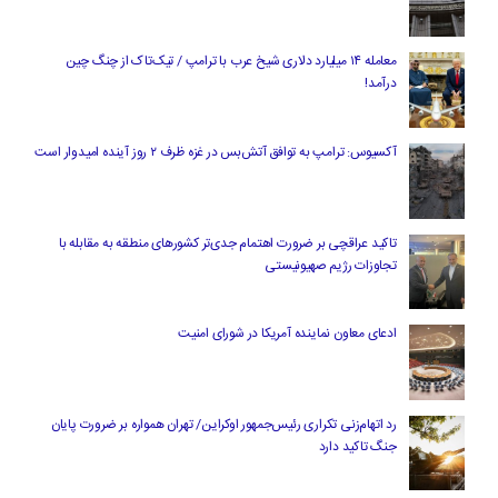
معامله ۱۴ میلیارد دلاری شیخ عرب با ترامپ / تیک‌تاک از چنگ چین
درآمد!
آکسیوس: ترامپ به توافق آتش‌بس در غزه ظرف ۲ روز آینده امیدوار است
تاکید عراقچی بر ضرورت اهتمام جدی‌تر کشورهای منطقه به مقابله با
تجاوزات رژیم صهیونیستی
ادعای معاون نماینده آمریکا در شورای امنیت
رد اتهام‌زنی تکراری رئیس‌جمهور اوکراین/ تهران همواره بر ضرورت پایان
جنگ تاکید دارد