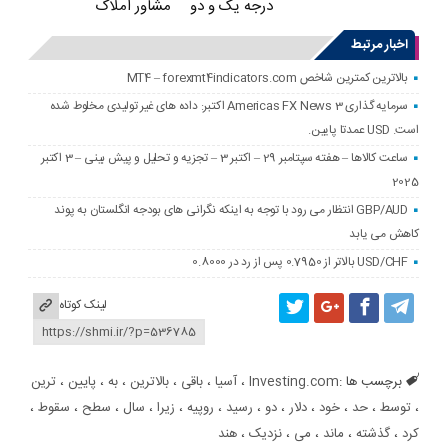
درجه یک و دو
مشاور املاک
اخبار مرتبط
بالاترین کمترین شاخص MT4 – forexmt4indicators.com
سرمایه گذاری Americas FX News 3 اکتبر: داده های غیر تولیدی مخلوط شده
است. USD عمدتا پایین.
ساعت کالاها – هفته سپتامبر 29 – اکتبر 3 – تجزیه و تحلیل و پیش بینی – 3 اکتبر
2025
GBP/AUD انتظار می رود با توجه به اینکه نگرانی های بودجه انگلستان به پوند
کاهش می یابد
USD/CHF بالاتر از 0.7950 پس از رد در 0.8000
لینک کوتاه
برچسب ها :
Investing.com
،
آسیا
،
باقی
،
بالاترین
،
به
،
پایین
،
ترین
،
توسط
،
حد
،
خود
،
دلار
،
دو
،
رسید
،
روپیه
،
زیرا
،
سال
،
سطح
،
سقوط
،
کرد
،
گذشته
،
ماند
،
می
،
نزدیک
،
هند