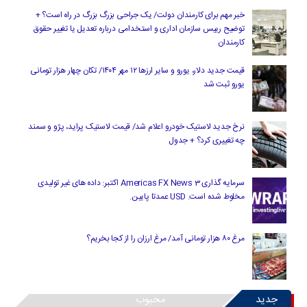
خبر مهم برای کارمندان دولت/ یک جراحی بزرگ بزرگ در راه است؟ +
توضیح رییس سازمان اداری و استخدامی درباره تعدیل یا تغییر حقوق
کارمندان
قیمت جدید دلار، یورو و سایر ارزها ۱۲ مهر ۱۴۰۴/ تکان چهار هزار تومانی
یورو ثبت شد
نرخ جدید لاستیک خودرو اعلام شد/ قیمت لاستیک پراید، پژو و سمند
چه تغییری کرد؟ + جدول
سرمایه گذاری Americas FX News 3 اکتبر: داده های غیر تولیدی
مخلوط شده است. USD عمدتا پایین.
مرغ ۸۰ هزار تومانی آمد/ مرغ ارزان را از کجا بخریم؟
جدید
محبوب