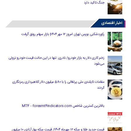
جنگ تاکید دارد
اخبار اقتصادی
رکوردشکنی بورس تهران امروز ۱۲ مهر ۱۴۰۴| بازار سهام رونق گرفت
زخم کاری دلار به بازار خودرو/ نادری: تنها در این حالت قیمت خودرو نزولی
می‌شود
مقامات تایلندی ملی پرتغالی را با 580 میلیون دلار کلاهبرداری رمزنگاری
کردند
بالاترین کمترین شاخص MT4 – forexmt4indicators.com
قیمت جدید طلا و سکه ۱۲ مهرماه ۱۴۰۴/ قیمت سکه بهار آزادی ۱۰ میلیون