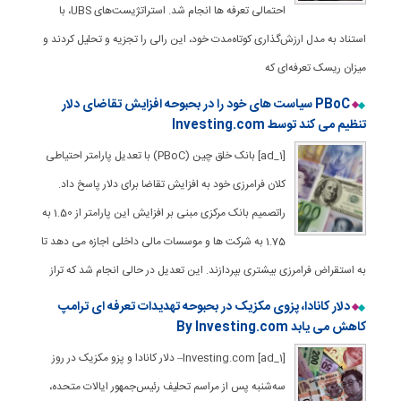
احتمالی تعرفه ها انجام شد. استراتژیست‌های UBS، با
استناد به مدل ارزش‌گذاری کوتاه‌مدت خود، این رالی را تجزیه و تحلیل کردند و
میزان ریسک تعرفه‌ای که
PBoC سیاست های خود را در بحبوحه افزایش تقاضای دلار
تنظیم می کند توسط Investing.com
[ad_1] بانک خلق چین (PBoC) با تعدیل پارامتر احتیاطی
کلان فرامرزی خود به افزایش تقاضا برای دلار پاسخ داد.
راتصمیم بانک مرکزی مبنی بر افزایش این پارامتر از 1.50 به
1.75 به شرکت ها و موسسات مالی داخلی اجازه می دهد تا
به استقراض فرامرزی بیشتری بپردازند. این تعدیل در حالی انجام شد که تراز
دلار کانادا، پزوی مکزیک در بحبوحه تهدیدات تعرفه ای ترامپ
کاهش می یابد By Investing.com
[ad_1] Investing.com– دلار کانادا و پزو مکزیک در روز
سه‌شنبه پس از مراسم تحلیف رئیس‌جمهور ایالات متحده،