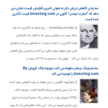
زمان کاهش ارزش دلار به عنوان آخرین افزایش قیمت نشان می
دهد که “تجارت ترامپ” اکنون در Investing.com قیمت گذاری
شده است
[ad_1] Investing.com — روز جمعه به بالاترین حد چند
ساله رسید و به سطحی رسید که به گفته یک کارشناس
قیمت گذاری در “تجارت ترامپ” را مشخص می کند و فضای
کمی برای صعود بیشتر باقی می گذارد و فرصتی برای کاهش
ارزش دلار ایجاد می کند. . جهش 0.5 درصدی به 109.67 رسید و
استرلینگ بیشتر سقوط می کند، دویچه بانک فروش By
Investing.com را توصیه می کند
[ad_1] پوند انگلیس در این هفته به روند کاهشی خود ادامه
داد و از مسیر بازدهی بریتانیا فاصله گرفت. دویچه بانک
(ETR:) فروش پوند را بر اساس یک مبنای گسترده و دارای
وزن تجاری توصیه می کند. این بانک خاطرنشان کرد که پوند