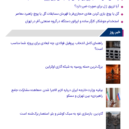
آیا تزریق ژل برای صورت ضرر دارد​؟
گل یا پوچ بازی کردن هادی حجازی‌فر با قهرمان مسابقات گل یا پوچ-راهبرد معاصر
استخدام جوشکار، کارگر ساده و اپراتور دستگاه در گروه صنعتی آفر در تهران
خبر روز
راهنمای کامل انتخاب پروفیل فولادی: چه ابعادی برای پروژه شما مناسب
است؟
بزرگ‌ترین حمله روسیه به شبکه گازی اوکراین
بیانیه وزارت خارجه ایران درباره لازم‌ الاجرا شدن «معاهده مشارکت جامع
راهبردی» بین تهران و مسکو
گاردین: بازسازی غزه به سبک کوشنر و بلر، استعمار بزک‌شده است