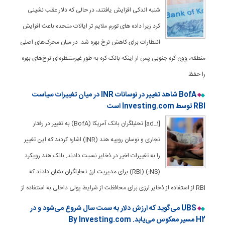
شنبه اندکی افزایش یافتند، در حالی که دلار عقب نشینی
کرد زیرا داده های تورم ملایم تر ایالات متحده باعث افزایش
انتظارات برای کاهش نرخ بهره شد. در میان محرک‌های اصلی
منطقه، وون کره جنوبی پس از اینکه بانک کره به طور غیرمنتظره‌ای نرخ‌های بهره
را حفظ
BofA شاهد تغییر در نوسانات INR در میان تغییرات سیاست
RBI توسط Investing.com است
[ad_1] تحلیلگران بانک آمریکا (BofA) به تغییر در رفتار
تجاری و نوسان روپیه هند (INR) اشاره کردند که این تغییر
را به تغییرات اخیر در ذخایر نسبت دادند. بانک هند رویکرد
(NS:) (RBI) برای مدیریت ارز. تحلیلگران نشان دادند که
RBI از استفاده از ذخایر ارزی برای محافظت از شرایط پولی داخلی به استفاده از
UBS می‌گوید که ارزش دلار به سمت سال شروع می‌شود و در
H2 مسیر معکوس می‌یابد. By Investing.com