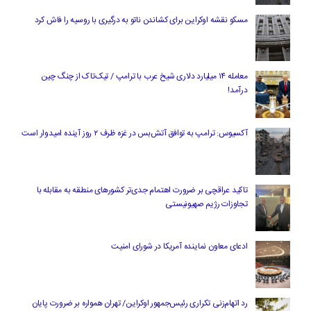
مسکو نقشه اوکراین برای کشاندن ناتو به درگیری با روسیه را فاش کرد
معامله ۱۴ میلیارد دلاری شیخ عرب با ترامپ / تیک‌تاک از چنگ چین
درآمد!
آکسیوس: ترامپ به توافق آتش‌بس در غزه ظرف ۲ روز آینده امیدوار است
تاکید عراقچی بر ضرورت اهتمام جدی‌تر کشورهای منطقه به مقابله با
تجاوزات رژیم صهیونیستی
ادعای معاون نماینده آمریکا در شورای امنیت
رد اتهام‌زنی تکراری رئیس‌جمهور اوکراین/ تهران همواره بر ضرورت پایان