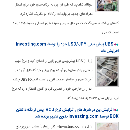
دونالد ترامپ، که طی آن وی به برنامه‌های خود برای اعمال
تعرفه‌های جدید بر واردات از کانادا و مکزیک اشاره کرد،
کاهش یافت. ترامپ گفت که در حال بررسی تعرفه های اضافی حدود 25 درصد
است که می
UBS پیش بینی USD/JPY خود را توسط Investing.com
افزایش داد
[ad_1] UBS پیش‌بینی تورم ژاپن را اصلاح کرد و نرخ تورم
بالاتری را در سال‌های آینده پیش‌بینی کرد که دلیل آن دلار
آمریکا قوی و افزایش قیمت انرژی است. تیم UBS FX چشم
انداز ارز خارجی خود را تعدیل کرد و اکنون انتظار دارد که نرخ
ارز تا پایان سال 2025 به 150 برسد که
افزایش ین در شرط های افزایش نرخ BOJ. پس از نگه داشتن
BOK توسط Investing.com بدون تغییر برنده شد
[ad_1] Investing.com– اکثر ارزهای آسیایی در روز پنج