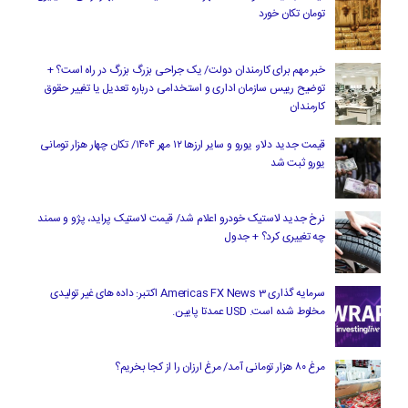
تومان تکان خورد
خبر مهم برای کارمندان دولت/ یک جراحی بزرگ بزرگ در راه است؟ +
توضیح رییس سازمان اداری و استخدامی درباره تعدیل یا تغییر حقوق
کارمندان
قیمت جدید دلار، یورو و سایر ارزها ۱۲ مهر ۱۴۰۴/ تکان چهار هزار تومانی
یورو ثبت شد
نرخ جدید لاستیک خودرو اعلام شد/ قیمت لاستیک پراید، پژو و سمند
چه تغییری کرد؟ + جدول
سرمایه گذاری Americas FX News 3 اکتبر: داده های غیر تولیدی
مخلوط شده است. USD عمدتا پایین.
مرغ ۸۰ هزار تومانی آمد/ مرغ ارزان را از کجا بخریم؟