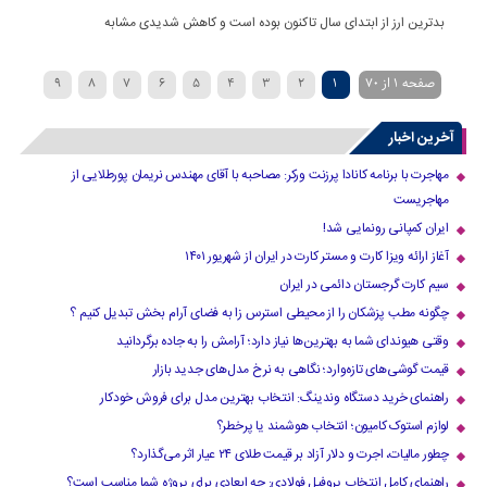
بدترین ارز از ابتدای سال تاکنون بوده است و کاهش شدیدی مشابه
صفحه 1 از 70
1
2
3
4
5
6
7
8
9
»
...
40
30
20
›
10
آخرین اخبار
مهاجرت با برنامه کانادا پرزنت ورکر: مصاحبه با آقای مهندس نریمان پورطلایی از
مهاجریست
ایران کمپانی رونمایی شد!
آغاز ارائه ویزا کارت و مستر کارت در ایران از شهریور ۱۴۰۱
سیم کارت گرجستان دائمی در ایران
چگونه مطب پزشکان را از محیطی استرس زا به فضای آرام بخش تبدیل کنیم ؟
وقتی هیوندای شما به بهترین‌ها نیاز دارد؛ آرامش را به جاده برگردانید
قیمت گوشی‌های تازه‌وارد؛ نگاهی به نرخ مدل‌های جدید بازار
راهنمای خرید دستگاه وندینگ: انتخاب بهترین مدل برای فروش خودکار
لوازم استوک کامیون؛ انتخاب هوشمند یا پرخطر؟
چطور مالیات، اجرت و دلار آزاد بر قیمت طلای ۲۴ عیار اثر می‌گذارد؟
راهنمای کامل انتخاب پروفیل فولادی: چه ابعادی برای پروژه شما مناسب است؟