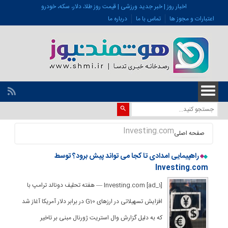
اخبار روز | خبر جدید ورزشی | قیمت روز طلا، دلار، سکه، خودرو
اعتبارات و مجوز ها
تماس با ما
درباره ما
Investing.com
صفحه اصلی
راهپیمایی امدادی تا کجا می تواند پیش برود؟ توسط
Investing.com
[ad_1] Investing.com — هفته تحلیف دونالد ترامپ با
افزایش تسهیلاتی در ارزهای G10 در برابر دلار آمریکا آغاز شد
که به دلیل گزارش وال استریت ژورنال مبنی بر تاخیر