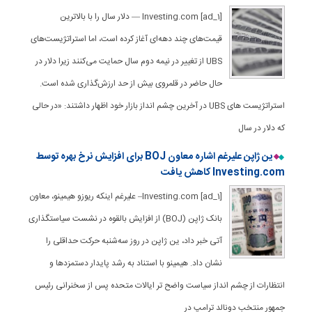
[ad_1] Investing.com — دلار سال را با بالاترین
قیمت‌های چند دهه‌ای آغاز کرده است، اما استراتژیست‌های
UBS از تغییر در نیمه دوم سال حمایت می‌کنند زیرا دلار در
حال حاضر در قلمروی بیش از حد ارزش‌گذاری شده است.
استراتژیست های UBS در آخرین چشم انداز بازار خود اظهار داشتند: «در حالی
که دلار در سال
ین ژاپن علیرغم اشاره معاون BOJ برای افزایش نرخ بهره توسط
Investing.com کاهش یافت
[ad_1] Investing.com– علیرغم اینکه ریوزو هیمینو، معاون
بانک ژاپن (BOJ) از افزایش بالقوه در نشست سیاستگذاری
آتی خبر داد، ین ژاپن در روز سه‌شنبه حرکت حداقلی را
نشان داد. هیمینو با استناد به رشد پایدار دستمزدها و
انتظارات از چشم انداز سیاست واضح تر ایالات متحده پس از سخنرانی رئیس
جمهور منتخب دونالد ترامپ در