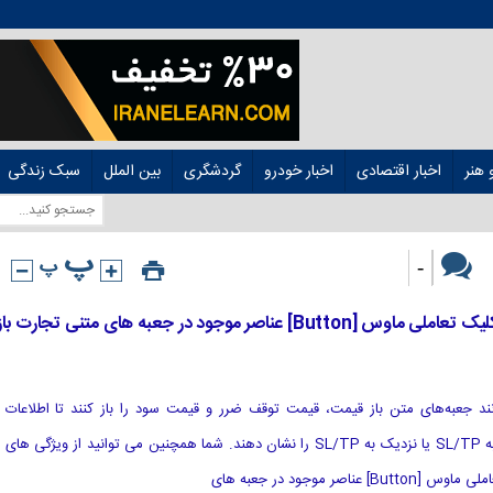
هنر
اخبار اقتصادی
اخبار خودرو
گردشگری
بین الملل
سبک زندگی
-
Ultimate Trailing Stop EA: کلیک تعاملی ماوس [Button] عناصر موجود در جعبه های متنی تجارت با
توانند جعبه‌های متن باز قیمت، قیمت توقف ضرر و قیمت سود را باز کنند تا اطلاعات
معاملاتی دقیق مانند فاصله از Open به SL/TP یا نزدیک به SL/TP را نشان دهند. شما همچنین می توانید از ویژگی های
صر موجود در جعبه های