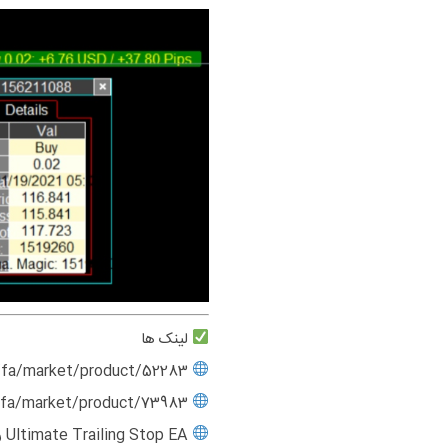
لینک ها
fa/market/product/52283
Ultimate Trailing Stop EA >>
fa/market/product/73983
Ultimate Trailing Stop EA >>
Ultimate Trailing Stop EA رایگان (آزمایشی 15 روزه) >>