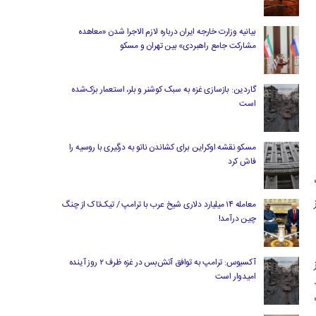
بیانیه وزارت خارجه ایران درباره لازم‌ الاجرا شدن «معاهده
مشارکت جامع راهبردی» بین تهران و مسکو
گاردین: بازسازی غزه به سبک کوشنر و بلر، استعمار بزک‌شده
است
مسکو نقشه اوکراین برای کشاندن ناتو به درگیری با روسیه را
فاش کرد
ز
معامله ۱۴ میلیارد دلاری شیخ عرب با ترامپ / تیک‌تاک از چنگ
چین درآمد!
آکسیوس: ترامپ به توافق آتش‌بس در غزه ظرف ۲ روز آینده
امیدوار است