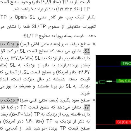
قیمت باز به TP (مثلا 16.89 دلار) و خود سطح قیم
TP (مثلا 117.723) به دلار برنده خواهید شد.
یکبار کل
تغییرات متفاوتی از سطوح SL/TP شما را نشان م
دهد
–
قیمت بسته پویا به سطوح SL/TP:
سطح توقف ضرر (جعبه متنی افقی قرمز)
از نزدیک به
SL
: نشان می دهد که سطح قیمت SL در کجا قرا
دارد، فاصله پیپ از نزدیک به SL (مثلاً 137.80 پ
چقدر برنده/بازنده به دلار از نزدیک به SL (
26.67- دلار آمریکا) و سطح قیمت SL. از آنجایی ک
قیمت بسته همیشه در حال حرکت است، اعداد
نزدیک به SL نیز پویا هستند و همیشه به روز می
شوند.
سطح سود بگیرید (جعبه متنی افقی سبز)
از نزدیک به
TP
: نشان می‌دهد که سطح قیمت TP در کجا قرا
دارد، فاصله پیپ از نزدیک به TP (مثلاً 50.40)، چ
به دلار از نزدیک به TP (مثلا 9.60 دلار آمریکا) 
سطح قیمت TP برنده خواهید شد. از آنجایی که