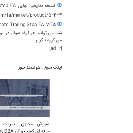
نسخه نمایشی نهایی Trailing Stop EA (محدود به AUDJPY، USDJPY، USDCAD، NZDUSD) >>
om/fa/market/product/52434
Ultimate Trailing Stop EA MT5 رایگان (آزمایشی 15 روزه) >>
شما می توانید هر گونه سوال در مور
من
گروه تلگرام
[ad_2]
لینک منبع
:
هوشمند نیوز
آموزش مجازی مدیریت ع
حرفه ای کسب و کار Post DBA