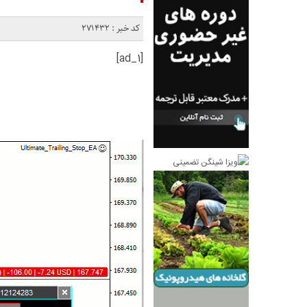
کد خبر : 271432
[ad_1]