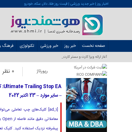
اخبار روز | خبر جدید ورزشی | قیمت روز طلا، دلار، سکه، خودرو
صفحه نخست
خبر روز
خبر ورزشی
تکنولوژی
فرهنگ و 
آغاز ارائه ویزا کارت و مستر کارت در ایران از شهریور _
0 نظر
رپورتاژ
– سایر موارد – 23 اکتبر 2022
[ad_1] کلیک‌های چپ تعاملی می‌
پیشرفته نزدیک استفاده کنید. کلیک تعاملی ماوس [Button] عنا