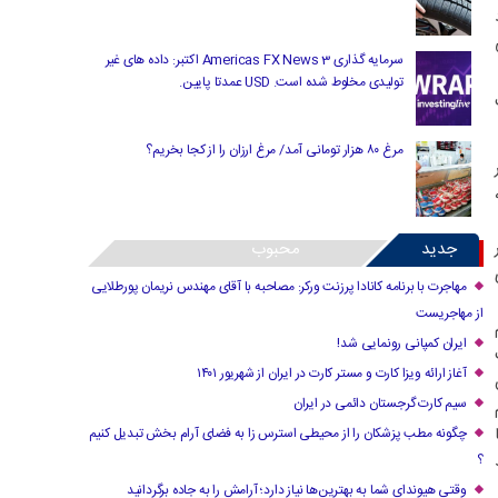
سرمایه گذاری Americas FX News 3 اکتبر: داده های غیر
تولیدی مخلوط شده است. USD عمدتا پایین.
پ
مرغ ۸۰ هزار تومانی آمد/ مرغ ارزان را از کجا بخریم؟
1. اگر
جدید
محبوب
ی
مهاجرت با برنامه کانادا پرزنت ورکر: مصاحبه با آقای مهندس نریمان پورطلایی
از مهاجریست
ایران کمپانی رونمایی شد!
آغاز ارائه ویزا کارت و مستر کارت در ایران از شهریور ۱۴۰۱
سیم کارت گرجستان دائمی در ایران
چگونه مطب پزشکان را از محیطی استرس زا به فضای آرام بخش تبدیل کنیم
؟
وقتی هیوندای شما به بهترین‌ها نیاز دارد؛ آرامش را به جاده برگردانید