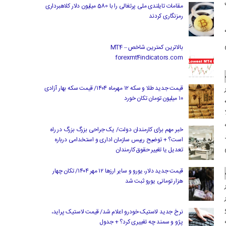
ت
مقامات تایلندی ملی پرتغالی را با 580 میلیون دلار کلاهبرداری
رمزنگاری کردند
یک چپ هر کادر متنی Open، SL یا TP،
ی
بالاترین کمترین شاخص MT4 –
forexmt4indicators.com
ر
قیمت جدید طلا و سکه ۱۲ مهرماه ۱۴۰۴/ قیمت سکه بهار آزادی
۱۰ میلیون تومان تکان خورد
یپ)،
مثلا
ه
خبر مهم برای کارمندان دولت/ یک جراحی بزرگ بزرگ در راه
است؟ + توضیح رییس سازمان اداری و استخدامی درباره
تعدیل یا تغییر حقوق کارمندان
قیمت جدید دلار، یورو و سایر ارزها ۱۲ مهر ۱۴۰۴/ تکان چهار
هزار تومانی یورو ثبت شد
ر
قدر
و
نرخ جدید لاستیک خودرو اعلام شد/ قیمت لاستیک پراید،
پژو و سمند چه تغییری کرد؟ + جدول