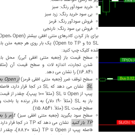
خرید سودآور رنگ: سبز
بی سود خرید رنگ: زرد سبز
فروش سودآور رنگ: قرمز
فروش بی سود رنگ: نارنجی
برای باز کردن کادرهای متنی افقی بیشتر (pen، Open
to SL و Open to TP) یک بار روی هر جعبه متن باز
شده کلیک چپ کنید:
سطح قیمت باز (جعبه متنی افقی آبی): محل باز
شدن تجارت، اندازه لات و سطح قیمت آن (مثلاً
116.841) را نشان می دهد.
سطح توقف ضرر (جعبه متنی افقی قرمز)
از Open ب
SL
: نشان می دهد که SL در کجا قرار دارد، فاصله
پیپ از Open تا SL (مثلاً 100 پیپ)، چقدر از قیم
باز به SL (مثلاً -19 دلار) به دلار برنده یا باخت و
سطح قیمت SL (مثلاً. 115.8541).
سطح سود بگیرید (جعبه متنی افقی سبز) f
رام را به
TP باز کنید
: نشان می دهد که TP در کجا قرار دارد
فاصله پیپ از Open تا TP (مثلا 88.20)، چقدر 