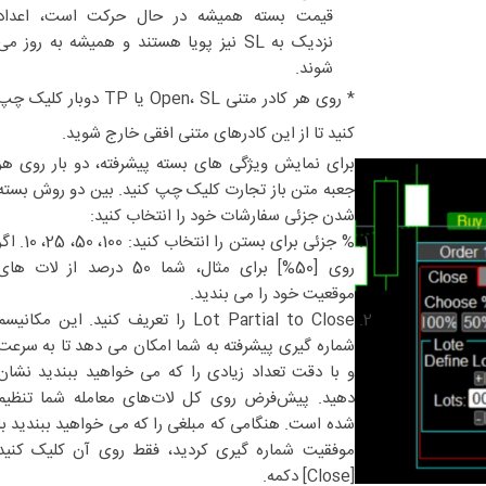
قیمت بسته همیشه در حال حرکت است، اعداد
نزدیک به SL نیز پویا هستند و همیشه به روز می
شوند.
* روی هر کادر متنی Open، SL یا TP دوبار کلیک چ
کنید تا از این کادرهای متنی افقی خارج شوید.
برای نمایش ویژگی های بسته پیشرفته، دو بار روی هر
جعبه متن باز تجارت کلیک چپ کنید.
بین دو روش بسته
شدن جزئی سفارشات خود را انتخاب کنید:
% جزئی برای بستن را انتخاب کنید: 100، 50، 25، 0
روی [50%] برای مثال، شما 50 درصد از لات ها
موقعیت خود را می بندید.
Lot Partial to Close را تعریف کنید. این مکانیسم
شماره گیری پیشرفته به شما امکان می دهد تا به سرعت
و با دقت تعداد زیادی را که می خواهید ببندید نشان
دهید. پیش‌فرض روی کل لات‌های معامله شما تنظیم
شده است. هنگامی که مبلغی را که می خواهید ببندید با
موفقیت شماره گیری کردید، فقط روی آن کلیک کنید
[Close] دکمه.