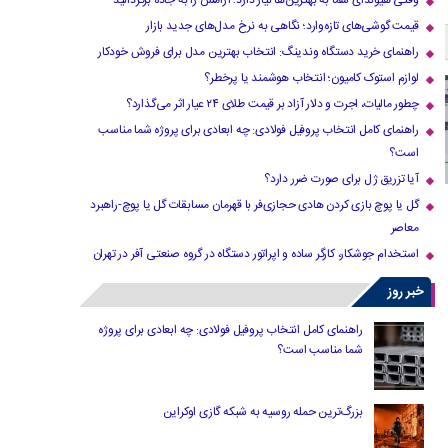
وقتی هیوندای شما به بهترین‌ها نیاز دارد؛ آرامش را به جاده برگردانید
قیمت گوشی‌های تازه‌وارد؛ نگاهی به نرخ مدل‌های جدید بازار
راهنمای خرید دستگاه وندینگ: انتخاب بهترین مدل برای فروش خودکار
لوازم استوک کامیون؛ انتخاب هوشمند یا پرخطر؟
چطور مالیات، اجرت و دلار آزاد بر قیمت طلای ۲۴ عیار اثر می‌گذارد؟
راهنمای کامل انتخاب پروفیل فولادی: چه ابعادی برای پروژه شما مناسب
است؟
آیا تزریق ژل برای صورت ضرر دارد​؟
گل یا پوچ بازی کردن هادی حجازی‌فر با قهرمان مسابقات گل یا پوچ-راهبرد
معاصر
استخدام جوشکار، کارگر ساده و اپراتور دستگاه در گروه صنعتی آفر در تهران
خبر روز
راهنمای کامل انتخاب پروفیل فولادی: چه ابعادی برای پروژه
شما مناسب است؟
بزرگ‌ترین حمله روسیه به شبکه گازی اوکراین