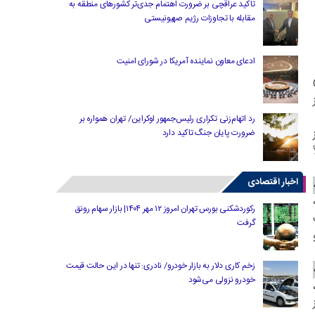
تاکید عراقچی بر ضرورت اهتمام جدی‌تر کشورهای منطقه به
مقابله با تجاوزات رژیم صهیونیستی
ادعای معاون نماینده آمریکا در شورای امنیت
O
رد اتهام‌زنی تکراری رئیس‌جمهور اوکراین/ تهران همواره بر
ضرورت پایان جنگ تاکید دارد
اخبار اقتصادی
ه
رکوردشکنی بورس تهران امروز ۱۲ مهر ۱۴۰۴| بازار سهام رونق
ت
گرفت
زخم کاری دلار به بازار خودرو/ نادری: تنها در این حالت قیمت
خودرو نزولی می‌شود
،
از