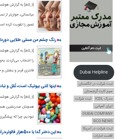
[ad_1] به گزارش ه
میانسالی، جوان‌تر از ن
تصور را تقویت کرده اس
رنگ چشم من عسلی طلایی دوردار لن
[ad_1] به گزارش 
را انتخاب می‌کردند به‌
فانتزی قرمز و بنفش و حت
Dubai Helpline
ثبت شرکت در انگلستان
اینها آنتی بیوتیک است، نُقل و ن
سیم کارت گرجستان
مدرک ICDL
ثبت شرکت
ایران کمپانی
DUBAI COMPANY
نبودیم، چرا که پیشگیری و داش
RCO NEWS
ثبت شرکت در آمریکا
این دختر گدا با 500هزار فالوئر،درآمد میلیونی دارد
اقامت امارات