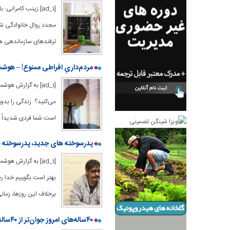
[ad_1] زینب کامرا
مجدد روال خانوادگی شما
ترفندهای سازماندهی هوشم
مردم‌داریِ افراطی ممنوع! – هوشمن
[ad_1] به گزارش ه
می‌کنید؟ زندگی را بدو
است شما فردی شدیداً مر
پدرسوخته های جدید، پدرسوخته ه
[ad_1] به گزارش هو
بهتر است بگوییم خدا رح
برخلاف این روزها، زمانی 
۴۰ساله‌های امروز جوان‌تر از ۴۰ساله‌های قدیم به نظر می‌رسند!/ «احساس جوانی» چگونه ظاهر ما را تغییر می‌دهد؟