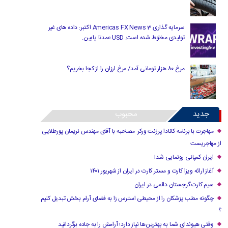
سرمایه گذاری Americas FX News 3 اکتبر: داده های غیر
تولیدی مخلوط شده است. USD عمدتا پایین.
مرغ ۸۰ هزار تومانی آمد/ مرغ ارزان را از کجا بخریم؟
جدید
محبوب
مهاجرت با برنامه کانادا پرزنت ورکر: مصاحبه با آقای مهندس نریمان پورطلایی
از مهاجریست
ایران کمپانی رونمایی شد!
آغاز ارائه ویزا کارت و مستر کارت در ایران از شهریور ۱۴۰۱
سیم کارت گرجستان دائمی در ایران
چگونه مطب پزشکان را از محیطی استرس زا به فضای آرام بخش تبدیل کنیم
؟
وقتی هیوندای شما به بهترین‌ها نیاز دارد؛ آرامش را به جاده برگردانید