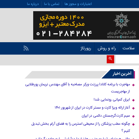
اعتبارات و مجوز ها
تماس با ما
درباره ما
سلامت
راه و روش
رپورتاژ
آخرین اخبار
مهاجرت با برنامه کانادا پرزنت ورکر: مصاحبه با آقای مهندس نریمان پورطلایی
از مهاجریست
ایران کمپانی رونمایی شد!
آغاز ارائه ویزا کارت و مستر کارت در ایران از شهریور ۱۴۰۱
سیم کارت گرجستان دائمی در ایران
چگونه مطب پزشکان را از محیطی استرس زا به فضای آرام بخش تبدیل
کنیم ؟