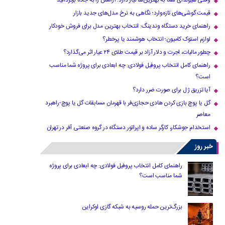
وقتی هیوندای شما به بهترین‌ها نیاز دارد؛ آرامش را به جاده برگردانید
قیمت گوشی‌های تازه‌وارد؛ نگاهی به نرخ مدل‌های جدید بازار
راهنمای خرید دستگاه وندینگ: انتخاب بهترین مدل برای فروش خودکار
لوازم استوک کامیون؛ انتخاب هوشمند یا پرخطر؟
چطور مالیات، اجرت و دلار آزاد بر قیمت طلای ۲۴ عیار اثر می‌گذارد؟
راهنمای کامل انتخاب پروفیل فولادی: چه ابعادی برای پروژه شما مناسب
است؟
آیا تزریق ژل برای صورت ضرر دارد​؟
گل یا پوچ بازی کردن هادی حجازی‌فر با قهرمان مسابقات گل یا پوچ-راهبرد
معاصر
استخدام جوشکار، کارگر ساده و اپراتور دستگاه در گروه صنعتی آفر در تهران
خبر روز
راهنمای کامل انتخاب پروفیل فولادی: چه ابعادی برای پروژه
شما مناسب است؟
بزرگ‌ترین حمله روسیه به شبکه گازی اوکراین