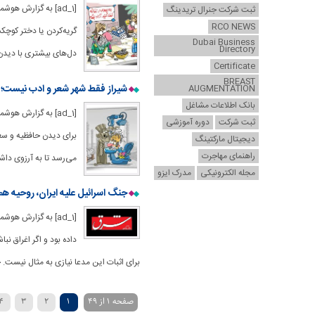
[ad_1] به گزارش ه
ثبت شرکت جنرال تریدینگ
RCO NEWS
گریه‌کردن یا دختر کوچک
Dubai Business
Directory
دل‌های بیشتری با دیدن
Certificate
BREAST
شیراز فقط شهر شعر و ادب نیست؛ 
AUGMENTATION
بانک اطلاعات مشاغل
[ad_1] به گزارش ه
ثبت شرکت
دوره آموزشی
برای دیدن حافظیه و سع
دیجیتال مارکتینگ
راهنمای مهاجرت
می‌رسد تا به آرزوی داش
مجله الکترونیکی
مدرک ایزو
جنگ اسرائیل علیه ایران، روحیه همب
[ad_1] به گزارش 
داده بود و اگر اغراق ن
برای اثبات این مدعا نیازی به مثال نیست.
صفحه 1 از 49
1
2
3
4