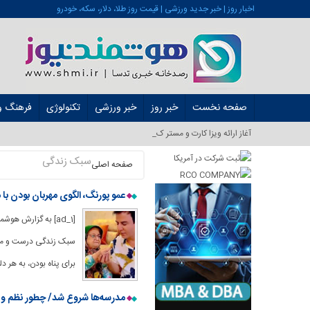
اخبار روز | خبر جدید ورزشی | قیمت روز طلا، دلار، سکه، خودرو
صفحه نخست
خبر روز
خبر ورزشی
تکنولوژی
فرهنگ و 
آغاز ارائه ویزا کارت و مستر کارت در ایرا_
سبک زندگی
صفحه اصلی
عمو پورنگ، الگوی مهربان بودن با 
[ad_1] به گزارش ه
سبک زندگی درست و محب
برای پناه بودن، به هر 
مدرسه‌ها شروع شد/ چطور نظم و آرا