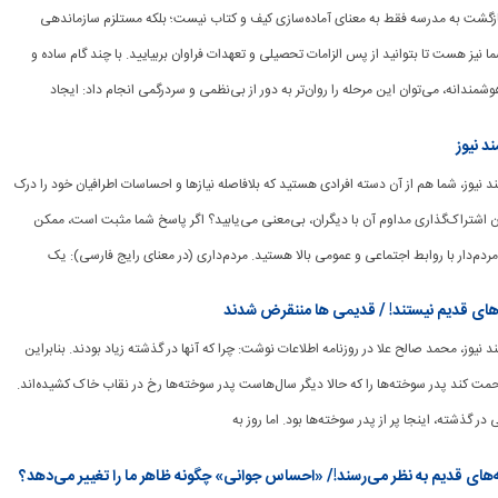
نی: بازگشت به مدرسه فقط به معنای آماده‌سازی کیف و کتاب نیست؛ بلکه مستلزم سازماندهی
 نیز هست تا بتوانید از پس الزامات تحصیلی و تعهدات فراوان بربیایید. با چند گام ساده و
ندانه‌، می‌توان این مرحله را روان‌تر به دور از بی‌نظمی و سردرگمی انجام داد: ایجاد
د نیوز
وشمند نیوز، شما هم از آن دسته افرادی هستید که بلافاصله نیازها و احساسات اطرافیان خود را درک
ن اشتراک‌گذاری مداوم آن با دیگران، بی‌معنی می‌یابید؟ اگر پاسخ شما مثبت است، ممکن
دم‌دار با روابط اجتماعی و عمومی بالا هستید. مردم‌داری (در معنای رایج فارسی): یک
ای قدیم نیستند! / قدیمی ها مننقرض شدند
شمند نیوز، محمد صالح علا در روزنامه اطلاعات نوشت: چرا که آنها در گذشته زیاد بودند. بنابراین
مت کند پدر سوخته‌ها را که حالا دیگر سال‌هاست پدر سوخته‌ها رخ در نقاب خاک کشیده‌اند.
در گذشته، اینجا پر از پدر سوخته‌ها بود. اما روز به