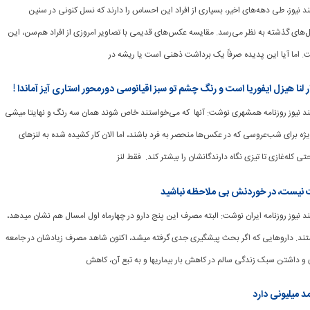
وشمند نیوز، طی دهه‌های اخیر، بسیاری از افراد این احساس را دارند که نسل کنونی در سنین
سل‌های گذشته به نظر می‌رسد. مقایسه عکس‌های قدیمی با تصاویر امروزی از افراد هم‌سن، این
ت. اما آیا این پدیده صرفاً یک برداشت ذهنی است یا ریشه در
ا هیزل ایفوریا است و رنگ چشم تو سبز اقیانوسی دورمحور استاری آیز آماندا !
هوشمند نیوز روزنامه همشهری نوشت: آنها که می‌خواستند خاص شوند همان سه رنگ و نهایتا میشی
ویژه برای شب‌عروسی که در عکس‌ها منحصر به فرد باشند، اما الان کار کشیده شده به لنزهای
ی کله‌غازی تا تیزی نگاه دارندگانشان را بیشتر کند. فقط لنز
بات نیست، در خوردنش بی ملاحظه نباشید
[ad_1] به گزارش هوشمند نیوز روزنامه ایران نوشت: البته مصرف این پنج دارو در چهارماه اول امسال هم نشان می‎دهد،
همچنان صدرنشین هستند. داروهایی که اگر بحث پیشگیری جدی گرفته می‎شد، اکنون شاهد مصرف زیادشان در جامعه
تن سبک زندگی سالم در کاهش بار بیماری‎ها و به تبع آن، کاهش