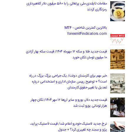
مقامات تایلندی ملی پرتغالی را با 580 میلیون دلار کلاهبرداری
رمزنگاری کردند
بالاترین کمترین شاخص MT4 –
forexmt4indicators.com
قیمت جدید طلا و سکه ۱۲ مهرماه ۱۴۰۴/ قیمت سکه بهار آزادی
۱۰ میلیون تومان تکان خورد
خبر مهم برای کارمندان دولت/ یک جراحی بزرگ بزرگ در راه
است؟ + توضیح رییس سازمان اداری و استخدامی درباره
تعدیل یا تغییر حقوق کارمندان
قیمت جدید دلار، یورو و سایر ارزها ۱۲ مهر ۱۴۰۴/ تکان چهار
هزار تومانی یورو ثبت شد
نرخ جدید لاستیک خودرو اعلام شد/ قیمت لاستیک پراید،
پژو و سمند چه تغییری کرد؟ + جدول