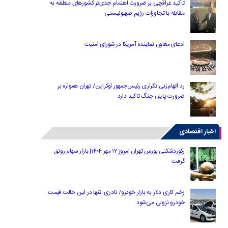
تاکید عراقچی بر ضرورت اهتمام جدی‌تر کشورهای منطقه به
مقابله با تجاوزات رژیم صهیونیستی
ادعای معاون نماینده آمریکا در شورای امنیت
رد اتهام‌زنی تکراری رئیس‌جمهور اوکراین/ تهران همواره بر
ضرورت پایان جنگ تاکید دارد
اخبار اقتصادی
رکوردشکنی بورس تهران امروز ۱۲ مهر ۱۴۰۴| بازار سهام رونق
گرفت
زخم کاری دلار به بازار خودرو/ نادری: تنها در این حالت قیمت
خودرو نزولی می‌شود