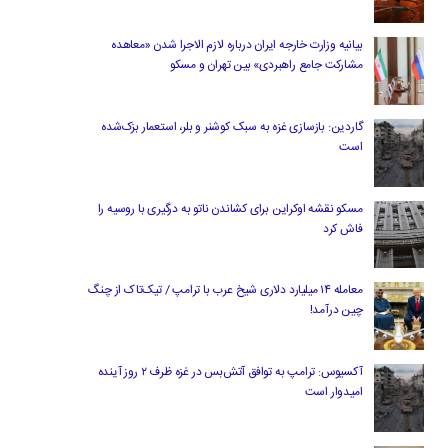
بیانیه وزارت خارجه ایران درباره لازم‌ الاجرا شدن «معاهده
مشارکت جامع راهبردی» بین تهران و مسکو
گاردین: بازسازی غزه به سبک کوشنر و بلر، استعمار بزک‌شده
است
مسکو نقشه اوکراین برای کشاندن ناتو به درگیری با روسیه را
فاش کرد
معامله ۱۴ میلیارد دلاری شیخ عرب با ترامپ / تیک‌تاک از چنگ
چین درآمد!
آکسیوس: ترامپ به توافق آتش‌بس در غزه ظرف ۲ روز آینده
امیدوار است