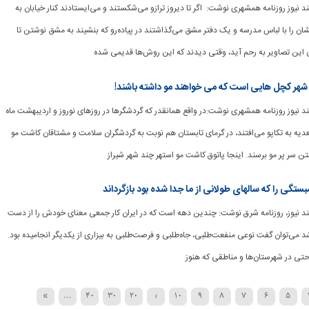
وشمند نیوز روزنامه همشهری نوشت: اگر تا دیروز ترازو می‌شکستند و می‌ایستادند کنار خیابان به
شان را با لباس مدرسه و یک دفتر مشق می‌گذاشتند در پیاده‌رو که بنشیند به مشق نوشتن تا
 این تصاویر به رحم آید، وقتی دیدند که این روش‌ها قدیمی شده
شهر کچل هایی است که می خواهند مو داشته باشند!
وشمند نیوز روزنامه همشهری نوشت:در واقع همانقدر که گردشگرها در روزهای نوروز و اردیبهشت ماه
دیه به تکاپو می‌افتند، در گرمای تابستان هم نوبت به گردشگران سلامت و مشتاقان کاشت مو
تن سر پر مو برسند. اینجا پاتوق کاشت مو استهر چند شهر شیراز
ستگی را که سالهای طولانی از ما جدا شده بود بازگرداند
هوشمند نیوز، روزنامه شرق نوشت: چندین دهه است که در ایران کار جمعی معنای خودش را از دست
باشد می‌توان گفت نوعی منفعت‌طلبی، جاه‌طلبی و فرصت‌طلبی به بیزاری از یکدیگر انجامیده بود.
 حتی در شهرستان‌ها و مناطقی که هنوز
»
...
40
30
20
›
10
9
8
7
6
5