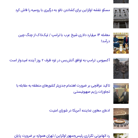
مسکو نقشه اوکراین برای کشاندن ناتو به درگیری با روسیه را فاش کرد
معامله ۱۴ میلیارد دلاری شیخ عرب با ترامپ / تیک‌تاک از چنگ چین
درآمد!
آکسیوس: ترامپ به توافق آتش‌بس در غزه ظرف ۲ روز آینده امیدوار است
تاکید عراقچی بر ضرورت اهتمام جدی‌تر کشورهای منطقه به مقابله با
تجاوزات رژیم صهیونیستی
ادعای معاون نماینده آمریکا در شورای امنیت
رد اتهام‌زنی تکراری رئیس‌جمهور اوکراین/ تهران همواره بر ضرورت پایان