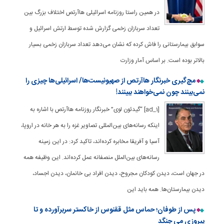
در همین راستا روزنامه اسرائیلی هاآرتص اختلاف بزرگ بین
تعداد سربازان زخمی گزارش شده توسط ارتش اسرائیل و
سوابق بیمارستانی را فاش کرده که نشان می‌دهد تعداد سربازان زخمی بسیار
بالاتر بوده است. بر اساس آمار وزارت
مچ‌گیری خبرنگار هاآرتص از صهیونیست‌ها/ اسرائیلی‌ها چیزی را
نمی‌بینند چون نمی‌خواهند ببینند!
[ad_1] “گیدئون لوی” خبرنگار روزنامه هاآرتص با اشاره به
اینکه رسانه‌های بین‌المللی تصاویر غزه را به هر خانه در اروپا،
آسیا و آفریقا مخابره کرده‌اند، تاکید کرد: در این زمینه
رسانه‌های بین‌الملل منصفانه عمل کرده‌اند. این وظیفه همه
در جهان است، دیدن کودکان مجروح، دیدن افراد بی خانمان، دیدن اجساد،
دیدن بیمارستان‌ها. همه باید این
پس از طوفان؛ حماس مثل ققنوس از خاکستر سربرآورده و تا
پیروزی می جنگد