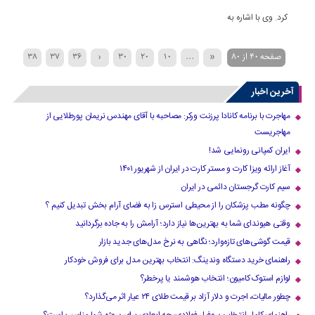
کرد. وی با اشاره به
صفحه 40 از 80
«
...
10
20
30
‹
36
37
38
50
›
45
44
43
42
41
40
39
آخرین اخبار
»
...
70
60
مهاجرت با برنامه کانادا پرزنت ورکر: مصاحبه با آقای مهندس نریمان پورطلایی از
مهاجریست
ایران کمپانی رونمایی شد!
آغاز ارائه ویزا کارت و مستر کارت در ایران از شهریور ۱۴۰۱
سیم کارت گرجستان دائمی در ایران
چگونه مطب پزشکان را از محیطی استرس زا به فضای آرام بخش تبدیل کنیم ؟
وقتی هیوندای شما به بهترین‌ها نیاز دارد؛ آرامش را به جاده برگردانید
قیمت گوشی‌های تازه‌وارد؛ نگاهی به نرخ مدل‌های جدید بازار
راهنمای خرید دستگاه وندینگ: انتخاب بهترین مدل برای فروش خودکار
لوازم استوک کامیون؛ انتخاب هوشمند یا پرخطر؟
چطور مالیات، اجرت و دلار آزاد بر قیمت طلای ۲۴ عیار اثر می‌گذارد؟