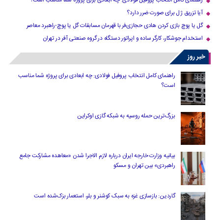
راهنمای کامل انتخاب پروفیل فولادی: چه ابعادی برای پروژه شما مناسب است؟
آیا تزریق ژل برای صورت ضرر دارد​؟
گل یا پوچ بازی کردن هادی حجازی‌فر با قهرمان مسابقات گل یا پوچ-راهبرد معاصر
استخدام جوشکار، کارگر ساده و اپراتور دستگاه در گروه صنعتی آفر در تهران
خبر روز
راهنمای کامل انتخاب پروفیل فولادی: چه ابعادی برای پروژه شما مناسب
است؟
بزرگ‌ترین حمله روسیه به شبکه گازی اوکراین
بیانیه وزارت خارجه ایران درباره لازم‌ الاجرا شدن «معاهده مشارکت جامع
راهبردی» بین تهران و مسکو
گاردین: بازسازی غزه به سبک کوشنر و بلر، استعمار بزک‌شده است