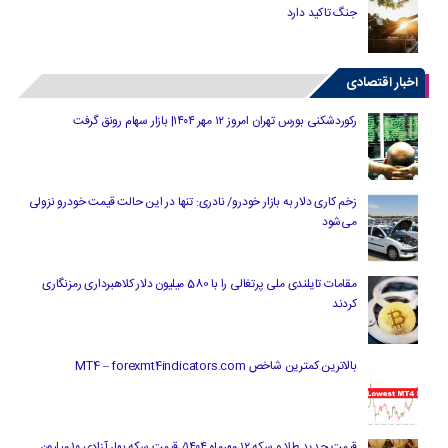
جنگ تاکید دارد
اخبار اقتصادی
رکوردشکنی بورس تهران امروز ۱۲ مهر ۱۴۰۴| بازار سهام رونق گرفت
زخم کاری دلار به بازار خودرو/ نادری: تنها در این حالت قیمت خودرو نزولی
می‌شود
مقامات تایلندی ملی پرتغالی را با 580 میلیون دلار کلاهبرداری رمزنگاری
کردند
بالاترین کمترین شاخص MT4 – forexmt4indicators.com
قیمت جدید طلا و سکه ۱۲ مهرماه ۱۴۰۴/ قیمت سکه بهار آزادی ۱۰ میلیون