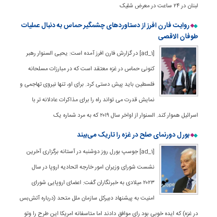
لبنان در ۲۴ ساعت در معرض شلیک
روایت فارن افرز از دستاوردهای چشمگیر حماس به دنبال عملیات
طوفان الاقصی
[ad_1] در گزارش فارن افرز آمده است: یحیی السنوار رهبر
کنونی حماس در غزه معتقد است که در مبارزات مسلحانه
فلسطین باید پیش دستی کرد. برای او، تنها نیروی تهاجمی و
نمایش قدرت می ‌تواند راه را برای مذاکرات عادلانه ‌تر با
اسرائیل هموار کند. السنوار از اواخر سال ۲۰۱۹ که به مرد شماره یک
بورل دورنمای صلح در غزه را تاریک می‌بیند
[ad_1] جوسپ بورل روز دوشنبه در آستانه برگزاری آخرین
نشست شورای وزیران امور خارجه اتحادیه اروپا در سال
۲۰۲۳ میلادی به خبرنگاران گفت: اعضای اروپایی شورای
امنیت به پیشنهاد دبیرکل سازمان ملل متحد (درباره آتش‌بس
در غزه) که ایده خوبی بود رای موافق دادند اما متاسفانه امریکا این طرح را وتو