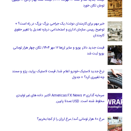
تومان تکان خورد
خبر مهم برای کارمندان دولت/ یک جراحی بزرگ بزرگ در راه است؟ +
توضیح رییس سازمان اداری و استخدامی درباره تعدیل یا تغییر حقوق
کارمندان
قیمت جدید دلار، یورو و سایر ارزها ۱۲ مهر ۱۴۰۴/ تکان چهار هزار تومانی
یورو ثبت شد
نرخ جدید لاستیک خودرو اعلام شد/ قیمت لاستیک پراید، پژو و سمند
چه تغییری کرد؟ + جدول
سرمایه گذاری Americas FX News 3 اکتبر: داده های غیر تولیدی
مخلوط شده است. USD عمدتا پایین.
مرغ ۸۰ هزار تومانی آمد/ مرغ ارزان را از کجا بخریم؟