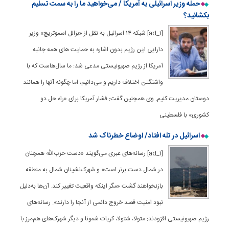
حمله وزیر اسرائیلی به آمریکا / می‌خواهید ما را به سمت تسلیم
بکشانید؟
[ad_1] شبکه ۱۴ اسرائیل به نقل از «بزالل اسموتریچ» وزیر
دارایی این رژیم بدون اشاره به حمایت های همه جانبه
آمریکا از رژیم صهیونیستی مدعی شد: ما سال‌هاست که با
واشنگتن اختلاف داریم و می‌دانیم، اما چگونه آنها را همانند
دوستان مدیریت کنیم. وی همچنین گفت: فشار آمریکا برای «راه حل دو
کشوری» با فلسطینی
اسرائیل در تله افتاد/ اوضاع خطرناک شد
[ad_1] رسانه‌های عبری می‌گویند «دست حزب‌الله همچنان
در شمال دست برتر است» و شهرک‌نشینان شمال به منطقه
بازنخواهند گشت «مگر اینکه واقعیت تغییر کند. آن‌ها به‌دلیل
نبود امنیت قصد خروج دائمی از آنجا را دارند». رسانه‌های
رژیم صهیونیستی افزودند: متولا، شتولا، کریات شمونا و دیگر شهرک‌های هم‌مرز با