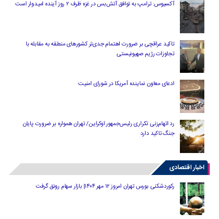
آکسیوس: ترامپ به توافق آتش‌بس در غزه ظرف ۲ روز آینده امیدوار است
تاکید عراقچی بر ضرورت اهتمام جدی‌تر کشورهای منطقه به مقابله با
تجاوزات رژیم صهیونیستی
ادعای معاون نماینده آمریکا در شورای امنیت
رد اتهام‌زنی تکراری رئیس‌جمهور اوکراین/ تهران همواره بر ضرورت پایان
جنگ تاکید دارد
اخبار اقتصادی
رکوردشکنی بورس تهران امروز ۱۲ مهر ۱۴۰۴| بازار سهام رونق گرفت