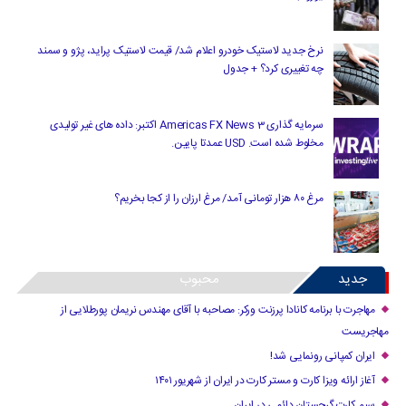
نرخ جدید لاستیک خودرو اعلام شد/ قیمت لاستیک پراید، پژو و سمند
چه تغییری کرد؟ + جدول
سرمایه گذاری Americas FX News 3 اکتبر: داده های غیر تولیدی
مخلوط شده است. USD عمدتا پایین.
مرغ ۸۰ هزار تومانی آمد/ مرغ ارزان را از کجا بخریم؟
جدید
محبوب
مهاجرت با برنامه کانادا پرزنت ورکر: مصاحبه با آقای مهندس نریمان پورطلایی از
مهاجریست
ایران کمپانی رونمایی شد!
آغاز ارائه ویزا کارت و مستر کارت در ایران از شهریور ۱۴۰۱
سیم کارت گرجستان دائمی در ایران