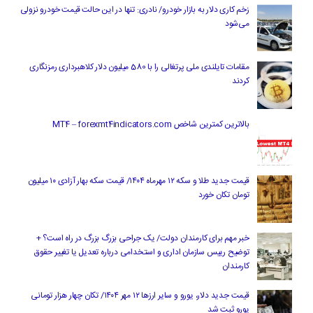
زخم کاری دلار به بازار خودرو/ نادری: تنها در این حالت قیمت خودرو نزولی
می‌شود
مقامات تایلندی ملی پرتغالی را با 580 میلیون دلار کلاهبرداری رمزنگاری
کردند
بالاترین کمترین شاخص MT4 – forexmt4indicators.com
قیمت جدید طلا و سکه ۱۲ مهرماه ۱۴۰۴/ قیمت سکه بهار آزادی ۱۰ میلیون
تومان تکان خورد
خبر مهم برای کارمندان دولت/ یک جراحی بزرگ بزرگ در راه است؟ +
توضیح رییس سازمان اداری و استخدامی درباره تعدیل یا تغییر حقوق
کارمندان
قیمت جدید دلار، یورو و سایر ارزها ۱۲ مهر ۱۴۰۴/ تکان چهار هزار تومانی
یورو ثبت شد