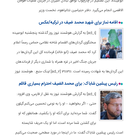
ابوعیبده، این تصمیم در چارچوب توافق تبادل اسیران در جریان عملیات طوفان
الاقصی انجام می‌گیرد. دفتر «بنیامین نتانیاهو»، نخست وزیر
اقامه نماز برای شهید محمد ضیف در ترکیه/عکس
[ad_1] به گزارش هوشمند نیوز روز گذشته پنجشنبه ابوعبیده
سخنگوی گردان‌های القسام شاخه نظامی حماس رسماً اعلام
کرد که محمد ضیف (ابو خالد) فرمانده کل این گردان‌ها در
جریان جنگ اخیر در غزه همراه با شماری دیگر از فرماندهان
این گردان‌ها به شهادت رسیده است. 311311 [ad_2] لینک منبع : هوشمند نیوز
رئیس پیشین شاباک: برای محمد الضیف احترام بسیاری قائلم
[ad_1] به گزارش هوشمند نیوز به نقل از فارس، وی افزود:
حتی – اگر بخواهید – او را به نوعی تحسین می‌کنم.گیلون
گفت: شما مرده‌اید برای آنکه او را بکشید، همانطور که او
برای کشتن شما مرده است، اما او یک حریف شایسته
است.رئیس پیشین شاباک گفت: ما در اینجا در مورد سطحی صحبت می‌کنیم