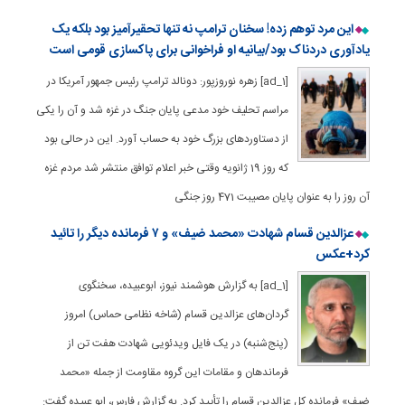
این مرد توهم زده! سخنان ترامپ نه تنها تحقیرآمیز بود بلکه یک
یادآوری دردناک بود/بیانیه او فراخوانی برای پاکسازی قومی است
[ad_1] زهره نوروزپور: دونالد ترامپ رئیس جمهور آمریکا در
مراسم تحلیف خود مدعی پایان جنگ در غزه شد و آن را یکی
از دستاوردهای بزرگ خود به حساب آورد. این در حالی بود
که روز 19 ژانویه وقتی خبر اعلام توافق منتشر شد مردم غزه
آن روز را به عنوان پایان مصیبت 471 روز جنگی
عزالدین قسام شهادت «محمد ضیف» و ۷ فرمانده دیگر را تائید
کرد+عکس
[ad_1] به گزارش هوشمند نیوز، ابوعبیده، سخنگوی
گردان‌های عزالدین قسام (شاخه نظامی حماس) امروز
(پنج‌شنبه) در یک فایل ویدئویی شهادت هفت تن از
فرماندهان و مقامات این گروه مقاومت از جمله «محمد
ضیف» فرمانده کل عزالدین قسام را تأیید کرد. به گزارش فارس، ابو عبیده گفت: