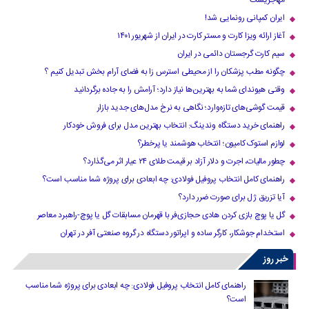
مهاجریست
ایران کمپانی رونمایی شد!
آغاز ارائه ویزا کارت و مستر کارت در ایران از شهریور ۱۴۰۱
سیم کارت گرجستان دائمی در ایران
چگونه مطب پزشکان را از محیطی استرس زا به فضای آرام بخش تبدیل کنیم ؟
وقتی هیوندای شما به بهترین‌ها نیاز دارد؛ آرامش را به جاده برگردانید
قیمت گوشی‌های تازه‌وارد؛ نگاهی به نرخ مدل‌های جدید بازار
راهنمای خرید دستگاه وندینگ: انتخاب بهترین مدل برای فروش خودکار
لوازم استوک کامیون؛ انتخاب هوشمند یا پرخطر؟
چطور مالیات، اجرت و دلار آزاد بر قیمت طلای ۲۴ عیار اثر می‌گذارد؟
راهنمای کامل انتخاب پروفیل فولادی: چه ابعادی برای پروژه شما مناسب است؟
آیا تزریق ژل برای صورت ضرر دارد​؟
گل یا پوچ بازی کردن هادی حجازی‌فر با قهرمان مسابقات گل یا پوچ-راهبرد معاصر
استخدام جوشکار، کارگر ساده و اپراتور دستگاه در گروه صنعتی آفر در تهران
خبر روز
راهنمای کامل انتخاب پروفیل فولادی: چه ابعادی برای پروژه شما مناسب
است؟