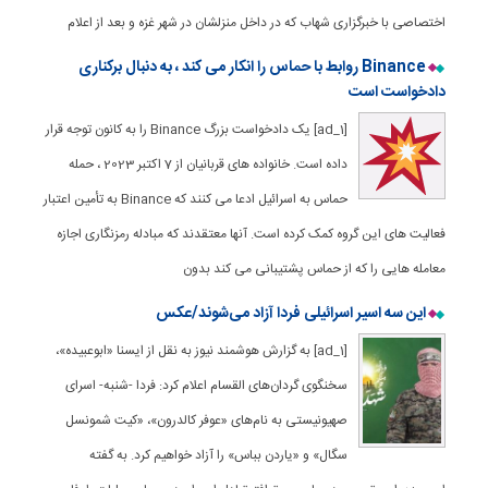
اختصاصی با خبرگزاری شهاب که در داخل منزلشان در شهر غزه و بعد از اعلام
Binance روابط با حماس را انکار می کند ، به دنبال برکناری
دادخواست است
[ad_1] یک دادخواست بزرگ Binance را به کانون توجه قرار
داده است. خانواده های قربانیان از 7 اکتبر 2023 ، حمله
حماس به اسرائیل ادعا می کنند که Binance به تأمین اعتبار
فعالیت های این گروه کمک کرده است. آنها معتقدند که مبادله رمزنگاری اجازه
معامله هایی را که از حماس پشتیبانی می کند بدون
این سه اسیر اسرائیلی فردا آزاد می‌شوند/عکس
[ad_1] به گزارش هوشمند نیوز به نقل از ایسنا «ابوعبیده»،
سخنگوی گردان‌های القسام اعلام کرد: فردا -شنبه- اسرای
صهیونیستی به نام‌های «عوفر کالدرون»، «کیت شمونسل
سگال» و «یاردن بباس» را آزاد خواهیم کرد. به گفته