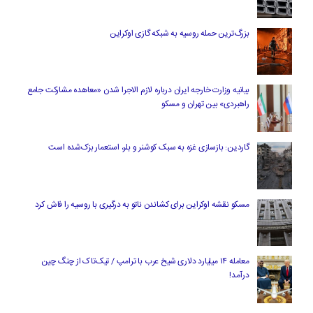
بزرگ‌ترین حمله روسیه به شبکه گازی اوکراین
بیانیه وزارت خارجه ایران درباره لازم‌ الاجرا شدن «معاهده مشارکت جامع
راهبردی» بین تهران و مسکو
گاردین: بازسازی غزه به سبک کوشنر و بلر، استعمار بزک‌شده است
مسکو نقشه اوکراین برای کشاندن ناتو به درگیری با روسیه را فاش کرد
معامله ۱۴ میلیارد دلاری شیخ عرب با ترامپ / تیک‌تاک از چنگ چین
درآمد!