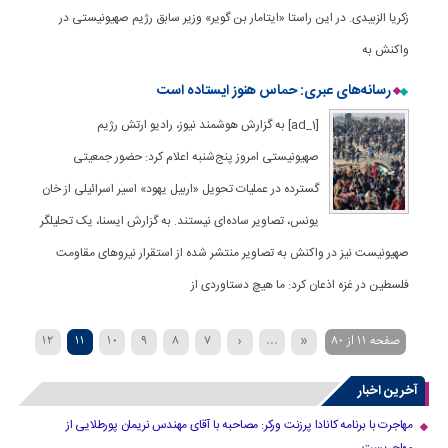
زکریا الزبیدی. در این راستا «ایتامار بن گویر» وزیر سابق رژیم صهیونیستی در
واکنش به
رسانه‌های عبری: حماس هنوز ایستاده است
[ad_1] به گزارش هوشمند نیوز، رادیو ارتش رژیم
صهیونیستی امروز پنج‌شنبه اعلام کرد: حضور جمعیتی
گسترده در عملیات تحویل «اربیل یهود» اسیر اسرائیلی از خان
یونس، تصاویر ساده‌ای نیستند. به گزارش ایسنا، یک تحلیلگر
صهیونیست نیز در واکنش به تصاویر منتشر شده از استقرار نیروهای مقاومت
فلسطین در غزه اذعان کرد: ما هیچ دستاوردی از
صفحه 11 از 80
«
...
‹
7
8
9
10
11
12
...
40
30
20
›
16
15
14
13
آخرین اخبار
»
مهاجرت با برنامه کانادا پرزنت ورکر: مصاحبه با آقای مهندس نریمان پورطلایی از