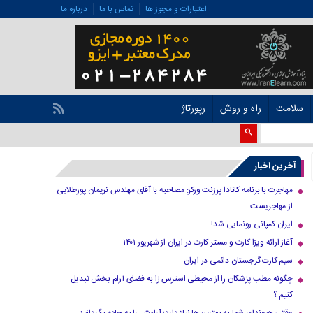
اعتبارات و مجوز ها
تماس با ما
درباره ما
سلامت
راه و روش
رپورتاژ
آخرین اخبار
مهاجرت با برنامه کانادا پرزنت ورکر: مصاحبه با آقای مهندس نریمان پورطلایی
از مهاجریست
ایران کمپانی رونمایی شد!
آغاز ارائه ویزا کارت و مستر کارت در ایران از شهریور ۱۴۰۱
سیم کارت گرجستان دائمی در ایران
چگونه مطب پزشکان را از محیطی استرس زا به فضای آرام بخش تبدیل
کنیم ؟