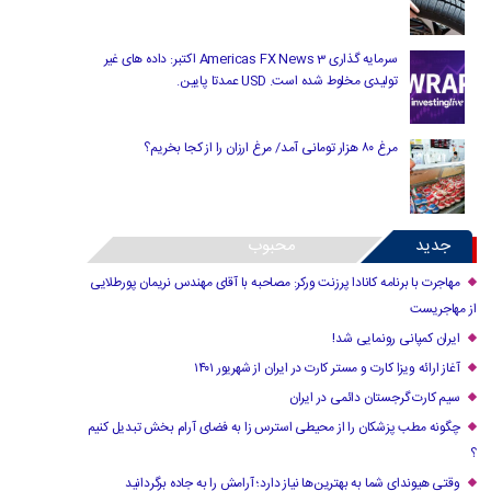
سرمایه گذاری Americas FX News 3 اکتبر: داده های غیر
تولیدی مخلوط شده است. USD عمدتا پایین.
مرغ ۸۰ هزار تومانی آمد/ مرغ ارزان را از کجا بخریم؟
جدید
محبوب
مهاجرت با برنامه کانادا پرزنت ورکر: مصاحبه با آقای مهندس نریمان پورطلایی
از مهاجریست
ایران کمپانی رونمایی شد!
آغاز ارائه ویزا کارت و مستر کارت در ایران از شهریور ۱۴۰۱
سیم کارت گرجستان دائمی در ایران
چگونه مطب پزشکان را از محیطی استرس زا به فضای آرام بخش تبدیل کنیم
؟
وقتی هیوندای شما به بهترین‌ها نیاز دارد؛ آرامش را به جاده برگردانید