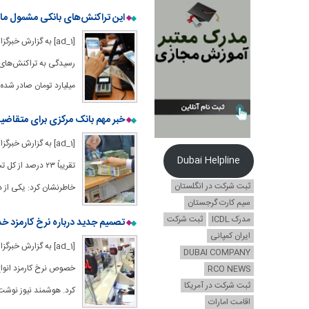
این تراکنش‌های بانکی مشمول مال
[ad_1] به گزارش خب
میلیارد تومان صادر شده که
خبر مهم بانک مرکزی برای متقاضیا
[ad_1] به گزارش خب
Dubai Helpline
ثبت شرکت در انگلستان
خاطرنشان کرد: یکی از 
سیم کارت گرجستان
مدرک ICDL
ثبت شرکت
تصمیم جدید درباره نرخ کارمزد خد
ایران کمپانی
[ad_1] به گزارش خب
DUBAI COMPANY
خصوص نرخ کارمزد انواع
RCO NEWS
ثبت شرکت در آمریکا
کرد. هوشمند نیوز نوشت: در جلسه ۱۳ آذرماه هیات عالی بانک مرکزی، 
اقامت امارات