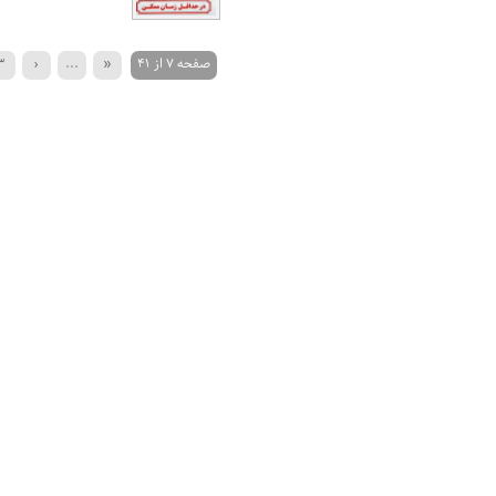
صفحه 7 از 41
«
...
‹
3
»
...