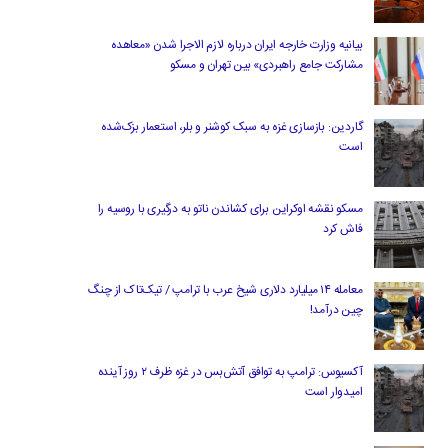
بیانیه وزارت خارجه ایران درباره لازم‌ الاجرا شدن «معاهده
مشارکت جامع راهبردی» بین تهران و مسکو
گاردین: بازسازی غزه به سبک کوشنر و بلر، استعمار بزک‌شده
است
مسکو نقشه اوکراین برای کشاندن ناتو به درگیری با روسیه را
فاش کرد
معامله ۱۴ میلیارد دلاری شیخ عرب با ترامپ / تیک‌تاک از چنگ
چین درآمد!
آکسیوس: ترامپ به توافق آتش‌بس در غزه ظرف ۲ روز آینده
امیدوار است