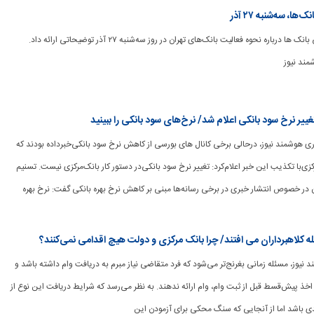
ا، سه‌شنبه ۲۷ آذر
[ad_1] شورای هماهنگی بانک ها درباره نحوه فعالیت بانک‌های تهران در روز سه‌شنبه ۲۷ آذر توضیحاتی ارائه داد.
یر نرخ سود بانکی‌ اعلام شد/ نرخ‌های سود بانکی را ببینید
برگزاری هوشمند نیوز، درحالی برخی کانال های بورسی از کاهش نرخ سود بانکی‌خبرداده بودند که
زی‌با تکذیب این خبر اعلام‌کرد: تغییر نرخ سود بانکی‌در دستور کار بانک‌مرکزی نیست. تسنیم
ر خصوص انتشار خبری در برخی رسانه‌ها مبنی بر کاهش نرخ بهره بانکی گفت:‌ نرخ بهره
له کلاهبرداران می افتند/ چرا بانک مرکزی و دولت هیچ اقدامی نمی‌کنند؟
وشمند نیوز، مسئله زمانی بغرنج‌تر می‌شود که فرد متقاضی نیاز مبرم به دریافت وام داشته باشد و
ذ پیش‌قسط قبل از ثبت وام، وام ارائه ندهند. به نظر می‌رسد که شرایط دریافت این نوع از
 باشد اما از آنجایی که سنگ محکی برای آزمودن این