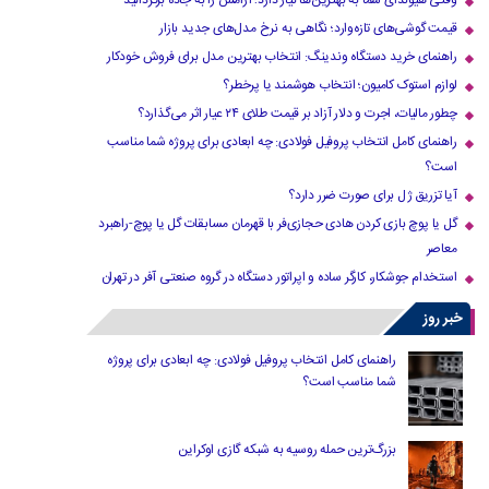
وقتی هیوندای شما به بهترین‌ها نیاز دارد؛ آرامش را به جاده برگردانید
قیمت گوشی‌های تازه‌وارد؛ نگاهی به نرخ مدل‌های جدید بازار
راهنمای خرید دستگاه وندینگ: انتخاب بهترین مدل برای فروش خودکار
لوازم استوک کامیون؛ انتخاب هوشمند یا پرخطر؟
چطور مالیات، اجرت و دلار آزاد بر قیمت طلای ۲۴ عیار اثر می‌گذارد؟
راهنمای کامل انتخاب پروفیل فولادی: چه ابعادی برای پروژه شما مناسب
است؟
آیا تزریق ژل برای صورت ضرر دارد​؟
گل یا پوچ بازی کردن هادی حجازی‌فر با قهرمان مسابقات گل یا پوچ-راهبرد
معاصر
استخدام جوشکار، کارگر ساده و اپراتور دستگاه در گروه صنعتی آفر در تهران
خبر روز
راهنمای کامل انتخاب پروفیل فولادی: چه ابعادی برای پروژه
شما مناسب است؟
بزرگ‌ترین حمله روسیه به شبکه گازی اوکراین