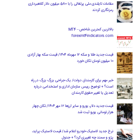
مقامات تایلندی ملی پرتغالی را با 580 میلیون دلار کلاهبرداری
رمزنگاری کردند
بالاترین کمترین شاخص MT4 –
forexmt4indicators.com
قیمت جدید طلا و سکه ۱۲ مهرماه ۱۴۰۴/ قیمت سکه بهار آزادی
۱۰ میلیون تومان تکان خورد
خبر مهم برای کارمندان دولت/ یک جراحی بزرگ بزرگ در راه
است؟ + توضیح رییس سازمان اداری و استخدامی درباره
تعدیل یا تغییر حقوق کارمندان
قیمت جدید دلار، یورو و سایر ارزها ۱۲ مهر ۱۴۰۴/ تکان چهار
هزار تومانی یورو ثبت شد
نرخ جدید لاستیک خودرو اعلام شد/ قیمت لاستیک پراید،
پژو و سمند چه تغییری کرد؟ + جدول