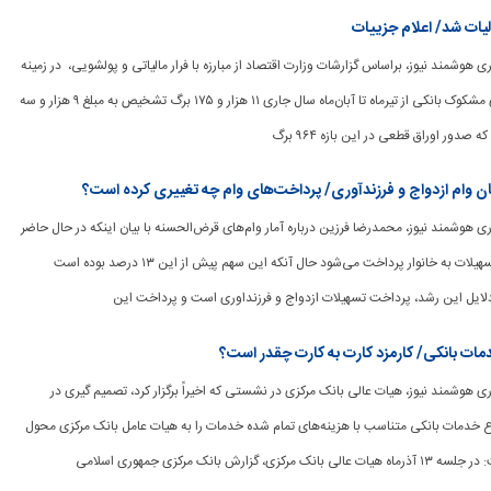
یات شد/ اعلام جزییات
رگزاری هوشمند نیوز، براساس گزارشات وزارت اقتصاد از مبارزه با فرار مالیاتی و پولشویی، در زمینه
رسیدگی به تراکنش‌های مشکوک بانکی از تیرماه تا آبان‌ماه سال جاری ۱۱ هزار و ۱۷۵ برگ تشخیص به مبلغ ۹ هزار و سه
 صدور اوراق قطعی در این بازه ۹۶۴ برگ
ن وام ازدواج و فرزندآوری/ پرداخت‌های وام چه تغییری کرده است؟
رگزاری هوشمند نیوز، محمدرضا فرزین درباره آمار وام‌های قرض‌الحسنه با بیان اینکه در حال حاضر
تقریباً ۲۳ درصد از کل تسهیلات به خانوار پرداخت می‌شود حال آنکه این سهم پیش از این ۱۳ درصد بوده است
دلایل این رشد، پرداخت تسهیلات ازدواج و فرزنداوری است و پرداخت این
مات بانکی/ کارمزد کارت به کارت چقدر است؟
رگزاری هوشمند نیوز، هیات عالی بانک مرکزی در نشستی که اخیراً برگزار کرد، تصمیم گیری در
 خدمات بانکی متناسب با هزینه‌های تمام شده خدمات را به هیات عامل بانک مرکزی محول
گزارش بانک مرکزی جمهوری اسلامی