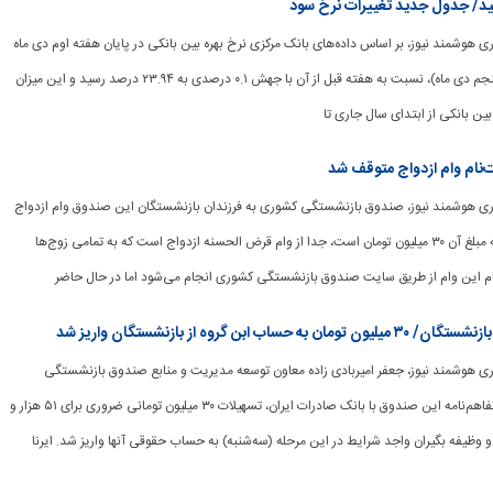
سید/ جدول جدید تغییرات نرخ سود
رگزاری هوشمند نیوز، بر اساس داده‌های بانک مرکزی نرخ بهره بین بانکی در پایان هفته اوم دی ماه
سال جاری (چهارشنبه پنجم دی ماه)، نسبت به هفته قبل از آن با جهش ۰.۱ درصدی به ۲۳.۹۴ درصد رسید و این میزان
 بین بانکی از ابتدای سال جاری تا
ت‌نام وام ازدواج متوقف شد
خبرگزاری هوشمند نیوز، صندوق بازنشستگی کشوری به فرزندان بازنشستگان این صندوق وام ازدواج
اعطا می‌کند. این وام که مبلغ آن ۳۰ میلیون تومان است، جدا از وام قرض الحسنه ازدواج است که به تمامی زوج‌ها
م این وام از طریق سایت صندوق بازنشستگی کشوری انجام می‌شود اما در حال حاضر
 گروه از بازنشستگان واریز شد
برگزاری هوشمند نیوز، جعفر امیربادی‌ زاده ​معاون توسعه مدیریت و منابع صندوق بازنشستگی
کشوری گفت: براساس تفاهم‌نامه این صندوق با بانک صادرات ایران، تسهیلات ۳۰ میلیون تومانی ضروری برای ۵۱ هزار و
ان و وظیفه‌ بگیران واجد شرایط در این مرحله (سه‌شنبه) به حساب حقوقی آنها واریز شد. ایرنا