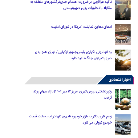
تاکید عراقچی بر ضرورت اهتمام جدی‌تر کشورهای منطقه به
مقابله با تجاوزات رژیم صهیونیستی
ادعای معاون نماینده آمریکا در شورای امنیت
رد اتهام‌زنی تکراری رئیس‌جمهور اوکراین/ تهران همواره بر
ضرورت پایان جنگ تاکید دارد
اخبار اقتصادی
رکوردشکنی بورس تهران امروز ۱۲ مهر ۱۴۰۴| بازار سهام رونق
گرفت
زخم کاری دلار به بازار خودرو/ نادری: تنها در این حالت قیمت
خودرو نزولی می‌شود