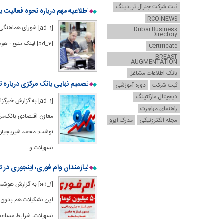
ثبت شرکت جنرال تریدینگ
اطلاعیه مهم درباره نحوه فعالیت بانک‌ه
RCO NEWS
Dubai Business
Directory
[ad_2] لینک منبع : هوشمند نیوز
Certificate
BREAST
AUGMENTATION
بانک اطلاعات مشاغل
تصمیم نهایی بانک مرکزی درباره تغی
ثبت شرکت
دوره آموزشی
دیجیتال مارکتینگ
[ad_1] به گزارش خ
راهنمای مهاجرت
معاون اقتصادی بانک‌مرک
مجله الکترونیکی
مدرک ایزو
نوشت: محمد شیریجیان د
تسهیلات و
نیازمندان وام فوری، اینجوری در ت
[ad_1] به گزارش ه
این تشکیلات هم بدون اخ
تسهیلات، شرایط مساعدی