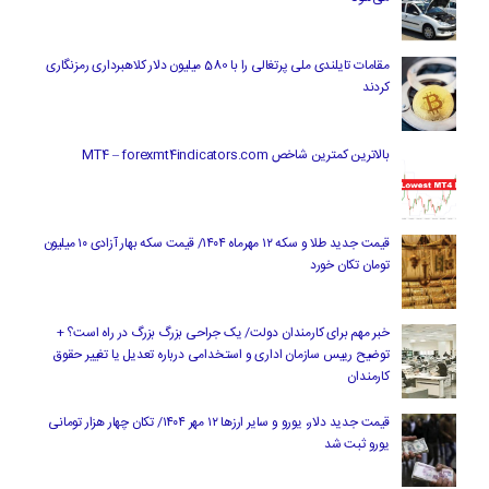
مقامات تایلندی ملی پرتغالی را با 580 میلیون دلار کلاهبرداری رمزنگاری
کردند
بالاترین کمترین شاخص MT4 – forexmt4indicators.com
قیمت جدید طلا و سکه ۱۲ مهرماه ۱۴۰۴/ قیمت سکه بهار آزادی ۱۰ میلیون
تومان تکان خورد
خبر مهم برای کارمندان دولت/ یک جراحی بزرگ بزرگ در راه است؟ +
توضیح رییس سازمان اداری و استخدامی درباره تعدیل یا تغییر حقوق
کارمندان
قیمت جدید دلار، یورو و سایر ارزها ۱۲ مهر ۱۴۰۴/ تکان چهار هزار تومانی
یورو ثبت شد