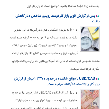
یک ماهه زیاد درآمد نداشته باشید.” واضح است که بازار کار قوی
پس از گزارش قوی بازار کار توسط رویترز، شاخص دلار کاهش
یافت
[ad_1] © رویترز. اسکناس های دلار آمریکا در این تصویر
نشان داده شده است که در 14 فوریه 2022 گرفته شده است.
رویترز/دادو روویک/تصویر نیویورک (رویترز) – پس از آنکه
گزارش حقوق و دستمزد خصوصی نشان داد بازار کار ایالات
متحده همچنان قوی است، در حالی که آمریکایی‌هایی که برای دریافت مزایای
بیکاری درخواست می‌کنند،
USD/CAD با موانع شکننده در حدود 1.3300 پیش از گزارش
بازار کار ایالات متحده/کانادا مواجه است.
[ad_1] اشتراک گذاری: USD/CAD فشار فروش را در حدود
1.3300 حس کرده است زیرا تمرکز روی داده های بازار کار
تغییر می کند. برخلاف فروش در شاخص دلار، بازدهی خزانه