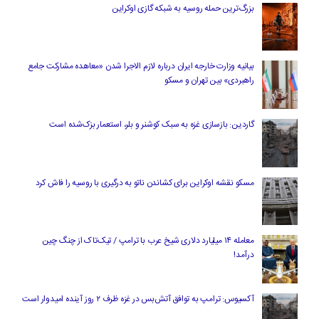
بزرگ‌ترین حمله روسیه به شبکه گازی اوکراین
بیانیه وزارت خارجه ایران درباره لازم‌ الاجرا شدن «معاهده مشارکت جامع
راهبردی» بین تهران و مسکو
گاردین: بازسازی غزه به سبک کوشنر و بلر، استعمار بزک‌شده است
مسکو نقشه اوکراین برای کشاندن ناتو به درگیری با روسیه را فاش کرد
معامله ۱۴ میلیارد دلاری شیخ عرب با ترامپ / تیک‌تاک از چنگ چین
درآمد!
آکسیوس: ترامپ به توافق آتش‌بس در غزه ظرف ۲ روز آینده امیدوار است