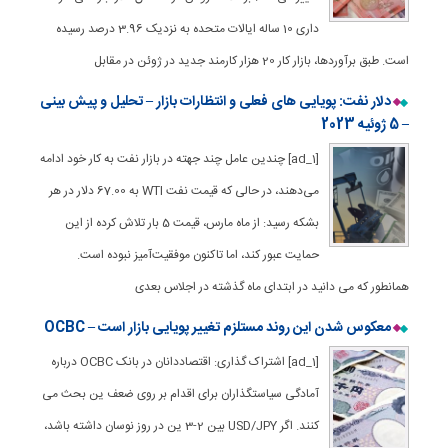
داری 10 ساله ایالات متحده به نزدیک 3.96 درصد رسیده
است. طبق برآوردها، بازار کار 20 هزار کارمند جدید در ژوئن در مقابل
دلار نفت: پویایی های فعلی و انتظارات بازار – تحلیل و پیش بینی
– 5 ژوئیه 2023
[ad_1] چندین عامل چند جهته در بازار نفت به کار خود ادامه
می‌دهند، در حالی که قیمت نفت WTI به 67.00 دلار در هر
بشکه رسید: از ماه مارس، قیمت 5 بار تلاش کرده از این
حمایت عبور کند، اما تاکنون موفقیت‌آمیز نبوده است.
همانطور که می دانید در ابتدای ماه گذشته در اجلاس بعدی
معکوس شدن این روند مستلزم تغییر پویایی بازار است – OCBC
[ad_1] اشتراک گذاری: اقتصاددانان در بانک OCBC درباره
آمادگی سیاستگذاران برای اقدام بر روی ضعف ین بحث می
کنند. اگر USD/JPY بین 2-3 ین در روز نوسان داشته باشد،