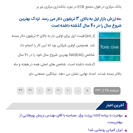
بانک مرکزی در طول مجمع ECB در مورد بانکداری مرکزی نیز بر
ارزش بازار اپل به بالای 3 تریلیون دلار می رسد. نزدک بهترین
شروع سال را در 40 سال گذشته داشته است
[ad_1] قیمت اپل برای اولین بار به بالای 3 تریلیون دلار بسته
شد. همچنین اولین شرکتی بود که این کار را انجام داد.
شاخص NASDAQ بهترین شروع سال خود را در 40 سال
گذشته داشته است. شاخص های اصلی همه در هفته و ماه
بالاتر بسته شدند. اعداد نهایی نشان می دهد: میانگین صنعتی داو
صفحه 35 از 262
«
...
10
20
30
‹
31
32
40
39
38
37
36
35
34
33
آخرین اخبار
»
...
70
60
50
›
مهاجرت با برنامه کانادا پرزنت ورکر: مصاحبه با آقای مهندس نریمان پورطلایی از
مهاجریست
ایران کمپانی رونمایی شد!