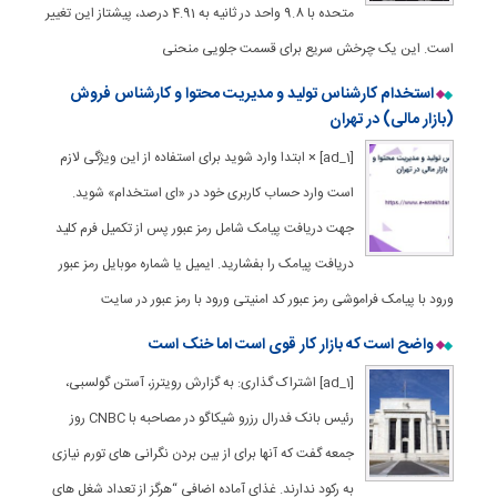
متحده با 9.8 واحد در ثانیه به 4.91 درصد، پیشتاز این تغییر
است. این یک چرخش سریع برای قسمت جلویی منحنی
استخدام کارشناس تولید و مدیریت محتوا و کارشناس فروش
(بازار مالی) در تهران
[ad_1] × ابتدا وارد شوید برای استفاده از این ویژگی لازم
است وارد حساب کاربری خود در «ای استخدام» شوید.
جهت دریافت پیامک شامل رمز عبور پس از تکمیل فرم کلید
دریافت پیامک را بفشارید. ایمیل یا شماره موبایل رمز عبور
ورود با پیامک فراموشی رمز عبور کد امنیتی ورود با رمز عبور در سایت
واضح است که بازار کار قوی است اما خنک است
[ad_1] اشتراک گذاری: به گزارش رویترز، آستن گولسبی،
رئیس بانک فدرال رزرو شیکاگو در مصاحبه با CNBC روز
جمعه گفت که آنها برای از بین بردن نگرانی های تورم نیازی
به رکود ندارند. غذای آماده اضافی “هرگز از تعداد شغل های