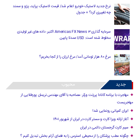
نرخ جدید لاستیک خودرو اعلام شد/ قیمت لاستیک پراید، پژو و سمند
چه تغییری کرد؟ + جدول
سرمایه گذاری Americas FX News 3 اکتبر: داده های غیر تولیدی
مخلوط شده است. USD عمدتا پایین.
مرغ ۸۰ هزار تومانی آمد/ مرغ ارزان را از کجا بخریم؟
جدید
محبوب
مهاجرت با برنامه کانادا پرزنت ورکر: مصاحبه با آقای مهندس نریمان پورطلایی از
مهاجریست
ایران کمپانی رونمایی شد!
آغاز ارائه ویزا کارت و مستر کارت در ایران از شهریور ۱۴۰۱
سیم کارت گرجستان دائمی در ایران
چگونه مطب پزشکان را از محیطی استرس زا به فضای آرام بخش تبدیل کنیم ؟