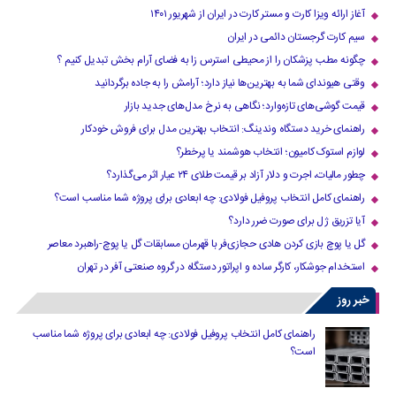
آغاز ارائه ویزا کارت و مستر کارت در ایران از شهریور ۱۴۰۱
سیم کارت گرجستان دائمی در ایران
چگونه مطب پزشکان را از محیطی استرس زا به فضای آرام بخش تبدیل کنیم ؟
وقتی هیوندای شما به بهترین‌ها نیاز دارد؛ آرامش را به جاده برگردانید
قیمت گوشی‌های تازه‌وارد؛ نگاهی به نرخ مدل‌های جدید بازار
راهنمای خرید دستگاه وندینگ: انتخاب بهترین مدل برای فروش خودکار
لوازم استوک کامیون؛ انتخاب هوشمند یا پرخطر؟
چطور مالیات، اجرت و دلار آزاد بر قیمت طلای ۲۴ عیار اثر می‌گذارد؟
راهنمای کامل انتخاب پروفیل فولادی: چه ابعادی برای پروژه شما مناسب است؟
آیا تزریق ژل برای صورت ضرر دارد​؟
گل یا پوچ بازی کردن هادی حجازی‌فر با قهرمان مسابقات گل یا پوچ-راهبرد معاصر
استخدام جوشکار، کارگر ساده و اپراتور دستگاه در گروه صنعتی آفر در تهران
خبر روز
راهنمای کامل انتخاب پروفیل فولادی: چه ابعادی برای پروژه شما مناسب
است؟