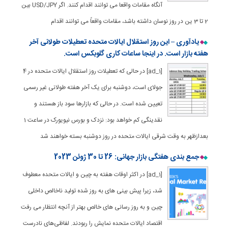
آنگاه مقامات واقعا می توانند اقدام کنند. اگر USD/JPY بین
2 تا 3 ین در روز نوسان داشته باشد، مقامات واقعاً می توانند اقدام
یادآوری – این روز استقلال ایالات متحده تعطیلات طولانی آخر
هفته بازار است. در اینجا ساعات کاری گلوبکس است.
[ad_1] در حالی که تعطیلات روز استقلال ایالات متحده در 4
جولای است، دوشنبه برای یک آخر هفته طولانی غیر رسمی
تعیین شده است. در حالی که بازارها سود باز هستند و
نقدینگی کم خواهد بود: نزدک و بورس نیویورک در ساعت 1
بعدازظهر به وقت شرقی ایالات متحده در روز دوشنبه بسته خواهند شد
جمع بندی هفتگی بازار جهانی: 26 تا 30 ژوئن 2023
[ad_1] در اکثر اوقات هفته به چین و ایالات متحده معطوف
شد، زیرا پیش بینی های به روز شده تولید ناخالص داخلی
چین و به روز رسانی های خالص بهتر از آنچه انتظار می رفت
اقتصاد ایالات متحده نمایش را ربودند. لفاظی‌های نادرست