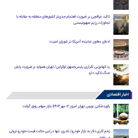
تاکید عراقچی بر ضرورت اهتمام جدی‌تر کشورهای منطقه به مقابله با
تجاوزات رژیم صهیونیستی
ادعای معاون نماینده آمریکا در شورای امنیت
رد اتهام‌زنی تکراری رئیس‌جمهور اوکراین/ تهران همواره بر ضرورت پایان
جنگ تاکید دارد
اخبار اقتصادی
رکوردشکنی بورس تهران امروز ۱۲ مهر ۱۴۰۴| بازار سهام رونق گرفت
زخم کاری دلار به بازار خودرو/ نادری: تنها در این حالت قیمت خودرو نزولی
می‌شود