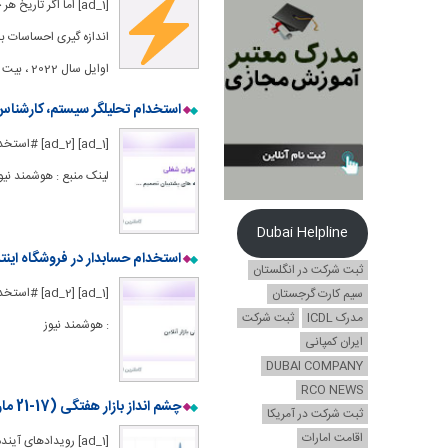
[ad_1] اما اگر تا
اوایل سال 2022 ، بیت کوین در حال گرفتن ساعتهای رولکس لوکس و در عین
استخدام تحلیلگر سیستم، کارشناس 
[1] [ad_2
لینک منبع : هوشمند نیو
Dubai Helpline
استخدام حسابدار در فروشگاه اینتر
ثبت شرکت در انگلستان
[_1] [ad_2
سیم کارت گرجستان
مدرک ICDL
ثبت شرکت
: هوشمند نیوز
ایران کمپانی
DUBAI COMPANY
RCO NEWS
چشم انداز بازار هفتگی (17-21 مارس)
ثبت شرکت در آمریکا
اقامت امارات
[ad_1] رویدادهای 