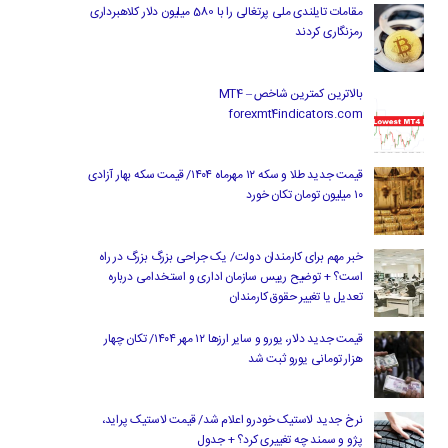
مقامات تایلندی ملی پرتغالی را با 580 میلیون دلار کلاهبرداری
رمزنگاری کردند
بالاترین کمترین شاخص MT4 –
forexmt4indicators.com
قیمت جدید طلا و سکه ۱۲ مهرماه ۱۴۰۴/ قیمت سکه بهار آزادی
۱۰ میلیون تومان تکان خورد
خبر مهم برای کارمندان دولت/ یک جراحی بزرگ بزرگ در راه
است؟ + توضیح رییس سازمان اداری و استخدامی درباره
تعدیل یا تغییر حقوق کارمندان
قیمت جدید دلار، یورو و سایر ارزها ۱۲ مهر ۱۴۰۴/ تکان چهار
هزار تومانی یورو ثبت شد
نرخ جدید لاستیک خودرو اعلام شد/ قیمت لاستیک پراید،
پژو و سمند چه تغییری کرد؟ + جدول