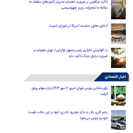
تاکید عراقچی بر ضرورت اهتمام جدی‌تر کشورهای منطقه به
مقابله با تجاوزات رژیم صهیونیستی
ادعای معاون نماینده آمریکا در شورای امنیت
رد اتهام‌زنی تکراری رئیس‌جمهور اوکراین/ تهران همواره بر
ضرورت پایان جنگ تاکید دارد
اخبار اقتصادی
رکوردشکنی بورس تهران امروز ۱۲ مهر ۱۴۰۴| بازار سهام رونق
گرفت
زخم کاری دلار به بازار خودرو/ نادری: تنها در این حالت قیمت
خودرو نزولی می‌شود