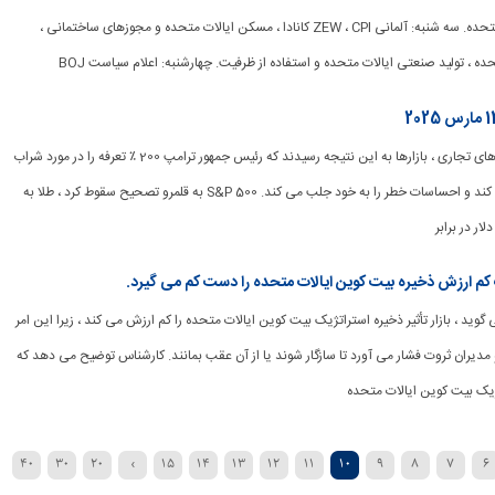
مسکن NAHB ایالات متحده. سه شنبه: آلمانی ZEW ، CPI کانادا ، مسکن ایالات متحده و مجوزهای ساختمانی ،
ده ، تولید صنعتی ایالات متحده و استفاده از ظرفیت. چهارشنبه: اعلام سیاست BOJ
[ad_1] با افزایش تنش های تجاری ، بازارها به این نتیجه رسیدند که رئیس جمهور ترامپ 200 ٪ تعرفه را در مورد شراب
های اروپایی تهدید می کند و احساسات خطر را به خود جلب می کند. S&P 500 به قلمرو تصحیح سقوط کرد ، طلا به
 کم ارزش ذخیره بیت کوین ایالات متحده را دست کم می گیرد.
می گوید ، بازار تأثیر ذخیره استراتژیک بیت کوین ایالات متحده را کم ارزش می کند ، زیرا این امر
دیران ثروت فشار می آورد تا سازگار شوند یا از آن عقب بمانند. کارشناس توضیح می دهد که
یک بیت کوین ایالات متحده
40
30
20
›
15
14
13
12
11
10
9
8
7
6