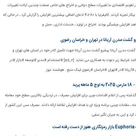
یشتر در تقویم اقتصادی ما.تغییرات سطح دولتی و اخراج های خاص صنعت چندین ایالت تغییرات
قابل توجهی در ادعاهای بیکار تجربه کردند. کالیفرنیا با 4،280 ادعای اضافی بیشترین افزایش را گزارش کرد ، در حالی که
اهد افزایش چشمگیر بودند. اخراج در تولید ، خدمات اداری ، حمل و
رو گشت مدرن آریانا در تهران و خراسان رضوی
شرو گشت مدرن آریانا پیشرو گشت مدرن آریانا جهت تکمیل کادر خود در استان های تهران و
خراسان رضوی از افراد واجد شرایط زیر دعوت به همکاری می نماید. [ad_2] #استخدام #مدیر #توسعه #بازار #در
ریانا #در #تهران #خراسان #رضوی لینک منبع : هوشمند نیوز
پرید
ماه گذشته پس از اعلام اقدامات چین برای افزایش مصرف ، در نزدیکی بالاترین سطح خود معامله
ه ، مقامات چینی برنامه ویژه ای با هدف افزایش تقاضا ارائه دادند. مصرف مس این کشور از
کرد و این به جبران تأثیر منفی