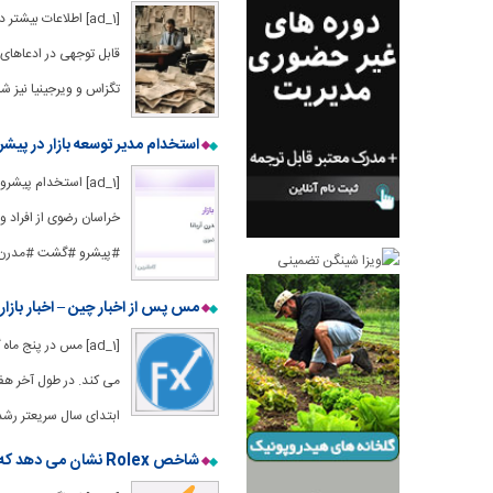
[ad_1] اطلاعات ب
تگزاس و ویرجینیا نیز ش
استخدام مدیر توسعه بازار در پیش
[ad_1] استخدام پی
#پیشرو #گشت #مدرن #آ
مس پس از اخبار چین – اخبار بازار – 18 مارس 2025 به اوج 5 ماهه 
[ad_1] مس در پنج 
می کند. در طول آخر هفت
ابتدای سال سریعتر رشد 
شاخص Rolex نشان می دهد که Euphoria بازار رمزنگاری هنوز از دست رفته است