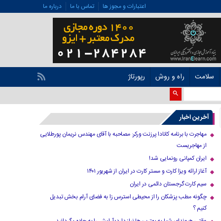
اعتبارات و مجوز ها
تماس با ما
درباره ما
سلامت
راه و روش
رپورتاژ
آخرین اخبار
مهاجرت با برنامه کانادا پرزنت ورکر: مصاحبه با آقای مهندس نریمان پورطلایی
از مهاجریست
ایران کمپانی رونمایی شد!
آغاز ارائه ویزا کارت و مستر کارت در ایران از شهریور ۱۴۰۱
سیم کارت گرجستان دائمی در ایران
چگونه مطب پزشکان را از محیطی استرس زا به فضای آرام بخش تبدیل
کنیم ؟