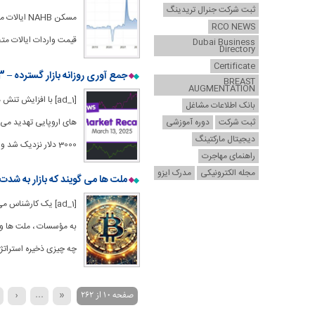
ثبت شرکت جنرال تریدینگ
RCO NEWS
قیمت واردات ایالات متح
Dubai Business
Directory
Certificate
جمع آوری روزانه بازار گسترده – 13 مارس 2025
BREAST
AUGMENTATION
بانک اطلاعات مشاغل
ثبت شرکت
دوره آموزشی
دیجیتال مارکتینگ
3000 دلار نزدیک شد و دلار در برابر
راهنمای مهاجرت
مجله الکترونیکی
مدرک ایزو
ملت ها می گویند که بازار به شدت
[ad_1] یک کارشناس 
به مؤسسات ، ملت ها و م
چه چیزی ذخیره استراتژ
صفحه 10 از 262
«
...
‹