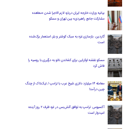
بیانیه وزارت خارجه ایران درباره لازم‌ الاجرا شدن «معاهده
مشارکت جامع راهبردی» بین تهران و مسکو
گاردین: بازسازی غزه به سبک کوشنر و بلر، استعمار بزک‌شده
است
مسکو نقشه اوکراین برای کشاندن ناتو به درگیری با روسیه را
فاش کرد
معامله ۱۴ میلیارد دلاری شیخ عرب با ترامپ / تیک‌تاک از چنگ
چین درآمد!
آکسیوس: ترامپ به توافق آتش‌بس در غزه ظرف ۲ روز آینده
امیدوار است