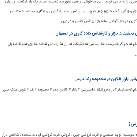
ریخ هر چیزی را به ما می گوید ، این سرخوشی واقعی هنوز هم نرسیده است. یک راه شگفت آور برای
اندازه گیری احساسات بازار رمزنگاری؟ قیمت Rolex. هیچ رالی رولکس: سرمایه گذاران رمزنگاری محتاط هستند در
تحقیقات بازار و کارشناس داده کاوی در اصفهان
ad_] #استخدام #تحلیلگر #سیستم #کارشناس #تحقیقات #بازار #کارشناس #داده #کاوی #در #اصفهان
ز
نتی بازار آنلاین در محدوده زند فارس
ad] #استخدام #حسابدار #در #فروشگاه #اینترنتی #بازار #آنلاین #در #محدوده #زند #فارس لینک منبع
آینده: دوشنبه: تولید صنعتی و خرده فروشی چین ، فروش خرده فروشی ایالات متحده ، شاخص بازار