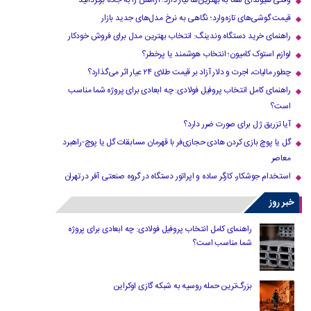
وقتی هیوندای شما به بهترین‌ها نیاز دارد؛ آرامش را به جاده برگردانید
قیمت گوشی‌های تازه‌وارد؛ نگاهی به نرخ مدل‌های جدید بازار
راهنمای خرید دستگاه وندینگ: انتخاب بهترین مدل برای فروش خودکار
لوازم استوک کامیون؛ انتخاب هوشمند یا پرخطر؟
چطور مالیات، اجرت و دلار آزاد بر قیمت طلای ۲۴ عیار اثر می‌گذارد؟
راهنمای کامل انتخاب پروفیل فولادی: چه ابعادی برای پروژه شما مناسب
است؟
آیا تزریق ژل برای صورت ضرر دارد​؟
گل یا پوچ بازی کردن هادی حجازی‌فر با قهرمان مسابقات گل یا پوچ-راهبرد
معاصر
استخدام جوشکار، کارگر ساده و اپراتور دستگاه در گروه صنعتی آفر در تهران
خبر روز
راهنمای کامل انتخاب پروفیل فولادی: چه ابعادی برای پروژه
شما مناسب است؟
بزرگ‌ترین حمله روسیه به شبکه گازی اوکراین