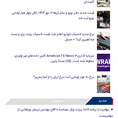
کارمندان
قیمت جدید دلار، یورو و سایر ارزها ۱۲ مهر ۱۴۰۴/ تکان چهار هزار تومانی
یورو ثبت شد
نرخ جدید لاستیک خودرو اعلام شد/ قیمت لاستیک پراید، پژو و سمند
چه تغییری کرد؟ + جدول
سرمایه گذاری Americas FX News 3 اکتبر: داده های غیر تولیدی
مخلوط شده است. USD عمدتا پایین.
مرغ ۸۰ هزار تومانی آمد/ مرغ ارزان را از کجا بخریم؟
جدید
محبوب
مهاجرت با برنامه کانادا پرزنت ورکر: مصاحبه با آقای مهندس نریمان پورطلایی از
مهاجریست