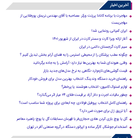
30
20
›
14
13
12
11
10
آخرین اخبار
»
...
40
مهاجرت با برنامه کانادا پرزنت ورکر: مصاحبه با آقای مهندس نریمان پورطلایی از
مهاجریست
ایران کمپانی رونمایی شد!
آغاز ارائه ویزا کارت و مستر کارت در ایران از شهریور ۱۴۰۱
سیم کارت گرجستان دائمی در ایران
چگونه مطب پزشکان را از محیطی استرس زا به فضای آرام بخش تبدیل کنیم ؟
وقتی هیوندای شما به بهترین‌ها نیاز دارد؛ آرامش را به جاده برگردانید
قیمت گوشی‌های تازه‌وارد؛ نگاهی به نرخ مدل‌های جدید بازار
راهنمای خرید دستگاه وندینگ: انتخاب بهترین مدل برای فروش خودکار
لوازم استوک کامیون؛ انتخاب هوشمند یا پرخطر؟
چطور مالیات، اجرت و دلار آزاد بر قیمت طلای ۲۴ عیار اثر می‌گذارد؟
راهنمای کامل انتخاب پروفیل فولادی: چه ابعادی برای پروژه شما مناسب است؟
آیا تزریق ژل برای صورت ضرر دارد​؟
گل یا پوچ بازی کردن هادی حجازی‌فر با قهرمان مسابقات گل یا پوچ-راهبرد معاصر
استخدام جوشکار، کارگر ساده و اپراتور دستگاه در گروه صنعتی آفر در تهران