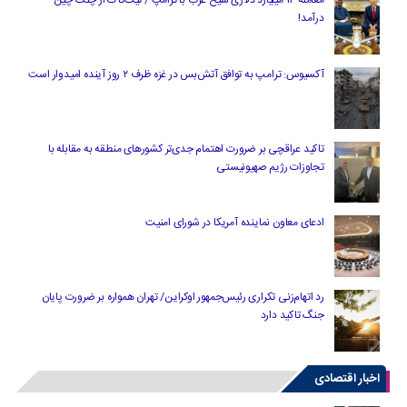
معامله ۱۴ میلیارد دلاری شیخ عرب با ترامپ / تیک‌تاک از چنگ چین
درآمد!
آکسیوس: ترامپ به توافق آتش‌بس در غزه ظرف ۲ روز آینده امیدوار است
تاکید عراقچی بر ضرورت اهتمام جدی‌تر کشورهای منطقه به مقابله با
تجاوزات رژیم صهیونیستی
ادعای معاون نماینده آمریکا در شورای امنیت
رد اتهام‌زنی تکراری رئیس‌جمهور اوکراین/ تهران همواره بر ضرورت پایان
جنگ تاکید دارد
اخبار اقتصادی