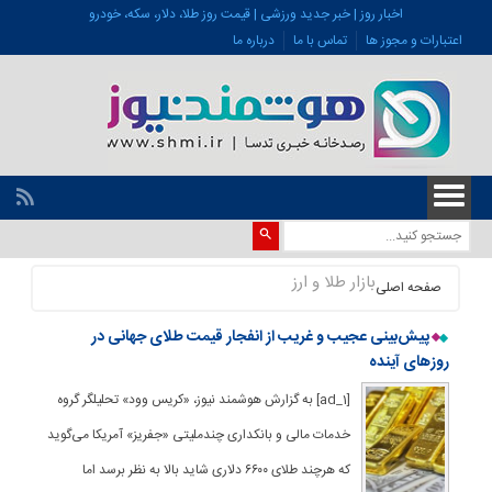
اخبار روز | خبر جدید ورزشی | قیمت روز طلا، دلار، سکه، خودرو
اعتبارات و مجوز ها
تماس با ما
درباره ما
بازار طلا و ارز
صفحه اصلی
پیش‌بینی عجیب و غریب از انفجار قیمت طلای جهانی در
روزهای آینده
[ad_1] به گزارش هوشمند نیوز، «کریس وود» تحلیلگر گروه
خدمات مالی و بانکداری چندملیتی «جفریز» آمریکا می‌گوید
که هرچند طلای ۶۶۰۰ دلاری شاید بالا به نظر برسد اما