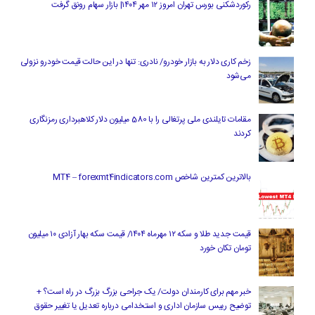
رکوردشکنی بورس تهران امروز ۱۲ مهر ۱۴۰۴| بازار سهام رونق گرفت
زخم کاری دلار به بازار خودرو/ نادری: تنها در این حالت قیمت خودرو نزولی
می‌شود
مقامات تایلندی ملی پرتغالی را با 580 میلیون دلار کلاهبرداری رمزنگاری
کردند
بالاترین کمترین شاخص MT4 – forexmt4indicators.com
قیمت جدید طلا و سکه ۱۲ مهرماه ۱۴۰۴/ قیمت سکه بهار آزادی ۱۰ میلیون
تومان تکان خورد
خبر مهم برای کارمندان دولت/ یک جراحی بزرگ بزرگ در راه است؟ +
توضیح رییس سازمان اداری و استخدامی درباره تعدیل یا تغییر حقوق