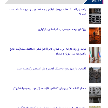
خبر روز
راهنمای کامل انتخاب پروفیل فولادی: چه ابعادی برای پروژه شما مناسب
است؟
بزرگ‌ترین حمله روسیه به شبکه گازی اوکراین
بیانیه وزارت خارجه ایران درباره لازم‌ الاجرا شدن «معاهده مشارکت جامع
راهبردی» بین تهران و مسکو
گاردین: بازسازی غزه به سبک کوشنر و بلر، استعمار بزک‌شده است
مسکو نقشه اوکراین برای کشاندن ناتو به درگیری با روسیه را فاش کرد