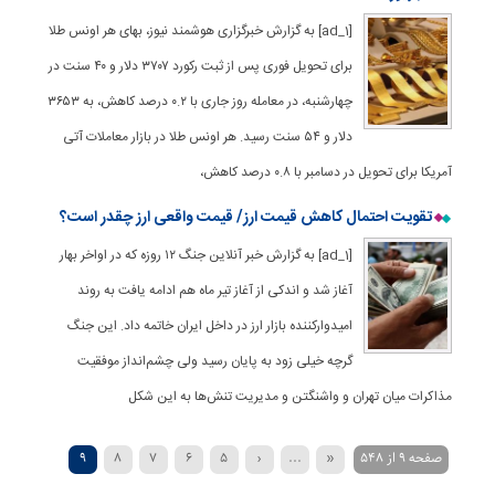
[ad_1] به گزارش خبرگزاری هوشمند نیوز، بهای هر اونس طلا
برای تحویل فوری پس از ثبت رکورد ۳۷۰۷ دلار و ۴۰ سنت در
چهارشنبه، در معامله روز جاری با ۰.۲ درصد کاهش، به ۳۶۵۳
دلار و ۵۴ سنت رسید. هر اونس طلا در بازار معاملات آتی
آمریکا برای تحویل در دسامبر با ۰.۸ درصد کاهش،
تقویت احتمال کاهش قیمت ارز/ قیمت واقعی ارز چقدر است؟
[ad_1] به گزارش خبر آنلاین جنگ ۱۲ روزه که در اواخر بهار
آغاز شد و اندکی از آغاز تیر ماه هم ادامه یافت به روند
امیدوارکننده بازار ارز در داخل ایران خاتمه داد. این جنگ
گرچه خیلی زود به پایان رسید ولی چشم‌انداز موفقیت
مذاکرات میان تهران و واشنگتن و مدیریت تنش‌ها به این شکل
صفحه 9 از 548
«
...
‹
5
6
7
8
9