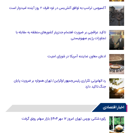
آکسیوس: ترامپ به توافق آتش‌بس در غزه ظرف ۲ روز آینده امیدوار است
تاکید عراقچی بر ضرورت اهتمام جدی‌تر کشورهای منطقه به مقابله با
تجاوزات رژیم صهیونیستی
ادعای معاون نماینده آمریکا در شورای امنیت
رد اتهام‌زنی تکراری رئیس‌جمهور اوکراین/ تهران همواره بر ضرورت پایان
جنگ تاکید دارد
اخبار اقتصادی
رکوردشکنی بورس تهران امروز ۱۲ مهر ۱۴۰۴| بازار سهام رونق گرفت