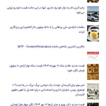
زخم کاری دلار به بازار خودرو/ نادری: تنها در این حالت قیمت خودرو نزولی
می‌شود
مقامات تایلندی ملی پرتغالی را با 580 میلیون دلار کلاهبرداری رمزنگاری
کردند
بالاترین کمترین شاخص MT4 – forexmt4indicators.com
قیمت جدید طلا و سکه ۱۲ مهرماه ۱۴۰۴/ قیمت سکه بهار آزادی ۱۰ میلیون
تومان تکان خورد
خبر مهم برای کارمندان دولت/ یک جراحی بزرگ بزرگ در راه است؟ +
توضیح رییس سازمان اداری و استخدامی درباره تعدیل یا تغییر حقوق
کارمندان
قیمت جدید دلار، یورو و سایر ارزها ۱۲ مهر ۱۴۰۴/ تکان چهار هزار تومانی