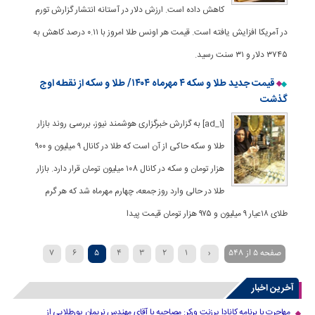
کاهش داده است. ارزش دلار در آستانه انتشار گزارش تورم
در آمریکا افزایش یافته است. قیمت هر اونس طلا امروز با ۰.۱۱ درصد کاهش به
۳۷۴۵ دلار و ۳۱ سنت رسید.
قیمت جدید طلا و سکه ۴ مهرماه ۱۴۰۴/ طلا و سکه از نقطه اوج
گذشت
[ad_1] به گزارش خبرگزاری هوشمند نیوز، بررسی روند بازار
طلا و سکه حاکی از آن است که طلا در کانال ۹ میلیون و ۹۰۰
هزار تومان و سکه در کانال ۱۰8 میلیون تومان قرار دارد. بازار
طلا در حالی وارد روز جمعه، چهارم مهرماه شد که هر گرم
طلای ۱۸عیار ۹ میلیون و ۹۷۵ هزار تومان قیمت پیدا
صفحه 5 از 548
‹
1
2
3
4
5
6
7
...
40
30
20
›
10
9
8
آخرین اخبار
»
مهاجرت با برنامه کانادا پرزنت ورکر: مصاحبه با آقای مهندس نریمان پورطلایی از