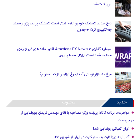
یورو ثبت شد
نرخ جدید لاستیک خودرو اعلام شد/ قیمت لاستیک پراید، پژو و سمند
چه تغییری کرد؟ + جدول
سرمایه گذاری Americas FX News 3 اکتبر: داده های غیر تولیدی
مخلوط شده است. USD عمدتا پایین.
مرغ ۸۰ هزار تومانی آمد/ مرغ ارزان را از کجا بخریم؟
جدید
محبوب
مهاجرت با برنامه کانادا پرزنت ورکر: مصاحبه با آقای مهندس نریمان پورطلایی از
مهاجریست
ایران کمپانی رونمایی شد!
آغاز ارائه ویزا کارت و مستر کارت در ایران از شهریور ۱۴۰۱