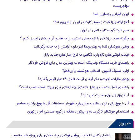
مهاجریست
ایران کمپانی رونمایی شد!
آغاز ارائه ویزا کارت و مستر کارت در ایران از شهریور ۱۴۰۱
سیم کارت گرجستان دائمی در ایران
چگونه مطب پزشکان را از محیطی استرس زا به فضای آرام بخش تبدیل کنیم ؟
وقتی هیوندای شما به بهترین‌ها نیاز دارد؛ آرامش را به جاده برگردانید
قیمت گوشی‌های تازه‌وارد؛ نگاهی به نرخ مدل‌های جدید بازار
راهنمای خرید دستگاه وندینگ: انتخاب بهترین مدل برای فروش خودکار
لوازم استوک کامیون؛ انتخاب هوشمند یا پرخطر؟
چطور مالیات، اجرت و دلار آزاد بر قیمت طلای ۲۴ عیار اثر می‌گذارد؟
راهنمای کامل انتخاب پروفیل فولادی: چه ابعادی برای پروژه شما مناسب است؟
آیا تزریق ژل برای صورت ضرر دارد​؟
گل یا پوچ بازی کردن هادی حجازی‌فر با قهرمان مسابقات گل یا پوچ-راهبرد معاصر
استخدام جوشکار، کارگر ساده و اپراتور دستگاه در گروه صنعتی آفر در تهران
خبر روز
راهنمای کامل انتخاب پروفیل فولادی: چه ابعادی برای پروژه شما مناسب