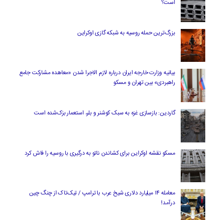
است؟
بزرگ‌ترین حمله روسیه به شبکه گازی اوکراین
بیانیه وزارت خارجه ایران درباره لازم‌ الاجرا شدن «معاهده مشارکت جامع
راهبردی» بین تهران و مسکو
گاردین: بازسازی غزه به سبک کوشنر و بلر، استعمار بزک‌شده است
مسکو نقشه اوکراین برای کشاندن ناتو به درگیری با روسیه را فاش کرد
معامله ۱۴ میلیارد دلاری شیخ عرب با ترامپ / تیک‌تاک از چنگ چین
درآمد!