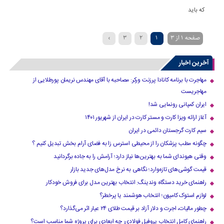
که باید
صفحه 1 از 3
1
2
3
›
آخرین اخبار
مهاجرت با برنامه کانادا پرزنت ورکر: مصاحبه با آقای مهندس نریمان پورطلایی از
مهاجریست
ایران کمپانی رونمایی شد!
آغاز ارائه ویزا کارت و مستر کارت در ایران از شهریور ۱۴۰۱
سیم کارت گرجستان دائمی در ایران
چگونه مطب پزشکان را از محیطی استرس زا به فضای آرام بخش تبدیل کنیم ؟
وقتی هیوندای شما به بهترین‌ها نیاز دارد؛ آرامش را به جاده برگردانید
قیمت گوشی‌های تازه‌وارد؛ نگاهی به نرخ مدل‌های جدید بازار
راهنمای خرید دستگاه وندینگ: انتخاب بهترین مدل برای فروش خودکار
لوازم استوک کامیون؛ انتخاب هوشمند یا پرخطر؟
چطور مالیات، اجرت و دلار آزاد بر قیمت طلای ۲۴ عیار اثر می‌گذارد؟
راهنمای کامل انتخاب پروفیل فولادی: چه ابعادی برای پروژه شما مناسب است؟