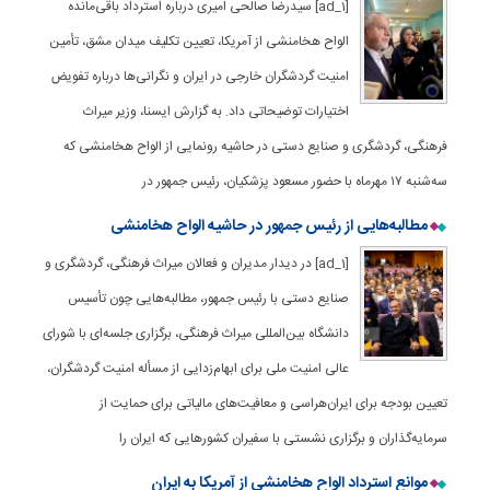
[ad_1] سیدرضا صالحی امیری درباره استرداد باقی‌مانده
الواح هخامنشی از آمریکا، تعیین تکلیف میدان مشق، تأمین
امنیت گردشگران خارجی در ایران و نگرانی‌ها درباره تفویض
اختیارات توضیحاتی داد. به گزارش ایسنا، وزیر میراث
فرهنگی، گردشگری و صنایع دستی در حاشیه رونمایی از الواح هخامنشی که
سه‌شنبه ۱۷ مهرماه با حضور مسعود پزشکیان، رئیس جمهور در
مطالبه‌هایی از رئیس جمهور در حاشیه الواح هخامنشی
[ad_1] در دیدار مدیران و فعالان میراث فرهنگی، گردشگری و
صنایع دستی با رئیس جمهور، مطالبه‌هایی چون تأسیس
دانشگاه بین‌المللی میراث فرهنگی، برگزاری جلسه‌ای با شورای
عالی امنیت ملی برای ابهام‌زدایی از مسأله امنیت گردشگران،
تعیین بودجه برای ایران‌هراسی و معافیت‌های مالیاتی برای حمایت از
سرمایه‌گذاران و برگزاری نشستی با سفیران کشورهایی که ایران را
موانع استرداد الواح هخامنشی از آمریکا به ایران