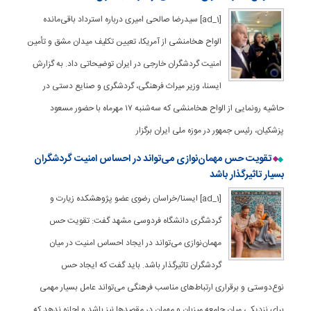
[ad_1] سیدرضا صالحی امیری درباره استرداد باقی‌مانده
الواح هخامنشی از آمریکا، تعیین تکلیف میدان مشق و تأمین
امنیت گردشگران خارجی در ایران توضیحاتی داد. به گزارش
ایسنا، وزیر میراث فرهنگی، گردشگری و صنایع دستی در
حاشیه رونمایی از الواح هخامنشی که سه‌شنبه ۱۷ مهرماه با حضور مسعود
پزشکیان، رئیس جمهور در موزه ملی ایران برگزار
تقویت حس مهمان‌نوازی می‌تواند در احساس امنیت گردشگران
بسیار تاثیرگذار باشد
[ad_1] ایسنا/خراسان رضوی عضو پژوهشکده زیارت و
گردشگری دانشگاه فردوسی مشهد گفت: تقویت حس
مهمان‌نوازی می‌تواند در ایجاد احساس امنیت در میان
گردشگران تاثیرگذار باشد. باید گفت که ایجاد حس
نوع‌دوستی و برقراری ارتباط‌های مناسب فرهنگی می‌تواند عامل بسیار مهمی
برای نزدیکی میان جامعه میزبان و مهمان در مقصدها نیز باشد و اجازه ندهد که