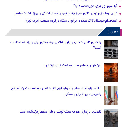
آیا تزریق ژل برای صورت ضرر دارد​؟
گل یا پوچ بازی کردن هادی حجازی‌فر با قهرمان مسابقات گل یا پوچ-راهبرد معاصر
استخدام جوشکار، کارگر ساده و اپراتور دستگاه در گروه صنعتی آفر در تهران
خبر روز
راهنمای کامل انتخاب پروفیل فولادی: چه ابعادی برای پروژه شما مناسب
است؟
بزرگ‌ترین حمله روسیه به شبکه گازی اوکراین
بیانیه وزارت خارجه ایران درباره لازم‌ الاجرا شدن «معاهده مشارکت جامع
راهبردی» بین تهران و مسکو
گاردین: بازسازی غزه به سبک کوشنر و بلر، استعمار بزک‌شده است