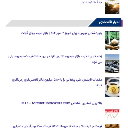
جنگ تاکید دارد
اخبار اقتصادی
رکوردشکنی بورس تهران امروز ۱۲ مهر ۱۴۰۴| بازار سهام رونق گرفت
زخم کاری دلار به بازار خودرو/ نادری: تنها در این حالت قیمت خودرو نزولی
می‌شود
مقامات تایلندی ملی پرتغالی را با 580 میلیون دلار کلاهبرداری رمزنگاری
کردند
بالاترین کمترین شاخص MT4 – forexmt4indicators.com
قیمت جدید طلا و سکه ۱۲ مهرماه ۱۴۰۴/ قیمت سکه بهار آزادی ۱۰ میلیون