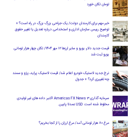
تومان تکان خورد
خبر مهم برای کارمندان دولت/ یک جراحی بزرگ بزرگ در راه است؟ +
توضیح رییس سازمان اداری و استخدامی درباره تعدیل یا تغییر حقوق
کارمندان
قیمت جدید دلار، یورو و سایر ارزها ۱۲ مهر ۱۴۰۴/ تکان چهار هزار تومانی
یورو ثبت شد
نرخ جدید لاستیک خودرو اعلام شد/ قیمت لاستیک پراید، پژو و سمند
چه تغییری کرد؟ + جدول
سرمایه گذاری Americas FX News 3 اکتبر: داده های غیر تولیدی
مخلوط شده است. USD عمدتا پایین.
مرغ ۸۰ هزار تومانی آمد/ مرغ ارزان را از کجا بخریم؟