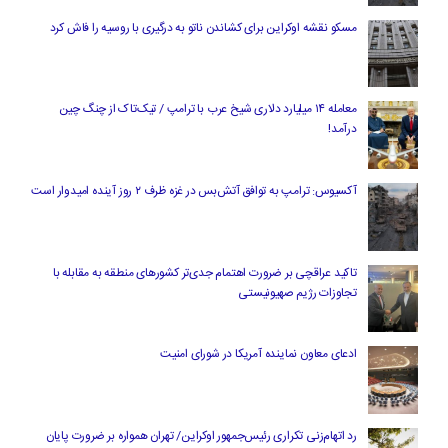
مسکو نقشه اوکراین برای کشاندن ناتو به درگیری با روسیه را فاش کرد
معامله ۱۴ میلیارد دلاری شیخ عرب با ترامپ / تیک‌تاک از چنگ چین
درآمد!
آکسیوس: ترامپ به توافق آتش‌بس در غزه ظرف ۲ روز آینده امیدوار است
تاکید عراقچی بر ضرورت اهتمام جدی‌تر کشورهای منطقه به مقابله با
تجاوزات رژیم صهیونیستی
ادعای معاون نماینده آمریکا در شورای امنیت
رد اتهام‌زنی تکراری رئیس‌جمهور اوکراین/ تهران همواره بر ضرورت پایان