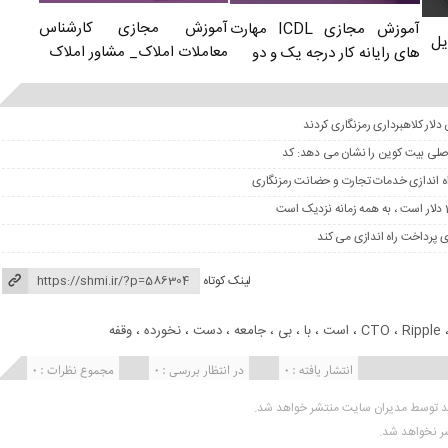
آموزش مجازی کارشناس
آموزش مجازی ICDL مهارت
یل
معاملات املاک_ مشاور املاک
های رایانه کار درجه یک و دو
 اصلی بیت کوین را نشان می دهد: کد
لینک کوتاه
Ripple
،
CTO
،
است
،
با
،
بی
،
جامعه
،
دست
،
نخورده
،
وقفه
انتشار یافته : 0
در انتظار بررسی : 0
مجموع نظرات : 0
ید توسط مدیران سایت منتشر خواهد شد.
شر نخواهد شد.