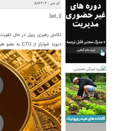
کد خبر : 586304
[ad_1]
تکامل رهبری ریپل در حال تقویت 
دیوید شوارتز از