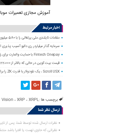
آموزش مجازی تعمیرات موبا
اخبار مرتبط
مقامات تایلندی ملی پرتغالی را با 580 میلیون دلار کلاهبرداری رمزنگاری کردند
سرمایه گذار میلیاردر ری دالیو آسیب پذیری
Fintech Onepay با حمایت والمارت برای راه اندازی خدمات تجارت و حضانت رمزنگاری
قیمت بیت کوین در حالی که بالاتر از 122،000 دلار است ، به همه زمانه نزدیک است
Scroll USX ، یک نئودولار با قدرت ZK را برای پرداخت راه اندازی می کند
برچسب ها :
XRPL
،
XRP
،
Vision
،
ارسال نظر شما
نظرات ارسال شده توسط شما، پس از تای
نظراتی که حاوی تهمت یا افترا باشد منت