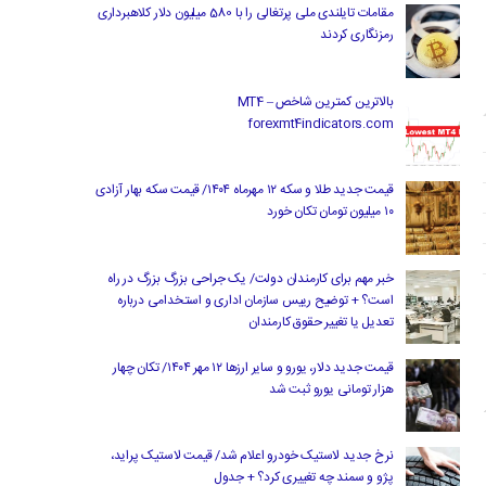
مقامات تایلندی ملی پرتغالی را با 580 میلیون دلار کلاهبرداری
رمزنگاری کردند
بالاترین کمترین شاخص MT4 –
forexmt4indicators.com
قیمت جدید طلا و سکه ۱۲ مهرماه ۱۴۰۴/ قیمت سکه بهار آزادی
۱۰ میلیون تومان تکان خورد
خبر مهم برای کارمندان دولت/ یک جراحی بزرگ بزرگ در راه
است؟ + توضیح رییس سازمان اداری و استخدامی درباره
تعدیل یا تغییر حقوق کارمندان
قیمت جدید دلار، یورو و سایر ارزها ۱۲ مهر ۱۴۰۴/ تکان چهار
هزار تومانی یورو ثبت شد
نرخ جدید لاستیک خودرو اعلام شد/ قیمت لاستیک پراید،
پژو و سمند چه تغییری کرد؟ + جدول