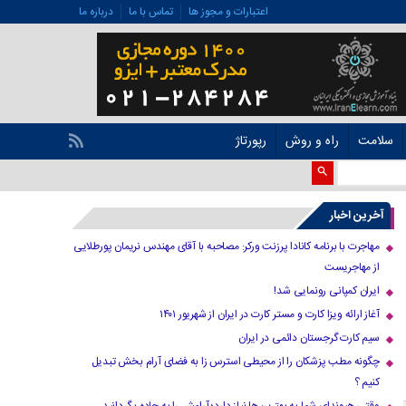
اعتبارات و مجوز ها
تماس با ما
درباره ما
سلامت
راه و روش
رپورتاژ
آخرین اخبار
مهاجرت با برنامه کانادا پرزنت ورکر: مصاحبه با آقای مهندس نریمان پورطلایی
از مهاجریست
ایران کمپانی رونمایی شد!
آغاز ارائه ویزا کارت و مستر کارت در ایران از شهریور ۱۴۰۱
سیم کارت گرجستان دائمی در ایران
چگونه مطب پزشکان را از محیطی استرس زا به فضای آرام بخش تبدیل
کنیم ؟