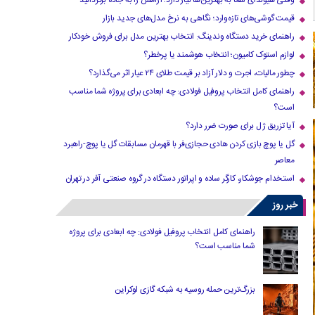
وقتی هیوندای شما به بهترین‌ها نیاز دارد؛ آرامش را به جاده برگردانید
قیمت گوشی‌های تازه‌وارد؛ نگاهی به نرخ مدل‌های جدید بازار
راهنمای خرید دستگاه وندینگ: انتخاب بهترین مدل برای فروش خودکار
لوازم استوک کامیون؛ انتخاب هوشمند یا پرخطر؟
چطور مالیات، اجرت و دلار آزاد بر قیمت طلای ۲۴ عیار اثر می‌گذارد؟
راهنمای کامل انتخاب پروفیل فولادی: چه ابعادی برای پروژه شما مناسب
است؟
آیا تزریق ژل برای صورت ضرر دارد​؟
گل یا پوچ بازی کردن هادی حجازی‌فر با قهرمان مسابقات گل یا پوچ-راهبرد
معاصر
استخدام جوشکار، کارگر ساده و اپراتور دستگاه در گروه صنعتی آفر در تهران
خبر روز
راهنمای کامل انتخاب پروفیل فولادی: چه ابعادی برای پروژه
شما مناسب است؟
بزرگ‌ترین حمله روسیه به شبکه گازی اوکراین