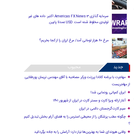
سرمایه گذاری Americas FX News 3 اکتبر: داده های غیر
تولیدی مخلوط شده است. USD عمدتا پایین.
مرغ ۸۰ هزار تومانی آمد/ مرغ ارزان را از کجا بخریم؟
جدید
محبوب
مهاجرت با برنامه کانادا پرزنت ورکر: مصاحبه با آقای مهندس نریمان پورطلایی
از مهاجریست
ایران کمپانی رونمایی شد!
آغاز ارائه ویزا کارت و مستر کارت در ایران از شهریور ۱۴۰۱
سیم کارت گرجستان دائمی در ایران
چگونه مطب پزشکان را از محیطی استرس زا به فضای آرام بخش تبدیل کنیم
؟
وقتی هیوندای شما به بهترین‌ها نیاز دارد؛ آرامش را به جاده برگردانید