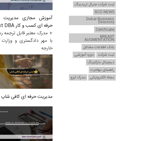
ثبت شرکت جنرال تریدینگ
RCO NEWS
آموزش مجازی مدیریت ع
Dubai Business
Directory
حرفه ای کسب و کار Post DBA
Certificate
+ مدرک معتبر قابل ترجمه ر
BREAST
AUGMENTATION
با مهر دادگستری و وزارت ا
بانک اطلاعات مشاغل
خارجه
ثبت شرکت
دوره آموزشی
دیجیتال مارکتینگ
راهنمای مهاجرت
مجله الکترونیکی
مدرک ایزو
مدیریت حرفه ای کافی شاپ