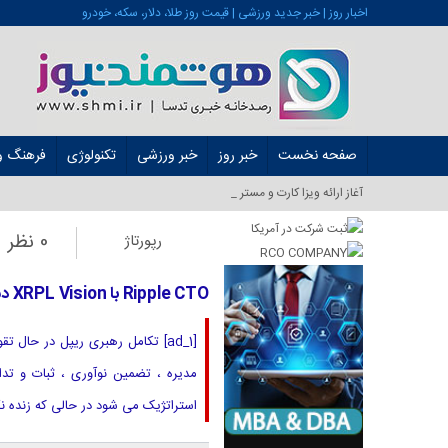
اخبار روز | خبر جدید ورزشی | قیمت روز طلا، دلار، سکه، خودرو
صفحه نخست
خبر روز
خبر ورزشی
تکنولوژی
فرهنگ و 
آغاز ارائه ویزا کارت و مستر کارت در ایران ا_
0 نظر
رپورتاژ
Ripple CTO با XRPL Vision دست نخورده و جامعه XRP بی وقفه است
استراتژیک می شود در حالی که زنده نگه داشتن 