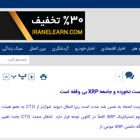
هنر
اخبار اقتصادی
اخبار خودرو
گردشگری
بین الملل
سبک زندگی
-
[ad_1] تکامل رهبری ریپل در حال تقویت اعتماد به نفس بلند مدت است زیرا انتقال دیوید شوارتز از CTO به عضو هیئت
مدیره ، تضمین نوآوری ، ثبات و تداوم استراتژیک XRP کاملاً در کانون توجه قرار دارد. انتقال مجدد CTO باعث تغییر
XRP موجی از