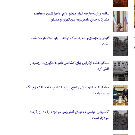
بیانیه وزارت خارجه ایران درباره لازم‌ الاجرا شدن «معاهده
مشارکت جامع راهبردی» بین تهران و مسکو
ه
گاردین: بازسازی غزه به سبک کوشنر و بلر، استعمار بزک‌شده
است
مسکو نقشه اوکراین برای کشاندن ناتو به درگیری با روسیه را
فاش کرد
معامله ۱۴ میلیارد دلاری شیخ عرب با ترامپ / تیک‌تاک از چنگ
چین درآمد!
آکسیوس: ترامپ به توافق آتش‌بس در غزه ظرف ۲ روز آینده
امیدوار است