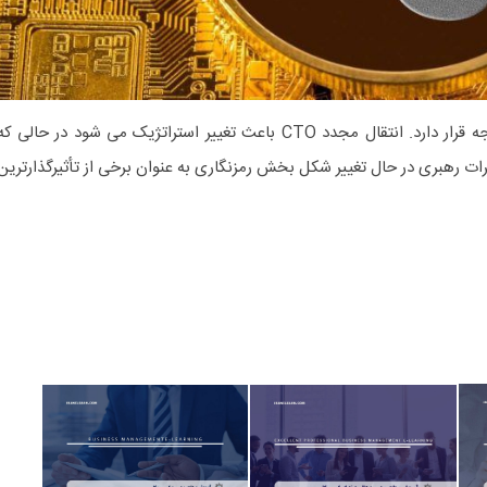
استراتژیک XRP کاملاً در کانون توجه قرار دارد. انتقال مجدد CTO باعث تغییر استراتژیک می شود در حالی ک
XR موجی از تغییرات رهبری در حال تغییر شکل بخش رمزنگاری به عنوان برخی از تأثیرگذارترین