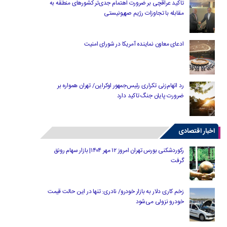
تاکید عراقچی بر ضرورت اهتمام جدی‌تر کشورهای منطقه به
مقابله با تجاوزات رژیم صهیونیستی
ادعای معاون نماینده آمریکا در شورای امنیت
رد اتهام‌زنی تکراری رئیس‌جمهور اوکراین/ تهران همواره بر
ضرورت پایان جنگ تاکید دارد
اخبار اقتصادی
رکوردشکنی بورس تهران امروز ۱۲ مهر ۱۴۰۴| بازار سهام رونق
گرفت
زخم کاری دلار به بازار خودرو/ نادری: تنها در این حالت قیمت
خودرو نزولی می‌شود