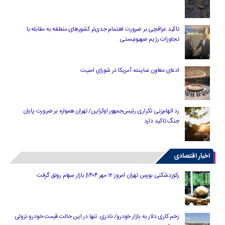
تاکید عراقچی بر ضرورت اهتمام جدی‌تر کشورهای منطقه به مقابله با
تجاوزات رژیم صهیونیستی
ادعای معاون نماینده آمریکا در شورای امنیت
رد اتهام‌زنی تکراری رئیس‌جمهور اوکراین/ تهران همواره بر ضرورت پایان
جنگ تاکید دارد
اخبار اقتصادی
رکوردشکنی بورس تهران امروز ۱۲ مهر ۱۴۰۴| بازار سهام رونق گرفت
زخم کاری دلار به بازار خودرو/ نادری: تنها در این حالت قیمت خودرو نزولی