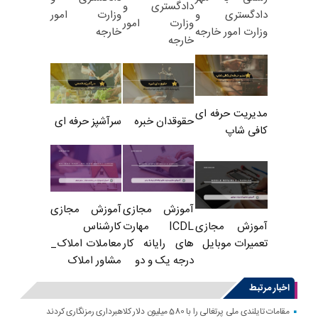
دادگستری و
وزارت امور
دادگستری و
وزارت امور
خارجه
وزارت امور خارجه
خارجه
مدیریت حرفه ای
حقوقدان خبره
سرآشپز حرفه ای
کافی شاپ
آموزش مجازی
آموزش مجازی
ICDL مهارت
کارشناس
آموزش مجازی
های رایانه کار
معاملات املاک_
تعمیرات موبایل
درجه یک و دو
مشاور املاک
اخبار مرتبط
مقامات تایلندی ملی پرتغالی را با 580 میلیون دلار کلاهبرداری رمزنگاری کردند