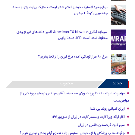
نرخ جدید لاستیک خودرو اعلام شد/ قیمت لاستیک پراید، پژو و سمند
چه تغییری کرد؟ + جدول
سرمایه گذاری Americas FX News 3 اکتبر: داده های غیر تولیدی
مخلوط شده است. USD عمدتا پایین.
مرغ ۸۰ هزار تومانی آمد/ مرغ ارزان را از کجا بخریم؟
جدید
محبوب
مهاجرت با برنامه کانادا پرزنت ورکر: مصاحبه با آقای مهندس نریمان پورطلایی از
مهاجریست
ایران کمپانی رونمایی شد!
آغاز ارائه ویزا کارت و مستر کارت در ایران از شهریور ۱۴۰۱
سیم کارت گرجستان دائمی در ایران
چگونه مطب پزشکان را از محیطی استرس زا به فضای آرام بخش تبدیل کنیم ؟