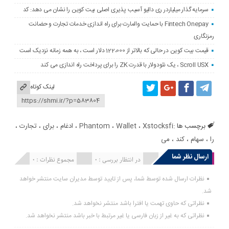
سرمایه گذار میلیاردر ری دالیو آسیب پذیری اصلی بیت کوین را نشان می دهد: کد
Fintech Onepay با حمایت والمارت برای راه اندازی خدمات تجارت و حضانت
رمزنگاری
قیمت بیت کوین در حالی که بالاتر از 122،000 دلار است ، به همه زمانه نزدیک است
Scroll USX ، یک نئودولار با قدرت ZK را برای پرداخت راه اندازی می کند
لینک کوتاه
برچسب ها :
Xstocksfi
،
Wallet
،
Phantom
،
ادغام
،
برای
،
تجارت
،
را
،
سهام
،
کند
،
می
ارسال نظر شما
انتشار یافته : 0
در انتظار بررسی : 0
مجموع نظرات : 0
نظرات ارسال شده توسط شما، پس از تایید توسط مدیران سایت منتشر خواهد
شد.
نظراتی که حاوی تهمت یا افترا باشد منتشر نخواهد شد.
نظراتی که به غیر از زبان فارسی یا غیر مرتبط با خبر باشد منتشر نخواهد شد.