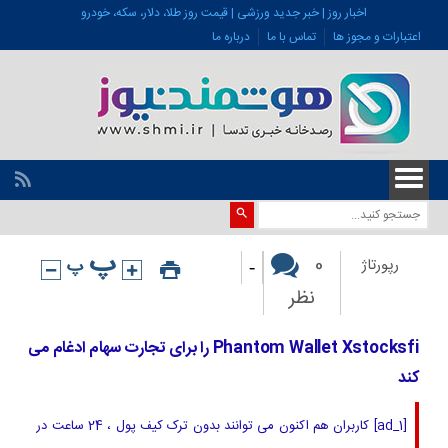
اخبار روز | خبر جدید ورزشی | قیمت روز طلا، دلار، سکه، خودرو
اعتبارات و مجوز ها
تماس با ما
درباره ما
-
0
رپورتاژ
نظر
Phantom Wallet Xstocksfi را برای تجارت سهام ادغام می
کند
[ad_1] کاربران هم اکنون می توانند بدون ترک کیف پول ، 24 ساعت در