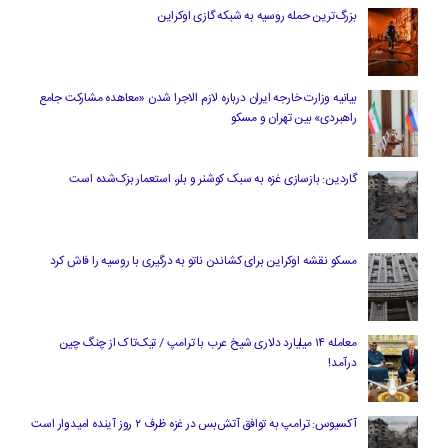
بزرگ‌ترین حمله روسیه به شبکه گازی اوکراین
بیانیه وزارت خارجه ایران درباره لازم‌ الاجرا شدن «معاهده مشارکت جامع
راهبردی» بین تهران و مسکو
گاردین: بازسازی غزه به سبک کوشنر و بلر، استعمار بزک‌شده است
مسکو نقشه اوکراین برای کشاندن ناتو به درگیری با روسیه را فاش کرد
معامله ۱۴ میلیارد دلاری شیخ عرب با ترامپ / تیک‌تاک از چنگ چین
درآمد!
آکسیوس: ترامپ به توافق آتش‌بس در غزه ظرف ۲ روز آینده امیدوار است