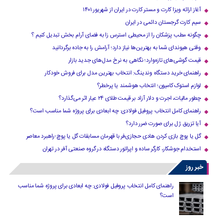
آغاز ارائه ویزا کارت و مستر کارت در ایران از شهریور ۱۴۰۱
سیم کارت گرجستان دائمی در ایران
چگونه مطب پزشکان را از محیطی استرس زا به فضای آرام بخش تبدیل کنیم ؟
وقتی هیوندای شما به بهترین‌ها نیاز دارد؛ آرامش را به جاده برگردانید
قیمت گوشی‌های تازه‌وارد؛ نگاهی به نرخ مدل‌های جدید بازار
راهنمای خرید دستگاه وندینگ: انتخاب بهترین مدل برای فروش خودکار
لوازم استوک کامیون؛ انتخاب هوشمند یا پرخطر؟
چطور مالیات، اجرت و دلار آزاد بر قیمت طلای ۲۴ عیار اثر می‌گذارد؟
راهنمای کامل انتخاب پروفیل فولادی: چه ابعادی برای پروژه شما مناسب است؟
آیا تزریق ژل برای صورت ضرر دارد​؟
گل یا پوچ بازی کردن هادی حجازی‌فر با قهرمان مسابقات گل یا پوچ-راهبرد معاصر
استخدام جوشکار، کارگر ساده و اپراتور دستگاه در گروه صنعتی آفر در تهران
خبر روز
راهنمای کامل انتخاب پروفیل فولادی: چه ابعادی برای پروژه شما مناسب
است؟