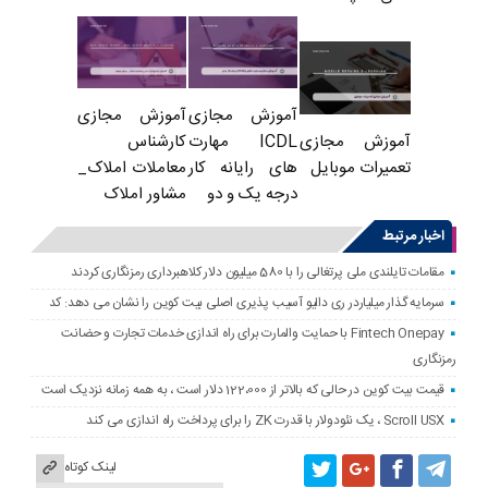
آموزش مجازی
آموزش مجازی
ICDL مهارت
کارشناس
آموزش مجازی
های رایانه کار
معاملات املاک_
تعمیرات موبایل
درجه یک و دو
مشاور املاک
اخبار مرتبط
مقامات تایلندی ملی پرتغالی را با 580 میلیون دلار کلاهبرداری رمزنگاری کردند
سرمایه گذار میلیاردر ری دالیو آسیب پذیری اصلی بیت کوین را نشان می دهد: کد
Fintech Onepay با حمایت والمارت برای راه اندازی خدمات تجارت و حضانت
رمزنگاری
قیمت بیت کوین در حالی که بالاتر از 122،000 دلار است ، به همه زمانه نزدیک است
Scroll USX ، یک نئودولار با قدرت ZK را برای پرداخت راه اندازی می کند
لینک کوتاه