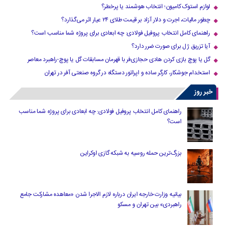
لوازم استوک کامیون؛ انتخاب هوشمند یا پرخطر؟
چطور مالیات، اجرت و دلار آزاد بر قیمت طلای ۲۴ عیار اثر می‌گذارد؟
راهنمای کامل انتخاب پروفیل فولادی: چه ابعادی برای پروژه شما مناسب است؟
آیا تزریق ژل برای صورت ضرر دارد​؟
گل یا پوچ بازی کردن هادی حجازی‌فر با قهرمان مسابقات گل یا پوچ-راهبرد معاصر
استخدام جوشکار، کارگر ساده و اپراتور دستگاه در گروه صنعتی آفر در تهران
خبر روز
راهنمای کامل انتخاب پروفیل فولادی: چه ابعادی برای پروژه شما مناسب
است؟
بزرگ‌ترین حمله روسیه به شبکه گازی اوکراین
بیانیه وزارت خارجه ایران درباره لازم‌ الاجرا شدن «معاهده مشارکت جامع
راهبردی» بین تهران و مسکو