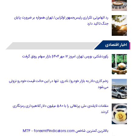
رد اتهام‌زنی تکراری رئیس‌جمهور اوکراین/ تهران همواره بر ضرورت پایان
جنگ تاکید دارد
اخبار اقتصادی
رکوردشکنی بورس تهران امروز ۱۲ مهر ۱۴۰۴| بازار سهام رونق گرفت
زخم کاری دلار به بازار خودرو/ نادری: تنها در این حالت قیمت خودرو نزولی
می‌شود
مقامات تایلندی ملی پرتغالی را با 580 میلیون دلار کلاهبرداری رمزنگاری
کردند
بالاترین کمترین شاخص MT4 – forexmt4indicators.com