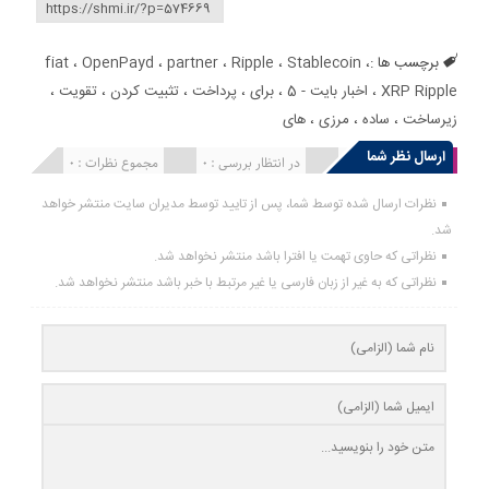
برچسب ها :
،
Stablecoin
،
Ripple
،
partner
،
OpenPayd
،
fiat
XRP Ripple
،
اخبار بایت - 5
،
برای
،
پرداخت
،
تثبیت کردن
،
تقویت
،
زیرساخت
،
ساده
،
مرزی
،
های
ارسال نظر شما
انتشار یافته : 0
در انتظار بررسی : 0
مجموع نظرات : 0
نظرات ارسال شده توسط شما، پس از تایید توسط مدیران سایت منتشر خواهد
شد.
نظراتی که حاوی تهمت یا افترا باشد منتشر نخواهد شد.
نظراتی که به غیر از زبان فارسی یا غیر مرتبط با خبر باشد منتشر نخواهد شد.