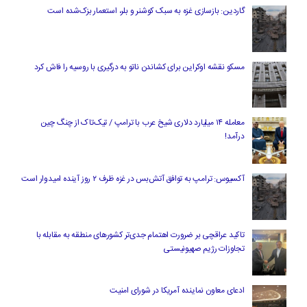
گاردین: بازسازی غزه به سبک کوشنر و بلر، استعمار بزک‌شده است
مسکو نقشه اوکراین برای کشاندن ناتو به درگیری با روسیه را فاش کرد
معامله ۱۴ میلیارد دلاری شیخ عرب با ترامپ / تیک‌تاک از چنگ چین
درآمد!
آکسیوس: ترامپ به توافق آتش‌بس در غزه ظرف ۲ روز آینده امیدوار است
تاکید عراقچی بر ضرورت اهتمام جدی‌تر کشورهای منطقه به مقابله با
تجاوزات رژیم صهیونیستی
ادعای معاون نماینده آمریکا در شورای امنیت