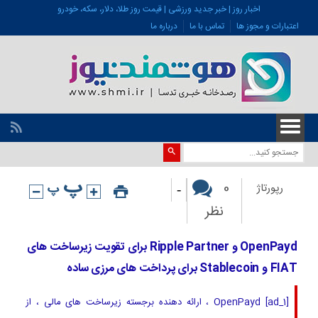
اخبار روز | خبر جدید ورزشی | قیمت روز طلا، دلار، سکه، خودرو
اعتبارات و مجوز ها
تماس با ما
درباره ما
-
0
رپورتاژ
نظر
OpenPayd و Ripple Partner برای تقویت زیرساخت های
FIAT و Stablecoin برای پرداخت های مرزی ساده
[ad_1] OpenPayd ، ارائه دهنده برجسته زیرساخت های مالی ، از