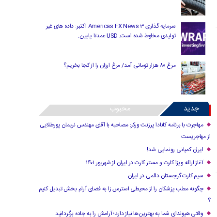
سرمایه گذاری Americas FX News 3 اکتبر: داده های غیر
تولیدی مخلوط شده است. USD عمدتا پایین.
مرغ ۸۰ هزار تومانی آمد/ مرغ ارزان را از کجا بخریم؟
جدید
محبوب
مهاجرت با برنامه کانادا پرزنت ورکر: مصاحبه با آقای مهندس نریمان پورطلایی
از مهاجریست
ایران کمپانی رونمایی شد!
آغاز ارائه ویزا کارت و مستر کارت در ایران از شهریور ۱۴۰۱
سیم کارت گرجستان دائمی در ایران
چگونه مطب پزشکان را از محیطی استرس زا به فضای آرام بخش تبدیل کنیم
؟
وقتی هیوندای شما به بهترین‌ها نیاز دارد؛ آرامش را به جاده برگردانید