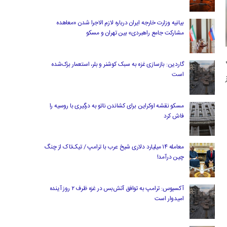
بیانیه وزارت خارجه ایران درباره لازم‌ الاجرا شدن «معاهده
مشارکت جامع راهبردی» بین تهران و مسکو
گاردین: بازسازی غزه به سبک کوشنر و بلر، استعمار بزک‌شده
است
مسکو نقشه اوکراین برای کشاندن ناتو به درگیری با روسیه را
فاش کرد
معامله ۱۴ میلیارد دلاری شیخ عرب با ترامپ / تیک‌تاک از چنگ
چین درآمد!
آکسیوس: ترامپ به توافق آتش‌بس در غزه ظرف ۲ روز آینده
امیدوار است