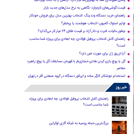
وقتی هیوندای شما به بهترین‌ها نیاز دارد؛ آرامش را به جاده برگردانید
قیمت گوشی‌های تازه‌وارد؛ نگاهی به نرخ مدل‌های جدید بازار
راهنمای خرید دستگاه وندینگ: انتخاب بهترین مدل برای فروش خودکار
لوازم استوک کامیون؛ انتخاب هوشمند یا پرخطر؟
چطور مالیات، اجرت و دلار آزاد بر قیمت طلای ۲۴ عیار اثر می‌گذارد؟
راهنمای کامل انتخاب پروفیل فولادی: چه ابعادی برای پروژه شما مناسب
است؟
آیا تزریق ژل برای صورت ضرر دارد​؟
گل یا پوچ بازی کردن هادی حجازی‌فر با قهرمان مسابقات گل یا پوچ-راهبرد
معاصر
استخدام جوشکار، کارگر ساده و اپراتور دستگاه در گروه صنعتی آفر در تهران
خبر روز
راهنمای کامل انتخاب پروفیل فولادی: چه ابعادی برای پروژه
شما مناسب است؟
بزرگ‌ترین حمله روسیه به شبکه گازی اوکراین