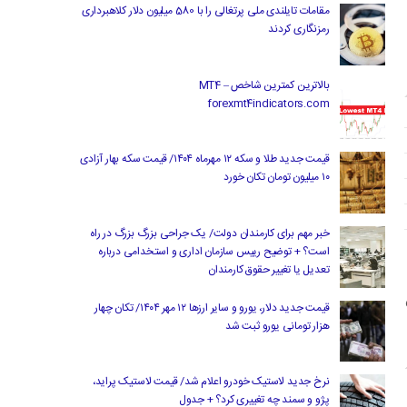
مقامات تایلندی ملی پرتغالی را با 580 میلیون دلار کلاهبرداری
رمزنگاری کردند
بالاترین کمترین شاخص MT4 –
forexmt4indicators.com
قیمت جدید طلا و سکه ۱۲ مهرماه ۱۴۰۴/ قیمت سکه بهار آزادی
۱۰ میلیون تومان تکان خورد
خبر مهم برای کارمندان دولت/ یک جراحی بزرگ بزرگ در راه
است؟ + توضیح رییس سازمان اداری و استخدامی درباره
تعدیل یا تغییر حقوق کارمندان
قیمت جدید دلار، یورو و سایر ارزها ۱۲ مهر ۱۴۰۴/ تکان چهار
هزار تومانی یورو ثبت شد
نرخ جدید لاستیک خودرو اعلام شد/ قیمت لاستیک پراید،
پژو و سمند چه تغییری کرد؟ + جدول