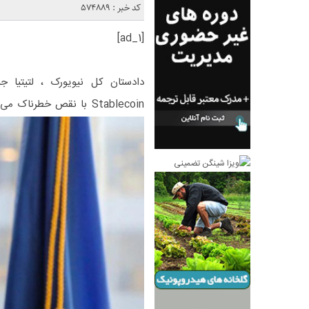
کد خبر : 574889
[ad_1]
دادستان کل نیویورک ، لتیتیا
Stablecoin با نقص خطرنا