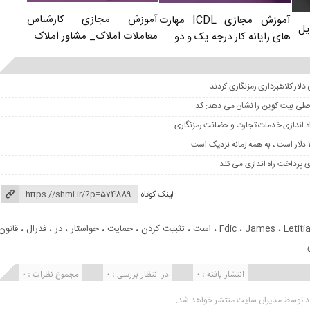
آموزش مجازی کارشناس
آموزش مجازی ICDL مهارت
یل
معاملات املاک_ مشاور املاک
های رایانه کار درجه یک و دو
 اصلی بیت کوین را نشان می دهد: کد
لینک کوتاه
Letiti
،
James
،
Fdic
،
است
،
تثبیت کردن
،
حمایت
،
خواستار
،
در
،
فدرال
،
قانون
انتشار یافته : 0
در انتظار بررسی : 0
مجموع نظرات : 0
ید توسط مدیران سایت منتشر خواهد شد.