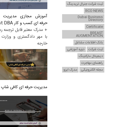
ثبت شرکت جنرال تریدینگ
RCO NEWS
آموزش مجازی مدیریت ع
Dubai Business
Directory
حرفه ای کسب و کار Post DBA
Certificate
+ مدرک معتبر قابل ترجمه ر
BREAST
AUGMENTATION
با مهر دادگستری و وزارت ا
بانک اطلاعات مشاغل
خارجه
ثبت شرکت
دوره آموزشی
دیجیتال مارکتینگ
راهنمای مهاجرت
مجله الکترونیکی
مدرک ایزو
مدیریت حرفه ای کافی شاپ