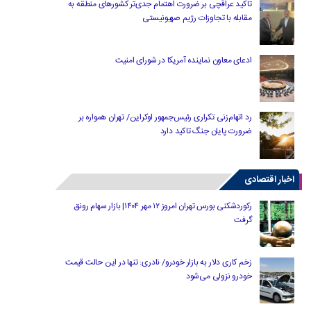
تاکید عراقچی بر ضرورت اهتمام جدی‌تر کشورهای منطقه به
مقابله با تجاوزات رژیم صهیونیستی
ادعای معاون نماینده آمریکا در شورای امنیت
رد اتهام‌زنی تکراری رئیس‌جمهور اوکراین/ تهران همواره بر
ضرورت پایان جنگ تاکید دارد
اخبار اقتصادی
رکوردشکنی بورس تهران امروز ۱۲ مهر ۱۴۰۴| بازار سهام رونق
گرفت
زخم کاری دلار به بازار خودرو/ نادری: تنها در این حالت قیمت
خودرو نزولی می‌شود