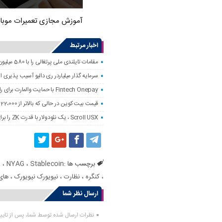
آموزش مجازی تعمیرات موبا
اخبار مرتبط
مقامات تایلندی ملی پرتغالی را با 580 میلیون دلار کلاهبرداری رمزنگاری کردند
سرمایه گذار میلیاردر ری دالیو آسیب پذیری
Fintech Onepay با حمایت والمارت برای راه اندازی خدمات تجارت و حضانت رمزنگاری
قیمت بیت کوین در حالی که بالاتر از 122،000 دلار است ، به همه زمانه نزدیک است
Scroll USX ، یک نئودولار با قدرت ZK را برای پرداخت راه اندازی می کند
برچسب ها :
Stablecoin
،
NYAG
،
a
،
کنگره
،
نظارت
،
نیویورک نیویورک
،
های
ارسال نظر شما
نظرات ارسال شده توسط شما، پس از تای