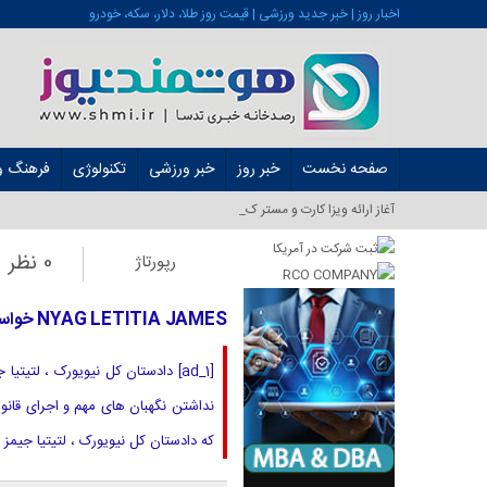
اخبار روز | خبر جدید ورزشی | قیمت روز طلا، دلار، سکه، خودرو
صفحه نخست
خبر روز
خبر ورزشی
تکنولوژی
فرهنگ و 
آغاز ارائه ویزا کارت و مستر کارت در ایران از_
0 نظر
رپورتاژ
NYAG LETITIA JAMES خواستار نظارت فدرال ، حمایت های FDIC در قانون Stablecoin است
نداشتن نگهبان های مهم و اجرای قانون
که دادستان کل نیویورک ، لتیتیا جیمز