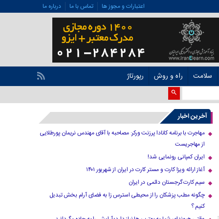
اعتبارات و مجوز ها
تماس با ما
درباره ما
سلامت
راه و روش
رپورتاژ
آخرین اخبار
مهاجرت با برنامه کانادا پرزنت ورکر: مصاحبه با آقای مهندس نریمان پورطلایی
از مهاجریست
ایران کمپانی رونمایی شد!
آغاز ارائه ویزا کارت و مستر کارت در ایران از شهریور ۱۴۰۱
سیم کارت گرجستان دائمی در ایران
چگونه مطب پزشکان را از محیطی استرس زا به فضای آرام بخش تبدیل
کنیم ؟