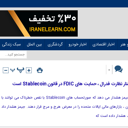
هنر
اخبار اقتصادی
اخبار خودرو
گردشگری
بین الملل
سبک زندگی
-
[ad_1] دادستان کل نیویورک ، لتیتیا جیمز هشدار می دهد که صورتحساب های Stablecoin با نقص خطرناک می توانند با
 ، بازارهای مالی ایالات متحده را در معرض هرج و مرج قرار دهند. جیمز هشدار داد
 ، هشدار داده است که