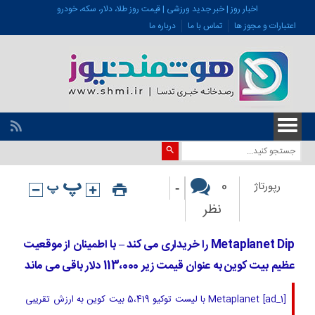
اخبار روز | خبر جدید ورزشی | قیمت روز طلا، دلار، سکه، خودرو
اعتبارات و مجوز ها
تماس با ما
درباره ما
-
0
رپورتاژ
نظر
Metaplanet Dip را خریداری می کند – با اطمینان از موقعیت
عظیم بیت کوین به عنوان قیمت زیر 113،000 دلار باقی می ماند
[ad_1] Metaplanet با لیست توکیو 5،419 بیت کوین به ارزش تقریبی