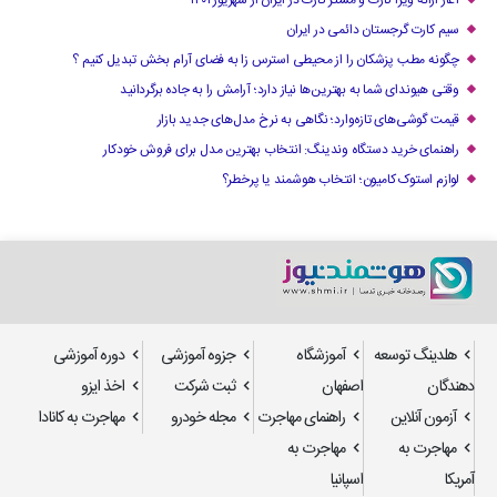
آغاز ارائه ویزا کارت و مستر کارت در ایران از شهریور ۱۴۰۱
سیم کارت گرجستان دائمی در ایران
چگونه مطب پزشکان را از محیطی استرس زا به فضای آرام بخش تبدیل کنیم ؟
وقتی هیوندای شما به بهترین‌ها نیاز دارد؛ آرامش را به جاده برگردانید
قیمت گوشی‌های تازه‌وارد؛ نگاهی به نرخ مدل‌های جدید بازار
راهنمای خرید دستگاه وندینگ: انتخاب بهترین مدل برای فروش خودکار
لوازم استوک کامیون؛ انتخاب هوشمند یا پرخطر؟
هلدینگ توسعه
آموزشگاه
جزوه آموزشی
دوره آموزشی
دهندگان
اصفهان
ثبت شرکت
اخذ ایزو
آزمون آنلاین
راهنمای مهاجرت
مجله خودرو
مهاجرت به کانادا
مهاجرت به
مهاجرت به
آمریکا
اسپانیا