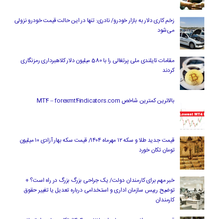
زخم کاری دلار به بازار خودرو/ نادری: تنها در این حالت قیمت خودرو نزولی
می‌شود
مقامات تایلندی ملی پرتغالی را با 580 میلیون دلار کلاهبرداری رمزنگاری
کردند
بالاترین کمترین شاخص MT4 – forexmt4indicators.com
قیمت جدید طلا و سکه ۱۲ مهرماه ۱۴۰۴/ قیمت سکه بهار آزادی ۱۰ میلیون
تومان تکان خورد
خبر مهم برای کارمندان دولت/ یک جراحی بزرگ بزرگ در راه است؟ +
توضیح رییس سازمان اداری و استخدامی درباره تعدیل یا تغییر حقوق
کارمندان