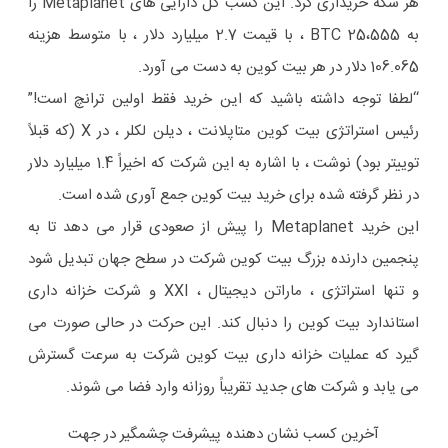
هر سکه خریداری کرد. این کسب کل دارایی های Metaplanet را
به 25،555 BTC ، با قیمت 2.7 میلیارد دلار ، با متوسط ​​هزینه
106.065 دلار در هر بیت کوین به دست می آورد.
“لطفا توجه داشته باشید که این خرید فقط اولین ترانچ است!”
رئیس استراتژی بیت کوین متاپلانت ، دیلن لکلر ، در X (که قبلاً
توییتر بود) نوشت ، با اشاره به این شرکت که اخیراً 1.4 میلیارد دلار
در نظر گرفته شده برای خرید بیت کوین جمع آوری شده است.
این خرید Metaplanet را پیش از صعودی قرار می دهد تا به
پنجمین دارنده بزرگ بیت کوین شرکت در سطح جهان تبدیل شود
و تنها استراتژی ، ماراتن دیجیتال ، XXI و شرکت خزانه داری
استاندارد بیت کوین را دنبال کند. این حرکت در حالی صورت می
گیرد که عملیات خزانه داری بیت کوین شرکت به سرعت گسترش
می یابد و شرکت های جدید تقریباً روزانه وارد فضا می شوند.
آخرین کسب نشان دهنده پیشرفت چشمگیر در جهت