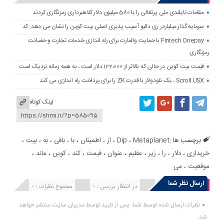
مقامات تایلندی ملی پرتغالی را با 580 میلیون دلار کلاهبرداری رمزنگاری کردند
سرمایه گذار میلیاردر ری دالیو آسیب پذیری اصلی بیت کوین را نشان می دهد: کد
Fintech Onepay با حمایت والمارت برای راه اندازی خدمات تجارت و حضانت
رمزنگاری
قیمت بیت کوین در حالی که بالاتر از 122،000 دلار است ، به همه زمانه نزدیک است
Scroll USX ، یک نئودولار با قدرت ZK را برای پرداخت راه اندازی می کند
لینک کوتاه
برچسب ها :
Metaplanet
،
Dip
،
از
،
اطمینان
،
با
،
باقی
،
به
،
بیت
،
خریداری
،
دلار
،
را
،
زیر
،
عظیم
،
عنوان
،
قیمت
،
کند
،
کوین
،
ماند
،
موقعیت
،
می
ارسال نظر شما
انتشار یافته : 0
در انتظار بررسی : 0
مجموع نظرات : 0
نظرات ارسال شده توسط شما، پس از تایید توسط مدیران سایت منتشر خواهد
شد.