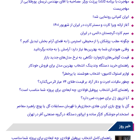
مهاجرت با برنامه کانادا پرزنت ورکر: مصاحبه با آقای مهندس نریمان پورطلایی از
مهاجریست
ایران کمپانی رونمایی شد!
آغاز ارائه ویزا کارت و مستر کارت در ایران از شهریور ۱۴۰۱
سیم کارت گرجستان دائمی در ایران
چگونه مطب پزشکان را از محیطی استرس زا به فضای آرام بخش تبدیل کنیم ؟
وقتی هیوندای شما به بهترین‌ها نیاز دارد؛ آرامش را به جاده برگردانید
قیمت گوشی‌های تازه‌وارد؛ نگاهی به نرخ مدل‌های جدید بازار
راهنمای خرید دستگاه وندینگ: انتخاب بهترین مدل برای فروش خودکار
لوازم استوک کامیون؛ انتخاب هوشمند یا پرخطر؟
چطور مالیات، اجرت و دلار آزاد بر قیمت طلای ۲۴ عیار اثر می‌گذارد؟
راهنمای کامل انتخاب پروفیل فولادی: چه ابعادی برای پروژه شما مناسب است؟
آیا تزریق ژل برای صورت ضرر دارد​؟
گل یا پوچ بازی کردن هادی حجازی‌فر با قهرمان مسابقات گل یا پوچ-راهبرد معاصر
استخدام جوشکار، کارگر ساده و اپراتور دستگاه در گروه صنعتی آفر در تهران
خبر روز
راهنمای کامل انتخاب پروفیل فولادی: چه ابعادی برای پروژه شما مناسب