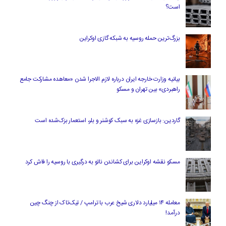
است؟
بزرگ‌ترین حمله روسیه به شبکه گازی اوکراین
بیانیه وزارت خارجه ایران درباره لازم‌ الاجرا شدن «معاهده مشارکت جامع
راهبردی» بین تهران و مسکو
گاردین: بازسازی غزه به سبک کوشنر و بلر، استعمار بزک‌شده است
مسکو نقشه اوکراین برای کشاندن ناتو به درگیری با روسیه را فاش کرد
معامله ۱۴ میلیارد دلاری شیخ عرب با ترامپ / تیک‌تاک از چنگ چین
درآمد!