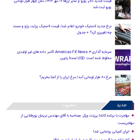
قیمت جدید دلار، یورو و سایر ارزها ۱۲ مهر ۱۴۰۴/ تکان چهار هزار تومانی
یورو ثبت شد
نرخ جدید لاستیک خودرو اعلام شد/ قیمت لاستیک پراید، پژو و سمند
چه تغییری کرد؟ + جدول
سرمایه گذاری Americas FX News 3 اکتبر: داده های غیر تولیدی
مخلوط شده است. USD عمدتا پایین.
مرغ ۸۰ هزار تومانی آمد/ مرغ ارزان را از کجا بخریم؟
جدید
محبوب
مهاجرت با برنامه کانادا پرزنت ورکر: مصاحبه با آقای مهندس نریمان پورطلایی از
مهاجریست
ایران کمپانی رونمایی شد!