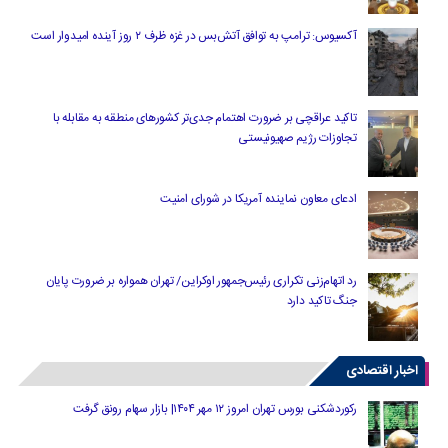
آکسیوس: ترامپ به توافق آتش‌بس در غزه ظرف ۲ روز آینده امیدوار است
تاکید عراقچی بر ضرورت اهتمام جدی‌تر کشورهای منطقه به مقابله با
تجاوزات رژیم صهیونیستی
ادعای معاون نماینده آمریکا در شورای امنیت
رد اتهام‌زنی تکراری رئیس‌جمهور اوکراین/ تهران همواره بر ضرورت پایان
جنگ تاکید دارد
اخبار اقتصادی
رکوردشکنی بورس تهران امروز ۱۲ مهر ۱۴۰۴| بازار سهام رونق گرفت