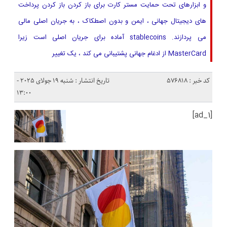
و ابزارهای تحت حمایت مستر کارت برای باز کردن باز کردن پرداخت
های دیجیتال جهانی ، ایمن و بدون اصطکاک ، به جریان اصلی مالی
می پردازند. stablecoins آماده برای جریان اصلی است زیرا
MasterCard از ادغام جهانی پشتیبانی می کند ، یک تغییر
کد خبر : 576818
تاریخ انتشار : شنبه 19 جولای 2025 -
13:00
[ad_1]