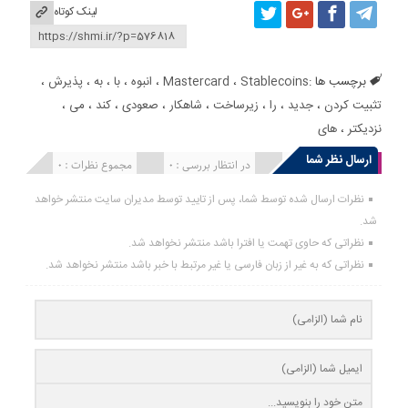
لینک کوتاه
برچسب ها :
Stablecoins
،
Mastercard
،
انبوه
،
با
،
به
،
پذیرش
،
تثبیت کردن
،
جدید
،
را
،
زیرساخت
،
شاهکار
،
صعودی
،
کند
،
می
،
نزدیکتر
،
های
ارسال نظر شما
انتشار یافته : 0
در انتظار بررسی : 0
مجموع نظرات : 0
نظرات ارسال شده توسط شما، پس از تایید توسط مدیران سایت منتشر خواهد
شد.
نظراتی که حاوی تهمت یا افترا باشد منتشر نخواهد شد.
نظراتی که به غیر از زبان فارسی یا غیر مرتبط با خبر باشد منتشر نخواهد شد.