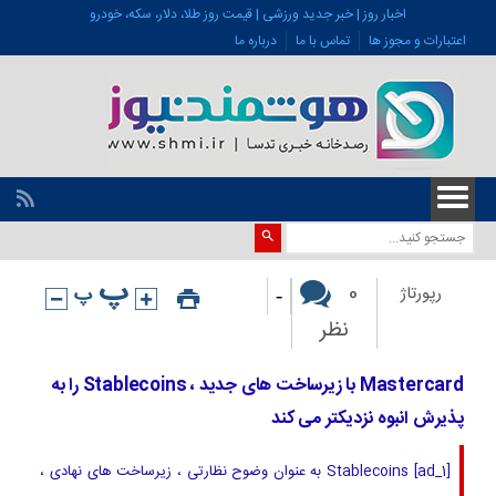
اخبار روز | خبر جدید ورزشی | قیمت روز طلا، دلار، سکه، خودرو
اعتبارات و مجوز ها
تماس با ما
درباره ما
-
0
رپورتاژ
نظر
Mastercard با زیرساخت های جدید ، Stablecoins را به
پذیرش انبوه نزدیکتر می کند
[ad_1] Stablecoins به عنوان وضوح نظارتی ، زیرساخت های نهادی ،