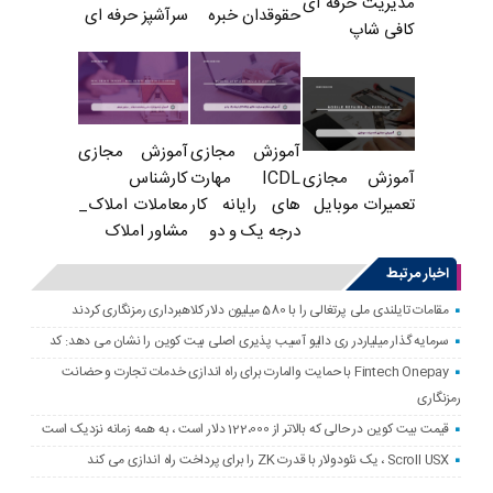
مدیریت حرفه ای
حقوقدان خبره
سرآشپز حرفه ای
کافی شاپ
آموزش مجازی
آموزش مجازی
ICDL مهارت
کارشناس
آموزش مجازی
های رایانه کار
معاملات املاک_
تعمیرات موبایل
درجه یک و دو
مشاور املاک
اخبار مرتبط
مقامات تایلندی ملی پرتغالی را با 580 میلیون دلار کلاهبرداری رمزنگاری کردند
سرمایه گذار میلیاردر ری دالیو آسیب پذیری اصلی بیت کوین را نشان می دهد: کد
Fintech Onepay با حمایت والمارت برای راه اندازی خدمات تجارت و حضانت
رمزنگاری
قیمت بیت کوین در حالی که بالاتر از 122،000 دلار است ، به همه زمانه نزدیک است
Scroll USX ، یک نئودولار با قدرت ZK را برای پرداخت راه اندازی می کند