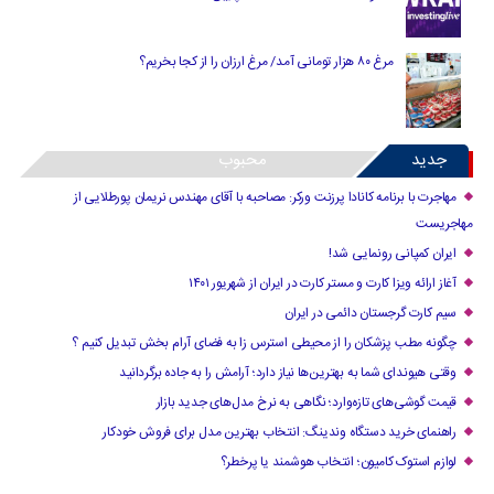
مرغ ۸۰ هزار تومانی آمد/ مرغ ارزان را از کجا بخریم؟
جدید
محبوب
مهاجرت با برنامه کانادا پرزنت ورکر: مصاحبه با آقای مهندس نریمان پورطلایی از
مهاجریست
ایران کمپانی رونمایی شد!
آغاز ارائه ویزا کارت و مستر کارت در ایران از شهریور ۱۴۰۱
سیم کارت گرجستان دائمی در ایران
چگونه مطب پزشکان را از محیطی استرس زا به فضای آرام بخش تبدیل کنیم ؟
وقتی هیوندای شما به بهترین‌ها نیاز دارد؛ آرامش را به جاده برگردانید
قیمت گوشی‌های تازه‌وارد؛ نگاهی به نرخ مدل‌های جدید بازار
راهنمای خرید دستگاه وندینگ: انتخاب بهترین مدل برای فروش خودکار
لوازم استوک کامیون؛ انتخاب هوشمند یا پرخطر؟