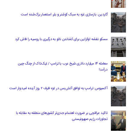
گاردین: بازسازی غزه به سبک کوشنر و بلر، استعمار بزک‌شده است
مسکو نقشه اوکراین برای کشاندن ناتو به درگیری با روسیه را فاش کرد
معامله ۱۴ میلیارد دلاری شیخ عرب با ترامپ / تیک‌تاک از چنگ چین
درآمد!
آکسیوس: ترامپ به توافق آتش‌بس در غزه ظرف ۲ روز آینده امیدوار است
تاکید عراقچی بر ضرورت اهتمام جدی‌تر کشورهای منطقه به مقابله با
تجاوزات رژیم صهیونیستی