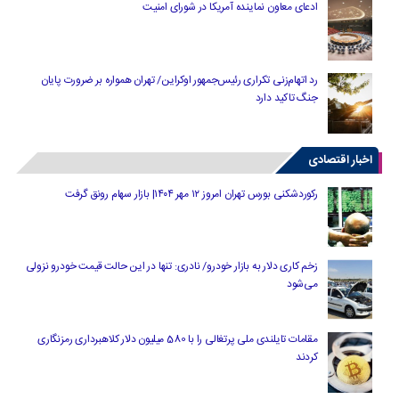
ادعای معاون نماینده آمریکا در شورای امنیت
رد اتهام‌زنی تکراری رئیس‌جمهور اوکراین/ تهران همواره بر ضرورت پایان
جنگ تاکید دارد
اخبار اقتصادی
رکوردشکنی بورس تهران امروز ۱۲ مهر ۱۴۰۴| بازار سهام رونق گرفت
زخم کاری دلار به بازار خودرو/ نادری: تنها در این حالت قیمت خودرو نزولی
می‌شود
مقامات تایلندی ملی پرتغالی را با 580 میلیون دلار کلاهبرداری رمزنگاری
کردند