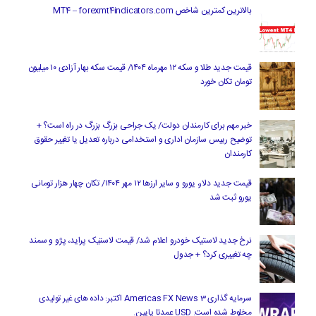
بالاترین کمترین شاخص MT4 – forexmt4indicators.com
قیمت جدید طلا و سکه ۱۲ مهرماه ۱۴۰۴/ قیمت سکه بهار آزادی ۱۰ میلیون
تومان تکان خورد
خبر مهم برای کارمندان دولت/ یک جراحی بزرگ بزرگ در راه است؟ +
توضیح رییس سازمان اداری و استخدامی درباره تعدیل یا تغییر حقوق
کارمندان
قیمت جدید دلار، یورو و سایر ارزها ۱۲ مهر ۱۴۰۴/ تکان چهار هزار تومانی
یورو ثبت شد
نرخ جدید لاستیک خودرو اعلام شد/ قیمت لاستیک پراید، پژو و سمند
چه تغییری کرد؟ + جدول
سرمایه گذاری Americas FX News 3 اکتبر: داده های غیر تولیدی
مخلوط شده است. USD عمدتا پایین.