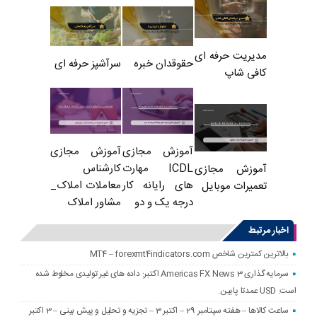
مدیریت حرفه ای
حقوقدان خبره
سرآشپز حرفه ای
کافی شاپ
آموزش مجازی
آموزش مجازی
ICDL مهارت
کارشناس
آموزش مجازی
های رایانه کار
معاملات املاک_
تعمیرات موبایل
درجه یک و دو
مشاور املاک
اخبار مرتبط
بالاترین کمترین شاخص MT4 – forexmt4indicators.com
سرمایه گذاری Americas FX News 3 اکتبر: داده های غیر تولیدی مخلوط شده
است. USD عمدتا پایین.
ساعت کالاها – هفته سپتامبر 29 – اکتبر 3 – تجزیه و تحلیل و پیش بینی – 3 اکتبر