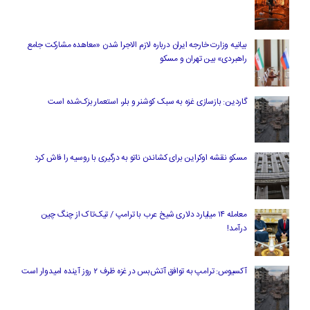
بیانیه وزارت خارجه ایران درباره لازم‌ الاجرا شدن «معاهده مشارکت جامع
راهبردی» بین تهران و مسکو
گاردین: بازسازی غزه به سبک کوشنر و بلر، استعمار بزک‌شده است
مسکو نقشه اوکراین برای کشاندن ناتو به درگیری با روسیه را فاش کرد
معامله ۱۴ میلیارد دلاری شیخ عرب با ترامپ / تیک‌تاک از چنگ چین
درآمد!
آکسیوس: ترامپ به توافق آتش‌بس در غزه ظرف ۲ روز آینده امیدوار است