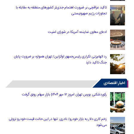
تاکید عراقچی بر ضرورت اهتمام جدی‌تر کشورهای منطقه به مقابله با
تجاوزات رژیم صهیونیستی
ادعای معاون نماینده آمریکا در شورای امنیت
رد اتهام‌زنی تکراری رئیس‌جمهور اوکراین/ تهران همواره بر ضرورت پایان
جنگ تاکید دارد
اخبار اقتصادی
رکوردشکنی بورس تهران امروز ۱۲ مهر ۱۴۰۴| بازار سهام رونق گرفت
زخم کاری دلار به بازار خودرو/ نادری: تنها در این حالت قیمت خودرو نزولی
می‌شود