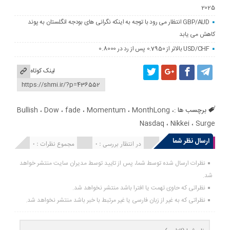
2025
GBP/AUD انتظار می رود با توجه به اینکه نگرانی های بودجه انگلستان به پوند
کاهش می یابد
USD/CHF بالاتر از 0.7950 پس از رد در 0.8000
لینک کوتاه
برچسب ها :
،
MonthLong
،
Momentum
،
fade
،
Dow
،
Bullish
Nasdaq
،
Nikkei
،
Surge
ارسال نظر شما
انتشار یافته : 0
در انتظار بررسی : 0
مجموع نظرات : 0
نظرات ارسال شده توسط شما، پس از تایید توسط مدیران سایت منتشر خواهد
شد.
نظراتی که حاوی تهمت یا افترا باشد منتشر نخواهد شد.
نظراتی که به غیر از زبان فارسی یا غیر مرتبط با خبر باشد منتشر نخواهد شد.