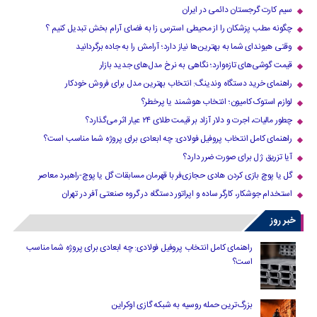
سیم کارت گرجستان دائمی در ایران
چگونه مطب پزشکان را از محیطی استرس زا به فضای آرام بخش تبدیل کنیم ؟
وقتی هیوندای شما به بهترین‌ها نیاز دارد؛ آرامش را به جاده برگردانید
قیمت گوشی‌های تازه‌وارد؛ نگاهی به نرخ مدل‌های جدید بازار
راهنمای خرید دستگاه وندینگ: انتخاب بهترین مدل برای فروش خودکار
لوازم استوک کامیون؛ انتخاب هوشمند یا پرخطر؟
چطور مالیات، اجرت و دلار آزاد بر قیمت طلای ۲۴ عیار اثر می‌گذارد؟
راهنمای کامل انتخاب پروفیل فولادی: چه ابعادی برای پروژه شما مناسب است؟
آیا تزریق ژل برای صورت ضرر دارد​؟
گل یا پوچ بازی کردن هادی حجازی‌فر با قهرمان مسابقات گل یا پوچ-راهبرد معاصر
استخدام جوشکار، کارگر ساده و اپراتور دستگاه در گروه صنعتی آفر در تهران
خبر روز
راهنمای کامل انتخاب پروفیل فولادی: چه ابعادی برای پروژه شما مناسب
است؟
بزرگ‌ترین حمله روسیه به شبکه گازی اوکراین