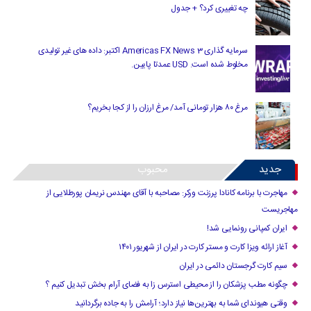
چه تغییری کرد؟ + جدول
سرمایه گذاری Americas FX News 3 اکتبر: داده های غیر تولیدی
مخلوط شده است. USD عمدتا پایین.
مرغ ۸۰ هزار تومانی آمد/ مرغ ارزان را از کجا بخریم؟
جدید
محبوب
مهاجرت با برنامه کانادا پرزنت ورکر: مصاحبه با آقای مهندس نریمان پورطلایی از
مهاجریست
ایران کمپانی رونمایی شد!
آغاز ارائه ویزا کارت و مستر کارت در ایران از شهریور ۱۴۰۱
سیم کارت گرجستان دائمی در ایران
چگونه مطب پزشکان را از محیطی استرس زا به فضای آرام بخش تبدیل کنیم ؟
وقتی هیوندای شما به بهترین‌ها نیاز دارد؛ آرامش را به جاده برگردانید