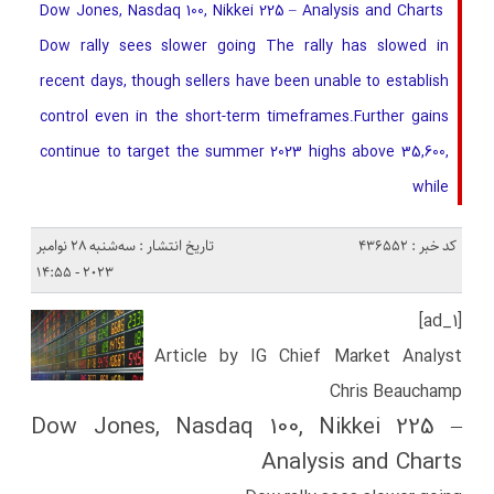
Dow Jones, Nasdaq 100, Nikkei 225 – Analysis and Charts ​​​
Dow rally sees slower going ​The rally has slowed in
recent days, though sellers have been unable to establish
control even in the short-term timeframes.​Further gains
continue to target the summer 2023 highs above 35,600,
while
کد خبر : 436552
تاریخ انتشار : سه‌شنبه 28 نوامبر
2023 - 14:55
[ad_1]
Article by IG Chief Market Analyst
Chris Beauchamp
Dow Jones, Nasdaq 100, Nikkei 225 –
Analysis and Charts