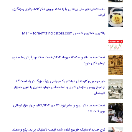
مقامات تایلندی ملی پرتغالی را با 580 میلیون دلار کلاهبرداری رمزنگاری
کردند
بالاترین کمترین شاخص MT4 – forexmt4indicators.com
قیمت جدید طلا و سکه ۱۲ مهرماه ۱۴۰۴/ قیمت سکه بهار آزادی ۱۰ میلیون
تومان تکان خورد
خبر مهم برای کارمندان دولت/ یک جراحی بزرگ بزرگ در راه است؟ +
توضیح رییس سازمان اداری و استخدامی درباره تعدیل یا تغییر حقوق
کارمندان
قیمت جدید دلار، یورو و سایر ارزها ۱۲ مهر ۱۴۰۴/ تکان چهار هزار تومانی
یورو ثبت شد
نرخ جدید لاستیک خودرو اعلام شد/ قیمت لاستیک پراید، پژو و سمند