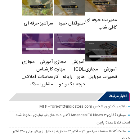
مدیریت حرفه ای
حقوقدان خبره
سرآشپز حرفه ای
کافی شاپ
آموزش مجازی
آموزش مجازی
ICDL مهارت
کارشناس
آموزش مجازی
های رایانه کار
معاملات املاک_
تعمیرات موبایل
درجه یک و دو
مشاور املاک
اخبار مرتبط
بالاترین کمترین شاخص MT4 – forexmt4indicators.com
سرمایه گذاری Americas FX News 3 اکتبر: داده های غیر تولیدی مخلوط شده
است. USD عمدتا پایین.
ساعت کالاها – هفته سپتامبر 29 – اکتبر 3 – تجزیه و تحلیل و پیش بینی – 3 اکتبر
2025