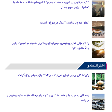
تاکید عراقچی بر ضرورت اهتمام جدی‌تر کشورهای منطقه به مقابله با
تجاوزات رژیم صهیونیستی
ادعای معاون نماینده آمریکا در شورای امنیت
رد اتهام‌زنی تکراری رئیس‌جمهور اوکراین/ تهران همواره بر ضرورت پایان
جنگ تاکید دارد
اخبار اقتصادی
رکوردشکنی بورس تهران امروز ۱۲ مهر ۱۴۰۴| بازار سهام رونق گرفت
زخم کاری دلار به بازار خودرو/ نادری: تنها در این حالت قیمت خودرو نزولی
می‌شود