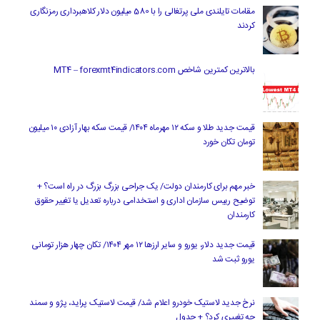
مقامات تایلندی ملی پرتغالی را با 580 میلیون دلار کلاهبرداری رمزنگاری
کردند
بالاترین کمترین شاخص MT4 – forexmt4indicators.com
قیمت جدید طلا و سکه ۱۲ مهرماه ۱۴۰۴/ قیمت سکه بهار آزادی ۱۰ میلیون
تومان تکان خورد
خبر مهم برای کارمندان دولت/ یک جراحی بزرگ بزرگ در راه است؟ +
توضیح رییس سازمان اداری و استخدامی درباره تعدیل یا تغییر حقوق
کارمندان
قیمت جدید دلار، یورو و سایر ارزها ۱۲ مهر ۱۴۰۴/ تکان چهار هزار تومانی
یورو ثبت شد
نرخ جدید لاستیک خودرو اعلام شد/ قیمت لاستیک پراید، پژو و سمند
چه تغییری کرد؟ + جدول