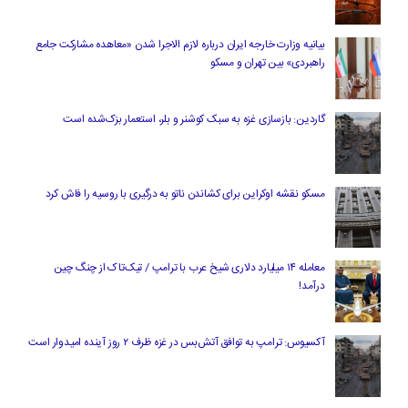
بیانیه وزارت خارجه ایران درباره لازم‌ الاجرا شدن «معاهده مشارکت جامع
راهبردی» بین تهران و مسکو
گاردین: بازسازی غزه به سبک کوشنر و بلر، استعمار بزک‌شده است
مسکو نقشه اوکراین برای کشاندن ناتو به درگیری با روسیه را فاش کرد
معامله ۱۴ میلیارد دلاری شیخ عرب با ترامپ / تیک‌تاک از چنگ چین
درآمد!
آکسیوس: ترامپ به توافق آتش‌بس در غزه ظرف ۲ روز آینده امیدوار است