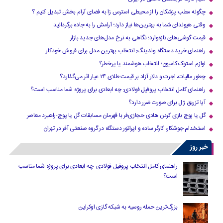
چگونه مطب پزشکان را از محیطی استرس زا به فضای آرام بخش تبدیل کنیم ؟
وقتی هیوندای شما به بهترین‌ها نیاز دارد؛ آرامش را به جاده برگردانید
قیمت گوشی‌های تازه‌وارد؛ نگاهی به نرخ مدل‌های جدید بازار
راهنمای خرید دستگاه وندینگ: انتخاب بهترین مدل برای فروش خودکار
لوازم استوک کامیون؛ انتخاب هوشمند یا پرخطر؟
چطور مالیات، اجرت و دلار آزاد بر قیمت طلای ۲۴ عیار اثر می‌گذارد؟
راهنمای کامل انتخاب پروفیل فولادی: چه ابعادی برای پروژه شما مناسب است؟
آیا تزریق ژل برای صورت ضرر دارد​؟
گل یا پوچ بازی کردن هادی حجازی‌فر با قهرمان مسابقات گل یا پوچ-راهبرد معاصر
استخدام جوشکار، کارگر ساده و اپراتور دستگاه در گروه صنعتی آفر در تهران
خبر روز
راهنمای کامل انتخاب پروفیل فولادی: چه ابعادی برای پروژه شما مناسب
است؟
بزرگ‌ترین حمله روسیه به شبکه گازی اوکراین