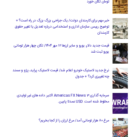
تومان تکان خورد
خبر مهم برای کارمندان دولت/ یک جراحی بزرگ بزرگ در راه است؟ +
توضیح رییس سازمان اداری و استخدامی درباره تعدیل یا تغییر حقوق
کارمندان
قیمت جدید دلار، یورو و سایر ارزها ۱۲ مهر ۱۴۰۴/ تکان چهار هزار تومانی
یورو ثبت شد
نرخ جدید لاستیک خودرو اعلام شد/ قیمت لاستیک پراید، پژو و سمند
چه تغییری کرد؟ + جدول
سرمایه گذاری Americas FX News 3 اکتبر: داده های غیر تولیدی
مخلوط شده است. USD عمدتا پایین.
مرغ ۸۰ هزار تومانی آمد/ مرغ ارزان را از کجا بخریم؟