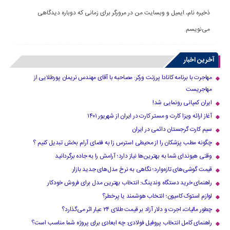
ذخیره نام، ایمیل و وبسایت من در مرورگر برای زمانی که دوباره دیدگاهی
می‌نویسم.
آخرین اخبار
مهاجرت با برنامه کانادا پرزنت ورکر: مصاحبه با آقای مهندس نریمان پورطلایی از
مهاجریست
ایران کمپانی رونمایی شد!
آغاز ارائه ویزا کارت و مستر کارت در ایران از شهریور ۱۴۰۱
سیم کارت گرجستان دائمی در ایران
چگونه مطب پزشکان را از محیطی استرس زا به فضای آرام بخش تبدیل کنیم ؟
وقتی هیوندای شما به بهترین‌ها نیاز دارد؛ آرامش را به جاده برگردانید
قیمت گوشی‌های تازه‌وارد؛ نگاهی به نرخ مدل‌های جدید بازار
راهنمای خرید دستگاه وندینگ: انتخاب بهترین مدل برای فروش خودکار
لوازم استوک کامیون؛ انتخاب هوشمند یا پرخطر؟
چطور مالیات، اجرت و دلار آزاد بر قیمت طلای ۲۴ عیار اثر می‌گذارد؟
راهنمای کامل انتخاب پروفیل فولادی: چه ابعادی برای پروژه شما مناسب است؟