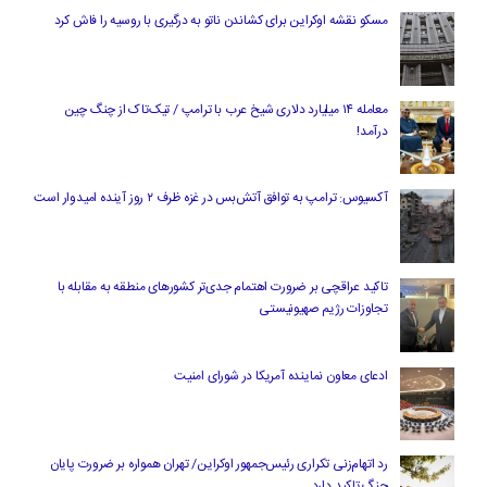
مسکو نقشه اوکراین برای کشاندن ناتو به درگیری با روسیه را فاش کرد
معامله ۱۴ میلیارد دلاری شیخ عرب با ترامپ / تیک‌تاک از چنگ چین
درآمد!
آکسیوس: ترامپ به توافق آتش‌بس در غزه ظرف ۲ روز آینده امیدوار است
تاکید عراقچی بر ضرورت اهتمام جدی‌تر کشورهای منطقه به مقابله با
تجاوزات رژیم صهیونیستی
ادعای معاون نماینده آمریکا در شورای امنیت
رد اتهام‌زنی تکراری رئیس‌جمهور اوکراین/ تهران همواره بر ضرورت پایان
جنگ تاکید دارد