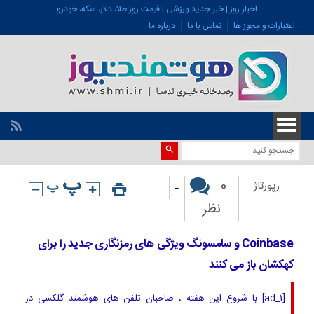
اخبار روز | خبر جدید ورزشی | قیمت روز طلا، دلار، سکه، خودرو
اعتبارات و مجوز ها
تماس با ما
درباره ما
-
0
رپورتاژ
نظر
Coinbase و سامسونگ ویژگی های رمزنگاری جدید را برای
کهکشان باز می کنند
[ad_1] با شروع این هفته ، صاحبان تلفن های هوشمند گلکسی در