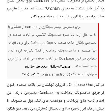
ابتکار بخشی از مأموریت گسترده تر Coinbase برای تبدیل شدن
به “پل قابل اعتماد به دنیای Onchain” است که امکان دسترسی
ساده و ایمن رمزنگاری را در مقیاس فراهم می کند.
برای دسترسی بیشتر رمزنگاری.
samsung
از همکاری با
ما در حال ارائه 75 متر+ سامسونگ گلکسی در ایالات متحده در
دسترسی رایگان ایالات متحده به Coinbase One برای ورود آنها به
آنها هستیم. و ما سامسونگ پرداخت را کاملاً یکپارچه کرده ایم ،
بنابراین هر کاربر Coinbase در ایالات متحده می تواند از آن برای
خرید استفاده کند …
pic.twitter.com/kfbvo2zncq
– برایان آرمسترانگ (brian_armstrong)
3 اکتبر 2025
در کنار Coinbase One ، کاربران کهکشان در ایالات متحده اکنون
از طریق سامسونگ پرداخت به Coinbase دسترسی دارند. این
ادغام گزینه های پرداخت و موقعیت های کیف پول سامسونگ را
بیش از یک ابزار ذخیره سازی دیجیتال گسترش می دهد. درو بلکارد