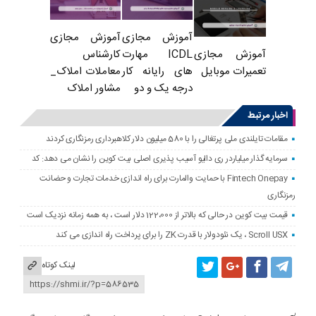
آموزش مجازی
آموزش مجازی
ICDL مهارت
کارشناس
آموزش مجازی
های رایانه کار
معاملات املاک_
تعمیرات موبایل
درجه یک و دو
مشاور املاک
اخبار مرتبط
مقامات تایلندی ملی پرتغالی را با 580 میلیون دلار کلاهبرداری رمزنگاری کردند
سرمایه گذار میلیاردر ری دالیو آسیب پذیری اصلی بیت کوین را نشان می دهد: کد
Fintech Onepay با حمایت والمارت برای راه اندازی خدمات تجارت و حضانت
رمزنگاری
قیمت بیت کوین در حالی که بالاتر از 122،000 دلار است ، به همه زمانه نزدیک است
Scroll USX ، یک نئودولار با قدرت ZK را برای پرداخت راه اندازی می کند
لینک کوتاه