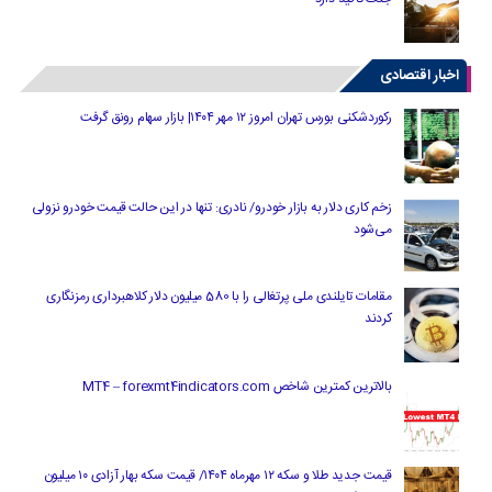
اخبار اقتصادی
رکوردشکنی بورس تهران امروز ۱۲ مهر ۱۴۰۴| بازار سهام رونق گرفت
زخم کاری دلار به بازار خودرو/ نادری: تنها در این حالت قیمت خودرو نزولی
می‌شود
مقامات تایلندی ملی پرتغالی را با 580 میلیون دلار کلاهبرداری رمزنگاری
کردند
بالاترین کمترین شاخص MT4 – forexmt4indicators.com
قیمت جدید طلا و سکه ۱۲ مهرماه ۱۴۰۴/ قیمت سکه بهار آزادی ۱۰ میلیون