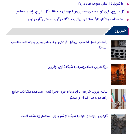
آیا تزریق ژل برای صورت ضرر دارد​؟
گل یا پوچ بازی کردن هادی حجازی‌فر با قهرمان مسابقات گل یا پوچ-راهبرد معاصر
استخدام جوشکار، کارگر ساده و اپراتور دستگاه در گروه صنعتی آفر در تهران
خبر روز
راهنمای کامل انتخاب پروفیل فولادی: چه ابعادی برای پروژه شما مناسب
است؟
بزرگ‌ترین حمله روسیه به شبکه گازی اوکراین
بیانیه وزارت خارجه ایران درباره لازم‌ الاجرا شدن «معاهده مشارکت جامع
راهبردی» بین تهران و مسکو
گاردین: بازسازی غزه به سبک کوشنر و بلر، استعمار بزک‌شده است