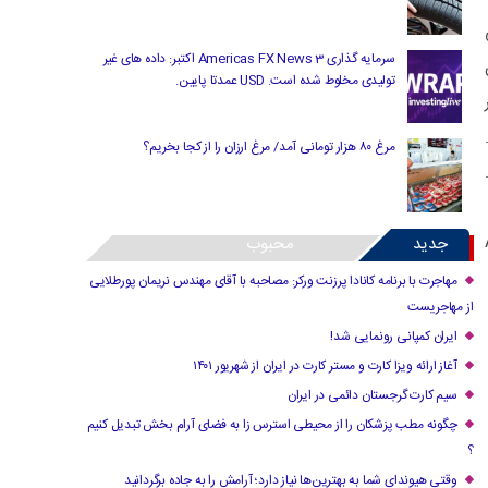
سرمایه گذاری Americas FX News 3 اکتبر: داده های غیر
تولیدی مخلوط شده است. USD عمدتا پایین.
مرغ ۸۰ هزار تومانی آمد/ مرغ ارزان را از کجا بخریم؟
Alt
جدید
محبوب
مهاجرت با برنامه کانادا پرزنت ورکر: مصاحبه با آقای مهندس نریمان پورطلایی
از مهاجریست
ایران کمپانی رونمایی شد!
آغاز ارائه ویزا کارت و مستر کارت در ایران از شهریور ۱۴۰۱
سیم کارت گرجستان دائمی در ایران
چگونه مطب پزشکان را از محیطی استرس زا به فضای آرام بخش تبدیل کنیم
؟
وقتی هیوندای شما به بهترین‌ها نیاز دارد؛ آرامش را به جاده برگردانید