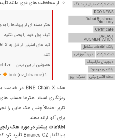
از محافظت های قوی مانند تأیید اعتبار دو عاملی (2FA) و کی
ثبت شرکت جنرال تریدینگ
RCO NEWS
Dubai Business
Directory
هکر دسته ای از پیوندها را ب
Certificate
کیف پول خود را وصل نکنید.
BREAST
AUGMENTATION
تیم 
بانک اطلاعات مشاغل
ثبت شرکت
دوره آموزشی
کنند.
دیجیتال مارکتینگ
همچنین از بین بردن… https://t.co/qeenccbfze
راهنمای مهاجرت
– cz
1 اکتبر 2025
bnb (cz_binance)
مجله الکترونیکی
مدرک ایزو
هک NB Chain X
رمزنگاری است. هکرها حساب های واق
برای آنها ارائه دهند.
اطلاعات بیشتر در مورد هک زنجیره 