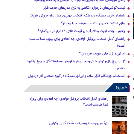
وقتی هیوندای شما به بهترین‌ها نیاز دارد؛ آرامش را به جاده برگردانید
قیمت گوشی‌های تازه‌وارد؛ نگاهی به نرخ مدل‌های جدید بازار
راهنمای خرید دستگاه وندینگ: انتخاب بهترین مدل برای فروش خودکار
لوازم استوک کامیون؛ انتخاب هوشمند یا پرخطر؟
چطور مالیات، اجرت و دلار آزاد بر قیمت طلای ۲۴ عیار اثر می‌گذارد؟
راهنمای کامل انتخاب پروفیل فولادی: چه ابعادی برای پروژه شما مناسب
است؟
آیا تزریق ژل برای صورت ضرر دارد​؟
و
گل یا پوچ بازی کردن هادی حجازی‌فر با قهرمان مسابقات گل یا پوچ-راهبرد
معاصر
استخدام جوشکار، کارگر ساده و اپراتور دستگاه در گروه صنعتی آفر در تهران
ی
خبر روز
وندها قرار دارد و با جعل هویت برنامه های غیر متمرکز (DAPP)
راهنمای کامل انتخاب پروفیل فولادی: چه ابعادی برای پروژه
شما مناسب است؟
بزرگ‌ترین حمله روسیه به شبکه گازی اوکراین