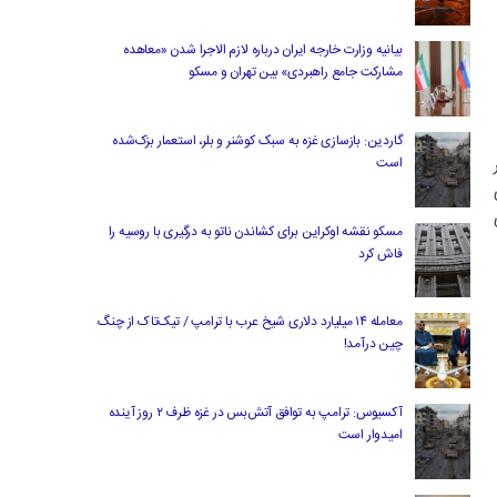
بیانیه وزارت خارجه ایران درباره لازم‌ الاجرا شدن «معاهده
مشارکت جامع راهبردی» بین تهران و مسکو
گاردین: بازسازی غزه به سبک کوشنر و بلر، استعمار بزک‌شده
است
ار
ی
مسکو نقشه اوکراین برای کشاندن ناتو به درگیری با روسیه را
فاش کرد
معامله ۱۴ میلیارد دلاری شیخ عرب با ترامپ / تیک‌تاک از چنگ
چین درآمد!
آکسیوس: ترامپ به توافق آتش‌بس در غزه ظرف ۲ روز آینده
امیدوار است