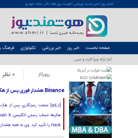
اخبار روز | خبر جدید ورزشی | قیمت روز طلا، دلار، سکه، خودرو
صفحه نخست
خبر روز
خبر ورزشی
تکنولوژی
فرهنگ و 
آغاز ارائه ویزا کارت و مستر کارت در ایران ا_
0 نظر
رپورتاژ
Binance هشدار فوری پس از هک زنجیره ای BNB
Hack را تأیید کرد. وی به همه هشدار داد که هوشیار بمانند و کیف