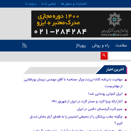
اعتبارات و مجوز ها
تماس با ما
درباره ما
سلامت
راه و روش
رپورتاژ
آخرین اخبار
مهاجرت با برنامه کانادا پرزنت ورکر: مصاحبه با آقای مهندس نریمان پورطلایی
از مهاجریست
ایران کمپانی رونمایی شد!
آغاز ارائه ویزا کارت و مستر کارت در ایران از شهریور ۱۴۰۱
سیم کارت گرجستان دائمی در ایران
چگونه مطب پزشکان را از محیطی استرس زا به فضای آرام بخش تبدیل
کنیم ؟