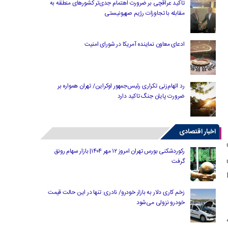
تاکید عراقچی بر ضرورت اهتمام جدی‌تر کشورهای منطقه به
مقابله با تجاوزات رژیم صهیونیستی
ادعای معاون نماینده آمریکا در شورای امنیت
رد اتهام‌زنی تکراری رئیس‌جمهور اوکراین/ تهران همواره بر
ضرورت پایان جنگ تاکید دارد
اخبار اقتصادی
رکوردشکنی بورس تهران امروز ۱۲ مهر ۱۴۰۴| بازار سهام رونق
گرفت
ا
زخم کاری دلار به بازار خودرو/ نادری: تنها در این حالت قیمت
خودرو نزولی می‌شود