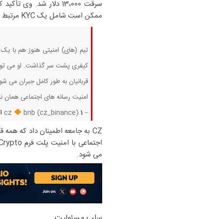
ممکن است شامل یک KYC مرتبط باشد و مسئولیت کیفری را که مهاجم با آن روبرو است ، برجسته می کند.
کیفری پشت سر گذاشت. او می توا
قربانیان به طور کامل جبران می شو
امنیت رسانه های اجتماعی همان نیست … o/rvyk1nrguz
– cz
1 اکتبر 2025
bnb (cz_binance)
CZ به جامعه اطمینان داد كه همه
می شود.
سلب مسئولیت