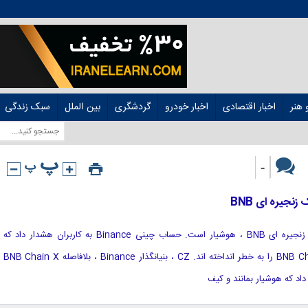
هنر
اخبار اقتصادی
اخبار خودرو
گردشگری
بین الملل
سبک زندگی
-
[ad_1] صنعت رمزنگاری پس از هک زنجیره ای BNB ، هوشیار است. حساب چینی Binance به کاربران هشدار داد که
هکرها حساب رسمی انگلیسی BNB Chain X را به خطر انداخته اند. CZ ، بنیانگذار Binance ، بلافاصله BNB Chain X