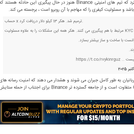
سرقت 13،000 دلار شد. وی تأکید کرد که تیم های امنیتی Binance هنوز در حال پیگیری این حادثه هستند ک
حساب x ترمیم شد. هکر 13 کیلو دلار دریافت کرد.
تیم (های) امنیتی هنوز هم با یک KYC مرتبط با هم پیگیری می کنند. هکر همه این مشکلات را به علاوه مسئولیت
نست با ساخت و ساز بیشتر بسازد.
ند.
https://t.c
 قربانیان به طور كامل جبران می شوند و هشدار می دهند كه امنیت رسانه های
اجتماعی با امنیت پلت فرم Crypto متفاوت است و از جامعه گسترده تر Binance برای اجتناب از حمله ستای