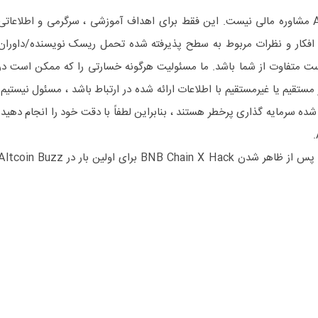
اطلاعات مورد بحث Altcoin Buzz مشاوره مالی نیست. این فقط برای اهداف آموزشی ، سرگرمی و اطلاعاتی
 افکار و نظرات مربوط به سطح پذیرفته شده تحمل ریسک نویسنده/داوران
متفاوت از شما باشد. ما مسئولیت هرگونه خسارتی را که ممکن است در
مستقیم یا غیرمستقیم با اطلاعات ارائه شده در ارتباط باشد ، مسئول نیستیم.
ده سرمایه گذاری پرخطر هستند ، بنابراین لطفاً با دقت خود را انجام دهید.
The Post Binance هشدار فوری پس از ظاهر شدن BNB Chain X Hack برای اولین بار در coin Buzz