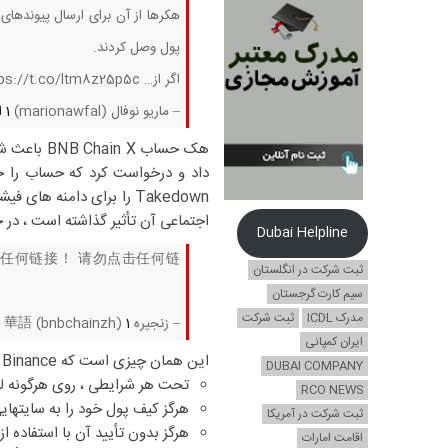
هکرها از آن برای ارسال پیوندهای
پول وصل کردند.
اگر از… https://t.co/ltm8z25p5c روی هر چیزی کلیک کردید
– ماریو نوفال (marionawfal)
1 اکتبر 2025
داد و درخواست کرد که حساب را خ
اجتماعی آن تأثیر گذاشته است ، در حالی که صندوق های ain
Dubai Helpline
击任何链接！ 请勿点击任何链
ثبت شرکت در انگلستان
سیم کارت گرجستان
مدرک ICDL
ثبت شرکت
– زنجیره BNB 華語 (bnbchainzh)
1 اکتبر 2025
ایران کمپانی
این همان چیزی است که Binance و CZ گفتند:
DUBAI COMPANY
تحت هر شرایطی ، روی هرگونه ل
RCO NEWS
هرگز کیف پول خود را به سایتهایی
ثبت شرکت در آمریکا
هرگز بدون تأیید آن با استفاده از سایت رسمی Binance یا sted Media
اقامت امارات