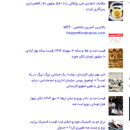
ه
مقامات تایلندی ملی پرتغالی را با 580 میلیون دلار کلاهبرداری
رمزنگاری کردند
بالاترین کمترین شاخص MT4 –
forexmt4indicators.com
قیمت جدید طلا و سکه ۱۲ مهرماه ۱۴۰۴/ قیمت سکه بهار آزادی
۱۰ میلیون تومان تکان خورد
خبر مهم برای کارمندان دولت/ یک جراحی بزرگ بزرگ در راه
است؟ + توضیح رییس سازمان اداری و استخدامی درباره
ش
تعدیل یا تغییر حقوق کارمندان
قیمت جدید دلار، یورو و سایر ارزها ۱۲ مهر ۱۴۰۴/ تکان چهار
هزار تومانی یورو ثبت شد
نرخ جدید لاستیک خودرو اعلام شد/ قیمت لاستیک پراید،
پژو و سمند چه تغییری کرد؟ + جدول