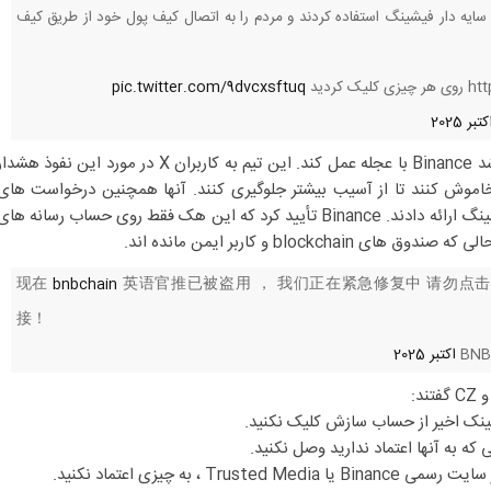
 سایه دار فیشینگ استفاده کردند و مردم را به اتصال کیف پول خود از طریق کیف
pic.twitter.com/9dvcxsftuq
هک حساب BNB Chain X باعث شد Binance با عجله عمل کند. این تیم به کاربران X در مورد این نفوذ هشد
اموش کنند تا از آسیب بیشتر جلوگیری کنند. آنها همچنین درخواست های
Takedown را برای دامنه های فیشینگ ارائه دادند. Binance تأیید کرد که این هک فقط روی حساب رسانه ها
blockch و کاربر ایمن مانده اند.
现在
bnbchain
英语官推已被盗用 ， 我们正在紧急修复中 请勿点
接！
ینک اخیر از حساب سازش کلیک نکنید.
 که به آنها اعتماد ندارید وصل نکنید.
Tru ، به چیزی اعتماد نکنید.