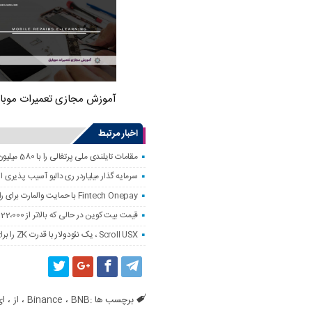
آموزش مجازی تعمیرات موبا
اخبار مرتبط
مقامات تایلندی ملی پرتغالی را با 580 میلیون دلار کلاهبرداری رمزنگاری کردند
سرمایه گذار میلیاردر ری دالیو آسیب پذیری
Fintech Onepay با حمایت والمارت برای راه اندازی خدمات تجارت و حضانت رمزنگاری
قیمت بیت کوین در حالی که بالاتر از 122،000 دلار است ، به همه زمانه نزدیک است
Scroll USX ، یک نئودولار با قدرت ZK را برای پرداخت راه اندازی می کند
برچسب ها :
BNB
،
Binance
،
از
،
ای