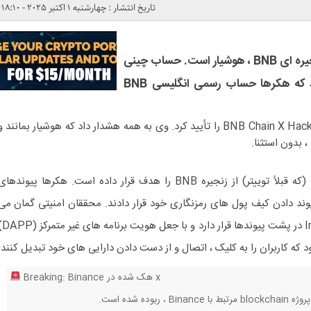
تاریخ انتشار : چهارشنبه 1 اکتبر 2025 - 18:10
صنعت رمزنگاری پس از هک زنجیره ای BNB ، هوشیار است. حساب چینی
Binance به کاربران هشدار داد که هکرها حساب رسمی انگلیسی BNB
CZ ، بنیانگذار Binance ، بلافاصله BNB Chain X Hack را تأیید کرد. وی به همه هشدار داد که هوشیار بمانند 
 بدون استثنا.
این هک حساب رسمی انگلیسی X (که قبلاً توییتر) از زنجیره BNB را هدف قرار داده است. هکرها پیوندها
یوند دادن کیف پول های رمزنگاری خود قرار دادند. محققان امنیتی گمان می
کنند که جمع آوری Inferno Drainer در پشت پی
 که کاربران را به کلیک ، اتصال و از دست دادن دارایی های خود تبدیل کنند.
Breaking: Binance هک شده در x
blockchai مرتبط با Binance ، ربوده شده است.