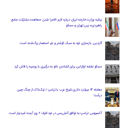
بیانیه وزارت خارجه ایران درباره لازم‌ الاجرا شدن «معاهده مشارکت جامع
راهبردی» بین تهران و مسکو
گاردین: بازسازی غزه به سبک کوشنر و بلر، استعمار بزک‌شده است
مسکو نقشه اوکراین برای کشاندن ناتو به درگیری با روسیه را فاش کرد
معامله ۱۴ میلیارد دلاری شیخ عرب با ترامپ / تیک‌تاک از چنگ چین
درآمد!
آکسیوس: ترامپ به توافق آتش‌بس در غزه ظرف ۲ روز آینده امیدوار است