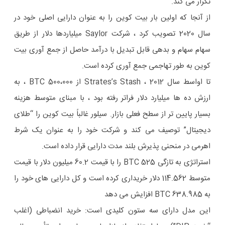
تکرار می کند.
از آنجا که اولین بار بیت کوین را به عنوان دارایی اصلی خود در
سال 2020 تصویب کرد ، شرکت Saylor میلیاردها دلار از طریق
سهام سهام و بدهی قابل تبدیل با درآمد حاصل از جمع آوری بیت
کوین به طور تهاجمی جمع آوری کرده است.
تا اواسط سال 2012 ، Strates’s Stash از 500،000 BTC ، به
ارزش ده ها میلیارد دلار فراتر رفته بود ، با مبنای متوسط ​​هزینه
بسیار پایین تر از سطح فعلی بازار. سیلور غالباً بیت کوین را “طلای
دیجیتال” توصیف می کند و شرکت خود را به عنوان یک شرط
اهرمی در منحنی پذیرش بلند مدت دارایی قرار داده است.
استراتژی به تازگی 525 BTC را با قیمت 60.2 میلیون دلار با قیمت
متوسط ​​114.562 دلار خریداری کرده است و کل دارایی های خود را
به 638.985 BTC افزایش می دهد
این مدل دارای سه ستون کلیدی است: خرید انضباطی (اغلب