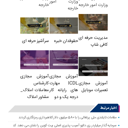
وزارت امور
خارجه
وزارت امور خارجه
خارجه
مدیریت حرفه ای
حقوقدان خبره
سرآشپز حرفه ای
کافی شاپ
آموزش مجازی
آموزش مجازی
ICDL مهارت
کارشناس
آموزش مجازی
های رایانه کار
معاملات املاک_
تعمیرات موبایل
درجه یک و دو
مشاور املاک
اخبار مرتبط
مقامات تایلندی ملی پرتغالی را با 580 میلیون دلار کلاهبرداری رمزنگاری کردند
سرمایه گذار میلیاردر ری دالیو آسیب پذیری اصلی بیت کوین را نشان می دهد: کد