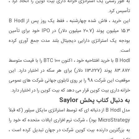
به طور رسمی یک استراتژی خزانه داری بیت کوین را اتخاذ کرد ،
تأسیس کرد.
این خرید ، فاش شده چهارشنبه ، فقط یک روز پس از B Hodl
15.3 میلیون پوند (20.7 میلیون دلار) در IPO خود برای تأمین
بودجه یک استراتژی دارایی دیجیتال بلند مدت جمع آوری کرده
است.
B Hodl با خرید افتتاحیه خود ، اکنون 100 BTC را با قیمت متوسط
​​83.872 پوند (113،227 دلار) برای هر سکه در اختیار دارد. این
موقعیت این شرکت 98 را بر روی تابلوی جهانی شرکت های عمومی
خزانه داری بیت کوین قرار می دهد که بیت کوین را در اختیار دارد.
به دنبال کتاب پخش Saylor
مدل B Hodl از دنباله ای که توسط استراتژی مایکل سیلور (که قبلاً
MicroStrategy بود) ، شرکت نرم افزاری ایالات متحده که خود را
به بزرگترین دارنده بیت کوین شرکت در جهان تبدیل کرده است ،