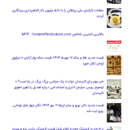
مقامات تایلندی ملی پرتغالی را با 580 میلیون دلار کلاهبرداری رمزنگاری
کردند
بالاترین کمترین شاخص MT4 – forexmt4indicators.com
قیمت جدید طلا و سکه ۱۲ مهرماه ۱۴۰۴/ قیمت سکه بهار آزادی ۱۰ میلیون
تومان تکان خورد
خبر مهم برای کارمندان دولت/ یک جراحی بزرگ بزرگ در راه است؟ +
توضیح رییس سازمان اداری و استخدامی درباره تعدیل یا تغییر حقوق
کارمندان
قیمت جدید دلار، یورو و سایر ارزها ۱۲ مهر ۱۴۰۴/ تکان چهار هزار تومانی
یورو ثبت شد
نرخ جدید لاستیک خودرو اعلام شد/ قیمت لاستیک پراید، پژو و سمند