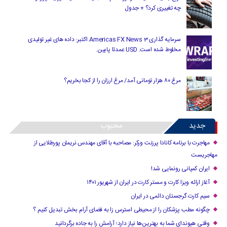
چه تغییری کرد؟ + جدول
سرمایه گذاری Americas FX News 3 اکتبر: داده های غیر تولیدی
مخلوط شده است. USD عمدتا پایین.
مرغ ۸۰ هزار تومانی آمد/ مرغ ارزان را از کجا بخریم؟
جدید
محبوب
مهاجرت با برنامه کانادا پرزنت ورکر: مصاحبه با آقای مهندس نریمان پورطلایی از
مهاجریست
ایران کمپانی رونمایی شد!
آغاز ارائه ویزا کارت و مستر کارت در ایران از شهریور ۱۴۰۱
سیم کارت گرجستان دائمی در ایران
چگونه مطب پزشکان را از محیطی استرس زا به فضای آرام بخش تبدیل کنیم ؟
وقتی هیوندای شما به بهترین‌ها نیاز دارد؛ آرامش را به جاده برگردانید