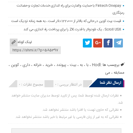
Fintech Onepay با حمایت والمارت برای راه اندازی خدمات تجارت و حضانت
رمزنگاری
قیمت بیت کوین در حالی که بالاتر از 122،000 دلار است ، به همه زمانه نزدیک است
Scroll USX ، یک نئودولار با قدرت ZK را برای پرداخت راه اندازی می کند
لینک کوتاه
برچسب ها :
Hodl
،
با
،
به
،
بیت
،
پیوندد
،
خرید
،
خزانه
،
داری
،
کوین
،
مسابقه
،
می
ارسال نظر شما
انتشار یافته : 0
در انتظار بررسی : 0
مجموع نظرات : 0
نظرات ارسال شده توسط شما، پس از تایید توسط مدیران سایت منتشر خواهد
شد.
نظراتی که حاوی تهمت یا افترا باشد منتشر نخواهد شد.
نظراتی که به غیر از زبان فارسی یا غیر مرتبط با خبر باشد منتشر نخواهد شد.