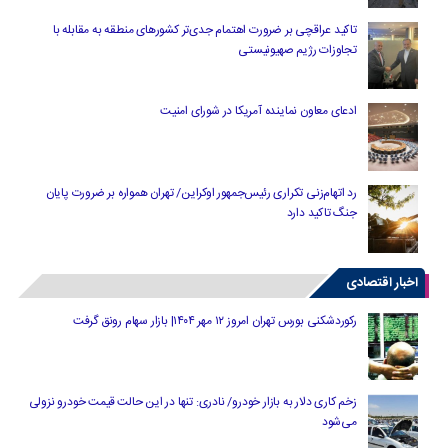
تاکید عراقچی بر ضرورت اهتمام جدی‌تر کشورهای منطقه به مقابله با
تجاوزات رژیم صهیونیستی
ادعای معاون نماینده آمریکا در شورای امنیت
رد اتهام‌زنی تکراری رئیس‌جمهور اوکراین/ تهران همواره بر ضرورت پایان
جنگ تاکید دارد
اخبار اقتصادی
رکوردشکنی بورس تهران امروز ۱۲ مهر ۱۴۰۴| بازار سهام رونق گرفت
زخم کاری دلار به بازار خودرو/ نادری: تنها در این حالت قیمت خودرو نزولی
می‌شود