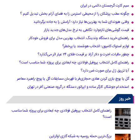
سیم کارت گرجستان دائمی در ایران
چگونه مطب پزشکان را از محیطی استرس زا به فضای آرام بخش تبدیل کنیم ؟
وقتی هیوندای شما به بهترین‌ها نیاز دارد؛ آرامش را به جاده برگردانید
قیمت گوشی‌های تازه‌وارد؛ نگاهی به نرخ مدل‌های جدید بازار
راهنمای خرید دستگاه وندینگ: انتخاب بهترین مدل برای فروش خودکار
لوازم استوک کامیون؛ انتخاب هوشمند یا پرخطر؟
چطور مالیات، اجرت و دلار آزاد بر قیمت طلای ۲۴ عیار اثر می‌گذارد؟
راهنمای کامل انتخاب پروفیل فولادی: چه ابعادی برای پروژه شما مناسب است؟
آیا تزریق ژل برای صورت ضرر دارد​؟
گل یا پوچ بازی کردن هادی حجازی‌فر با قهرمان مسابقات گل یا پوچ-راهبرد معاصر
استخدام جوشکار، کارگر ساده و اپراتور دستگاه در گروه صنعتی آفر در تهران
خبر روز
راهنمای کامل انتخاب پروفیل فولادی: چه ابعادی برای پروژه شما مناسب
است؟
بزرگ‌ترین حمله روسیه به شبکه گازی اوکراین