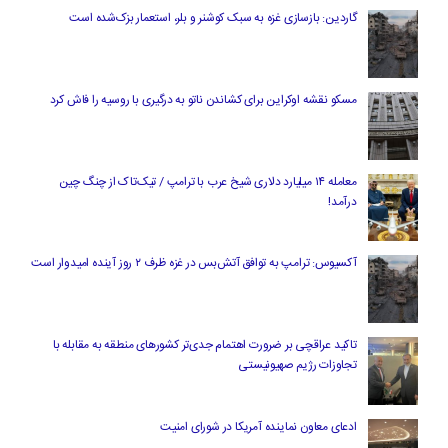
گاردین: بازسازی غزه به سبک کوشنر و بلر، استعمار بزک‌شده است
مسکو نقشه اوکراین برای کشاندن ناتو به درگیری با روسیه را فاش کرد
معامله ۱۴ میلیارد دلاری شیخ عرب با ترامپ / تیک‌تاک از چنگ چین
درآمد!
آکسیوس: ترامپ به توافق آتش‌بس در غزه ظرف ۲ روز آینده امیدوار است
تاکید عراقچی بر ضرورت اهتمام جدی‌تر کشورهای منطقه به مقابله با
تجاوزات رژیم صهیونیستی
ادعای معاون نماینده آمریکا در شورای امنیت