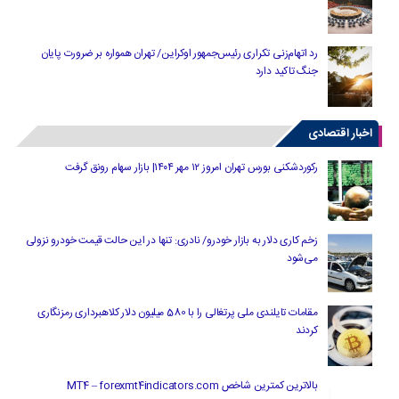
رد اتهام‌زنی تکراری رئیس‌جمهور اوکراین/ تهران همواره بر ضرورت پایان
جنگ تاکید دارد
اخبار اقتصادی
رکوردشکنی بورس تهران امروز ۱۲ مهر ۱۴۰۴| بازار سهام رونق گرفت
زخم کاری دلار به بازار خودرو/ نادری: تنها در این حالت قیمت خودرو نزولی
می‌شود
مقامات تایلندی ملی پرتغالی را با 580 میلیون دلار کلاهبرداری رمزنگاری
کردند
بالاترین کمترین شاخص MT4 – forexmt4indicators.com