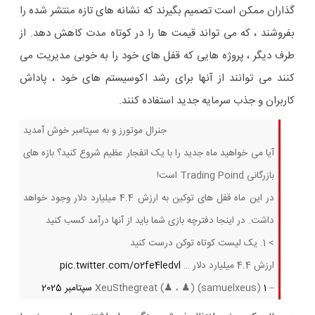
گذاران ممکن است تصمیم بگیرند که نشانه های تازه منتشر شده را
بفروشند ، که می تواند قیمت ها را در کوتاه مدت کاهش دهد. از
طرف دیگر ، پروژه هایی که قفل های خود را به خوبی مدیریت می
کنند می توانند از آنها برای رشد اکوسیستم های خود ، پاداش
کاربران و جذب سرمایه جدید استفاده کنند.
جنرال موتورز و به سپتامبر خوش آمدید
آیا می خواهید ماه جدید را با یک انفجار عظیم شروع کنید؟ بازه های
بازرگانی Trading Poind است!
در این ماه قفل های توکین به ارزش 4.4 میلیارد دلار وجود خواهد
داشت. در اینجا دفترچه بازی شما باید از آنها درآمد کسب کنید
> 1. یک لیست کوتاه توکن درست کنید
ارزش 4.4 میلیارد دلار …
pic.twitter.com/o2fe4ledvl
– XeuSthegreat (♟ ، ♟) (samuelxeus)
1 سپتامبر 2025