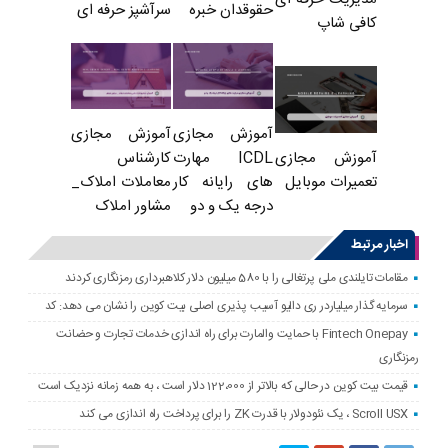
حقوقدان خبره
سرآشپز حرفه ای
کافی شاپ
آموزش مجازی
آموزش مجازی
ICDL مهارت
کارشناس
آموزش مجازی
های رایانه کار
معاملات املاک_
تعمیرات موبایل
درجه یک و دو
مشاور املاک
اخبار مرتبط
مقامات تایلندی ملی پرتغالی را با 580 میلیون دلار کلاهبرداری رمزنگاری کردند
سرمایه گذار میلیاردر ری دالیو آسیب پذیری اصلی بیت کوین را نشان می دهد: کد
Fintech Onepay با حمایت والمارت برای راه اندازی خدمات تجارت و حضانت
رمزنگاری
قیمت بیت کوین در حالی که بالاتر از 122،000 دلار است ، به همه زمانه نزدیک است
Scroll USX ، یک نئودولار با قدرت ZK را برای پرداخت راه اندازی می کند