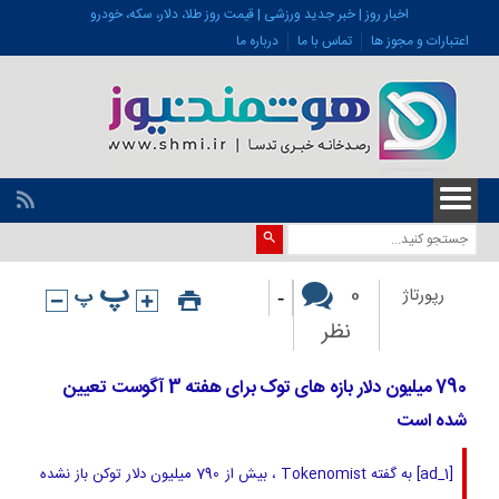
اخبار روز | خبر جدید ورزشی | قیمت روز طلا، دلار، سکه، خودرو
اعتبارات و مجوز ها
تماس با ما
درباره ما
-
0
رپورتاژ
نظر
790 میلیون دلار بازه های توک برای هفته 3 آگوست تعیین
شده است
[ad_1] به گفته Tokenomist ، بیش از 790 میلیون دلار توکن باز نشده