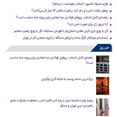
لوازم استوک کامیون؛ انتخاب هوشمند یا پرخطر؟
چطور مالیات، اجرت و دلار آزاد بر قیمت طلای ۲۴ عیار اثر می‌گذارد؟
راهنمای کامل انتخاب پروفیل فولادی: چه ابعادی برای پروژه شما مناسب است؟
آیا تزریق ژل برای صورت ضرر دارد​؟
گل یا پوچ بازی کردن هادی حجازی‌فر با قهرمان مسابقات گل یا پوچ-راهبرد معاصر
استخدام جوشکار، کارگر ساده و اپراتور دستگاه در گروه صنعتی آفر در تهران
خبر روز
راهنمای کامل انتخاب پروفیل فولادی: چه ابعادی برای پروژه شما مناسب
است؟
بزرگ‌ترین حمله روسیه به شبکه گازی اوکراین
بیانیه وزارت خارجه ایران درباره لازم‌ الاجرا شدن «معاهده مشارکت جامع
راهبردی» بین تهران و مسکو