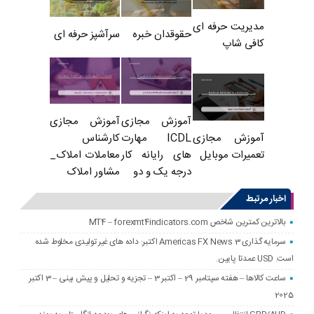
مدیریت حرفه ای
حقوقدان خبره
سرآشپز حرفه ای
کافی شاپ
آموزش مجازی
آموزش مجازی
ICDL مهارت
کارشناس
آموزش مجازی
های رایانه کار
معاملات املاک_
تعمیرات موبایل
درجه یک و دو
مشاور املاک
اخبار مرتبط
بالاترین کمترین شاخص MT4 – forexmt4indicators.com
سرمایه گذاری Americas FX News 3 اکتبر: داده های غیر تولیدی مخلوط شده
است. USD عمدتا پایین.
ساعت کالاها – هفته سپتامبر 29 – اکتبر 3 – تجزیه و تحلیل و پیش بینی – 3 اکتبر
2025