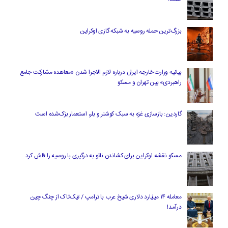
بزرگ‌ترین حمله روسیه به شبکه گازی اوکراین
بیانیه وزارت خارجه ایران درباره لازم‌ الاجرا شدن «معاهده مشارکت جامع
راهبردی» بین تهران و مسکو
گاردین: بازسازی غزه به سبک کوشنر و بلر، استعمار بزک‌شده است
مسکو نقشه اوکراین برای کشاندن ناتو به درگیری با روسیه را فاش کرد
معامله ۱۴ میلیارد دلاری شیخ عرب با ترامپ / تیک‌تاک از چنگ چین
درآمد!