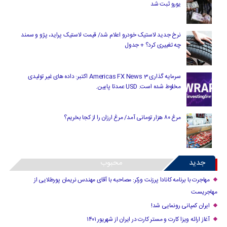
یورو ثبت شد
نرخ جدید لاستیک خودرو اعلام شد/ قیمت لاستیک پراید، پژو و سمند
چه تغییری کرد؟ + جدول
سرمایه گذاری Americas FX News 3 اکتبر: داده های غیر تولیدی
مخلوط شده است. USD عمدتا پایین.
مرغ ۸۰ هزار تومانی آمد/ مرغ ارزان را از کجا بخریم؟
جدید
محبوب
مهاجرت با برنامه کانادا پرزنت ورکر: مصاحبه با آقای مهندس نریمان پورطلایی از
مهاجریست
ایران کمپانی رونمایی شد!
آغاز ارائه ویزا کارت و مستر کارت در ایران از شهریور ۱۴۰۱