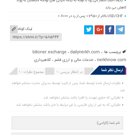
GBP/AUD انتظار می رود با توجه به اینکه نگرانی های بودجه انگلستان به پوند
کاهش می یابد
USD/CHF بالاتر از 0.7950 پس از رد در 0.8000
لینک کوتاه
برچسب ها :
،
dailynerkh.com
،
bilioner.exchange
nerkhnow.com
،
خدمات مالی و ارزی قشم
،
کلاهبرداری
ارسال نظر شما
انتشار یافته : 1
در انتظار بررسی : 0
مجموع نظرات : 1
نظرات ارسال شده توسط شما، پس از تایید توسط مدیران سایت منتشر خواهد
شد.
نظراتی که حاوی تهمت یا افترا باشد منتشر نخواهد شد.
نظراتی که به غیر از زبان فارسی یا غیر مرتبط با خبر باشد منتشر نخواهد شد.