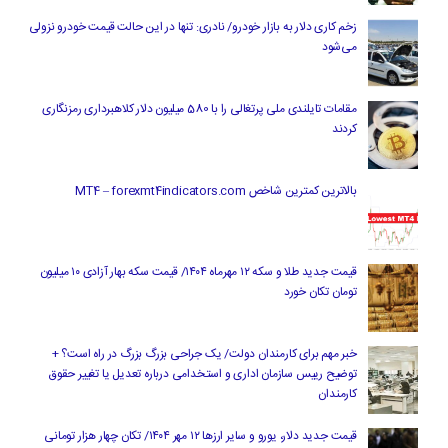
زخم کاری دلار به بازار خودرو/ نادری: تنها در این حالت قیمت خودرو نزولی
می‌شود
مقامات تایلندی ملی پرتغالی را با 580 میلیون دلار کلاهبرداری رمزنگاری
کردند
بالاترین کمترین شاخص MT4 – forexmt4indicators.com
قیمت جدید طلا و سکه ۱۲ مهرماه ۱۴۰۴/ قیمت سکه بهار آزادی ۱۰ میلیون
تومان تکان خورد
خبر مهم برای کارمندان دولت/ یک جراحی بزرگ بزرگ در راه است؟ +
توضیح رییس سازمان اداری و استخدامی درباره تعدیل یا تغییر حقوق
کارمندان
قیمت جدید دلار، یورو و سایر ارزها ۱۲ مهر ۱۴۰۴/ تکان چهار هزار تومانی