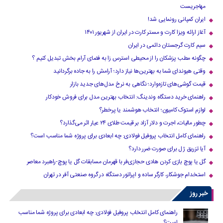
مهاجریست
ایران کمپانی رونمایی شد!
آغاز ارائه ویزا کارت و مستر کارت در ایران از شهریور ۱۴۰۱
سیم کارت گرجستان دائمی در ایران
چگونه مطب پزشکان را از محیطی استرس زا به فضای آرام بخش تبدیل کنیم ؟
وقتی هیوندای شما به بهترین‌ها نیاز دارد؛ آرامش را به جاده برگردانید
قیمت گوشی‌های تازه‌وارد؛ نگاهی به نرخ مدل‌های جدید بازار
راهنمای خرید دستگاه وندینگ: انتخاب بهترین مدل برای فروش خودکار
لوازم استوک کامیون؛ انتخاب هوشمند یا پرخطر؟
چطور مالیات، اجرت و دلار آزاد بر قیمت طلای ۲۴ عیار اثر می‌گذارد؟
راهنمای کامل انتخاب پروفیل فولادی: چه ابعادی برای پروژه شما مناسب است؟
آیا تزریق ژل برای صورت ضرر دارد​؟
گل یا پوچ بازی کردن هادی حجازی‌فر با قهرمان مسابقات گل یا پوچ-راهبرد معاصر
استخدام جوشکار، کارگر ساده و اپراتور دستگاه در گروه صنعتی آفر در تهران
خبر روز
راهنمای کامل انتخاب پروفیل فولادی: چه ابعادی برای پروژه شما مناسب
است؟