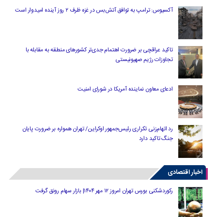
آکسیوس: ترامپ به توافق آتش‌بس در غزه ظرف ۲ روز آینده امیدوار است
تاکید عراقچی بر ضرورت اهتمام جدی‌تر کشورهای منطقه به مقابله با
تجاوزات رژیم صهیونیستی
ادعای معاون نماینده آمریکا در شورای امنیت
رد اتهام‌زنی تکراری رئیس‌جمهور اوکراین/ تهران همواره بر ضرورت پایان
جنگ تاکید دارد
اخبار اقتصادی
رکوردشکنی بورس تهران امروز ۱۲ مهر ۱۴۰۴| بازار سهام رونق گرفت