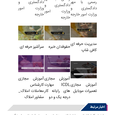
دادگستری و
رسمی با مهر
دادگستری و
وزارت امور
دادگستری و
وزارت امور
خارجه
وزارت امور خارجه
خارجه
مدیریت حرفه ای
حقوقدان خبره
سرآشپز حرفه ای
کافی شاپ
آموزش مجازی
آموزش مجازی
ICDL مهارت
کارشناس
آموزش مجازی
های رایانه کار
معاملات املاک_
تعمیرات موبایل
درجه یک و دو
مشاور املاک
اخبار مرتبط