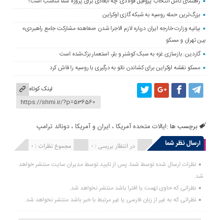
راهنمای کامل انتخاب پروفیل فولادی: چه ابعادی برای پروژه شما مناسب است؟
بزرگ‌ترین حمله روسیه به شبکه گازی اوکراین
بیانیه وزارت خارجه ایران درباره لازم‌ الاجرا شدن «معاهده مشارکت جامع راهبردی»
بین تهران و مسکو
گاردین: بازسازی غزه به سبک کوشنر و بلر، استعمار بزک‌شده است
مسکو نقشه اوکراین برای کشاندن ناتو به درگیری با روسیه را فاش کرد
لینک کوتاه
برچسب ها :
ایالات متحده آمریکا
،
ایران و آمریکا
،
دونالد ترامپ
ارسال نظر شما
انتشار یافته : 0
در انتظار بررسی : 0
مجموع نظرات : 0
نظرات ارسال شده توسط شما، پس از تایید توسط مدیران سایت منتشر خواهد
شد.
نظراتی که حاوی تهمت یا افترا باشد منتشر نخواهد شد.
نظراتی که به غیر از زبان فارسی یا غیر مرتبط با خبر باشد منتشر نخواهد شد.