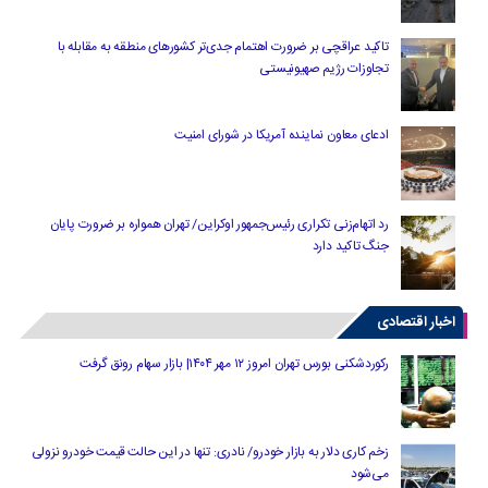
تاکید عراقچی بر ضرورت اهتمام جدی‌تر کشورهای منطقه به مقابله با
تجاوزات رژیم صهیونیستی
ادعای معاون نماینده آمریکا در شورای امنیت
رد اتهام‌زنی تکراری رئیس‌جمهور اوکراین/ تهران همواره بر ضرورت پایان
جنگ تاکید دارد
اخبار اقتصادی
رکوردشکنی بورس تهران امروز ۱۲ مهر ۱۴۰۴| بازار سهام رونق گرفت
زخم کاری دلار به بازار خودرو/ نادری: تنها در این حالت قیمت خودرو نزولی
می‌شود