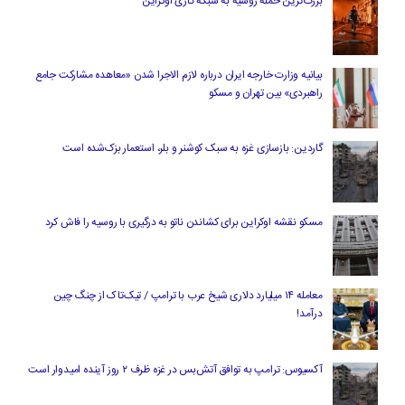
بزرگ‌ترین حمله روسیه به شبکه گازی اوکراین
بیانیه وزارت خارجه ایران درباره لازم‌ الاجرا شدن «معاهده مشارکت جامع
راهبردی» بین تهران و مسکو
گاردین: بازسازی غزه به سبک کوشنر و بلر، استعمار بزک‌شده است
مسکو نقشه اوکراین برای کشاندن ناتو به درگیری با روسیه را فاش کرد
معامله ۱۴ میلیارد دلاری شیخ عرب با ترامپ / تیک‌تاک از چنگ چین
درآمد!
آکسیوس: ترامپ به توافق آتش‌بس در غزه ظرف ۲ روز آینده امیدوار است