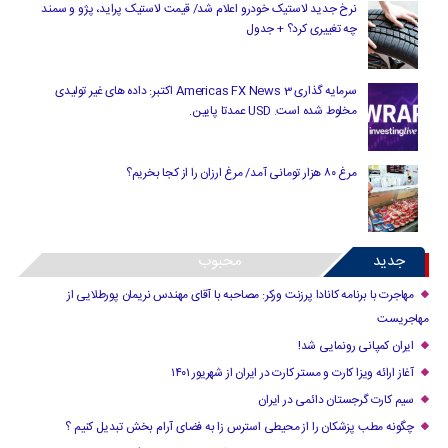
نرخ جدید لاستیک خودرو اعلام شد/ قیمت لاستیک پراید، پژو و سمند
چه تغییری کرد؟ + جدول
سرمایه گذاری Americas FX News 3 اکتبر: داده های غیر تولیدی
مخلوط شده است. USD عمدتا پایین.
مرغ ۸۰ هزار تومانی آمد/ مرغ ارزان را از کجا بخریم؟
جدید
محبوب
مهاجرت با برنامه کانادا پرزنت ورکر: مصاحبه با آقای مهندس نریمان پورطلایی از
مهاجریست
ایران کمپانی رونمایی شد!
آغاز ارائه ویزا کارت و مستر کارت در ایران از شهریور ۱۴۰۱
سیم کارت گرجستان دائمی در ایران
چگونه مطب پزشکان را از محیطی استرس زا به فضای آرام بخش تبدیل کنیم ؟