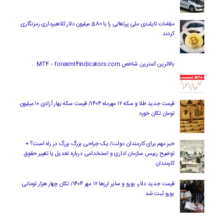
مقامات تایلندی ملی پرتغالی را با 580 میلیون دلار کلاهبرداری رمزنگاری
کردند
بالاترین کمترین شاخص MT4 – forexmt4indicators.com
قیمت جدید طلا و سکه ۱۲ مهرماه ۱۴۰۴/ قیمت سکه بهار آزادی ۱۰ میلیون
تومان تکان خورد
خبر مهم برای کارمندان دولت/ یک جراحی بزرگ بزرگ در راه است؟ +
توضیح رییس سازمان اداری و استخدامی درباره تعدیل یا تغییر حقوق
کارمندان
قیمت جدید دلار، یورو و سایر ارزها ۱۲ مهر ۱۴۰۴/ تکان چهار هزار تومانی
یورو ثبت شد