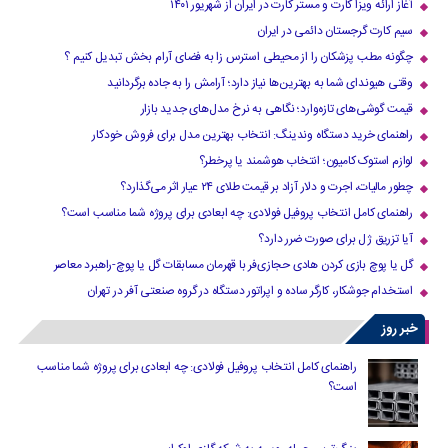
آغاز ارائه ویزا کارت و مستر کارت در ایران از شهریور ۱۴۰۱
سیم کارت گرجستان دائمی در ایران
چگونه مطب پزشکان را از محیطی استرس زا به فضای آرام بخش تبدیل کنیم ؟
وقتی هیوندای شما به بهترین‌ها نیاز دارد؛ آرامش را به جاده برگردانید
قیمت گوشی‌های تازه‌وارد؛ نگاهی به نرخ مدل‌های جدید بازار
راهنمای خرید دستگاه وندینگ: انتخاب بهترین مدل برای فروش خودکار
لوازم استوک کامیون؛ انتخاب هوشمند یا پرخطر؟
چطور مالیات، اجرت و دلار آزاد بر قیمت طلای ۲۴ عیار اثر می‌گذارد؟
راهنمای کامل انتخاب پروفیل فولادی: چه ابعادی برای پروژه شما مناسب است؟
آیا تزریق ژل برای صورت ضرر دارد​؟
گل یا پوچ بازی کردن هادی حجازی‌فر با قهرمان مسابقات گل یا پوچ-راهبرد معاصر
استخدام جوشکار، کارگر ساده و اپراتور دستگاه در گروه صنعتی آفر در تهران
خبر روز
راهنمای کامل انتخاب پروفیل فولادی: چه ابعادی برای پروژه شما مناسب
است؟