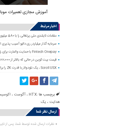
آموزش مجازی تعمیرات موبا
اخبار مرتبط
مقامات تایلندی ملی پرتغالی را با 580 میلیون دلار کلاهبرداری رمزنگاری کردند
سرمایه گذار میلیاردر ری دالیو آسیب پذیری
Fintech Onepay با حمایت والمارت برای راه اندازی خدمات تجارت و حضانت رمزنگاری
قیمت بیت کوین در حالی که بالاتر از 122،000 دلار است ، به همه زمانه نزدیک است
Scroll USX ، یک نئودولار با قدرت ZK را برای پرداخت راه اندازی می کند
برچسب ها :
HTX
،
آگوست
،
اکوسیس
هدایت
،
یک
ارسال نظر شما
نظرات ارسال شده توسط شما، پس از تای