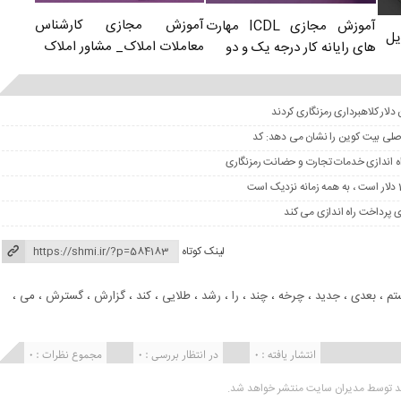
آموزش مجازی کارشناس
آموزش مجازی ICDL مهارت
یل
معاملات املاک_ مشاور املاک
های رایانه کار درجه یک و دو
 اصلی بیت کوین را نشان می دهد: کد
لینک کوتاه
تم
،
بعدی
،
جدید
،
چرخه
،
چند
،
را
،
رشد
،
طلایی
،
کند
،
گزارش
،
گسترش
،
می
،
انتشار یافته : 0
در انتظار بررسی : 0
مجموع نظرات : 0
ید توسط مدیران سایت منتشر خواهد شد.