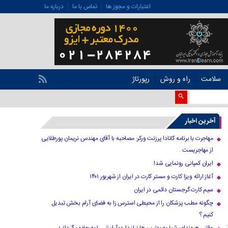
اعتبارات و مجوز ها
تماس با ما
درباره ما
سلامت
راه و روش
رپورتاژ
آخرین اخبار
مهاجرت با برنامه کانادا پرزنت ورکر: مصاحبه با آقای مهندس نریمان پورطلایی
از مهاجریست
ایران کمپانی رونمایی شد!
آغاز ارائه ویزا کارت و مستر کارت در ایران از شهریور ۱۴۰۱
سیم کارت گرجستان دائمی در ایران
چگونه مطب پزشکان را از محیطی استرس زا به فضای آرام بخش تبدیل
کنیم ؟