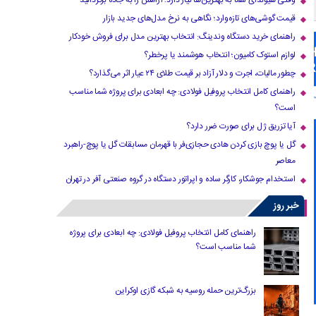
وقتی هیوندای شما به بهترین‌ها نیاز دارد؛ آرامش را به جاده برگردانید
قیمت گوشی‌های تازه‌وارد؛ نگاهی به نرخ مدل‌های جدید بازار
راهنمای خرید دستگاه وندینگ: انتخاب بهترین مدل برای فروش خودکار
لوازم استوک کامیون؛ انتخاب هوشمند یا پرخطر؟
چطور مالیات، اجرت و دلار آزاد بر قیمت طلای ۲۴ عیار اثر می‌گذارد؟
راهنمای کامل انتخاب پروفیل فولادی: چه ابعادی برای پروژه شما مناسب
است؟
آیا تزریق ژل برای صورت ضرر دارد​؟
گل یا پوچ بازی کردن هادی حجازی‌فر با قهرمان مسابقات گل یا پوچ-راهبرد
معاصر
استخدام جوشکار، کارگر ساده و اپراتور دستگاه در گروه صنعتی آفر در تهران
خبر روز
راهنمای کامل انتخاب پروفیل فولادی: چه ابعادی برای پروژه
شما مناسب است؟
بزرگ‌ترین حمله روسیه به شبکه گازی اوکراین