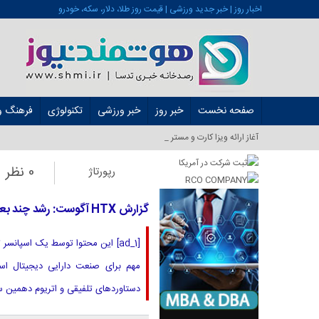
اخبار روز | خبر جدید ورزشی | قیمت روز طلا، دلار، سکه، خودرو
صفحه نخست
خبر روز
خبر ورزشی
تکنولوژی
فرهنگ و 
آغاز ارائه ویزا کارت و مستر کارت در ایران_
0 نظر
رپورتاژ
گزارش HTX آگوست: رشد چند بعدی و گسترش اکوسیستم یک چرخه طلایی جدید را هدایت می کند
مهم برای صنعت دارایی دیجیتال اس
دستاوردهای تلفیقی و اتریوم دهمین سا