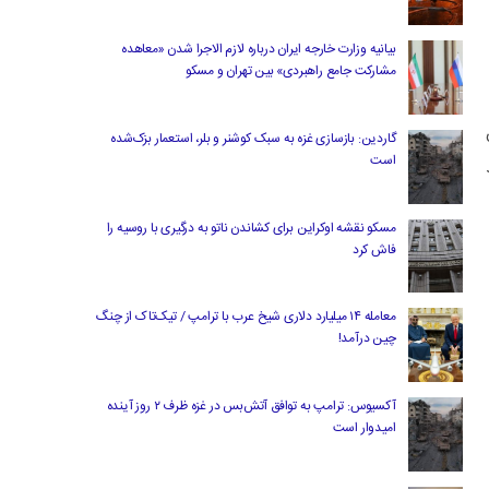
بیانیه وزارت خارجه ایران درباره لازم‌ الاجرا شدن «معاهده
مشارکت جامع راهبردی» بین تهران و مسکو
گاردین: بازسازی غزه به سبک کوشنر و بلر، استعمار بزک‌شده
است
 شد
مسکو نقشه اوکراین برای کشاندن ناتو به درگیری با روسیه را
فاش کرد
معامله ۱۴ میلیارد دلاری شیخ عرب با ترامپ / تیک‌تاک از چنگ
چین درآمد!
آکسیوس: ترامپ به توافق آتش‌بس در غزه ظرف ۲ روز آینده
امیدوار است