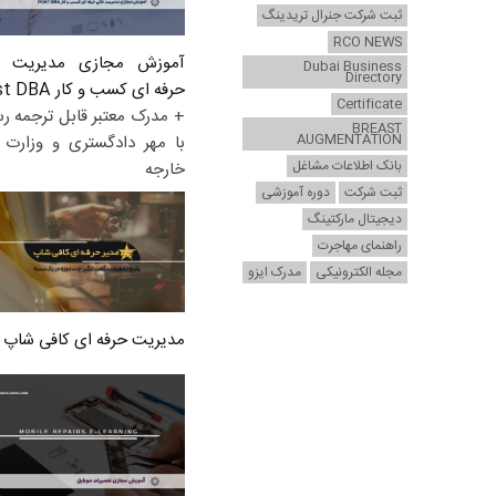
ثبت شرکت جنرال تریدینگ
RCO NEWS
آموزش مجازی مدیریت ع
Dubai Business
Directory
حرفه ای کسب و کار Post DBA
Certificate
+ مدرک معتبر قابل ترجمه ر
BREAST
AUGMENTATION
با مهر دادگستری و وزارت ا
بانک اطلاعات مشاغل
خارجه
ثبت شرکت
دوره آموزشی
دیجیتال مارکتینگ
راهنمای مهاجرت
مجله الکترونیکی
مدرک ایزو
مدیریت حرفه ای کافی شاپ