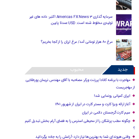
سرمایه گذاری Americas FX News 3 اکتبر: داده های غیر
تولیدی مخلوط شده است. USD عمدتا پایین.
مرغ ۸۰ هزار تومانی آمد/ مرغ ارزان را از کجا بخریم؟
جدید
محبوب
مهاجرت با برنامه کانادا پرزنت ورکر: مصاحبه با آقای مهندس نریمان پورطلایی
از مهاجریست
ایران کمپانی رونمایی شد!
آغاز ارائه ویزا کارت و مستر کارت در ایران از شهریور ۱۴۰۱
سیم کارت گرجستان دائمی در ایران
چگونه مطب پزشکان را از محیطی استرس زا به فضای آرام بخش تبدیل کنیم
؟
وقتی هیوندای شما به بهترین‌ها نیاز دارد؛ آرامش را به جاده برگردانید