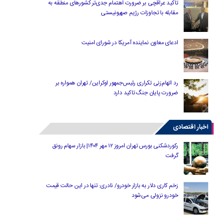
تاکید عراقچی بر ضرورت اهتمام جدی‌تر کشورهای منطقه به
مقابله با تجاوزات رژیم صهیونیستی
ادعای معاون نماینده آمریکا در شورای امنیت
رد اتهام‌زنی تکراری رئیس‌جمهور اوکراین/ تهران همواره بر
ضرورت پایان جنگ تاکید دارد
اخبار اقتصادی
رکوردشکنی بورس تهران امروز ۱۲ مهر ۱۴۰۴| بازار سهام رونق
گرفت
زخم کاری دلار به بازار خودرو/ نادری: تنها در این حالت قیمت
خودرو نزولی می‌شود