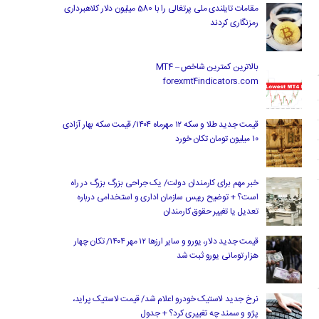
مقامات تایلندی ملی پرتغالی را با 580 میلیون دلار کلاهبرداری
رمزنگاری کردند
بالاترین کمترین شاخص MT4 –
forexmt4indicators.com
قیمت جدید طلا و سکه ۱۲ مهرماه ۱۴۰۴/ قیمت سکه بهار آزادی
۱۰ میلیون تومان تکان خورد
خبر مهم برای کارمندان دولت/ یک جراحی بزرگ بزرگ در راه
است؟ + توضیح رییس سازمان اداری و استخدامی درباره
تعدیل یا تغییر حقوق کارمندان
قیمت جدید دلار، یورو و سایر ارزها ۱۲ مهر ۱۴۰۴/ تکان چهار
هزار تومانی یورو ثبت شد
نرخ جدید لاستیک خودرو اعلام شد/ قیمت لاستیک پراید،
پژو و سمند چه تغییری کرد؟ + جدول