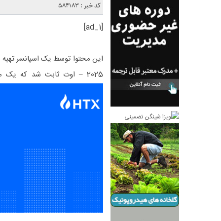
کد خبر : 584183
[ad_1]
2025 – اوت ثابت شد که یک 