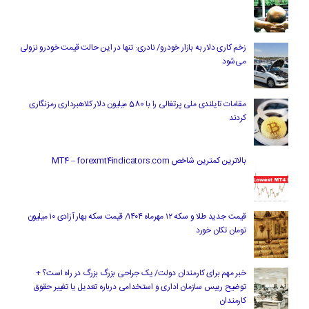
زخم کاری دلار به بازار خودرو/ نادری: تنها در این حالت قیمت خودرو نزولی
می‌شود
مقامات تایلندی ملی پرتغالی را با 580 میلیون دلار کلاهبرداری رمزنگاری
کردند
بالاترین کمترین شاخص MT4 – forexmt4indicators.com
قیمت جدید طلا و سکه ۱۲ مهرماه ۱۴۰۴/ قیمت سکه بهار آزادی ۱۰ میلیون
تومان تکان خورد
خبر مهم برای کارمندان دولت/ یک جراحی بزرگ بزرگ در راه است؟ +
توضیح رییس سازمان اداری و استخدامی درباره تعدیل یا تغییر حقوق
کارمندان