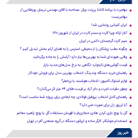
مهاجرت با برنامه کانادا پرزنت ورکر: مصاحبه با آقای مهندس نریمان پورطلایی از
مهاجریست
ایران کمپانی رونمایی شد!
آغاز ارائه ویزا کارت و مستر کارت در ایران از شهریور ۱۴۰۱
سیم کارت گرجستان دائمی در ایران
چگونه مطب پزشکان را از محیطی استرس زا به فضای آرام بخش تبدیل کنیم ؟
وقتی هیوندای شما به بهترین‌ها نیاز دارد؛ آرامش را به جاده برگردانید
قیمت گوشی‌های تازه‌وارد؛ نگاهی به نرخ مدل‌های جدید بازار
راهنمای خرید دستگاه وندینگ: انتخاب بهترین مدل برای فروش خودکار
لوازم استوک کامیون؛ انتخاب هوشمند یا پرخطر؟
چطور مالیات، اجرت و دلار آزاد بر قیمت طلای ۲۴ عیار اثر می‌گذارد؟
راهنمای کامل انتخاب پروفیل فولادی: چه ابعادی برای پروژه شما مناسب است؟
آیا تزریق ژل برای صورت ضرر دارد​؟
گل یا پوچ بازی کردن هادی حجازی‌فر با قهرمان مسابقات گل یا پوچ-راهبرد معاصر
استخدام جوشکار، کارگر ساده و اپراتور دستگاه در گروه صنعتی آفر در تهران
خبر روز