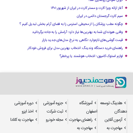
ایران کمپانی رونمایی شد!
آغاز ارائه ویزا کارت و مستر کارت در ایران از شهریور ۱۴۰۱
سیم کارت گرجستان دائمی در ایران
چگونه مطب پزشکان را از محیطی استرس زا به فضای آرام بخش تبدیل کنیم ؟
وقتی هیوندای شما به بهترین‌ها نیاز دارد؛ آرامش را به جاده برگردانید
قیمت گوشی‌های تازه‌وارد؛ نگاهی به نرخ مدل‌های جدید بازار
راهنمای خرید دستگاه وندینگ: انتخاب بهترین مدل برای فروش خودکار
لوازم استوک کامیون؛ انتخاب هوشمند یا پرخطر؟
هلدینگ توسعه
آموزشگاه
جزوه آموزشی
دوره آموزشی
دهندگان
اصفهان
ثبت شرکت
اخذ ایزو
آزمون آنلاین
راهنمای مهاجرت
مجله خودرو
مهاجرت به کانادا
مهاجرت به
مهاجرت به