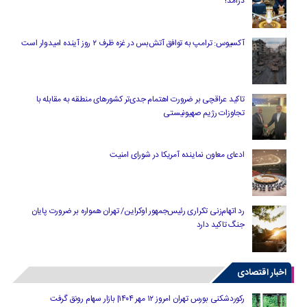
درآمد!
آکسیوس: ترامپ به توافق آتش‌بس در غزه ظرف ۲ روز آینده امیدوار است
تاکید عراقچی بر ضرورت اهتمام جدی‌تر کشورهای منطقه به مقابله با
تجاوزات رژیم صهیونیستی
ادعای معاون نماینده آمریکا در شورای امنیت
رد اتهام‌زنی تکراری رئیس‌جمهور اوکراین/ تهران همواره بر ضرورت پایان
جنگ تاکید دارد
اخبار اقتصادی
رکوردشکنی بورس تهران امروز ۱۲ مهر ۱۴۰۴| بازار سهام رونق گرفت