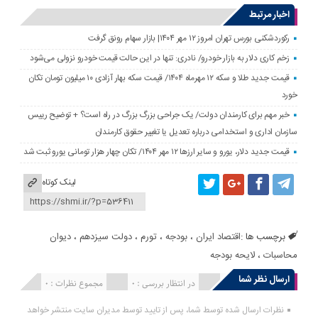
اخبار مرتبط
رکوردشکنی بورس تهران امروز ۱۲ مهر ۱۴۰۴| بازار سهام رونق گرفت
زخم کاری دلار به بازار خودرو/ نادری: تنها در این حالت قیمت خودرو نزولی می‌شود
قیمت جدید طلا و سکه ۱۲ مهرماه ۱۴۰۴/ قیمت سکه بهار آزادی ۱۰ میلیون تومان تکان
خورد
خبر مهم برای کارمندان دولت/ یک جراحی بزرگ بزرگ در راه است؟ + توضیح رییس
سازمان اداری و استخدامی درباره تعدیل یا تغییر حقوق کارمندان
قیمت جدید دلار، یورو و سایر ارزها ۱۲ مهر ۱۴۰۴/ تکان چهار هزار تومانی یورو ثبت شد
لینک کوتاه
برچسب ها :
اقتصاد ایران
،
بودجه
،
تورم
،
دولت سیزدهم
،
دیوان
محاسبات
،
لایحه بودجه
ارسال نظر شما
انتشار یافته : 0
در انتظار بررسی : 0
مجموع نظرات : 0
نظرات ارسال شده توسط شما، پس از تایید توسط مدیران سایت منتشر خواهد