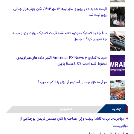
قیمت جدید دلار، یورو و سایر ارزها ۱۲ مهر ۱۴۰۴/ تکان چهار هزار تومانی
یورو ثبت شد
نرخ جدید لاستیک خودرو اعلام شد/ قیمت لاستیک پراید، پژو و سمند
چه تغییری کرد؟ + جدول
سرمایه گذاری Americas FX News 3 اکتبر: داده های غیر تولیدی
مخلوط شده است. USD عمدتا پایین.
مرغ ۸۰ هزار تومانی آمد/ مرغ ارزان را از کجا بخریم؟
جدید
محبوب
مهاجرت با برنامه کانادا پرزنت ورکر: مصاحبه با آقای مهندس نریمان پورطلایی از
مهاجریست