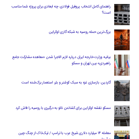
راهنمای کامل انتخاب پروفیل فولادی: چه ابعادی برای پروژه شما مناسب
است؟
بزرگ‌ترین حمله روسیه به شبکه گازی اوکراین
بیانیه وزارت خارجه ایران درباره لازم‌ الاجرا شدن «معاهده مشارکت جامع
راهبردی» بین تهران و مسکو
گاردین: بازسازی غزه به سبک کوشنر و بلر، استعمار بزک‌شده است
مسکو نقشه اوکراین برای کشاندن ناتو به درگیری با روسیه را فاش کرد
معامله ۱۴ میلیارد دلاری شیخ عرب با ترامپ / تیک‌تاک از چنگ چین