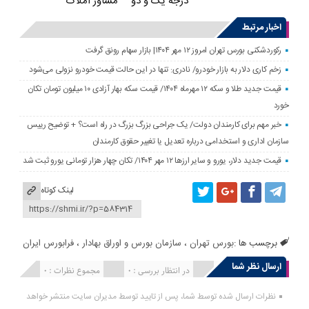
درجه یک و دو
مشاور املاک
اخبار مرتبط
رکوردشکنی بورس تهران امروز ۱۲ مهر ۱۴۰۴| بازار سهام رونق گرفت
زخم کاری دلار به بازار خودرو/ نادری: تنها در این حالت قیمت خودرو نزولی می‌شود
قیمت جدید طلا و سکه ۱۲ مهرماه ۱۴۰۴/ قیمت سکه بهار آزادی ۱۰ میلیون تومان تکان
خورد
خبر مهم برای کارمندان دولت/ یک جراحی بزرگ بزرگ در راه است؟ + توضیح رییس
سازمان اداری و استخدامی درباره تعدیل یا تغییر حقوق کارمندان
قیمت جدید دلار، یورو و سایر ارزها ۱۲ مهر ۱۴۰۴/ تکان چهار هزار تومانی یورو ثبت شد
لینک کوتاه
برچسب ها :
بورس تهران
،
سازمان بورس و اوراق بهادار
،
فرا‌‌‌‌‌بورس ایران
ارسال نظر شما
انتشار یافته : 0
در انتظار بررسی : 0
مجموع نظرات : 0
نظرات ارسال شده توسط شما، پس از تایید توسط مدیران سایت منتشر خواهد