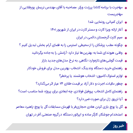
مهاجرت با برنامه کانادا پرزنت ورکر: مصاحبه با آقای مهندس نریمان پورطلایی از
مهاجریست
ایران کمپانی رونمایی شد!
آغاز ارائه ویزا کارت و مستر کارت در ایران از شهریور ۱۴۰۱
سیم کارت گرجستان دائمی در ایران
چگونه مطب پزشکان را از محیطی استرس زا به فضای آرام بخش تبدیل کنیم ؟
وقتی هیوندای شما به بهترین‌ها نیاز دارد؛ آرامش را به جاده برگردانید
قیمت گوشی‌های تازه‌وارد؛ نگاهی به نرخ مدل‌های جدید بازار
راهنمای خرید دستگاه وندینگ: انتخاب بهترین مدل برای فروش خودکار
لوازم استوک کامیون؛ انتخاب هوشمند یا پرخطر؟
چطور مالیات، اجرت و دلار آزاد بر قیمت طلای ۲۴ عیار اثر می‌گذارد؟
راهنمای کامل انتخاب پروفیل فولادی: چه ابعادی برای پروژه شما مناسب است؟
آیا تزریق ژل برای صورت ضرر دارد​؟
گل یا پوچ بازی کردن هادی حجازی‌فر با قهرمان مسابقات گل یا پوچ-راهبرد معاصر
استخدام جوشکار، کارگر ساده و اپراتور دستگاه در گروه صنعتی آفر در تهران
خبر روز