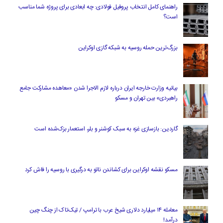
راهنمای کامل انتخاب پروفیل فولادی: چه ابعادی برای پروژه شما مناسب
است؟
بزرگ‌ترین حمله روسیه به شبکه گازی اوکراین
بیانیه وزارت خارجه ایران درباره لازم‌ الاجرا شدن «معاهده مشارکت جامع
راهبردی» بین تهران و مسکو
گاردین: بازسازی غزه به سبک کوشنر و بلر، استعمار بزک‌شده است
مسکو نقشه اوکراین برای کشاندن ناتو به درگیری با روسیه را فاش کرد
معامله ۱۴ میلیارد دلاری شیخ عرب با ترامپ / تیک‌تاک از چنگ چین
درآمد!