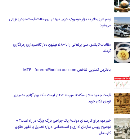
زخم کاری دلار به بازار خودرو/ نادری: تنها در این حالت قیمت خودرو نزولی
می‌شود
مقامات تایلندی ملی پرتغالی را با 580 میلیون دلار کلاهبرداری رمزنگاری
کردند
بالاترین کمترین شاخص MT4 – forexmt4indicators.com
قیمت جدید طلا و سکه ۱۲ مهرماه ۱۴۰۴/ قیمت سکه بهار آزادی ۱۰ میلیون
تومان تکان خورد
خبر مهم برای کارمندان دولت/ یک جراحی بزرگ بزرگ در راه است؟ +
توضیح رییس سازمان اداری و استخدامی درباره تعدیل یا تغییر حقوق
کارمندان