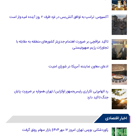
آکسیوس: ترامپ به توافق آتش‌بس در غزه ظرف ۲ روز آینده امیدوار است
تاکید عراقچی بر ضرورت اهتمام جدی‌تر کشورهای منطقه به مقابله با
تجاوزات رژیم صهیونیستی
ادعای معاون نماینده آمریکا در شورای امنیت
رد اتهام‌زنی تکراری رئیس‌جمهور اوکراین/ تهران همواره بر ضرورت پایان
جنگ تاکید دارد
اخبار اقتصادی
رکوردشکنی بورس تهران امروز ۱۲ مهر ۱۴۰۴| بازار سهام رونق گرفت