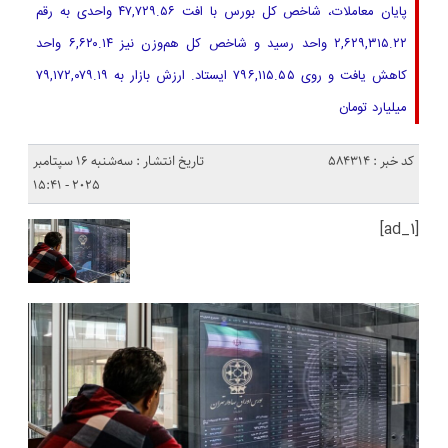
پایان معاملات، شاخص کل بورس با افت ۴۷,۷۲۹.۵۶ واحدی به رقم
۲,۶۲۹,۳۱۵.۲۲ واحد رسید و شاخص کل هم‌وزن نیز ۶,۶۲۰.۱۴ واحد
کاهش یافت و روی ۷۹۶,۱۱۵.۵۵ ایستاد. ارزش بازار به ۷۹,۱۷۲,۰۷۹.۱۹
میلیارد تومان
کد خبر : 584314
تاریخ انتشار : سه‌شنبه 16 سپتامبر
2025 - 15:41
[ad_1]