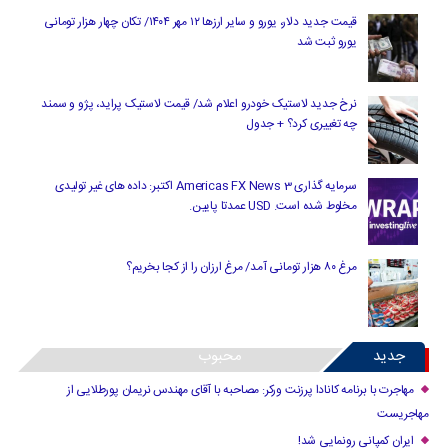
قیمت جدید دلار، یورو و سایر ارزها ۱۲ مهر ۱۴۰۴/ تکان چهار هزار تومانی
یورو ثبت شد
نرخ جدید لاستیک خودرو اعلام شد/ قیمت لاستیک پراید، پژو و سمند
چه تغییری کرد؟ + جدول
سرمایه گذاری Americas FX News 3 اکتبر: داده های غیر تولیدی
مخلوط شده است. USD عمدتا پایین.
مرغ ۸۰ هزار تومانی آمد/ مرغ ارزان را از کجا بخریم؟
جدید
محبوب
مهاجرت با برنامه کانادا پرزنت ورکر: مصاحبه با آقای مهندس نریمان پورطلایی از
مهاجریست
ایران کمپانی رونمایی شد!