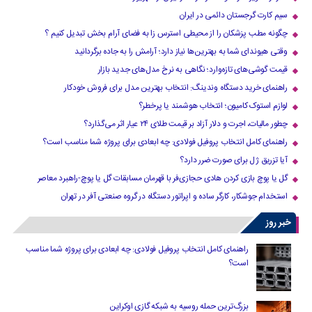
سیم کارت گرجستان دائمی در ایران
چگونه مطب پزشکان را از محیطی استرس زا به فضای آرام بخش تبدیل کنیم ؟
وقتی هیوندای شما به بهترین‌ها نیاز دارد؛ آرامش را به جاده برگردانید
قیمت گوشی‌های تازه‌وارد؛ نگاهی به نرخ مدل‌های جدید بازار
راهنمای خرید دستگاه وندینگ: انتخاب بهترین مدل برای فروش خودکار
لوازم استوک کامیون؛ انتخاب هوشمند یا پرخطر؟
چطور مالیات، اجرت و دلار آزاد بر قیمت طلای ۲۴ عیار اثر می‌گذارد؟
راهنمای کامل انتخاب پروفیل فولادی: چه ابعادی برای پروژه شما مناسب است؟
آیا تزریق ژل برای صورت ضرر دارد​؟
گل یا پوچ بازی کردن هادی حجازی‌فر با قهرمان مسابقات گل یا پوچ-راهبرد معاصر
استخدام جوشکار، کارگر ساده و اپراتور دستگاه در گروه صنعتی آفر در تهران
خبر روز
راهنمای کامل انتخاب پروفیل فولادی: چه ابعادی برای پروژه شما مناسب
است؟
بزرگ‌ترین حمله روسیه به شبکه گازی اوکراین