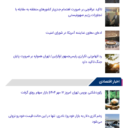
تاکید عراقچی بر ضرورت اهتمام جدی‌تر کشورهای منطقه به مقابله با
تجاوزات رژیم صهیونیستی
ادعای معاون نماینده آمریکا در شورای امنیت
رد اتهام‌زنی تکراری رئیس‌جمهور اوکراین/ تهران همواره بر ضرورت پایان
جنگ تاکید دارد
اخبار اقتصادی
رکوردشکنی بورس تهران امروز ۱۲ مهر ۱۴۰۴| بازار سهام رونق گرفت
زخم کاری دلار به بازار خودرو/ نادری: تنها در این حالت قیمت خودرو نزولی
می‌شود