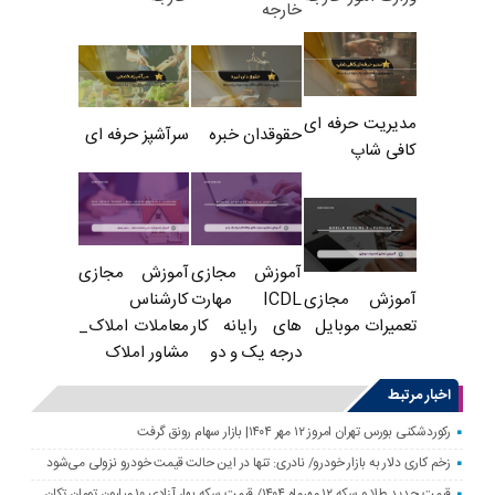
خارجه
مدیریت حرفه ای
حقوقدان خبره
سرآشپز حرفه ای
کافی شاپ
آموزش مجازی
آموزش مجازی
ICDL مهارت
کارشناس
آموزش مجازی
های رایانه کار
معاملات املاک_
تعمیرات موبایل
درجه یک و دو
مشاور املاک
اخبار مرتبط
رکوردشکنی بورس تهران امروز ۱۲ مهر ۱۴۰۴| بازار سهام رونق گرفت
زخم کاری دلار به بازار خودرو/ نادری: تنها در این حالت قیمت خودرو نزولی می‌شود
قیمت جدید طلا و سکه ۱۲ مهرماه ۱۴۰۴/ قیمت سکه بهار آزادی ۱۰ میلیون تومان تکان