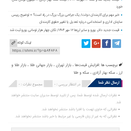
خورد
خبر مهم برای کارمندان دولت/ یک جراحی بزرگ بزرگ در راه است؟ + توضیح رییس
سازمان اداری و استخدامی درباره تعدیل یا تغییر حقوق کارمندان
قیمت جدید دلار، یورو و سایر ارزها ۱۲ مهر ۱۴۰۴/ تکان چهار هزار تومانی یورو ثبت شد
لینک کوتاه
برچسب ها :
افزایش قیمت‌ها
،
بازار تهران
،
بازار جهانی طلا
،
بازار طلا و
ارز
،
سکه بهار آزادی
،
سکه و طلا
ارسال نظر شما
انتشار یافته : 0
در انتظار بررسی : 0
مجموع نظرات : 0
نظرات ارسال شده توسط شما، پس از تایید توسط مدیران سایت منتشر خواهد
شد.
نظراتی که حاوی تهمت یا افترا باشد منتشر نخواهد شد.
نظراتی که به غیر از زبان فارسی یا غیر مرتبط با خبر باشد منتشر نخواهد شد.