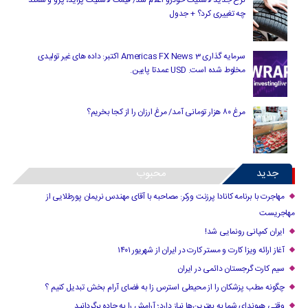
نرخ جدید لاستیک خودرو اعلام شد/ قیمت لاستیک پراید، پژو و سمند
چه تغییری کرد؟ + جدول
سرمایه گذاری Americas FX News 3 اکتبر: داده های غیر تولیدی
مخلوط شده است. USD عمدتا پایین.
مرغ ۸۰ هزار تومانی آمد/ مرغ ارزان را از کجا بخریم؟
جدید
محبوب
مهاجرت با برنامه کانادا پرزنت ورکر: مصاحبه با آقای مهندس نریمان پورطلایی از
مهاجریست
ایران کمپانی رونمایی شد!
آغاز ارائه ویزا کارت و مستر کارت در ایران از شهریور ۱۴۰۱
سیم کارت گرجستان دائمی در ایران
چگونه مطب پزشکان را از محیطی استرس زا به فضای آرام بخش تبدیل کنیم ؟
وقتی هیوندای شما به بهترین‌ها نیاز دارد؛ آرامش را به جاده برگردانید