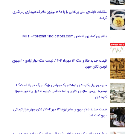
مقامات تایلندی ملی پرتغالی را با 580 میلیون دلار کلاهبرداری رمزنگاری
کردند
بالاترین کمترین شاخص MT4 – forexmt4indicators.com
قیمت جدید طلا و سکه ۱۲ مهرماه ۱۴۰۴/ قیمت سکه بهار آزادی ۱۰ میلیون
تومان تکان خورد
خبر مهم برای کارمندان دولت/ یک جراحی بزرگ بزرگ در راه است؟ +
توضیح رییس سازمان اداری و استخدامی درباره تعدیل یا تغییر حقوق
کارمندان
قیمت جدید دلار، یورو و سایر ارزها ۱۲ مهر ۱۴۰۴/ تکان چهار هزار تومانی
یورو ثبت شد