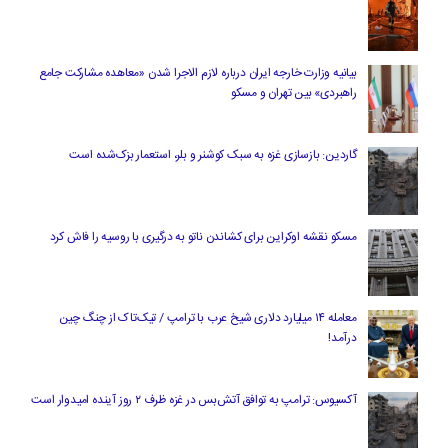
بیانیه وزارت خارجه ایران درباره لازم‌ الاجرا شدن «معاهده مشارکت جامع
راهبردی» بین تهران و مسکو
گاردین: بازسازی غزه به سبک کوشنر و بلر، استعمار بزک‌شده است
مسکو نقشه اوکراین برای کشاندن ناتو به درگیری با روسیه را فاش کرد
معامله ۱۴ میلیارد دلاری شیخ عرب با ترامپ / تیک‌تاک از چنگ چین
درآمد!
آکسیوس: ترامپ به توافق آتش‌بس در غزه ظرف ۲ روز آینده امیدوار است