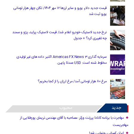
قیمت جدید دلار، یورو و سایر ارزها ۱۲ مهر ۱۴۰۴/ تکان چهار هزار تومانی
یورو ثبت شد
نرخ جدید لاستیک خودرو اعلام شد/ قیمت لاستیک پراید، پژو و سمند
چه تغییری کرد؟ + جدول
سرمایه گذاری Americas FX News 3 اکتبر: داده های غیر تولیدی
مخلوط شده است. USD عمدتا پایین.
مرغ ۸۰ هزار تومانی آمد/ مرغ ارزان را از کجا بخریم؟
جدید
محبوب
مهاجرت با برنامه کانادا پرزنت ورکر: مصاحبه با آقای مهندس نریمان پورطلایی از
مهاجریست
ایران کمپانی رونمایی شد!