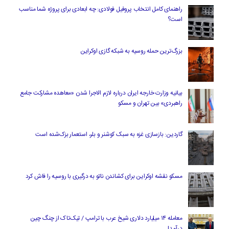
راهنمای کامل انتخاب پروفیل فولادی: چه ابعادی برای پروژه شما مناسب
است؟
بزرگ‌ترین حمله روسیه به شبکه گازی اوکراین
بیانیه وزارت خارجه ایران درباره لازم‌ الاجرا شدن «معاهده مشارکت جامع
راهبردی» بین تهران و مسکو
گاردین: بازسازی غزه به سبک کوشنر و بلر، استعمار بزک‌شده است
مسکو نقشه اوکراین برای کشاندن ناتو به درگیری با روسیه را فاش کرد
معامله ۱۴ میلیارد دلاری شیخ عرب با ترامپ / تیک‌تاک از چنگ چین
درآمد!