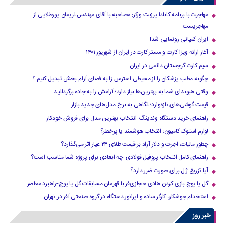
مهاجرت با برنامه کانادا پرزنت ورکر: مصاحبه با آقای مهندس نریمان پورطلایی از
مهاجریست
ایران کمپانی رونمایی شد!
آغاز ارائه ویزا کارت و مستر کارت در ایران از شهریور ۱۴۰۱
سیم کارت گرجستان دائمی در ایران
چگونه مطب پزشکان را از محیطی استرس زا به فضای آرام بخش تبدیل کنیم ؟
وقتی هیوندای شما به بهترین‌ها نیاز دارد؛ آرامش را به جاده برگردانید
قیمت گوشی‌های تازه‌وارد؛ نگاهی به نرخ مدل‌های جدید بازار
راهنمای خرید دستگاه وندینگ: انتخاب بهترین مدل برای فروش خودکار
لوازم استوک کامیون؛ انتخاب هوشمند یا پرخطر؟
چطور مالیات، اجرت و دلار آزاد بر قیمت طلای ۲۴ عیار اثر می‌گذارد؟
راهنمای کامل انتخاب پروفیل فولادی: چه ابعادی برای پروژه شما مناسب است؟
آیا تزریق ژل برای صورت ضرر دارد​؟
گل یا پوچ بازی کردن هادی حجازی‌فر با قهرمان مسابقات گل یا پوچ-راهبرد معاصر
استخدام جوشکار، کارگر ساده و اپراتور دستگاه در گروه صنعتی آفر در تهران
خبر روز