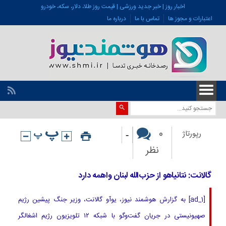
اخبار روز | خبر جدید ورزشی | قیمت روز طلا، دلار، سکه، خودرو
اعتبارات و مجوز ها
تماس با ما
درباره ما
-
0
رپورتاژ
نظر
گالانت: نتانیاهو از حزب‌الله لبنان واهمه دارد
[ad_1] به گزارش هوشمند نیوز، یوآو گالانت، وزیر جنگ پیشین رژیم
صهیونیستی در جریان گفت‌وگو با شبکه ۱۲ تلویزیون رژیم اشغالگر