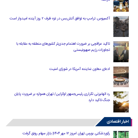
آکسیوس: ترامپ به توافق آتش‌بس در غزه ظرف ۲ روز آینده امیدوار است
تاکید عراقچی بر ضرورت اهتمام جدی‌تر کشورهای منطقه به مقابله با
تجاوزات رژیم صهیونیستی
ادعای معاون نماینده آمریکا در شورای امنیت
رد اتهام‌زنی تکراری رئیس‌جمهور اوکراین/ تهران همواره بر ضرورت پایان
جنگ تاکید دارد
اخبار اقتصادی
رکوردشکنی بورس تهران امروز ۱۲ مهر ۱۴۰۴| بازار سهام رونق گرفت