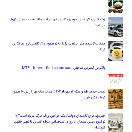
زخم کاری دلار به بازار خودرو/ نادری: تنها در این حالت قیمت خودرو نزولی
می‌شود
مقامات تایلندی ملی پرتغالی را با 580 میلیون دلار کلاهبرداری رمزنگاری
کردند
بالاترین کمترین شاخص MT4 – forexmt4indicators.com
قیمت جدید طلا و سکه ۱۲ مهرماه ۱۴۰۴/ قیمت سکه بهار آزادی ۱۰ میلیون
تومان تکان خورد
خبر مهم برای کارمندان دولت/ یک جراحی بزرگ بزرگ در راه است؟ +
توضیح رییس سازمان اداری و استخدامی درباره تعدیل یا تغییر حقوق
کارمندان