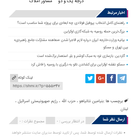
درجه یک و دو
مشاور املاک
اخبار مرتبط
راهنمای کامل انتخاب پروفیل فولادی: چه ابعادی برای پروژه شما مناسب است؟
بزرگ‌ترین حمله روسیه به شبکه گازی اوکراین
بیانیه وزارت خارجه ایران درباره لازم‌ الاجرا شدن «معاهده مشارکت جامع راهبردی»
بین تهران و مسکو
گاردین: بازسازی غزه به سبک کوشنر و بلر، استعمار بزک‌شده است
مسکو نقشه اوکراین برای کشاندن ناتو به درگیری با روسیه را فاش کرد
لینک کوتاه
برچسب ها :
بنیامین نتانیاهو
،
حزب الله
،
رژیم صهیونیستی اسرائیل
،
لبنان
ارسال نظر شما
انتشار یافته : 0
در انتظار بررسی : 0
مجموع نظرات : 0
نظرات ارسال شده توسط شما، پس از تایید توسط مدیران سایت منتشر خواهد