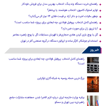
راهنمای خرید دستگاه وندینگ: انتخاب بهترین مدل برای فروش خودکار
لوازم استوک کامیون؛ انتخاب هوشمند یا پرخطر؟
چطور مالیات، اجرت و دلار آزاد بر قیمت طلای ۲۴ عیار اثر می‌گذارد؟
راهنمای کامل انتخاب پروفیل فولادی: چه ابعادی برای پروژه شما مناسب است؟
آیا تزریق ژل برای صورت ضرر دارد​؟
گل یا پوچ بازی کردن هادی حجازی‌فر با قهرمان مسابقات گل یا پوچ-راهبرد معاصر
استخدام جوشکار، کارگر ساده و اپراتور دستگاه در گروه صنعتی آفر در تهران
خبر روز
راهنمای کامل انتخاب پروفیل فولادی: چه ابعادی برای پروژه شما مناسب
است؟
بزرگ‌ترین حمله روسیه به شبکه گازی اوکراین
بیانیه وزارت خارجه ایران درباره لازم‌ الاجرا شدن «معاهده مشارکت جامع
راهبردی» بین تهران و مسکو