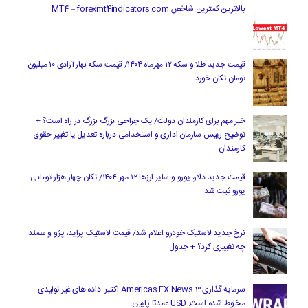
بالاترین کمترین شاخص MT4 – forexmt4indicators.com
قیمت جدید طلا و سکه ۱۲ مهرماه ۱۴۰۴/ قیمت سکه بهار آزادی ۱۰ میلیون
تومان تکان خورد
خبر مهم برای کارمندان دولت/ یک جراحی بزرگ بزرگ در راه است؟ +
توضیح رییس سازمان اداری و استخدامی درباره تعدیل یا تغییر حقوق
کارمندان
قیمت جدید دلار، یورو و سایر ارزها ۱۲ مهر ۱۴۰۴/ تکان چهار هزار تومانی
یورو ثبت شد
نرخ جدید لاستیک خودرو اعلام شد/ قیمت لاستیک پراید، پژو و سمند
چه تغییری کرد؟ + جدول
سرمایه گذاری Americas FX News 3 اکتبر: داده های غیر تولیدی
مخلوط شده است. USD عمدتا پایین.