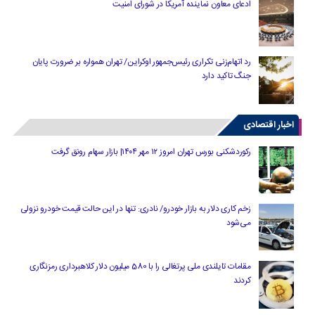
ادعای معاون نماینده آمریکا در شورای امنیت
رد اتهام‌زنی تکراری رئیس‌جمهور اوکراین/ تهران همواره بر ضرورت پایان
جنگ تاکید دارد
اخبار اقتصادی
رکوردشکنی بورس تهران امروز ۱۲ مهر ۱۴۰۴| بازار سهام رونق گرفت
زخم کاری دلار به بازار خودرو/ نادری: تنها در این حالت قیمت خودرو نزولی
می‌شود
مقامات تایلندی ملی پرتغالی را با 580 میلیون دلار کلاهبرداری رمزنگاری
کردند