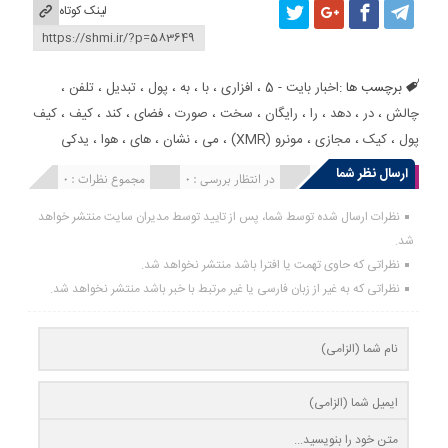
لینک کوتاه
برچسب ها :
اخبار بایت - 5
،
افزاری
،
با
،
به
،
پول
،
تبدیل
،
تلفن
،
چالش
،
در
،
دهد
،
را
،
رایگان
،
سخت
،
صورت
،
فضای
،
کند
،
کیف
،
کیف
پول
،
کیک
،
مجازی
،
مونرو (XMR)
،
می
،
نشان
،
های
،
هوا
،
یدکی
ارسال نظر شما
انتشار یافته : 0
در انتظار بررسی : 0
مجموع نظرات : 0
نظرات ارسال شده توسط شما، پس از تایید توسط مدیران سایت منتشر خواهد
شد.
نظراتی که حاوی تهمت یا افترا باشد منتشر نخواهد شد.
نظراتی که به غیر از زبان فارسی یا غیر مرتبط با خبر باشد منتشر نخواهد شد.