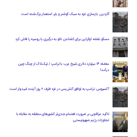
گاردین: بازسازی غزه به سبک کوشنر و بلر، استعمار بزک‌شده است
مسکو نقشه اوکراین برای کشاندن ناتو به درگیری با روسیه را فاش کرد
معامله ۱۴ میلیارد دلاری شیخ عرب با ترامپ / تیک‌تاک از چنگ چین
درآمد!
آکسیوس: ترامپ به توافق آتش‌بس در غزه ظرف ۲ روز آینده امیدوار است
تاکید عراقچی بر ضرورت اهتمام جدی‌تر کشورهای منطقه به مقابله با
تجاوزات رژیم صهیونیستی